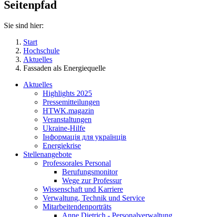
Seitenpfad
Sie sind hier:
Start
Hochschule
Aktuelles
Fassaden als Energiequelle
Aktuelles
Highlights 2025
Pressemitteilungen
HTWK.magazin
Veranstaltungen
Ukraine-Hilfe
Інформація для українців
Energiekrise
Stellenangebote
Professorales Personal
Berufungsmonitor
Wege zur Professur
Wissenschaft und Karriere
Verwaltung, Technik und Service
Mitarbeitendenporträts
Anne Dietrich - Personalverwaltung