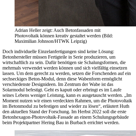
Adrian Heller zeigt: Auch Betonfassaden mit
Photovoltaik können kreativ gestaltet werden (Bild:
Maximilian Johnson/HTWK Leipzig)
Doch individuelle Einzelanfertigungen sind keine Lösung:
Betonhersteller müssen Fertigteile in Serie produzieren, um
wirtschaftlich zu sein. Dafür benötigen sie Schalungsformen, die
mehrmals verwendet werden können und sich vielfältig einsetzen
lassen. Um dem gerecht zu werden, setzen die Forschenden auf ein
sechseckiges Beton-Modul, denn diese Wabenform ermöglicht
verschiedenste Designideen. Im Zentrum der Wabe ist das
Solarmodul befestigt. Geht es kaputt oder erbringt es im Laufe
seines Lebens weniger Leistung, kann es ausgetauscht werden. „Im
Moment nutzen wir einen verdeckten Rahmen, um die Photovoltaik
im Betonmodul zu befestigen und wieder zu lösen“, erläutert Huth
den aktuellen Stand der Forschung. Im Herbst 2022 soll die erste
Be­tonhexagon-Photovoltaik-Fassade an einem Schulungsgebäude
beim Pro­jektpartner Hering Bau in Burbach er­richtet werden.