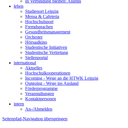
In Verbindung bleiben: Alumni
leben
Studienort Leipzig
Mensa & Cafeteria
Hochschulsport
Fremdsprachen
Gesundheitsmanagement
Orchester
Hörsaalkino
Studentische Initiativen
Studentische Vertretung
Stellenportal
international
Aktuelles
Hochschulkooperationen
Incoming - Wege an die HTWK Leipzig
Outgoing - Wege ins Ausland
Förderprogramme
Veranstaltungen
Kontaktpersonen
intern
An-/Abmelden
Seitenpfad-Navigation überspringen