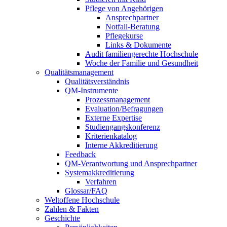
Pflege von Angehörigen
Ansprechpartner
Notfall-Beratung
Pflegekurse
Links & Dokumente
Audit familiengerechte Hochschule
Woche der Familie und Gesundheit
Qualitätsmanagement
Qualitätsverständnis
QM-Instrumente
Prozessmanagement
Evaluation/Befragungen
Externe Expertise
Studiengangskonferenz
Kriterienkatalog
Interne Akkreditierung
Feedback
QM-Verantwortung und Ansprechpartner
Systemakkreditierung
Verfahren
Glossar/FAQ
Weltoffene Hochschule
Zahlen & Fakten
Geschichte