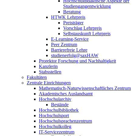
Hochschuldidaktische Aspekte der
Studiengangentwicklung
Beratung
HTWK Lehrpreis
Preisträger
Vorschlag Lehrpreis
Selbstauskunft Lehrpreis
E-Learning-Service
Peer Zentrum
Barrierefreie Lehre
studienerfolg@saxHAW
Prorektor Forschung und Nachhaltigkeit
Kanzlerin
Stabsstellen
Fakultäten
Zentrale Einrichtungen
Mathematisch-Naturwissenschaftliches Zentrum
Akademisches Auslandsamt
Hochschularchiv
Bestände
Hochschulbibliothek
Hochschulsport
Hochschulsprachenzentrum
Hochschulkolleg
IT-Servicezentrum