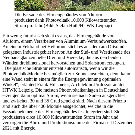
Die Fassade des Firmengebäudes von Aluform
produziert dank Photovoltaik 10.000 Kilowattstunden
Strom pro Jahr (Bild: Stefan Huth/HTWK Leipzig)
Ein wenig futuristisch sieht es aus, das Firmengebäude von
Aluform, einem Verarbeiter von Aluminium-Verbundwerkstoffen.
An einem Feldrand bei Heilbronn sticht es aus dem am Ortsrand
gelegenen Industriegebiet hervor. An der Süd- und Westfassade des
Neubaus glänzen helle Drei- und Vierecke, die aus den beiden
Wänden dreidimensional hervorstehen und Solarstrom erzeugen.
„Die plastische Struktur entsteht automatisch, wenn wir die
Photovoltaik-Module bestmöglich zur Sonne ausrichten, denn kaum
eine Wand steht in einem für die Energiegewinnung optimalen
Winkel“, erläutert Frank Hülsmeier, Architektur-Professor an der
HTWK Leipzig. Die meisten Photovoltaikanlagen in Deutschland
erzeugen dann optimal Strom, wenn sie nach Süden ausgerichtet
und zwischen 30 und 35 Grad geneigt sind. Nach diesem Prinzip
sind auch die über 400 Module ausgerichtet, welche in die
Fassadenelemente des Firmengebäudes fest integriert sind. Sie
produzieren circa 10.000 Kilowattstunden Strom im Jahr und
versorgen die Büro- und Produktionsräume der Firma seit Dezember
2021 mit Energie.