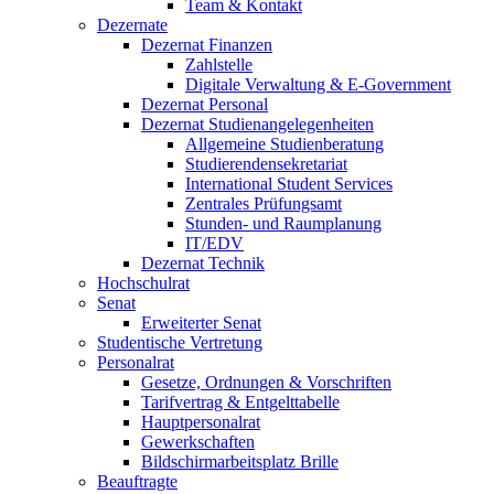
Team & Kontakt
Dezernate
Dezernat Finanzen
Zahlstelle
Digitale Verwaltung & E-Government
Dezernat Personal
Dezernat Studienangelegenheiten
Allgemeine Studienberatung
Studierendensekretariat
International Student Services
Zentrales Prüfungsamt
Stunden- und Raumplanung
IT/EDV
Dezernat Technik
Hochschulrat
Senat
Erweiterter Senat
Studentische Vertretung
Personalrat
Gesetze, Ordnungen & Vorschriften
Tarifvertrag & Entgelttabelle
Hauptpersonalrat
Gewerkschaften
Bildschirmarbeitsplatz Brille
Beauftragte