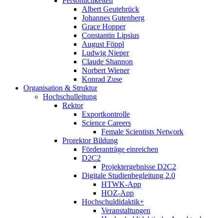
Persönlichkeiten
Albert Geutebrück
Johannes Gutenberg
Grace Hopper
Constantin Lipsius
August Föppl
Ludwig Nieper
Claude Shannon
Norbert Wiener
Konrad Zuse
Organisation & Struktur
Hochschulleitung
Rektor
Exportkontrolle
Science Careers
Female Scientists Network
Prorektor Bildung
Förderanträge einreichen
D2C2
Projektergebnisse D2C2
Digitale Studienbegleitung 2.0
HTWK-App
HOZ-App
Hochschuldidaktik+
Veranstaltungen