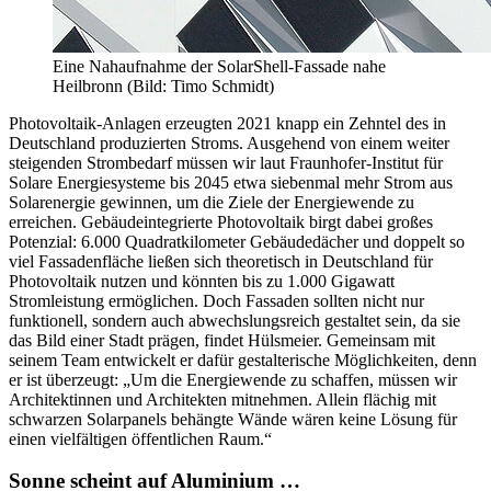
Eine Nahaufnahme der SolarShell-Fassade nahe
Heilbronn (Bild: Timo Schmidt)
Photovoltaik-Anlagen erzeugten 2021 knapp ein Zehntel des in
Deutschland produzierten Stroms. Ausgehend von einem weiter
steigenden Strombedarf müssen wir laut Fraunhofer-Institut für
Solare Energiesysteme bis 2045 etwa siebenmal mehr Strom aus
Solarenergie gewinnen, um die Ziele der Energiewende zu
erreichen. Gebäudeintegrierte Photovoltaik birgt dabei großes
Potenzial: 6.000 Quadratkilometer Gebäudedächer und doppelt so
viel Fassadenfläche ließen sich theoretisch in Deutschland für
Photovoltaik nutzen und könnten bis zu 1.000 Gigawatt
Stromleistung ermöglichen. Doch Fassaden sollten nicht nur
funktionell, sondern auch abwechslungsreich gestaltet sein, da sie
das Bild einer Stadt prägen, findet Hülsmeier. Gemeinsam mit
seinem Team entwickelt er dafür gestalterische Möglichkeiten, denn
er ist überzeugt: „Um die Energiewende zu schaffen, müssen wir
Architektinnen und Architekten mitnehmen. Allein flächig mit
schwarzen Solarpanels behängte Wände wären keine Lösung für
einen vielfältigen öffentlichen Raum.“
Sonne scheint auf Aluminium …