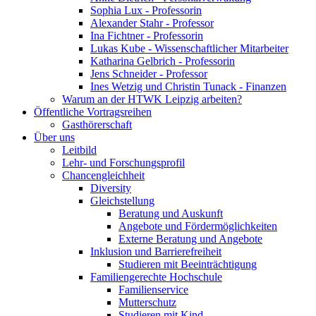
Sophia Lux - Professorin
Alexander Stahr - Professor
Ina Fichtner - Professorin
Lukas Kube - Wissenschaftlicher Mitarbeiter
Katharina Gelbrich - Professorin
Jens Schneider - Professor
Ines Wetzig und Christin Tunack - Finanzen
Warum an der HTWK Leipzig arbeiten?
Öffentliche Vortragsreihen
Gasthörerschaft
Über uns
Leitbild
Lehr- und Forschungsprofil
Chancengleichheit
Diversity
Gleichstellung
Beratung und Auskunft
Angebote und Fördermöglichkeiten
Externe Beratung und Angebote
Inklusion und Barrierefreiheit
Studieren mit Beeinträchtigung
Familiengerechte Hochschule
Familienservice
Mutterschutz
Studieren mit Kind