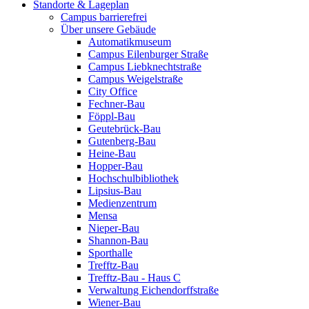
Standorte & Lageplan
Campus barrierefrei
Über unsere Gebäude
Automatikmuseum
Campus Eilenburger Straße
Campus Liebknechtstraße
Campus Weigelstraße
City Office
Fechner-Bau
Föppl-Bau
Geutebrück-Bau
Gutenberg-Bau
Heine-Bau
Hopper-Bau
Hochschulbibliothek
Lipsius-Bau
Medienzentrum
Mensa
Nieper-Bau
Shannon-Bau
Sporthalle
Trefftz-Bau
Trefftz-Bau - Haus C
Verwaltung Eichendorffstraße
Wiener-Bau