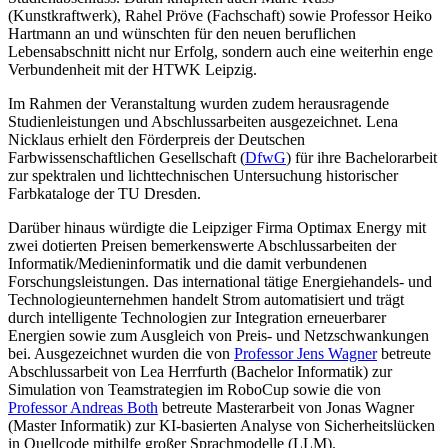
(Kunstkraftwerk), Rahel Pröve (Fachschaft) sowie Professor Heiko
Hartmann an und wünschten für den neuen beruflichen
Lebensabschnitt nicht nur Erfolg, sondern auch eine weiterhin enge
Verbundenheit mit der HTWK Leipzig.
Im Rahmen der Veranstaltung wurden zudem herausragende
Studienleistungen und Abschlussarbeiten ausgezeichnet. Lena
Nicklaus erhielt den Förderpreis der Deutschen
Farbwissenschaftlichen Gesellschaft (
DfwG
) für ihre Bachelorarbeit
zur spektralen und lichttechnischen Untersuchung historischer
Farbkataloge der TU Dresden.
Darüber hinaus würdigte die Leipziger Firma Optimax Energy mit
zwei dotierten Preisen bemerkenswerte Abschlussarbeiten der
Informatik/Medieninformatik und die damit verbundenen
Forschungsleistungen. Das international tätige Energiehandels- und
Technologieunternehmen handelt Strom automatisiert und trägt
durch intelligente Technologien zur Integration erneuerbarer
Energien sowie zum Ausgleich von Preis- und Netzschwankungen
bei.
Ausgezeichnet wurden die von
Professor Jens Wagner
betreute
Abschlussarbeit von Lea Herrfurth (Bachelor Informatik) zur
Simulation von Teamstrategien im RoboCup sowie die von
Professor Andreas Both
betreute Masterarbeit von Jonas Wagner
(Master Informatik) zur KI-basierten Analyse von Sicherheitslücken
in Quellcode mithilfe großer Sprachmodelle (LLM).