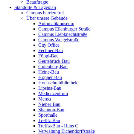
Beauftragte
Standorte & Lageplan
Campus barrierefrei
Über unsere Gebäude
Automatikmuseum
Campus Eilenburger Straße
Campus Liebknechtstraße
Campus Weigelstraße
City Office
Fechner-Bau
Föppl-Bau
Geutebrück-Bau
Gutenberg-Bau
Heine-Bau
Hopper-Bau
Hochschulbibliothek
Lipsius-Bau
Medienzentrum
Mensa
Nieper-Bau
Shannon-Bau
Sporthalle
Trefftz-Bau
Trefftz-Bau - Haus C
Verwaltung Eichendorffstraße