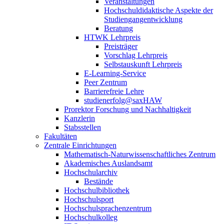
Veranstaltungen
Hochschuldidaktische Aspekte der
Studiengangentwicklung
Beratung
HTWK Lehrpreis
Preisträger
Vorschlag Lehrpreis
Selbstauskunft Lehrpreis
E-Learning-Service
Peer Zentrum
Barrierefreie Lehre
studienerfolg@saxHAW
Prorektor Forschung und Nachhaltigkeit
Kanzlerin
Stabsstellen
Fakultäten
Zentrale Einrichtungen
Mathematisch-Naturwissenschaftliches Zentrum
Akademisches Auslandsamt
Hochschularchiv
Bestände
Hochschulbibliothek
Hochschulsport
Hochschulsprachenzentrum
Hochschulkolleg