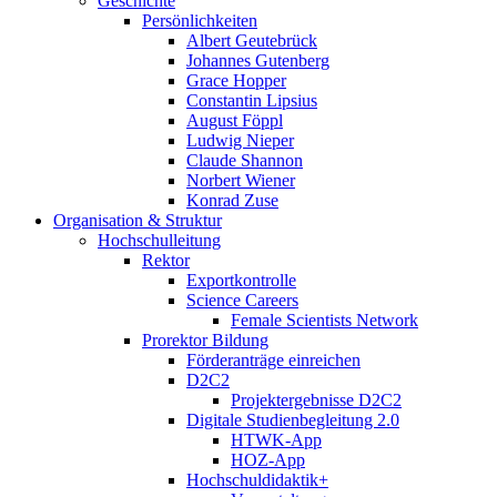
Geschichte
Persönlichkeiten
Albert Geutebrück
Johannes Gutenberg
Grace Hopper
Constantin Lipsius
August Föppl
Ludwig Nieper
Claude Shannon
Norbert Wiener
Konrad Zuse
Organisation & Struktur
Hochschulleitung
Rektor
Exportkontrolle
Science Careers
Female Scientists Network
Prorektor Bildung
Förderanträge einreichen
D2C2
Projektergebnisse D2C2
Digitale Studienbegleitung 2.0
HTWK-App
HOZ-App
Hochschuldidaktik+