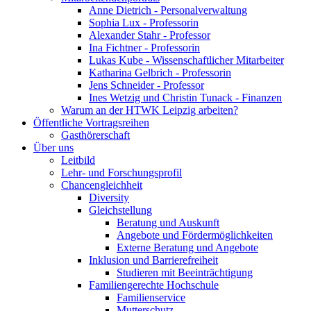
Anne Dietrich - Personalverwaltung
Sophia Lux - Professorin
Alexander Stahr - Professor
Ina Fichtner - Professorin
Lukas Kube - Wissenschaftlicher Mitarbeiter
Katharina Gelbrich - Professorin
Jens Schneider - Professor
Ines Wetzig und Christin Tunack - Finanzen
Warum an der HTWK Leipzig arbeiten?
Öffentliche Vortragsreihen
Gasthörerschaft
Über uns
Leitbild
Lehr- und Forschungsprofil
Chancengleichheit
Diversity
Gleichstellung
Beratung und Auskunft
Angebote und Fördermöglichkeiten
Externe Beratung und Angebote
Inklusion und Barrierefreiheit
Studieren mit Beeinträchtigung
Familiengerechte Hochschule
Familienservice
Mutterschutz