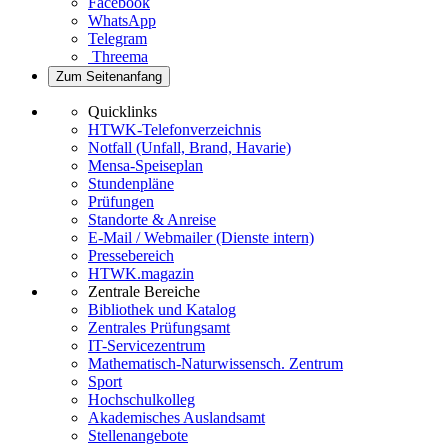
Facebook
WhatsApp
Telegram
Threema
Zum Seitenanfang
Quicklinks
HTWK-Telefonverzeichnis
Notfall (Unfall, Brand, Havarie)
Mensa-Speiseplan
Stundenpläne
Prüfungen
Standorte & Anreise
E-Mail / Webmailer (Dienste intern)
Pressebereich
HTWK.magazin
Zentrale Bereiche
Bibliothek und Katalog
Zentrales Prüfungsamt
IT-Servicezentrum
Mathematisch-Naturwissensch. Zentrum
Sport
Hochschulkolleg
Akademisches Auslandsamt
Stellenangebote