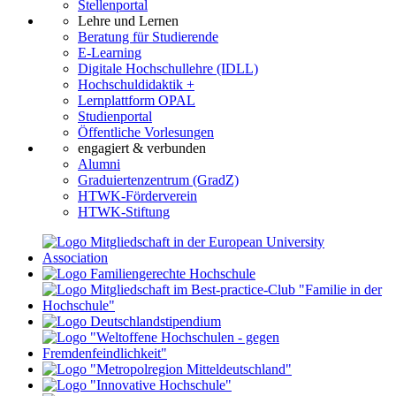
Stellenportal
Lehre und Lernen
Beratung für Studierende
E-Learning
Digitale Hochschullehre (IDLL)
Hochschuldidaktik +
Lernplattform OPAL
Studienportal
Öffentliche Vorlesungen
engagiert & verbunden
Alumni
Graduiertenzentrum (GradZ)
HTWK-Förderverein
HTWK-Stiftung