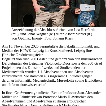
Auszeichnung der Abschlussarbeiten von Lea Herrfurth
(mi.), und Jonas Wagner (re.) durch Albert Mantel (li.)
von Optimax Energy, Foto: Johann Krieg
Am 18. November 2025 veranstaltete die Fakultät Informatik und
Medien der HTWK Leipzig im Kunstkraftwerk Leipzig ihre
jährliche Graduierungsfeier.
Begleitet von rund 200 Gästen und gerahmt von den musikalischen
Darbietungen des Leipziger Violoncello Duos sowie den 360-Grad-
Projektionen des Kunstkraftwerks und Studierenden der
Medientechnik wurden 111 Absolventinnen und Absolventen
verabschiedet. Sie stammen aus insgesamt 15 Studiengängen,
darunter Informatik, Medientechnik, Museologie sowie Bibliotheks-
und Informationswissenschaft.
In ihren Grußworten gratulierten Rektor Professor Jean-Alexander
Müller und Fakultätsdekan Professor Mario Hlawitschka den
Absolventinnen und Absolventen zu ihrem erfolgreichen
Studienabschluss. Daran knüpften auch Marie Kuss