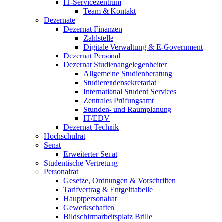
IT-Servicezentrum
Team & Kontakt
Dezernate
Dezernat Finanzen
Zahlstelle
Digitale Verwaltung & E-Government
Dezernat Personal
Dezernat Studienangelegenheiten
Allgemeine Studienberatung
Studierendensekretariat
International Student Services
Zentrales Prüfungsamt
Stunden- und Raumplanung
IT/EDV
Dezernat Technik
Hochschulrat
Senat
Erweiterter Senat
Studentische Vertretung
Personalrat
Gesetze, Ordnungen & Vorschriften
Tarifvertrag & Entgelttabelle
Hauptpersonalrat
Gewerkschaften
Bildschirmarbeitsplatz Brille