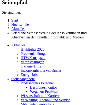
Seitenpfad
Sie sind hier:
Start
Hochschule
Aktuelles
Feierliche Verabschiedung der Absolventinnen und
Absolventen der Fakultät Informatik und Medien
Aktuelles
Highlights 2025
Pressemitteilungen
HTWK.magazin
Veranstaltungen
Ukraine-Hilfe
Інформація для українців
Energiekrise
Stellenangebote
Professorales Personal
Berufungsmonitor
Wege zur Professur
Wissenschaft und Karriere
Verwaltung, Technik und Service
Mitarbeitendenporträts