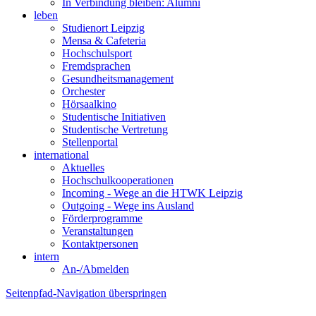
In Verbindung bleiben: Alumni
leben
Studienort Leipzig
Mensa & Cafeteria
Hochschulsport
Fremdsprachen
Gesundheitsmanagement
Orchester
Hörsaalkino
Studentische Initiativen
Studentische Vertretung
Stellenportal
international
Aktuelles
Hochschulkooperationen
Incoming - Wege an die HTWK Leipzig
Outgoing - Wege ins Ausland
Förderprogramme
Veranstaltungen
Kontaktpersonen
intern
An-/Abmelden
Seitenpfad-Navigation überspringen