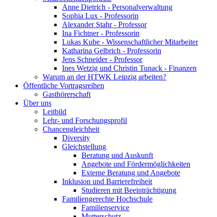
Anne Dietrich - Personalverwaltung
Sophia Lux - Professorin
Alexander Stahr - Professor
Ina Fichtner - Professorin
Lukas Kube - Wissenschaftlicher Mitarbeiter
Katharina Gelbrich - Professorin
Jens Schneider - Professor
Ines Wetzig und Christin Tunack - Finanzen
Warum an der HTWK Leipzig arbeiten?
Öffentliche Vortragsreihen
Gasthörerschaft
Über uns
Leitbild
Lehr- und Forschungsprofil
Chancengleichheit
Diversity
Gleichstellung
Beratung und Auskunft
Angebote und Fördermöglichkeiten
Externe Beratung und Angebote
Inklusion und Barrierefreiheit
Studieren mit Beeinträchtigung
Familiengerechte Hochschule
Familienservice
Mutterschutz