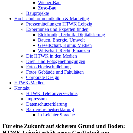
Wiener-Bau
Zuse-Bau
Bauprojekte
Hochschulkommunikation & Marketing
Pressemitteilungen HTWK Leipzig
Expertinnen und Experten finden
Elektronik, Technik, Digitalisierung
Bauen, Energie, Umwelt
Gesellschaft, Kultur, Medien
Wirtschaft, Recht, Finanzen
Die HTWK in den Medien
Dreh- und Fotogenehmigungen
Fotos Hochschulleitung
Fotos Gebäude und Fakultäten
Corporate Design
HTWK-Medien
Kontakt
HTWK-Telefonverzeichnis
Impressum
Datenschutzerklärung
Barrierefreiheitserklärung
In Leichter Sprache
Für eine Zukunft auf sicherem Grund und Boden:
HTWK Leipzig erhält neues GeoTechnikum