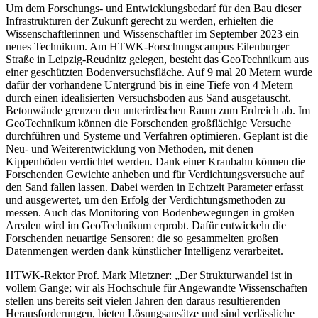
Um dem Forschungs- und Entwicklungsbedarf für den Bau dieser
Infrastrukturen der Zukunft gerecht zu werden, erhielten die
Wissenschaftlerinnen und Wissenschaftler im September 2023 ein
neues Technikum. Am HTWK-Forschungscampus Eilenburger
Straße in Leipzig-Reudnitz gelegen, besteht das GeoTechnikum aus
einer geschützten Bodenversuchsfläche. Auf 9 mal 20 Metern wurde
dafür der vorhandene Untergrund bis in eine Tiefe von 4 Metern
durch einen idealisierten Versuchsboden aus Sand ausgetauscht.
Betonwände grenzen den unterirdischen Raum zum Erdreich ab. Im
GeoTechnikum können die Forschenden großflächige Versuche
durchführen und Systeme und Verfahren optimieren. Geplant ist die
Neu- und Weiterentwicklung von Methoden, mit denen
Kippenböden verdichtet werden. Dank einer Kranbahn können die
Forschenden Gewichte anheben und für Verdichtungsversuche auf
den Sand fallen lassen. Dabei werden in Echtzeit Parameter erfasst
und ausgewertet, um den Erfolg der Verdichtungsmethoden zu
messen. Auch das Monitoring von Bodenbewegungen in großen
Arealen wird im GeoTechnikum erprobt. Dafür entwickeln die
Forschenden neuartige Sensoren; die so gesammelten großen
Datenmengen werden dank künstlicher Intelligenz verarbeitet.
HTWK-Rektor Prof. Mark Mietzner: „Der Strukturwandel ist in
vollem Gange; wir als Hochschule für Angewandte Wissenschaften
stellen uns bereits seit vielen Jahren den daraus resultierenden
Herausforderungen, bieten Lösungsansätze und sind verlässliche