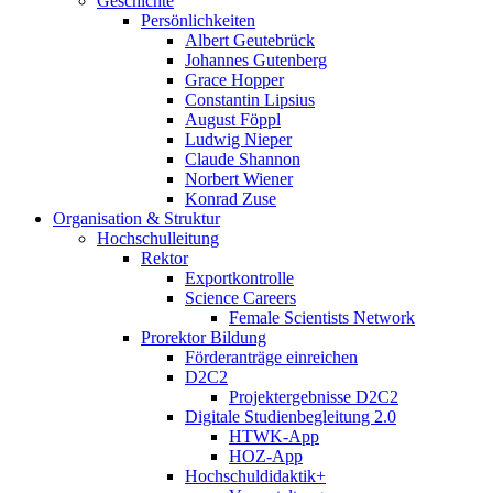
Geschichte
Persönlichkeiten
Albert Geutebrück
Johannes Gutenberg
Grace Hopper
Constantin Lipsius
August Föppl
Ludwig Nieper
Claude Shannon
Norbert Wiener
Konrad Zuse
Organisation & Struktur
Hochschulleitung
Rektor
Exportkontrolle
Science Careers
Female Scientists Network
Prorektor Bildung
Förderanträge einreichen
D2C2
Projektergebnisse D2C2
Digitale Studienbegleitung 2.0
HTWK-App
HOZ-App
Hochschuldidaktik+