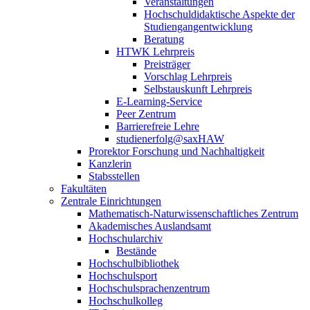
Veranstaltungen
Hochschuldidaktische Aspekte der
Studiengangentwicklung
Beratung
HTWK Lehrpreis
Preisträger
Vorschlag Lehrpreis
Selbstauskunft Lehrpreis
E-Learning-Service
Peer Zentrum
Barrierefreie Lehre
studienerfolg@saxHAW
Prorektor Forschung und Nachhaltigkeit
Kanzlerin
Stabsstellen
Fakultäten
Zentrale Einrichtungen
Mathematisch-Naturwissenschaftliches Zentrum
Akademisches Auslandsamt
Hochschularchiv
Bestände
Hochschulbibliothek
Hochschulsport
Hochschulsprachenzentrum
Hochschulkolleg