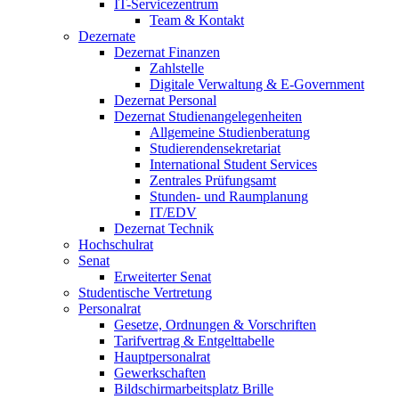
IT-Servicezentrum
Team & Kontakt
Dezernate
Dezernat Finanzen
Zahlstelle
Digitale Verwaltung & E-Government
Dezernat Personal
Dezernat Studienangelegenheiten
Allgemeine Studienberatung
Studierendensekretariat
International Student Services
Zentrales Prüfungsamt
Stunden- und Raumplanung
IT/EDV
Dezernat Technik
Hochschulrat
Senat
Erweiterter Senat
Studentische Vertretung
Personalrat
Gesetze, Ordnungen & Vorschriften
Tarifvertrag & Entgelttabelle
Hauptpersonalrat
Gewerkschaften
Bildschirmarbeitsplatz Brille