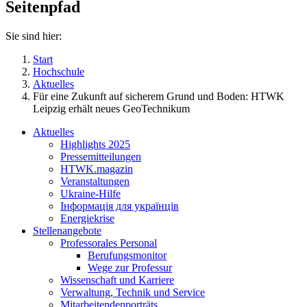
Seitenpfad
Sie sind hier:
Start
Hochschule
Aktuelles
Für eine Zukunft auf sicherem Grund und Boden: HTWK
Leipzig erhält neues GeoTechnikum
Aktuelles
Highlights 2025
Pressemitteilungen
HTWK.magazin
Veranstaltungen
Ukraine-Hilfe
Інформація для українців
Energiekrise
Stellenangebote
Professorales Personal
Berufungsmonitor
Wege zur Professur
Wissenschaft und Karriere
Verwaltung, Technik und Service
Mitarbeitendenporträts