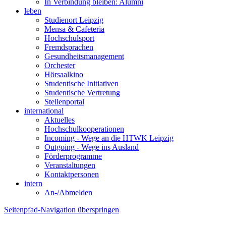
In Verbindung bleiben: Alumni
leben
Studienort Leipzig
Mensa & Cafeteria
Hochschulsport
Fremdsprachen
Gesundheitsmanagement
Orchester
Hörsaalkino
Studentische Initiativen
Studentische Vertretung
Stellenportal
international
Aktuelles
Hochschulkooperationen
Incoming - Wege an die HTWK Leipzig
Outgoing - Wege ins Ausland
Förderprogramme
Veranstaltungen
Kontaktpersonen
intern
An-/Abmelden
Seitenpfad-Navigation überspringen