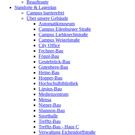
Beauftragte
Standorte & Lageplan
Campus barrierefrei
Über unsere Gebäude
Automatikmuseum
Campus Eilenburger Straße
Campus Liebknechtstraße
Campus Weigelstraße
City Office
Fechner-Bau
Föppl-Bau
Geutebrück-Bau
Gutenberg-Bau
Heine-Bau
Hopper-Bau
Hochschulbibliothek
Lipsius-Bau
Medienzentrum
Mensa
Nieper-Bau
Shannon-Bau
Sporthalle
Trefftz-Bau
Trefftz-Bau - Haus C
Verwaltung Eichendorffstraße