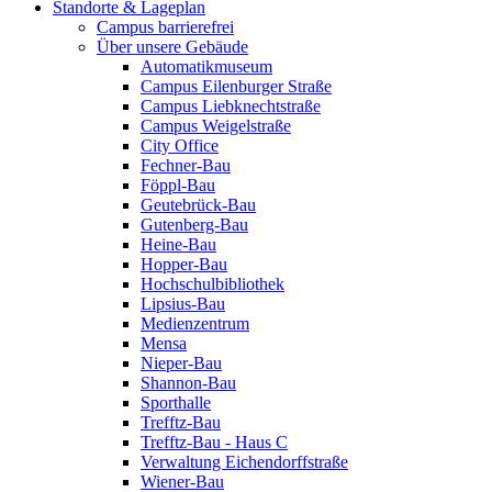
Standorte & Lageplan
Campus barrierefrei
Über unsere Gebäude
Automatikmuseum
Campus Eilenburger Straße
Campus Liebknechtstraße
Campus Weigelstraße
City Office
Fechner-Bau
Föppl-Bau
Geutebrück-Bau
Gutenberg-Bau
Heine-Bau
Hopper-Bau
Hochschulbibliothek
Lipsius-Bau
Medienzentrum
Mensa
Nieper-Bau
Shannon-Bau
Sporthalle
Trefftz-Bau
Trefftz-Bau - Haus C
Verwaltung Eichendorffstraße
Wiener-Bau