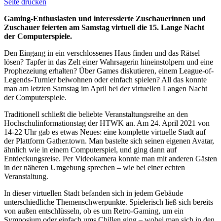
Seite drucken
Gaming-Enthusiasten und interessierte Zuschauerinnen und
Zuschauer feierten am Samstag virtuell die 15. Lange Nacht
der Computerspiele.
Den Eingang in ein verschlossenes Haus finden und das Rätsel
lösen? Tapfer in das Zelt einer Wahrsagerin hineinstolpern und eine
Prophezeiung erhalten? Über Games diskutieren, einem League-of-
Legends-Turnier beiwohnen oder einfach spielen? All das konnte
man am letzten Samstag im April bei der virtuellen Langen Nacht
der Computerspiele.
Traditionell schließt die beliebte Veranstaltungsreihe an den
Hochschulinformationstag der HTWK an. Am 24. April 2021 von
14-22 Uhr gab es etwas Neues: eine komplette virtuelle Stadt auf
der Plattform Gather.town. Man bastelte sich seinen eigenen Avatar,
ähnlich wie in einem Computerspiel, und ging dann auf
Entdeckungsreise. Per Videokamera konnte man mit anderen Gästen
in der näheren Umgebung sprechen – wie bei einer echten
Veranstaltung.
In dieser virtuellen Stadt befanden sich in jedem Gebäude
unterschiedliche Themenschwerpunkte. Spielerisch ließ sich bereits
von außen entschlüsseln, ob es um Retro-Gaming, um ein
Symposium oder einfach ums Chillen ging – wobei man sich in den