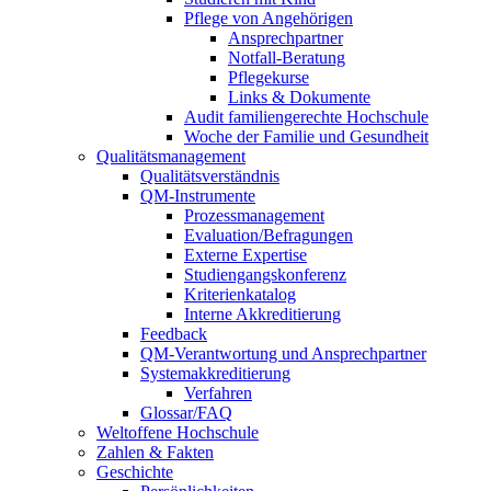
Pflege von Angehörigen
Ansprechpartner
Notfall-Beratung
Pflegekurse
Links & Dokumente
Audit familiengerechte Hochschule
Woche der Familie und Gesundheit
Qualitätsmanagement
Qualitätsverständnis
QM-Instrumente
Prozessmanagement
Evaluation/Befragungen
Externe Expertise
Studiengangskonferenz
Kriterienkatalog
Interne Akkreditierung
Feedback
QM-Verantwortung und Ansprechpartner
Systemakkreditierung
Verfahren
Glossar/FAQ
Weltoffene Hochschule
Zahlen & Fakten
Geschichte