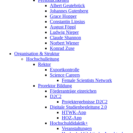
Persönlichkeiten
Albert Geutebrück
Johannes Gutenberg
Grace Hopper
Constantin Lipsius
August Föppl
Ludwig Nieper
Claude Shannon
Norbert Wiener
Konrad Zuse
Organisation & Struktur
Hochschulleitung
Rektor
Exportkontrolle
Science Careers
Female Scientists Network
Prorektor Bildung
Förderanträge einreichen
D2C2
Projektergebnisse D2C2
Digitale Studienbegleitung 2.0
HTWK-App
HOZ-App
Hochschuldidaktik+
Veranstaltungen