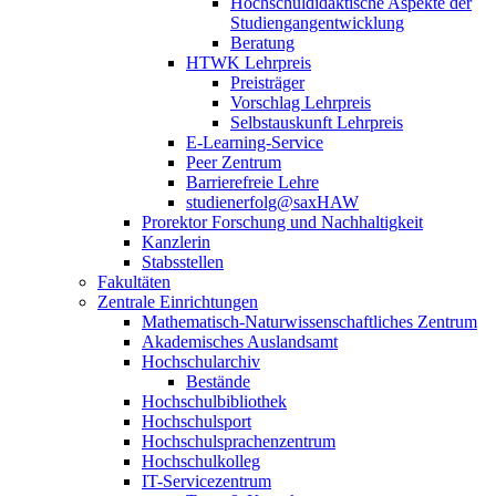
Hochschuldidaktische Aspekte der
Studiengangentwicklung
Beratung
HTWK Lehrpreis
Preisträger
Vorschlag Lehrpreis
Selbstauskunft Lehrpreis
E-Learning-Service
Peer Zentrum
Barrierefreie Lehre
studienerfolg@saxHAW
Prorektor Forschung und Nachhaltigkeit
Kanzlerin
Stabsstellen
Fakultäten
Zentrale Einrichtungen
Mathematisch-Naturwissenschaftliches Zentrum
Akademisches Auslandsamt
Hochschularchiv
Bestände
Hochschulbibliothek
Hochschulsport
Hochschulsprachenzentrum
Hochschulkolleg
IT-Servicezentrum