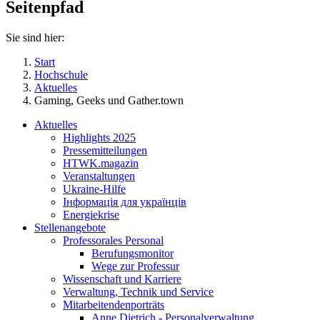
Seitenpfad
Sie sind hier:
Start
Hochschule
Aktuelles
Gaming, Geeks und Gather.town
Aktuelles
Highlights 2025
Pressemitteilungen
HTWK.magazin
Veranstaltungen
Ukraine-Hilfe
Інформація для українців
Energiekrise
Stellenangebote
Professorales Personal
Berufungsmonitor
Wege zur Professur
Wissenschaft und Karriere
Verwaltung, Technik und Service
Mitarbeitendenporträts
Anne Dietrich - Personalverwaltung