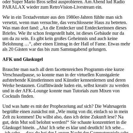
oder Super Mario Bros selbst ausprobieren. Am Abend lud Radio
PARALAX wieder zum RetroVision-Livestream ein.
Wie in ein Textadventure aus den 1980er-Jahren fühlte man sich
versetzt, wenn man versuchte, das verschlossene Haus zu betreten.
Was man dort fand: „An die Entdecker und Entdeckerinnen dieses
Briefes. Wie ihr schon festgestellt habt, ist dieses Gebäude nur da
um da zu sein. Es gibt kein großes Geheimnis und auch keine
Belohnung …“, aber einen Eintrag in der Hall of Fame. Etwas mehr
als 20 Gästen war das bis zum Samstagabend gelungen.
AFK und Glaskugel
Brauchte man nach all dem facettenreichen Programm eine kurze
Verschnaufpause, so konnte man in der virtuellen Kunstgalerie
aufstrebende Künstlerinnen und Künstler kennenlernen und deren
Werke bestaunen. Graffitiwände luden ein, selbst kreativ zu werden
und in der AFK-Lounge konnte man Tutorials zum Mixen von
Cocktails finden.
Und was hatte es mit der Prophezeiung auf sich? Die Wahrsagerin
begrüßte einen zunächst mit „Wie mutig von dir, einfach so in mein
Zelt zu kommen! Du willst also, dass ich deine Zukunft lese? Na
gut, dein Mut soll belohnt werden!“ Sie schaute konzentriert in die
Glaskugel hinein. „Aha! Ich sehe es klar und deutlich! Ich sehe...
..ich sehe.....dass du bei der Langen Nacht der Computerspiele sehr