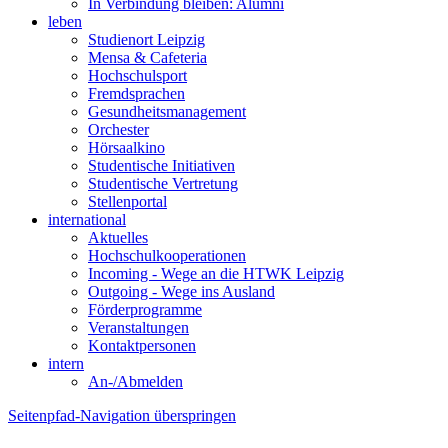
In Verbindung bleiben: Alumni
leben
Studienort Leipzig
Mensa & Cafeteria
Hochschulsport
Fremdsprachen
Gesundheitsmanagement
Orchester
Hörsaalkino
Studentische Initiativen
Studentische Vertretung
Stellenportal
international
Aktuelles
Hochschulkooperationen
Incoming - Wege an die HTWK Leipzig
Outgoing - Wege ins Ausland
Förderprogramme
Veranstaltungen
Kontaktpersonen
intern
An-/Abmelden
Seitenpfad-Navigation überspringen