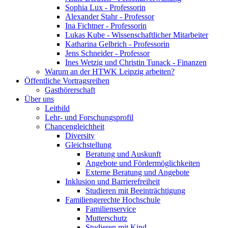
Sophia Lux - Professorin
Alexander Stahr - Professor
Ina Fichtner - Professorin
Lukas Kube - Wissenschaftlicher Mitarbeiter
Katharina Gelbrich - Professorin
Jens Schneider - Professor
Ines Wetzig und Christin Tunack - Finanzen
Warum an der HTWK Leipzig arbeiten?
Öffentliche Vortragsreihen
Gasthörerschaft
Über uns
Leitbild
Lehr- und Forschungsprofil
Chancengleichheit
Diversity
Gleichstellung
Beratung und Auskunft
Angebote und Fördermöglichkeiten
Externe Beratung und Angebote
Inklusion und Barrierefreiheit
Studieren mit Beeinträchtigung
Familiengerechte Hochschule
Familienservice
Mutterschutz
Studieren mit Kind