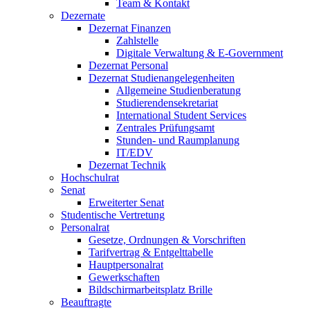
Team & Kontakt
Dezernate
Dezernat Finanzen
Zahlstelle
Digitale Verwaltung & E-Government
Dezernat Personal
Dezernat Studienangelegenheiten
Allgemeine Studienberatung
Studierendensekretariat
International Student Services
Zentrales Prüfungsamt
Stunden- und Raumplanung
IT/EDV
Dezernat Technik
Hochschulrat
Senat
Erweiterter Senat
Studentische Vertretung
Personalrat
Gesetze, Ordnungen & Vorschriften
Tarifvertrag & Entgelttabelle
Hauptpersonalrat
Gewerkschaften
Bildschirmarbeitsplatz Brille
Beauftragte