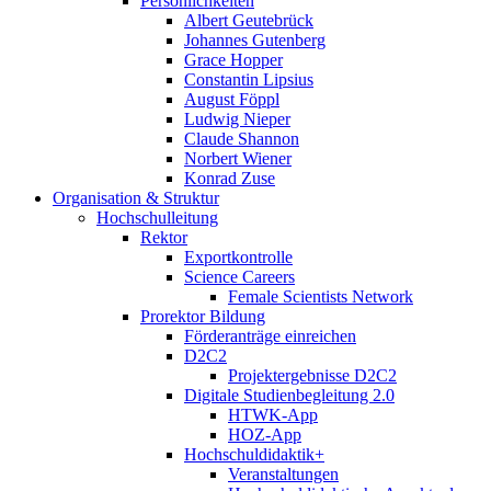
Persönlichkeiten
Albert Geutebrück
Johannes Gutenberg
Grace Hopper
Constantin Lipsius
August Föppl
Ludwig Nieper
Claude Shannon
Norbert Wiener
Konrad Zuse
Organisation & Struktur
Hochschulleitung
Rektor
Exportkontrolle
Science Careers
Female Scientists Network
Prorektor Bildung
Förderanträge einreichen
D2C2
Projektergebnisse D2C2
Digitale Studienbegleitung 2.0
HTWK-App
HOZ-App
Hochschuldidaktik+
Veranstaltungen