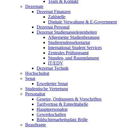
Team & Kontakt
Dezernate
Dezernat Finanzen
Zahlstelle
Digitale Verwaltung & E-Government
Dezernat Personal
Dezernat Studienangelegenheiten
Allgemeine Studienberatung
Studierendensekretariat
International Student Services
Zentrales Prüfungsamt
Stunden- und Raumplanung
IT/EDV
Dezernat Technik
Hochschulrat
Senat
Erweiterter Senat
Studentische Vertretung
Personalrat
Gesetze, Ordnungen & Vorschriften
Tarifvertrag & Entgelttabelle
Hauptpersonalrat
Gewerkschaften
Bildschirmarbeitsplatz Brille
Beauftragte