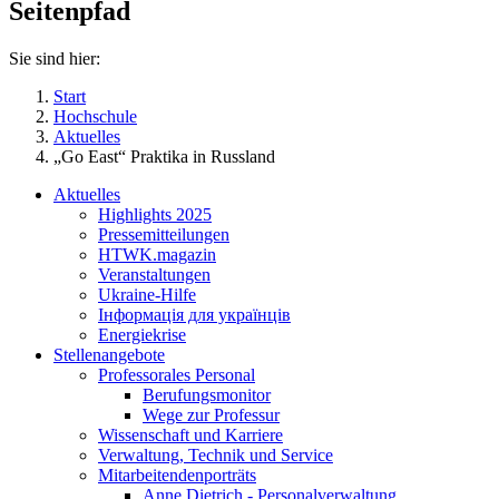
Seitenpfad
Sie sind hier:
Start
Hochschule
Aktuelles
„Go East“ Praktika in Russland
Aktuelles
Highlights 2025
Pressemitteilungen
HTWK.magazin
Veranstaltungen
Ukraine-Hilfe
Інформація для українців
Energiekrise
Stellenangebote
Professorales Personal
Berufungsmonitor
Wege zur Professur
Wissenschaft und Karriere
Verwaltung, Technik und Service
Mitarbeitendenporträts
Anne Dietrich - Personalverwaltung