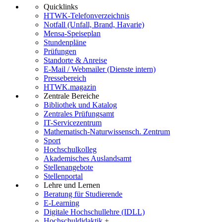
Quicklinks
HTWK-Telefonverzeichnis
Notfall (Unfall, Brand, Havarie)
Mensa-Speiseplan
Stundenpläne
Prüfungen
Standorte & Anreise
E-Mail / Webmailer (Dienste intern)
Pressebereich
HTWK.magazin
Zentrale Bereiche
Bibliothek und Katalog
Zentrales Prüfungsamt
IT-Servicezentrum
Mathematisch-Naturwissensch. Zentrum
Sport
Hochschulkolleg
Akademisches Auslandsamt
Stellenangebote
Stellenportal
Lehre und Lernen
Beratung für Studierende
E-Learning
Digitale Hochschullehre (IDLL)
Hochschuldidaktik +