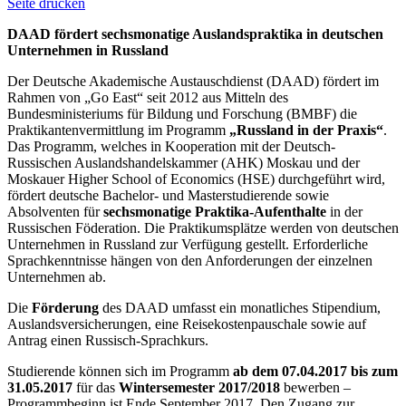
Seite drucken
DAAD fördert sechsmonatige Auslandspraktika in deutschen
Unternehmen in Russland
Der Deutsche Akademische Austauschdienst (DAAD) fördert im
Rahmen von „Go East“ seit 2012 aus Mitteln des
Bundesministeriums für Bildung und Forschung (BMBF) die
Praktikantenvermittlung im Programm
„Russland in der Praxis“
.
Das Programm, welches in Kooperation mit der Deutsch-
Russischen Auslandshandelskammer (AHK) Moskau und der
Moskauer Higher School of Economics (HSE) durchgeführt wird,
fördert deutsche Bachelor- und Masterstudierende sowie
Absolventen für
sechsmonatige Praktika-Aufenthalte
in der
Russischen Föderation. Die Praktikumsplätze werden von deutschen
Unternehmen in Russland zur Verfügung gestellt. Erforderliche
Sprachkenntnisse hängen von den Anforderungen der einzelnen
Unternehmen ab.
Die
Förderung
des DAAD umfasst ein monatliches Stipendium,
Auslandsversicherungen, eine Reisekostenpauschale sowie auf
Antrag einen Russisch-Sprachkurs.
Studierende können sich im Programm
ab dem 07.04.2017 bis zum
31.05.2017
für das
Wintersemester 2017/2018
bewerben –
Programmbeginn ist Ende September 2017. Den Zugang zur