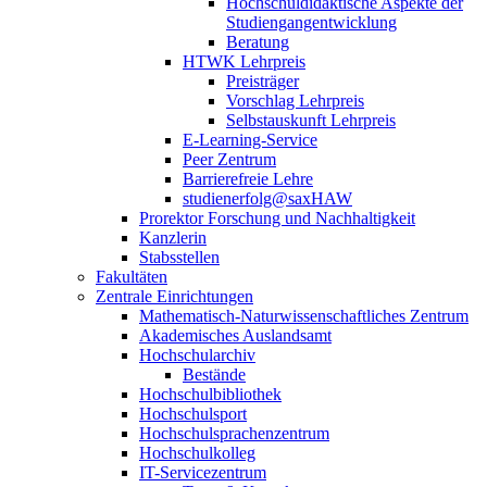
Hochschuldidaktische Aspekte der
Studiengangentwicklung
Beratung
HTWK Lehrpreis
Preisträger
Vorschlag Lehrpreis
Selbstauskunft Lehrpreis
E-Learning-Service
Peer Zentrum
Barrierefreie Lehre
studienerfolg@saxHAW
Prorektor Forschung und Nachhaltigkeit
Kanzlerin
Stabsstellen
Fakultäten
Zentrale Einrichtungen
Mathematisch-Naturwissenschaftliches Zentrum
Akademisches Auslandsamt
Hochschularchiv
Bestände
Hochschulbibliothek
Hochschulsport
Hochschulsprachenzentrum
Hochschulkolleg
IT-Servicezentrum