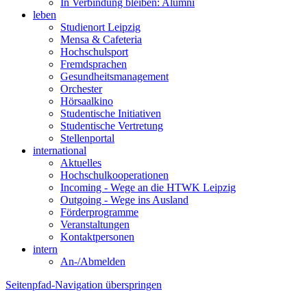
In Verbindung bleiben: Alumni
leben
Studienort Leipzig
Mensa & Cafeteria
Hochschulsport
Fremdsprachen
Gesundheitsmanagement
Orchester
Hörsaalkino
Studentische Initiativen
Studentische Vertretung
Stellenportal
international
Aktuelles
Hochschulkooperationen
Incoming - Wege an die HTWK Leipzig
Outgoing - Wege ins Ausland
Förderprogramme
Veranstaltungen
Kontaktpersonen
intern
An-/Abmelden
Seitenpfad-Navigation überspringen