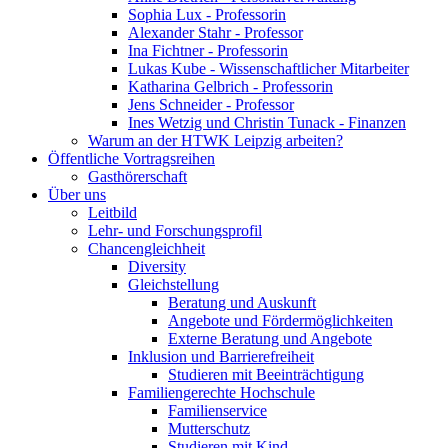
Sophia Lux - Professorin
Alexander Stahr - Professor
Ina Fichtner - Professorin
Lukas Kube - Wissenschaftlicher Mitarbeiter
Katharina Gelbrich - Professorin
Jens Schneider - Professor
Ines Wetzig und Christin Tunack - Finanzen
Warum an der HTWK Leipzig arbeiten?
Öffentliche Vortragsreihen
Gasthörerschaft
Über uns
Leitbild
Lehr- und Forschungsprofil
Chancengleichheit
Diversity
Gleichstellung
Beratung und Auskunft
Angebote und Fördermöglichkeiten
Externe Beratung und Angebote
Inklusion und Barrierefreiheit
Studieren mit Beeinträchtigung
Familiengerechte Hochschule
Familienservice
Mutterschutz
Studieren mit Kind