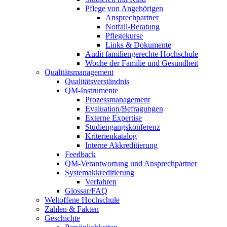
Pflege von Angehörigen
Ansprechpartner
Notfall-Beratung
Pflegekurse
Links & Dokumente
Audit familiengerechte Hochschule
Woche der Familie und Gesundheit
Qualitätsmanagement
Qualitätsverständnis
QM-Instrumente
Prozessmanagement
Evaluation/Befragungen
Externe Expertise
Studiengangskonferenz
Kriterienkatalog
Interne Akkreditierung
Feedback
QM-Verantwortung und Ansprechpartner
Systemakkreditierung
Verfahren
Glossar/FAQ
Weltoffene Hochschule
Zahlen & Fakten
Geschichte