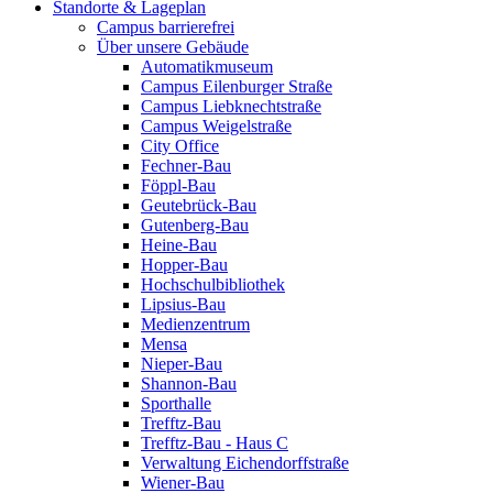
Standorte & Lageplan
Campus barrierefrei
Über unsere Gebäude
Automatikmuseum
Campus Eilenburger Straße
Campus Liebknechtstraße
Campus Weigelstraße
City Office
Fechner-Bau
Föppl-Bau
Geutebrück-Bau
Gutenberg-Bau
Heine-Bau
Hopper-Bau
Hochschulbibliothek
Lipsius-Bau
Medienzentrum
Mensa
Nieper-Bau
Shannon-Bau
Sporthalle
Trefftz-Bau
Trefftz-Bau - Haus C
Verwaltung Eichendorffstraße
Wiener-Bau