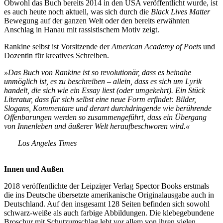
Obwohl das Buch bereits 2014 in den USA veröffentlicht wurde, ist
es auch heute noch aktuell, was sich durch die
Black Lives Matter
Bewegung auf der ganzen Welt oder den bereits erwähnten
Anschlag in Hanau mit rassistischem Motiv zeigt.
Rankine selbst ist Vorsitzende der
American Academy of Poets
und
Dozentin für kreatives Schreiben.
»Das Buch von Rankine ist so revolutionär, dass es beinahe
unmöglich ist, es zu beschreiben – allein, dass es sich um Lyrik
handelt, die sich wie ein Essay liest (oder umgekehrt). Ein Stück
Literatur, dass für sich selbst eine neue Form erfindet: Bilder,
Slogans, Kommentare und derart durchdringende wie berührende
Offenbarungen werden so zusammengeführt, dass ein Übergang
von Innenleben und äußerer Welt heraufbeschworen wird.«
Los Angeles Times
Innen und Außen
2018 veröffentlichte der Leipziger Verlag Spector Books erstmals
die ins Deutsche übersetzte amerikanische Originalausgabe auch in
Deutschland. Auf den insgesamt 128 Seiten befinden sich sowohl
schwarz-weiße als auch farbige Abbildungen. Die klebegebundene
Broschur mit Schutzumschlag lebt vor allem von ihren vielen