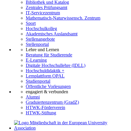
Bibliothek und Katalog
Zentrales Prüfungsamt
IT-Servicezentrum
Mathematisch-Naturwissensch. Zentrum
Sport
Hochschulkolleg
Akademisches Auslandsamt
Stellenangebote
Stellenportal
Lehre und Lernen
Beratung für Studierende
E-Learning
Digitale Hochschullehre (IDLL)
Hochschuldidaktik +
Lernplattform OPAL
Studienportal
Öffentliche Vorlesungen
engagiert & verbunden
Alumni
Graduiertenzentrum (GradZ)
HTWK-Förderverein
HTWK-Stiftung