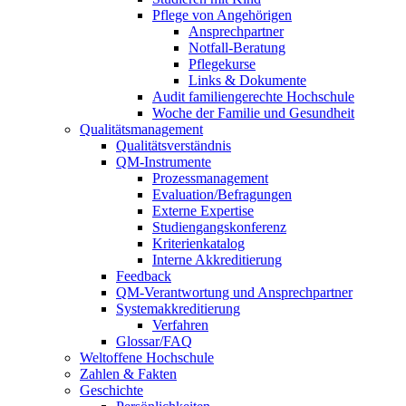
Pflege von Angehörigen
Ansprechpartner
Notfall-Beratung
Pflegekurse
Links & Dokumente
Audit familiengerechte Hochschule
Woche der Familie und Gesundheit
Qualitätsmanagement
Qualitätsverständnis
QM-Instrumente
Prozessmanagement
Evaluation/Befragungen
Externe Expertise
Studiengangskonferenz
Kriterienkatalog
Interne Akkreditierung
Feedback
QM-Verantwortung und Ansprechpartner
Systemakkreditierung
Verfahren
Glossar/FAQ
Weltoffene Hochschule
Zahlen & Fakten
Geschichte