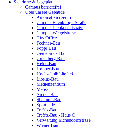
Standorte & Lageplan
Campus barrierefrei
Über unsere Gebäude
Automatikmuseum
Campus Eilenburger Straße
Campus Liebknechtstraße
Campus Weigelstraße
City Office
Fechner-Bau
Föppl-Bau
Geutebrück-Bau
Gutenberg-Bau
Heine-Bau
Hopper-Bau
Hochschulbibliothek
Lipsius-Bau
Medienzentrum
Mensa
Nieper-Bau
Shannon-Bau
Sporthalle
Trefftz-Bau
Trefftz-Bau - Haus C
Verwaltung Eichendorffstraße
Wiener-Bau