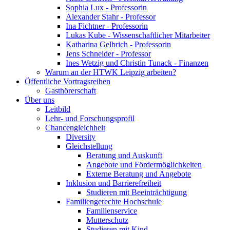
Sophia Lux - Professorin
Alexander Stahr - Professor
Ina Fichtner - Professorin
Lukas Kube - Wissenschaftlicher Mitarbeiter
Katharina Gelbrich - Professorin
Jens Schneider - Professor
Ines Wetzig und Christin Tunack - Finanzen
Warum an der HTWK Leipzig arbeiten?
Öffentliche Vortragsreihen
Gasthörerschaft
Über uns
Leitbild
Lehr- und Forschungsprofil
Chancengleichheit
Diversity
Gleichstellung
Beratung und Auskunft
Angebote und Fördermöglichkeiten
Externe Beratung und Angebote
Inklusion und Barrierefreiheit
Studieren mit Beeinträchtigung
Familiengerechte Hochschule
Familienservice
Mutterschutz
Studieren mit Kind