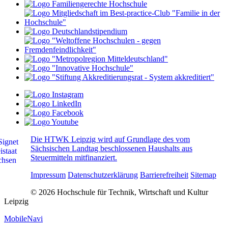
Die HTWK Leipzig wird auf Grundlage des vom
Sächsischen Landtag beschlossenen Haushalts aus
Steuermitteln mitfinanziert.
Impressum
Datenschutzerklärung
Barrierefreiheit
Sitemap
© 2026 Hochschule für Technik, Wirtschaft und Kultur
Leipzig
MobileNavi