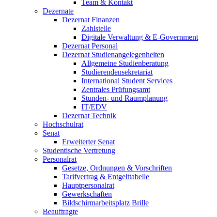
Team & Kontakt
Dezernate
Dezernat Finanzen
Zahlstelle
Digitale Verwaltung & E-Government
Dezernat Personal
Dezernat Studienangelegenheiten
Allgemeine Studienberatung
Studierendensekretariat
International Student Services
Zentrales Prüfungsamt
Stunden- und Raumplanung
IT/EDV
Dezernat Technik
Hochschulrat
Senat
Erweiterter Senat
Studentische Vertretung
Personalrat
Gesetze, Ordnungen & Vorschriften
Tarifvertrag & Entgelttabelle
Hauptpersonalrat
Gewerkschaften
Bildschirmarbeitsplatz Brille
Beauftragte