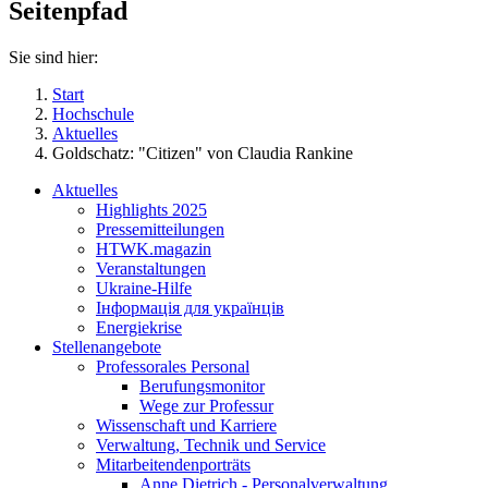
Seitenpfad
Sie sind hier:
Start
Hochschule
Aktuelles
Goldschatz: "Citizen" von Claudia Rankine
Aktuelles
Highlights 2025
Pressemitteilungen
HTWK.magazin
Veranstaltungen
Ukraine-Hilfe
Інформація для українців
Energiekrise
Stellenangebote
Professorales Personal
Berufungsmonitor
Wege zur Professur
Wissenschaft und Karriere
Verwaltung, Technik und Service
Mitarbeitendenporträts
Anne Dietrich - Personalverwaltung