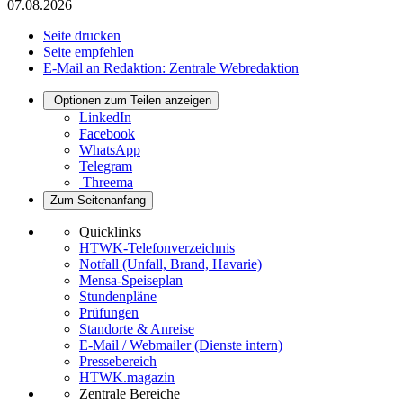
07.08.2026
Seite drucken
Seite empfehlen
E-Mail an Redaktion: Zentrale Webredaktion
Optionen zum Teilen anzeigen
LinkedIn
Facebook
WhatsApp
Telegram
Threema
Zum Seitenanfang
Quicklinks
HTWK-Telefonverzeichnis
Notfall (Unfall, Brand, Havarie)
Mensa-Speiseplan
Stundenpläne
Prüfungen
Standorte & Anreise
E-Mail / Webmailer (Dienste intern)
Pressebereich
HTWK.magazin
Zentrale Bereiche