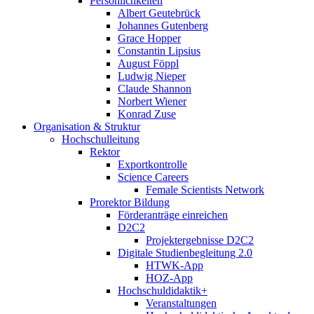
Persönlichkeiten
Albert Geutebrück
Johannes Gutenberg
Grace Hopper
Constantin Lipsius
August Föppl
Ludwig Nieper
Claude Shannon
Norbert Wiener
Konrad Zuse
Organisation & Struktur
Hochschulleitung
Rektor
Exportkontrolle
Science Careers
Female Scientists Network
Prorektor Bildung
Förderanträge einreichen
D2C2
Projektergebnisse D2C2
Digitale Studienbegleitung 2.0
HTWK-App
HOZ-App
Hochschuldidaktik+
Veranstaltungen