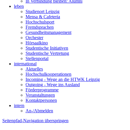
In Verbindung bleiben: Alumni
leben
Studienort Leipzig
Mensa & Cafeteria
Hochschulsport
Fremdsprachen
Gesundheitsmanagement
Orchester
Hörsaalkino
Studentische Initiativen
Studentische Vertretung
Stellenportal
international
Aktuelles
Hochschulkooperationen
Incoming - Wege an die HTWK Leipzig
Outgoing - Wege ins Ausland
Förderprogramme
Veranstaltungen
Kontaktpersonen
intern
An-/Abmelden
Seitenpfad-Navigation überspringen