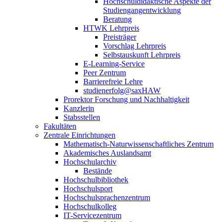
Hochschuldidaktische Aspekte der
Studiengangentwicklung
Beratung
HTWK Lehrpreis
Preisträger
Vorschlag Lehrpreis
Selbstauskunft Lehrpreis
E-Learning-Service
Peer Zentrum
Barrierefreie Lehre
studienerfolg@saxHAW
Prorektor Forschung und Nachhaltigkeit
Kanzlerin
Stabsstellen
Fakultäten
Zentrale Einrichtungen
Mathematisch-Naturwissenschaftliches Zentrum
Akademisches Auslandsamt
Hochschularchiv
Bestände
Hochschulbibliothek
Hochschulsport
Hochschulsprachenzentrum
Hochschulkolleg
IT-Servicezentrum