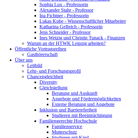
Sophia Lux - Professorin
Alexander Stahr - Professor
Ina Fichtner - Professorin
Lukas Kube - Wissenschaftlicher Mitarbeiter
Katharina Gelbrich - Professorin
Jens Schneider - Professor
Ines Wetzig und Christin Tunack - Finanzen
Warum an der HTWK Leipzig arbeiten?
Öffentliche Vortragsreihen
Gasthörerschaft
Über uns
Leitbild
Lehr- und Forschungsprofil
Chancengleichheit
Diversity
Gleichstellung
Beratung und Auskunft
Angebote und Fördermöglichkeiten
Externe Beratung und Angebote
Inklusion und Barrierefreiheit
Studieren mit Beeinträchtigung
Familiengerechte Hochschule
Familienservice
Mutterschutz
Studieren mit Kind