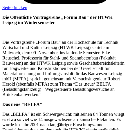
Seite drucken
Die Öffentliche Vortragsreihe „Forum Bau“ der HTWK
Leipzig im Wintersemester
Die Vortragsreihe „Forum Bau“ an der Hochschule für Technik,
Wirtschaft und Kultur Leipzig (HTWK Leipzig) startet am
Mittwoch, dem 09. November, ins laufende Semester. Elke
Reuschel, Professorin für Stahl- und Spannbetonbau (Fakultät
Bauwesen) an der HTWK Leipzig sowie Geschäftsbereichsleiterin
für Tragwerke und Konstruktionen bei der Gesellschaft für
Materialforschung und Prüfungsanstalt für das Bauwesen Leipzig
mbH (MFPA), spricht gemeinsam mit Versuchsingenieur Robert
Herold (ebenfalls MFPA) zum Thema “Das ‚neue‘ BELFA
(Belastungsfahrzeug) - Weggesteuerte Belastungsversuche an
Brückenbauwerken.“
Das neue "BELFA"
Das „BELFA“ ist ein Schwergewicht: mit seinen 84 Tonnen wiegt
es etwa so viel wie 14 ausgewachsene afrikanische Elefanten. Es
wurde im Jahr 2001 nach langjähriger Forschungs- und
Entwicklungsarbeit, an der auch die HTWKLeipzig maßgeblich