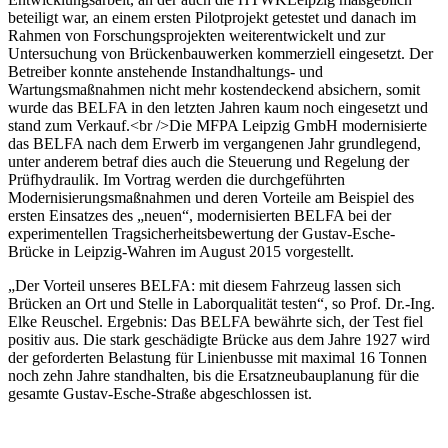
beteiligt war, an einem ersten Pilotprojekt getestet und danach im
Rahmen von Forschungsprojekten weiterentwickelt und zur
Untersuchung von Brückenbauwerken kommerziell eingesetzt. Der
Betreiber konnte anstehende Instandhaltungs- und
Wartungsmaßnahmen nicht mehr kostendeckend absichern, somit
wurde das BELFA in den letzten Jahren kaum noch eingesetzt und
stand zum Verkauf.<br />Die MFPA Leipzig GmbH modernisierte
das BELFA nach dem Erwerb im vergangenen Jahr grundlegend,
unter anderem betraf dies auch die Steuerung und Regelung der
Prüfhydraulik. Im Vortrag werden die durchgeführten
Modernisierungsmaßnahmen und deren Vorteile am Beispiel des
ersten Einsatzes des „neuen“, modernisierten BELFA bei der
experimentellen Tragsicherheitsbewertung der Gustav-Esche-
Brücke in Leipzig-Wahren im August 2015 vorgestellt.
„Der Vorteil unseres BELFA: mit diesem Fahrzeug lassen sich
Brücken an Ort und Stelle in Laborqualität testen“, so Prof. Dr.-Ing.
Elke Reuschel. Ergebnis: Das BELFA bewährte sich, der Test fiel
positiv aus. Die stark geschädigte Brücke aus dem Jahre 1927 wird
der geforderten Belastung für Linienbusse mit maximal 16 Tonnen
noch zehn Jahre standhalten, bis die Ersatzneubauplanung für die
gesamte Gustav-Esche-Straße abgeschlossen ist.