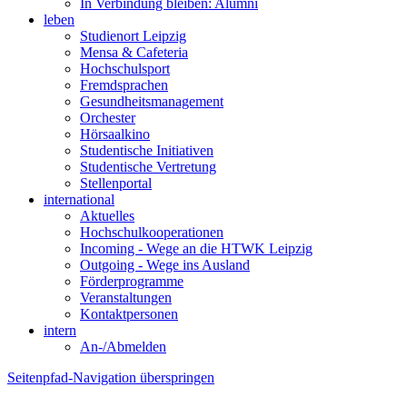
In Verbindung bleiben: Alumni
leben
Studienort Leipzig
Mensa & Cafeteria
Hochschulsport
Fremdsprachen
Gesundheitsmanagement
Orchester
Hörsaalkino
Studentische Initiativen
Studentische Vertretung
Stellenportal
international
Aktuelles
Hochschulkooperationen
Incoming - Wege an die HTWK Leipzig
Outgoing - Wege ins Ausland
Förderprogramme
Veranstaltungen
Kontaktpersonen
intern
An-/Abmelden
Seitenpfad-Navigation überspringen