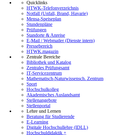
Quicklinks
HTWK-Telefonverzeichnis
Notfall (Unfall, Brand, Havarie)
Mensa-Speiseplan
Stundenpläne
Prüfungen
Standorte & Anreise
E-Mail / Webmailer (Dienste intern)
Pressebereich
HTWK.magazin
Zentrale Bereiche
Bibliothek und Katalog
Zentrales Prüfungsamt
IT-Servicezentrum
Mathematisch-Naturwissensch. Zentrum
Sport
Hochschulkolleg
Akademisches Auslandsamt
Stellenangebote
Stellenportal
Lehre und Lernen
Beratung für Studierende
E-Learning
Digitale Hochschullehre (IDLL)
Hochschuldidaktik +