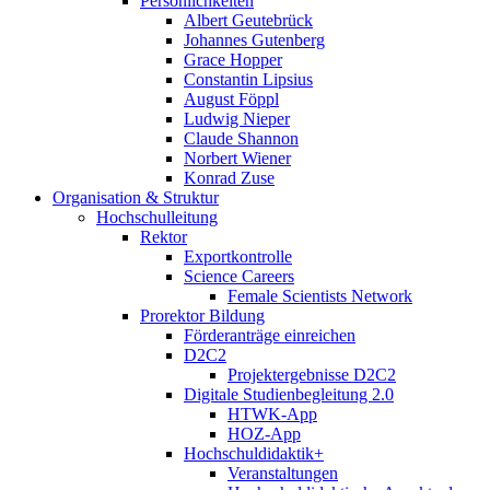
Persönlichkeiten
Albert Geutebrück
Johannes Gutenberg
Grace Hopper
Constantin Lipsius
August Föppl
Ludwig Nieper
Claude Shannon
Norbert Wiener
Konrad Zuse
Organisation & Struktur
Hochschulleitung
Rektor
Exportkontrolle
Science Careers
Female Scientists Network
Prorektor Bildung
Förderanträge einreichen
D2C2
Projektergebnisse D2C2
Digitale Studienbegleitung 2.0
HTWK-App
HOZ-App
Hochschuldidaktik+
Veranstaltungen