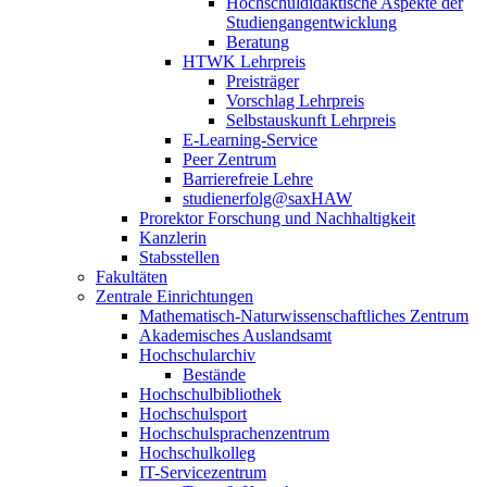
Hochschuldidaktische Aspekte der
Studiengangentwicklung
Beratung
HTWK Lehrpreis
Preisträger
Vorschlag Lehrpreis
Selbstauskunft Lehrpreis
E-Learning-Service
Peer Zentrum
Barrierefreie Lehre
studienerfolg@saxHAW
Prorektor Forschung und Nachhaltigkeit
Kanzlerin
Stabsstellen
Fakultäten
Zentrale Einrichtungen
Mathematisch-Naturwissenschaftliches Zentrum
Akademisches Auslandsamt
Hochschularchiv
Bestände
Hochschulbibliothek
Hochschulsport
Hochschulsprachenzentrum
Hochschulkolleg
IT-Servicezentrum