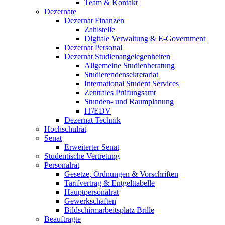
Team & Kontakt
Dezernate
Dezernat Finanzen
Zahlstelle
Digitale Verwaltung & E-Government
Dezernat Personal
Dezernat Studienangelegenheiten
Allgemeine Studienberatung
Studierendensekretariat
International Student Services
Zentrales Prüfungsamt
Stunden- und Raumplanung
IT/EDV
Dezernat Technik
Hochschulrat
Senat
Erweiterter Senat
Studentische Vertretung
Personalrat
Gesetze, Ordnungen & Vorschriften
Tarifvertrag & Entgelttabelle
Hauptpersonalrat
Gewerkschaften
Bildschirmarbeitsplatz Brille
Beauftragte