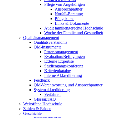
Pflege von Angehörigen
Ansprechpartner
Notfall-Beratung
Pflegekurse
Links & Dokumente
Audit familiengerechte Hochschule
Woche der Familie und Gesundheit
Qualitätsmanagement
Qualitätsverständnis
QM-Instrumente
Prozessmanagement
Evaluation/Befragungen
Externe Expertise
Studiengangskonferenz
Kriterienkatalog
Interne Akkreditierung
Feedback
QM-Verantwortung und Ansprechpartner
Systemakkreditierung
Verfahren
Glossar/FAQ
Weltoffene Hochschule
Zahlen & Fakten
Geschichte