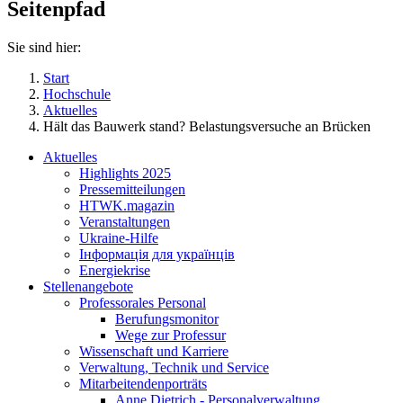
Seitenpfad
Sie sind hier:
Start
Hochschule
Aktuelles
Hält das Bauwerk stand? Belastungsversuche an Brücken
Aktuelles
Highlights 2025
Pressemitteilungen
HTWK.magazin
Veranstaltungen
Ukraine-Hilfe
Інформація для українців
Energiekrise
Stellenangebote
Professorales Personal
Berufungsmonitor
Wege zur Professur
Wissenschaft und Karriere
Verwaltung, Technik und Service
Mitarbeitendenporträts
Anne Dietrich - Personalverwaltung