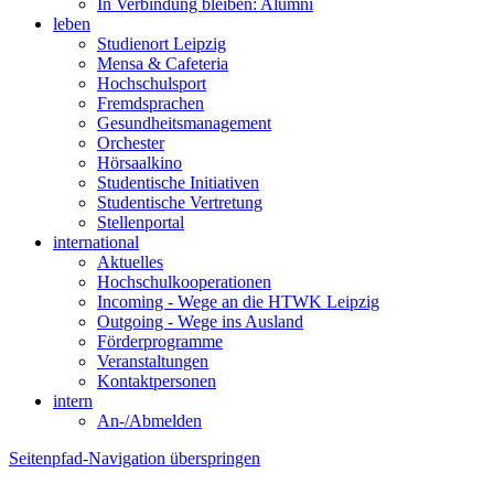
In Verbindung bleiben: Alumni
leben
Studienort Leipzig
Mensa & Cafeteria
Hochschulsport
Fremdsprachen
Gesundheitsmanagement
Orchester
Hörsaalkino
Studentische Initiativen
Studentische Vertretung
Stellenportal
international
Aktuelles
Hochschulkooperationen
Incoming - Wege an die HTWK Leipzig
Outgoing - Wege ins Ausland
Förderprogramme
Veranstaltungen
Kontaktpersonen
intern
An-/Abmelden
Seitenpfad-Navigation überspringen