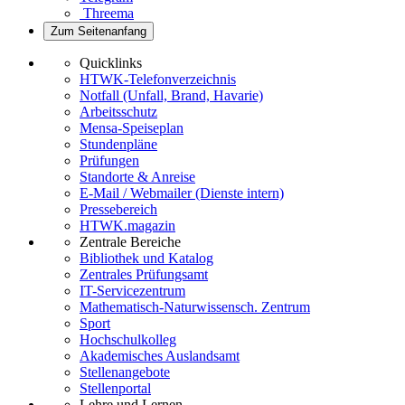
Threema
Zum Seitenanfang
Quicklinks
HTWK-Telefonverzeichnis
Notfall (Unfall, Brand, Havarie)
Arbeitsschutz
Mensa-Speiseplan
Stundenpläne
Prüfungen
Standorte & Anreise
E-Mail / Webmailer (Dienste intern)
Pressebereich
HTWK.magazin
Zentrale Bereiche
Bibliothek und Katalog
Zentrales Prüfungsamt
IT-Servicezentrum
Mathematisch-Naturwissensch. Zentrum
Sport
Hochschulkolleg
Akademisches Auslandsamt
Stellenangebote
Stellenportal
Lehre und Lernen