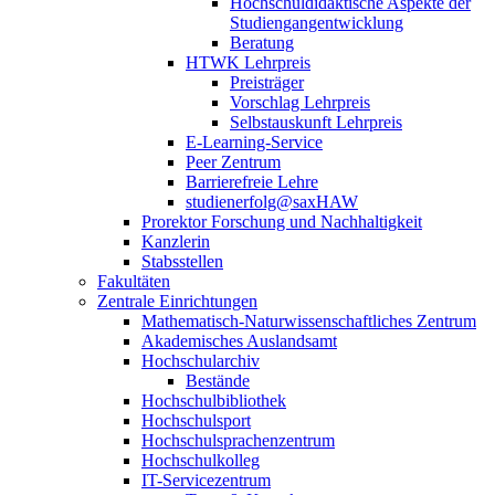
Hochschuldidaktische Aspekte der
Studiengangentwicklung
Beratung
HTWK Lehrpreis
Preisträger
Vorschlag Lehrpreis
Selbstauskunft Lehrpreis
E-Learning-Service
Peer Zentrum
Barrierefreie Lehre
studienerfolg@saxHAW
Prorektor Forschung und Nachhaltigkeit
Kanzlerin
Stabsstellen
Fakultäten
Zentrale Einrichtungen
Mathematisch-Naturwissenschaftliches Zentrum
Akademisches Auslandsamt
Hochschularchiv
Bestände
Hochschulbibliothek
Hochschulsport
Hochschulsprachenzentrum
Hochschulkolleg
IT-Servicezentrum