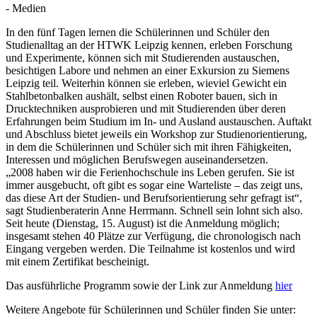
- Medien
In den fünf Tagen lernen die Schülerinnen und Schüler den
Studienalltag an der HTWK Leipzig kennen, erleben Forschung
und Experimente, können sich mit Studierenden austauschen,
besichtigen Labore und nehmen an einer Exkursion zu Siemens
Leipzig teil. Weiterhin können sie erleben, wieviel Gewicht ein
Stahlbetonbalken aushält, selbst einen Roboter bauen, sich in
Drucktechniken ausprobieren und mit Studierenden über deren
Erfahrungen beim Studium im In- und Ausland austauschen. Auftakt
und Abschluss bietet jeweils ein Workshop zur Studienorientierung,
in dem die Schülerinnen und Schüler sich mit ihren Fähigkeiten,
Interessen und möglichen Berufswegen auseinandersetzen.
„2008 haben wir die Ferienhochschule ins Leben gerufen. Sie ist
immer ausgebucht, oft gibt es sogar eine Warteliste – das zeigt uns,
das diese Art der Studien- und Berufsorientierung sehr gefragt ist“,
sagt Studienberaterin Anne Herrmann. Schnell sein lohnt sich also.
Seit heute (Dienstag, 15. August) ist die Anmeldung möglich;
insgesamt stehen 40 Plätze zur Verfügung, die chronologisch nach
Eingang vergeben werden. Die Teilnahme ist kostenlos und wird
mit einem Zertifikat bescheinigt.
Das ausführliche Programm sowie der Link zur Anmeldung
hier
Weitere Angebote für Schülerinnen und Schüler finden Sie unter: