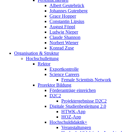
Persönlichkeiten
Albert Geutebrück
Johannes Gutenberg
Grace Hopper
Constantin Lipsius
August Föppl
Ludwig Nieper
Claude Shannon
Norbert Wiener
Konrad Zuse
Organisation & Struktur
Hochschulleitung
Rektor
Exportkontrolle
Science Careers
Female Scientists Network
Prorektor Bildung
Förderanträge einreichen
D2C2
Projektergebnisse D2C2
Digitale Studienbegleitung 2.0
HTWK-App
HOZ-App
Hochschuldidaktik+
Veranstaltungen