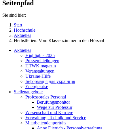
Seitenpfad
Sie sind hier:
Start
Hochschule
Aktuelles
Herbstferien: Vom Klassenzimmer in den Hörsaal
Aktuelles
Highlights 2025
Pressemitteilungen
HTWK.magazin
Veranstaltungen
Ukraine-Hilfe
Інформація для українців
Energiekrise
Stellenangebote
Professorales Personal
Berufungsmonitor
Wege zur Professur
Wissenschaft und Karriere
Verwaltung, Technik und Service
Mitarbeitendenporträts
Anne Dietrich - Personalverwaltung