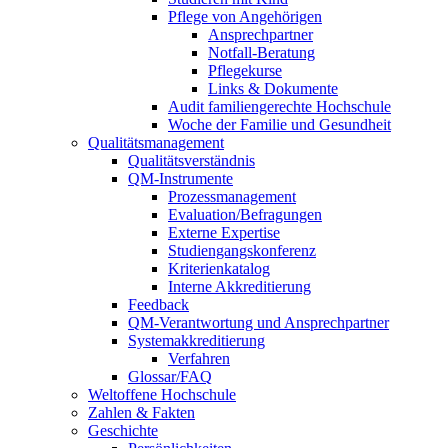
Pflege von Angehörigen
Ansprechpartner
Notfall-Beratung
Pflegekurse
Links & Dokumente
Audit familiengerechte Hochschule
Woche der Familie und Gesundheit
Qualitätsmanagement
Qualitätsverständnis
QM-Instrumente
Prozessmanagement
Evaluation/Befragungen
Externe Expertise
Studiengangskonferenz
Kriterienkatalog
Interne Akkreditierung
Feedback
QM-Verantwortung und Ansprechpartner
Systemakkreditierung
Verfahren
Glossar/FAQ
Weltoffene Hochschule
Zahlen & Fakten
Geschichte