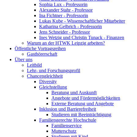
Sophia Lux - Professorin
Alexander Stahr - Professor
Ina Fichtner - Professorin
Lukas Kube - Wissenschaftlicher Mitarbeiter
Katharina Gelbrich - Professorin
Jens Schneider - Professor
Ines Wetzig und Christin Tunack - Finanzen
Warum an der HTWK Leipzig arbeiten?
Öffentliche Vortragsreihen
Gasthörerschaft
Über uns
Leitbild
Lehr- und Forschungsprofil
Chancengleichheit
Diversity
Gleichstellung
Beratung und Auskunft
Angebote und Fördermöglichkeiten
Externe Beratung und Angebote
Inklusion und Barrierefreiheit
Studieren mit Beeinträchtigung
Familiengerechte Hochschule
Familienservice
Mutterschutz
Studieren mit Kind