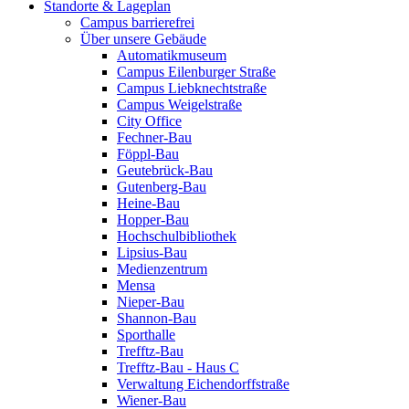
Standorte & Lageplan
Campus barrierefrei
Über unsere Gebäude
Automatikmuseum
Campus Eilenburger Straße
Campus Liebknechtstraße
Campus Weigelstraße
City Office
Fechner-Bau
Föppl-Bau
Geutebrück-Bau
Gutenberg-Bau
Heine-Bau
Hopper-Bau
Hochschulbibliothek
Lipsius-Bau
Medienzentrum
Mensa
Nieper-Bau
Shannon-Bau
Sporthalle
Trefftz-Bau
Trefftz-Bau - Haus C
Verwaltung Eichendorffstraße
Wiener-Bau