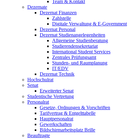
Team & Kontakt
Dezernate
Dezernat Finanzen
Zahlstelle
Digitale Verwaltung & E-Government
Dezernat Personal
Dezernat Studienangelegenheiten
Allgemeine Studienberatung
Studierendensekretariat
International Student Services
Zentrales Prüfungsamt
Stunden- und Raumplanung
IT/EDV
Dezernat Technik
Hochschulrat
Senat
Erweiterter Senat
Studentische Vertretung
Personalrat
Gesetze, Ordnungen & Vorschriften
Tarifvertrag & Entgelttabelle
Hauptpersonalrat
Gewerkschaften
Bildschirmarbeitsplatz Brille
Beauftragte