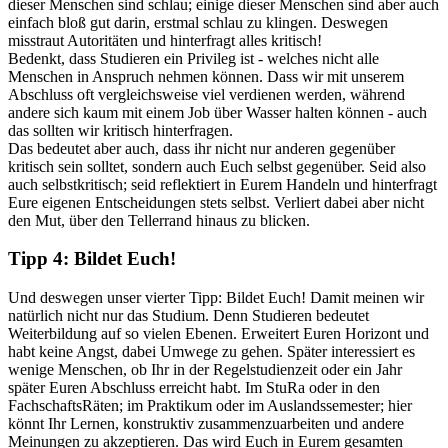
dieser Menschen sind schlau; einige dieser Menschen sind aber auch
einfach bloß gut darin, erstmal schlau zu klingen. Deswegen
misstraut Autoritäten und hinterfragt alles kritisch!
Bedenkt, dass Studieren ein Privileg ist - welches nicht alle
Menschen in Anspruch nehmen können. Dass wir mit unserem
Abschluss oft vergleichsweise viel verdienen werden, während
andere sich kaum mit einem Job über Wasser halten können - auch
das sollten wir kritisch hinterfragen.
Das bedeutet aber auch, dass ihr nicht nur anderen gegenüber
kritisch sein solltet, sondern auch Euch selbst gegenüber. Seid also
auch selbstkritisch; seid reflektiert in Eurem Handeln und hinterfragt
Eure eigenen Entscheidungen stets selbst. Verliert dabei aber nicht
den Mut, über den Tellerrand hinaus zu blicken.
Tipp 4: Bildet Euch!
Und deswegen unser vierter Tipp: Bildet Euch! Damit meinen wir
natürlich nicht nur das Studium. Denn Studieren bedeutet
Weiterbildung auf so vielen Ebenen. Erweitert Euren Horizont und
habt keine Angst, dabei Umwege zu gehen. Später interessiert es
wenige Menschen, ob Ihr in der Regelstudienzeit oder ein Jahr
später Euren Abschluss erreicht habt. Im StuRa oder in den
FachschaftsRäten; im Praktikum oder im Auslandssemester; hier
könnt Ihr Lernen, konstruktiv zusammenzuarbeiten und andere
Meinungen zu akzeptieren. Das wird Euch in Eurem gesamten