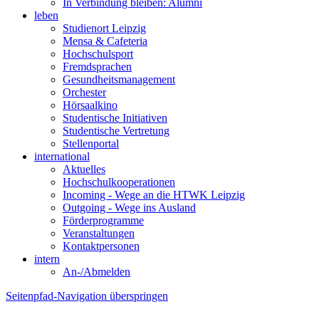
In Verbindung bleiben: Alumni
leben
Studienort Leipzig
Mensa & Cafeteria
Hochschulsport
Fremdsprachen
Gesundheitsmanagement
Orchester
Hörsaalkino
Studentische Initiativen
Studentische Vertretung
Stellenportal
international
Aktuelles
Hochschulkooperationen
Incoming - Wege an die HTWK Leipzig
Outgoing - Wege ins Ausland
Förderprogramme
Veranstaltungen
Kontaktpersonen
intern
An-/Abmelden
Seitenpfad-Navigation überspringen