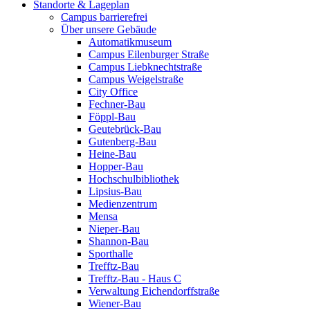
Standorte & Lageplan
Campus barrierefrei
Über unsere Gebäude
Automatikmuseum
Campus Eilenburger Straße
Campus Liebknechtstraße
Campus Weigelstraße
City Office
Fechner-Bau
Föppl-Bau
Geutebrück-Bau
Gutenberg-Bau
Heine-Bau
Hopper-Bau
Hochschulbibliothek
Lipsius-Bau
Medienzentrum
Mensa
Nieper-Bau
Shannon-Bau
Sporthalle
Trefftz-Bau
Trefftz-Bau - Haus C
Verwaltung Eichendorffstraße
Wiener-Bau