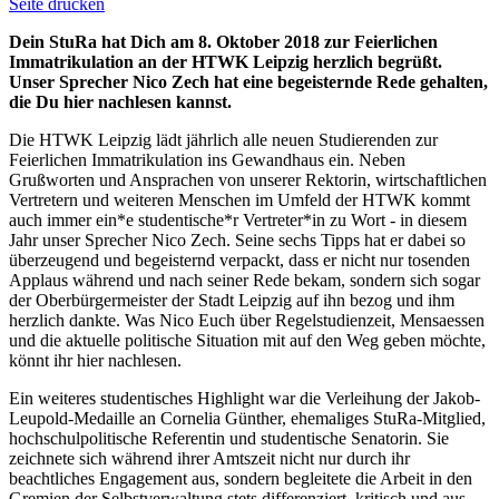
Seite drucken
Dein StuRa hat Dich am 8. Oktober 2018 zur Feierlichen
Immatrikulation an der HTWK Leipzig herzlich begrüßt.
Unser Sprecher Nico Zech hat eine begeisternde Rede gehalten,
die Du hier nachlesen kannst.
Die HTWK Leipzig lädt jährlich alle neuen Studierenden zur
Feierlichen Immatrikulation ins Gewandhaus ein. Neben
Grußworten und Ansprachen von unserer Rektorin, wirtschaftlichen
Vertretern und weiteren Menschen im Umfeld der HTWK kommt
auch immer ein*e studentische*r Vertreter*in zu Wort - in diesem
Jahr unser Sprecher Nico Zech. Seine sechs Tipps hat er dabei so
überzeugend und begeisternd verpackt, dass er nicht nur tosenden
Applaus während und nach seiner Rede bekam, sondern sich sogar
der Oberbürgermeister der Stadt Leipzig auf ihn bezog und ihm
herzlich dankte. Was Nico Euch über Regelstudienzeit, Mensaessen
und die aktuelle politische Situation mit auf den Weg geben möchte,
könnt ihr hier nachlesen.
Ein weiteres studentisches Highlight war die Verleihung der Jakob-
Leupold-Medaille an Cornelia Günther, ehemaliges StuRa-Mitglied,
hochschulpolitische Referentin und studentische Senatorin. Sie
zeichnete sich während ihrer Amtszeit nicht nur durch ihr
beachtliches Engagement aus, sondern begleitete die Arbeit in den
Gremien der Selbstverwaltung stets differenziert, kritisch und aus