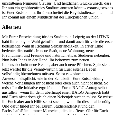
umstrittenen Numerus Clausus. Und herzlichen Glückwunsch, dass
Ihr nun ein gebührenfreies Studium antreten könnt - vorausgesetzt es
ist Euer Erststudium, Ihr überschreitet die Regelstudienzeit nicht und
Ihr kommt aus einem Mitgliedstaat der Europäischen Union.
Alles neu
Mit Eurer Entscheidung für das Studium in Leipzig an der HTWK
habt Ihr eine gute Wahl getroffen - und damit auch für viele die erste
bedeutende Wahl in Richtung Selbstständigkeit. In erster Linie
bedeutet dies natürlich: neue Stadt, neue Wohnung, neue
Freundinnen und Freunde und natürlich etwas Studieren nebenbei.
Nun habt Ihr es in der Hand: Ihr bekommt zum neuen
Lebensabschnitt neue Rechte, aber auch neue Pflichten. Spätestens
jetzt werdet Ihr die Verantwortung für Euer eigenes Leben
vollständig übernehmen müssen. So ist es - ohne eine
Anwesenheitspflicht, wie in der Schulzeit - Eure Entscheidung,
welche Vorlesungen Ihr besucht oder eben auch nicht besucht. So
müsst Ihr die Initiative ergreifen und Euren BAföG-Antrag selbst
ausfüllen - wenn Ihr denn überhaupt einen BAföG-Anspruch habt
und Euch nicht doch gleich einen Nebenjob suchen müsst. So müsst
Ihr Euch aber auch Hilfe selbst suchen, wenn Ihr diese mal benötigt.
Und dafür findet Ihr bei Eurem StudierendenRat und den
FachschaftsRäten immer Menschen, die ein offenes Ohr für Euch