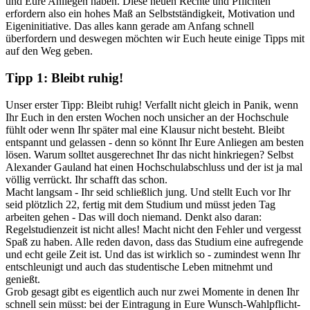
und Eure Anliegen haben. Diese neuen Rechte und Pflichten
erfordern also ein hohes Maß an Selbstständigkeit, Motivation und
Eigeninitiative. Das alles kann gerade am Anfang schnell
überfordern und deswegen möchten wir Euch heute einige Tipps mit
auf den Weg geben.
Tipp 1: Bleibt ruhig!
Unser erster Tipp: Bleibt ruhig! Verfallt nicht gleich in Panik, wenn
Ihr Euch in den ersten Wochen noch unsicher an der Hochschule
fühlt oder wenn Ihr später mal eine Klausur nicht besteht. Bleibt
entspannt und gelassen - denn so könnt Ihr Eure Anliegen am besten
lösen. Warum solltet ausgerechnet Ihr das nicht hinkriegen? Selbst
Alexander Gauland hat einen Hochschulabschluss und der ist ja mal
völlig verrückt. Ihr schafft das schon.
Macht langsam - Ihr seid schließlich jung. Und stellt Euch vor Ihr
seid plötzlich 22, fertig mit dem Studium und müsst jeden Tag
arbeiten gehen - Das will doch niemand. Denkt also daran:
Regelstudienzeit ist nicht alles! Macht nicht den Fehler und vergesst
Spaß zu haben. Alle reden davon, dass das Studium eine aufregende
und echt geile Zeit ist. Und das ist wirklich so - zumindest wenn Ihr
entschleunigt und auch das studentische Leben mitnehmt und
genießt.
Grob gesagt gibt es eigentlich auch nur zwei Momente in denen Ihr
schnell sein müsst: bei der Eintragung in Eure Wunsch-Wahlpflicht-