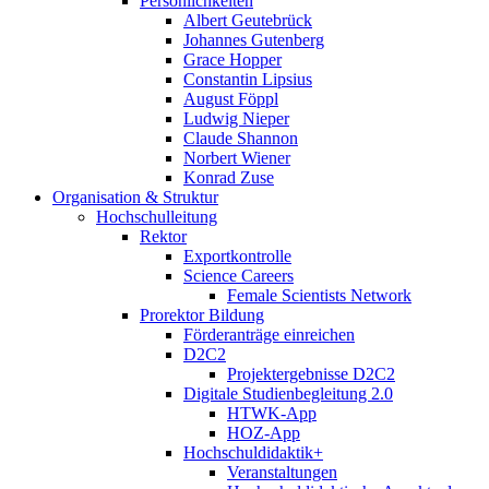
Persönlichkeiten
Albert Geutebrück
Johannes Gutenberg
Grace Hopper
Constantin Lipsius
August Föppl
Ludwig Nieper
Claude Shannon
Norbert Wiener
Konrad Zuse
Organisation & Struktur
Hochschulleitung
Rektor
Exportkontrolle
Science Careers
Female Scientists Network
Prorektor Bildung
Förderanträge einreichen
D2C2
Projektergebnisse D2C2
Digitale Studienbegleitung 2.0
HTWK-App
HOZ-App
Hochschuldidaktik+
Veranstaltungen