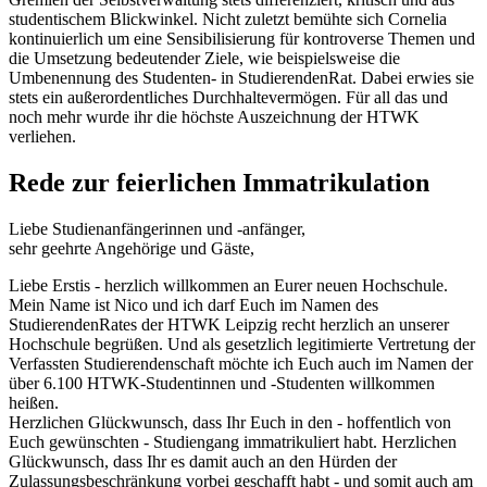
studentischem Blickwinkel. Nicht zuletzt bemühte sich Cornelia
kontinuierlich um eine Sensibilisierung für kontroverse Themen und
die Umsetzung bedeutender Ziele, wie beispielsweise die
Umbenennung des Studenten- in StudierendenRat. Dabei erwies sie
stets ein außerordentliches Durchhaltevermögen. Für all das und
noch mehr wurde ihr die höchste Auszeichnung der HTWK
verliehen.
Rede zur feierlichen Immatrikulation
Liebe Studienanfängerinnen und -anfänger,
sehr geehrte Angehörige und Gäste,
Liebe Erstis - herzlich willkommen an Eurer neuen Hochschule.
Mein Name ist Nico und ich darf Euch im Namen des
StudierendenRates der HTWK Leipzig recht herzlich an unserer
Hochschule begrüßen. Und als gesetzlich legitimierte Vertretung der
Verfassten Studierendenschaft möchte ich Euch auch im Namen der
über 6.100 HTWK-Studentinnen und -Studenten willkommen
heißen.
Herzlichen Glückwunsch, dass Ihr Euch in den - hoffentlich von
Euch gewünschten - Studiengang immatrikuliert habt. Herzlichen
Glückwunsch, dass Ihr es damit auch an den Hürden der
Zulassungsbeschränkung vorbei geschafft habt - und somit auch am