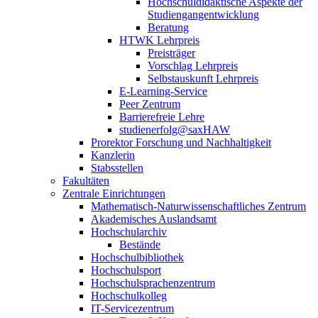
Hochschuldidaktische Aspekte der
Studiengangentwicklung
Beratung
HTWK Lehrpreis
Preisträger
Vorschlag Lehrpreis
Selbstauskunft Lehrpreis
E-Learning-Service
Peer Zentrum
Barrierefreie Lehre
studienerfolg@saxHAW
Prorektor Forschung und Nachhaltigkeit
Kanzlerin
Stabsstellen
Fakultäten
Zentrale Einrichtungen
Mathematisch-Naturwissenschaftliches Zentrum
Akademisches Auslandsamt
Hochschularchiv
Bestände
Hochschulbibliothek
Hochschulsport
Hochschulsprachenzentrum
Hochschulkolleg
IT-Servicezentrum