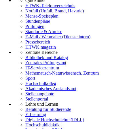
Quicklinks
HTWK-Telefonverzeichnis
Notfall (Unfall, Brand, Havarie)
Mensa-Speiseplan
Stundenpläne
Prüfungen
Standorte & Anreise
E-Mail / Webmailer (Dienste intern)
Pressebereich
HTWK.magazin
Zentrale Bereiche
Bibliothek und Katalog
Zentrales Prüfungsamt
IT-Servicezentrum
Mathematisch-Naturwissensch. Zentrum
Sport
Hochschulkolleg
Akademisches Auslandsamt
Stellenangebote
Stellenportal
Lehre und Lernen
Beratung für Studierende
E-Learning
Digitale Hochschullehre (IDLL)
Hochschuldidaktik +