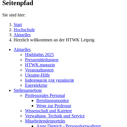
Seitenpfad
Sie sind hier:
Start
Hochschule
Aktuelles
Herzlich willkommen an der HTWK Leipzig
Aktuelles
Highlights 2025
Pressemitteilungen
HTWK.magazin
Veranstaltungen
Ukraine-Hilfe
Інформація для українців
Energiekrise
Stellenangebote
Professorales Personal
Berufungsmonitor
Wege zur Professur
Wissenschaft und Karriere
Verwaltung, Technik und Service
Mitarbeitendenporträts
Anne Dietrich - Personalverwaltung