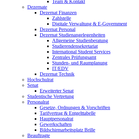
Team & Kontakt
Dezernate
Dezernat Finanzen
Zahlstelle
Digitale Verwaltung & E-Government
Dezernat Personal
Dezernat Studienangelegenheiten
Allgemeine Studienberatung
Studierendensekretariat
International Student Services
Zentrales Prüfungsamt
Stunden- und Raumplanung
IT/EDV
Dezernat Technik
Hochschulrat
Senat
Erweiterter Senat
Studentische Vertretung
Personalrat
Gesetze, Ordnungen & Vorschriften
Tarifvertrag & Entgelttabelle
Hauptpersonalrat
Gewerkschaften
Bildschirmarbeitsplatz Brille
Beauftragte