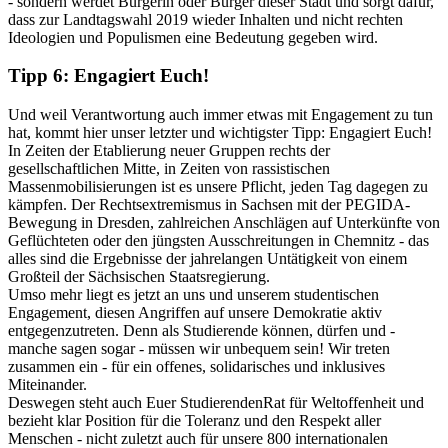
- sondern werdet Bürgerin oder Bürger dieser Stadt und sorgt dafür,
dass zur Landtagswahl 2019 wieder Inhalten und nicht rechten
Ideologien und Populismen eine Bedeutung gegeben wird.
Tipp 6: Engagiert Euch!
Und weil Verantwortung auch immer etwas mit Engagement zu tun
hat, kommt hier unser letzter und wichtigster Tipp: Engagiert Euch!
In Zeiten der Etablierung neuer Gruppen rechts der
gesellschaftlichen Mitte, in Zeiten von rassistischen
Massenmobilisierungen ist es unsere Pflicht, jeden Tag dagegen zu
kämpfen. Der Rechtsextremismus in Sachsen mit der PEGIDA-
Bewegung in Dresden, zahlreichen Anschlägen auf Unterkünfte von
Geflüchteten oder den jüngsten Ausschreitungen in Chemnitz - das
alles sind die Ergebnisse der jahrelangen Untätigkeit von einem
Großteil der Sächsischen Staatsregierung.
Umso mehr liegt es jetzt an uns und unserem studentischen
Engagement, diesen Angriffen auf unsere Demokratie aktiv
entgegenzutreten. Denn als Studierende können, dürfen und -
manche sagen sogar - müssen wir unbequem sein! Wir treten
zusammen ein - für ein offenes, solidarisches und inklusives
Miteinander.
Deswegen steht auch Euer StudierendenRat für Weltoffenheit und
bezieht klar Position für die Toleranz und den Respekt aller
Menschen - nicht zuletzt auch für unsere 800 internationalen