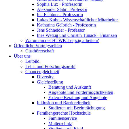
Sophia Lux - Professorin
Alexander Stahr - Professor
Ina Fichtner - Professorin
Lukas Kube - Wissenschaftlicher Mitarbeiter
Katharina Gelbrich - Professorin
Jens Schneider - Professor
Ines Wetzig und Christin Tunack - Finanzen
Warum an der HTWK Leipzig arbeiten?
Öffentliche Vortragsreihen
Gasthörerschaft
Über uns
Leitbild
Lehr- und Forschungsprofil
Chancengleichheit
Diversity
Gleichstellung
Beratung und Auskunft
Angebote und Fördermöglichkeiten
Externe Beratung und Angebote
Inklusion und Barrierefreiheit
Studieren mit Beeinträchtigung
Familiengerechte Hochschule
Familienservice
Mutterschutz
Studieren mit Kind