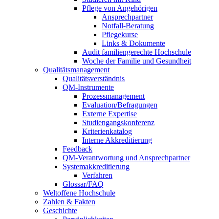
Pflege von Angehörigen
Ansprechpartner
Notfall-Beratung
Pflegekurse
Links & Dokumente
Audit familiengerechte Hochschule
Woche der Familie und Gesundheit
Qualitätsmanagement
Qualitätsverständnis
QM-Instrumente
Prozessmanagement
Evaluation/Befragungen
Externe Expertise
Studiengangskonferenz
Kriterienkatalog
Interne Akkreditierung
Feedback
QM-Verantwortung und Ansprechpartner
Systemakkreditierung
Verfahren
Glossar/FAQ
Weltoffene Hochschule
Zahlen & Fakten
Geschichte