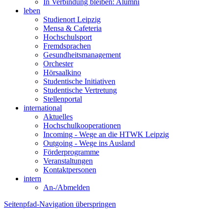
In Verbindung bleiben: Alumni
leben
Studienort Leipzig
Mensa & Cafeteria
Hochschulsport
Fremdsprachen
Gesundheitsmanagement
Orchester
Hörsaalkino
Studentische Initiativen
Studentische Vertretung
Stellenportal
international
Aktuelles
Hochschulkooperationen
Incoming - Wege an die HTWK Leipzig
Outgoing - Wege ins Ausland
Förderprogramme
Veranstaltungen
Kontaktpersonen
intern
An-/Abmelden
Seitenpfad-Navigation überspringen