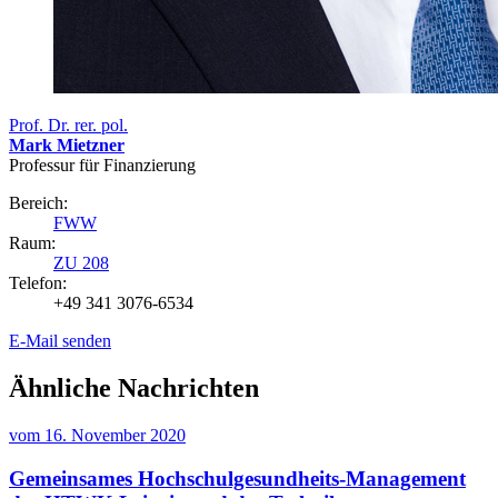
Prof. Dr. rer. pol.
Mark Mietzner
Professur für Finanzierung
Bereich:
FWW
Raum:
ZU 208
Telefon:
+49 341 3076-6534
E-Mail senden
Ähnliche Nachrichten
vom
16. November 2020
Gemeinsames Hochschulgesundheits-Management