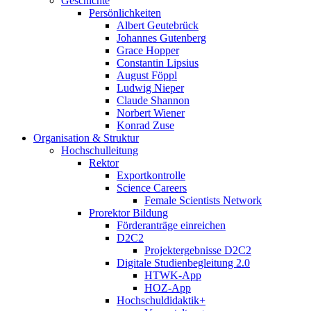
Geschichte
Persönlichkeiten
Albert Geutebrück
Johannes Gutenberg
Grace Hopper
Constantin Lipsius
August Föppl
Ludwig Nieper
Claude Shannon
Norbert Wiener
Konrad Zuse
Organisation & Struktur
Hochschulleitung
Rektor
Exportkontrolle
Science Careers
Female Scientists Network
Prorektor Bildung
Förderanträge einreichen
D2C2
Projektergebnisse D2C2
Digitale Studienbegleitung 2.0
HTWK-App
HOZ-App
Hochschuldidaktik+