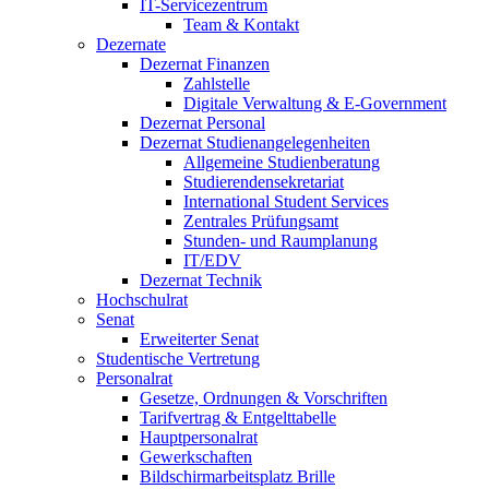
IT-Servicezentrum
Team & Kontakt
Dezernate
Dezernat Finanzen
Zahlstelle
Digitale Verwaltung & E-Government
Dezernat Personal
Dezernat Studienangelegenheiten
Allgemeine Studienberatung
Studierendensekretariat
International Student Services
Zentrales Prüfungsamt
Stunden- und Raumplanung
IT/EDV
Dezernat Technik
Hochschulrat
Senat
Erweiterter Senat
Studentische Vertretung
Personalrat
Gesetze, Ordnungen & Vorschriften
Tarifvertrag & Entgelttabelle
Hauptpersonalrat
Gewerkschaften
Bildschirmarbeitsplatz Brille