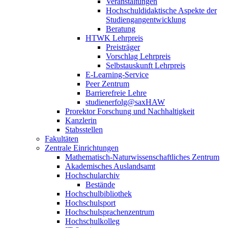
Veranstaltungen
Hochschuldidaktische Aspekte der
Studiengangentwicklung
Beratung
HTWK Lehrpreis
Preisträger
Vorschlag Lehrpreis
Selbstauskunft Lehrpreis
E-Learning-Service
Peer Zentrum
Barrierefreie Lehre
studienerfolg@saxHAW
Prorektor Forschung und Nachhaltigkeit
Kanzlerin
Stabsstellen
Fakultäten
Zentrale Einrichtungen
Mathematisch-Naturwissenschaftliches Zentrum
Akademisches Auslandsamt
Hochschularchiv
Bestände
Hochschulbibliothek
Hochschulsport
Hochschulsprachenzentrum
Hochschulkolleg