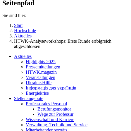
Seitenpfad
Sie sind hier:
Start
Hochschule
Aktuelles
HTWK-Analyseworkshops: Erste Runde erfolgreich
abgeschlossen
Aktuelles
Highlights 2025
Pressemitteilungen
HTWK.magazin
Veranstaltungen
Ukraine-Hilfe
Інформація для українців
Energiekrise
Stellenangebote
Professorales Personal
Berufungsmonitor
Wege zur Professur
Wissenschaft und Karriere
Verwaltung, Technik und Service
Mitarbeitendenporträts