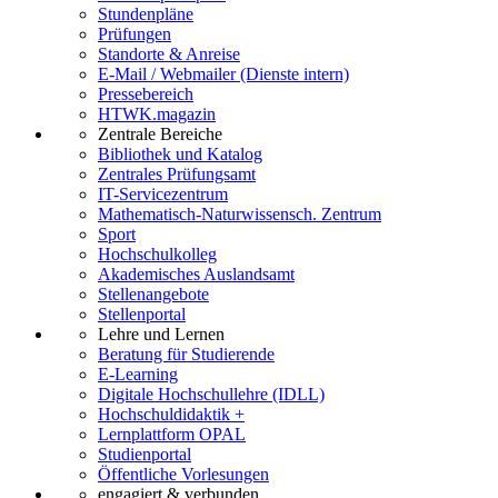
Stundenpläne
Prüfungen
Standorte & Anreise
E-Mail / Webmailer (Dienste intern)
Pressebereich
HTWK.magazin
Zentrale Bereiche
Bibliothek und Katalog
Zentrales Prüfungsamt
IT-Servicezentrum
Mathematisch-Naturwissensch. Zentrum
Sport
Hochschulkolleg
Akademisches Auslandsamt
Stellenangebote
Stellenportal
Lehre und Lernen
Beratung für Studierende
E-Learning
Digitale Hochschullehre (IDLL)
Hochschuldidaktik +
Lernplattform OPAL
Studienportal
Öffentliche Vorlesungen
engagiert & verbunden