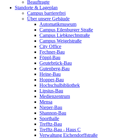
Beauftragte
Standorte & Lageplan
Campus barrierefrei
Über unsere Gebäude
Automatikmuseum
Campus Eilenburger Straße
Campus Liebknechtstraße
Campus Weigelstraße
City Office
Fechner-Bau
Föppl-Bau
Geutebrück-Bau
Gutenberg-Bau
Heine-Bau
Hopper-Bau
Hochschulbibliothek
Lipsius-Bau
Medienzentrum
Mensa
Nieper-Bau
Shannon-Bau
Sporthalle
Trefftz-Bau
Trefftz-Bau - Haus C
Verwaltung Eichendorffstraße