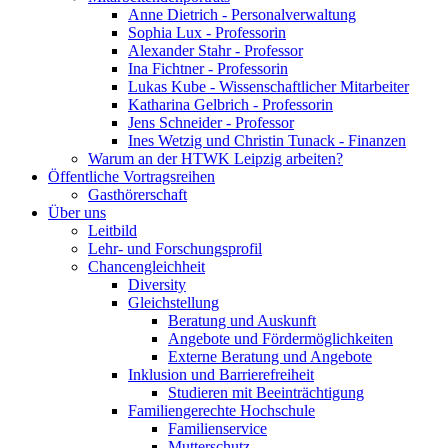
Anne Dietrich - Personalverwaltung
Sophia Lux - Professorin
Alexander Stahr - Professor
Ina Fichtner - Professorin
Lukas Kube - Wissenschaftlicher Mitarbeiter
Katharina Gelbrich - Professorin
Jens Schneider - Professor
Ines Wetzig und Christin Tunack - Finanzen
Warum an der HTWK Leipzig arbeiten?
Öffentliche Vortragsreihen
Gasthörerschaft
Über uns
Leitbild
Lehr- und Forschungsprofil
Chancengleichheit
Diversity
Gleichstellung
Beratung und Auskunft
Angebote und Fördermöglichkeiten
Externe Beratung und Angebote
Inklusion und Barrierefreiheit
Studieren mit Beeinträchtigung
Familiengerechte Hochschule
Familienservice
Mutterschutz