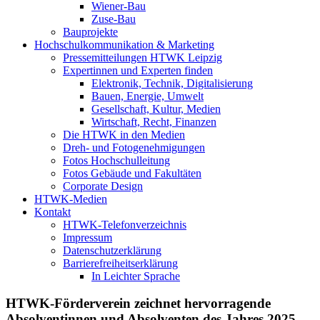
Wiener-Bau
Zuse-Bau
Bauprojekte
Hochschulkommunikation & Marketing
Pressemitteilungen HTWK Leipzig
Expertinnen und Experten finden
Elektronik, Technik, Digitalisierung
Bauen, Energie, Umwelt
Gesellschaft, Kultur, Medien
Wirtschaft, Recht, Finanzen
Die HTWK in den Medien
Dreh- und Fotogenehmigungen
Fotos Hochschulleitung
Fotos Gebäude und Fakultäten
Corporate Design
HTWK-Medien
Kontakt
HTWK-Telefonverzeichnis
Impressum
Datenschutzerklärung
Barrierefreiheitserklärung
In Leichter Sprache
HTWK-Förderverein zeichnet hervorragende
Absolventinnen und Absolventen des Jahres 2025