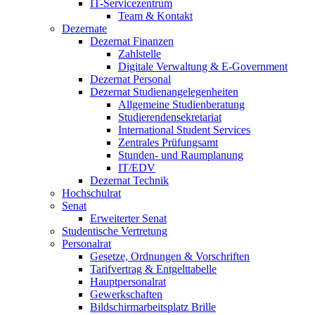
IT-Servicezentrum
Team & Kontakt
Dezernate
Dezernat Finanzen
Zahlstelle
Digitale Verwaltung & E-Government
Dezernat Personal
Dezernat Studienangelegenheiten
Allgemeine Studienberatung
Studierendensekretariat
International Student Services
Zentrales Prüfungsamt
Stunden- und Raumplanung
IT/EDV
Dezernat Technik
Hochschulrat
Senat
Erweiterter Senat
Studentische Vertretung
Personalrat
Gesetze, Ordnungen & Vorschriften
Tarifvertrag & Entgelttabelle
Hauptpersonalrat
Gewerkschaften
Bildschirmarbeitsplatz Brille