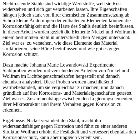
Nichtrostende Stähle sind wichtige Werkstoffe, weil sie Rost
widerstehen und sich gut verarbeiten lassen. Ihre Eigenschaften
hängen jedoch stark von ihrer chemischen Zusammensetzung ab.
Schon kleine Änderungen der enthaltenen Elementen können die
Korrosionsfähigkeit und die Härte des Stahls deutlich beeinflussen.
In dieser Arbeit wurden gezielt die Elemente Nickel und Wolfram in
einem bestimmten Stahl in unterschiedlichen Mengen untersucht.
Ziel war es, zu verstehen, wie diese Elemente das Material
strukturieren, seine Härte beeinflussen und wie gut es gegen
Korrosion schützt.
Dazu machte
Johanna Marie Lewandowski
Experimente:
Stahlproben wurden mit verschiedenen Anteilen von Nickel und
Wolfram im Lichtbogenschmelzofen hergestellt und danach
chemisch analysiert. Diese Proben wurden anschließend
wärmebehandelt, um sie vergleichbar zu machen, und danach
gründlich auf ihre Korrosions- und Materialeigenschaften getestet.
Ziel war es, Zusammenhänge zwischen den Legierungselementen,
ihrer Mikrostruktur und ihrem Verhalten gegen Korrosion zu
erkennen.
Ergebnisse: Nickel verändert den Stahl, macht ihn
widerstandsfähiger gegen Korrosion und führt zu einer anderen
Struktur. Wolfram erhöht die Festigkeit und verbessert ebenfalls den
Korrosionsschutz, kann aber ungleich verteilt sein.