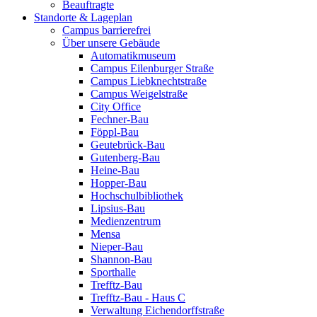
Beauftragte
Standorte & Lageplan
Campus barrierefrei
Über unsere Gebäude
Automatikmuseum
Campus Eilenburger Straße
Campus Liebknechtstraße
Campus Weigelstraße
City Office
Fechner-Bau
Föppl-Bau
Geutebrück-Bau
Gutenberg-Bau
Heine-Bau
Hopper-Bau
Hochschulbibliothek
Lipsius-Bau
Medienzentrum
Mensa
Nieper-Bau
Shannon-Bau
Sporthalle
Trefftz-Bau
Trefftz-Bau - Haus C
Verwaltung Eichendorffstraße