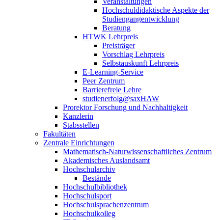
Veranstaltungen
Hochschuldidaktische Aspekte der
Studiengangentwicklung
Beratung
HTWK Lehrpreis
Preisträger
Vorschlag Lehrpreis
Selbstauskunft Lehrpreis
E-Learning-Service
Peer Zentrum
Barrierefreie Lehre
studienerfolg@saxHAW
Prorektor Forschung und Nachhaltigkeit
Kanzlerin
Stabsstellen
Fakultäten
Zentrale Einrichtungen
Mathematisch-Naturwissenschaftliches Zentrum
Akademisches Auslandsamt
Hochschularchiv
Bestände
Hochschulbibliothek
Hochschulsport
Hochschulsprachenzentrum
Hochschulkolleg