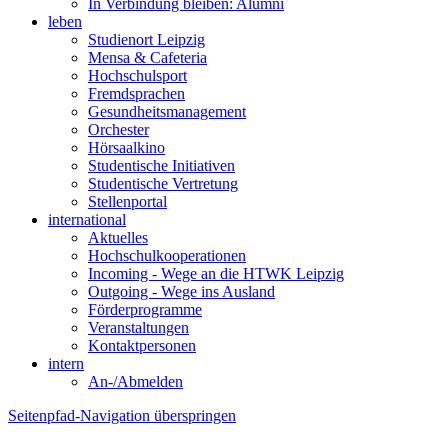
In Verbindung bleiben: Alumni
leben
Studienort Leipzig
Mensa & Cafeteria
Hochschulsport
Fremdsprachen
Gesundheitsmanagement
Orchester
Hörsaalkino
Studentische Initiativen
Studentische Vertretung
Stellenportal
international
Aktuelles
Hochschulkooperationen
Incoming - Wege an die HTWK Leipzig
Outgoing - Wege ins Ausland
Förderprogramme
Veranstaltungen
Kontaktpersonen
intern
An-/Abmelden
Seitenpfad-Navigation überspringen