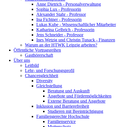
Anne Dietrich - Personalverwaltung
Sophia Lux - Professorin
Alexander Stahr - Professor
Ina Fichtner - Professorin
Lukas Kube - Wissenschaftlicher Mitarbeiter
Katharina Gelbrich - Professorin
Jens Schneider - Professor
Ines Wetzig und Christin Tunack - Finanzen
Warum an der HTWK Leipzig arbeiten?
Öffentliche Vortragsreihen
Gasthörerschaft
Über uns
Leitbild
Lehr- und Forschungsprofil
Chancengleichheit
Diversity
Gleichstellung
Beratung und Auskunft
Angebote und Fördermöglichkeiten
Externe Beratung und Angebote
Inklusion und Barrierefreiheit
Studieren mit Beeinträchtigung
Familiengerechte Hochschule
Familienservice
Mutterschutz