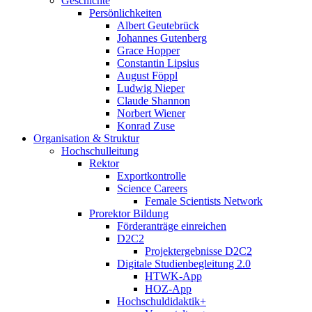
Geschichte
Persönlichkeiten
Albert Geutebrück
Johannes Gutenberg
Grace Hopper
Constantin Lipsius
August Föppl
Ludwig Nieper
Claude Shannon
Norbert Wiener
Konrad Zuse
Organisation & Struktur
Hochschulleitung
Rektor
Exportkontrolle
Science Careers
Female Scientists Network
Prorektor Bildung
Förderanträge einreichen
D2C2
Projektergebnisse D2C2
Digitale Studienbegleitung 2.0
HTWK-App
HOZ-App
Hochschuldidaktik+