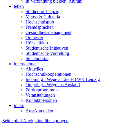
In Verbindung bleiben: Alumni
leben
Studienort Leipzig
Mensa & Cafeteria
Hochschulsport
Fremdsprachen
Gesundheitsmanagement
Orchester
Hörsaalkino
Studentische Initiativen
Studentische Vertretung
Stellenportal
international
Aktuelles
Hochschulkooperationen
Incoming - Wege an die HTWK Leipzig
Outgoing - Wege ins Ausland
Förderprogramme
Veranstaltungen
Kontaktpersonen
intern
An-/Abmelden
Seitenpfad-Navigation überspringen