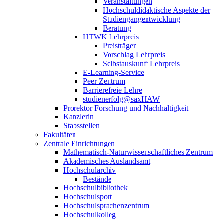
Veranstaltungen
Hochschuldidaktische Aspekte der
Studiengangentwicklung
Beratung
HTWK Lehrpreis
Preisträger
Vorschlag Lehrpreis
Selbstauskunft Lehrpreis
E-Learning-Service
Peer Zentrum
Barrierefreie Lehre
studienerfolg@saxHAW
Prorektor Forschung und Nachhaltigkeit
Kanzlerin
Stabsstellen
Fakultäten
Zentrale Einrichtungen
Mathematisch-Naturwissenschaftliches Zentrum
Akademisches Auslandsamt
Hochschularchiv
Bestände
Hochschulbibliothek
Hochschulsport
Hochschulsprachenzentrum
Hochschulkolleg