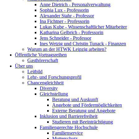
Anne Dietrich - Personalverwaltung
Sophia Lux - Professorin
Alexander Stahr - Professor
Ina Fichtner - Professorin
Lukas Kube - Wissenschaftlicher Mitarbeiter
Katharina Gelbrich - Professorin
Jens Schneider - Professor
Ines Wetzig und Christin Tunack - Finanzen
Warum an der HTWK Leipzig arbeiten?
Öffentliche Vortragsreihen
Gasthörerschaft
Über uns
Leitbild
Lehr- und Forschungsprofil
Chancengleichheit
Diversity
Gleichstellung
Beratung und Auskunft
Angebote und Fördermöglichkeiten
Externe Beratung und Angebote
Inklusion und Barrierefreiheit
Studieren mit Beeinträchtigung
Familiengerechte Hochschule
Familienservice
Mutterschutz