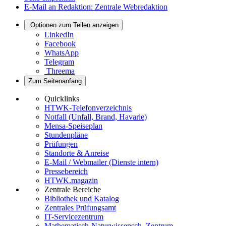
E-Mail an Redaktion: Zentrale Webredaktion
Optionen zum Teilen anzeigen
LinkedIn
Facebook
WhatsApp
Telegram
Threema
Zum Seitenanfang
Quicklinks
HTWK-Telefonverzeichnis
Notfall (Unfall, Brand, Havarie)
Mensa-Speiseplan
Stundenpläne
Prüfungen
Standorte & Anreise
E-Mail / Webmailer (Dienste intern)
Pressebereich
HTWK.magazin
Zentrale Bereiche
Bibliothek und Katalog
Zentrales Prüfungsamt
IT-Servicezentrum
Mathematisch-Naturwissensch. Zentrum