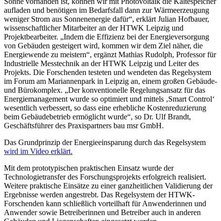
Sonne vorhanden ist, können wir mit Photovoltaik die Kältespeicher
aufladen und benötigen im Bedarfsfall dann zur Wärmeerzeugung
weniger Strom aus Sonnenenergie dafür“, erklärt Julian Hofbauer,
wissenschaftlicher Mitarbeiter an der HTWK Leipzig und
Projektbearbeiter. „Indem die Effizienz bei der Energieversorgung
von Gebäuden gesteigert wird, kommen wir dem Ziel näher, die
Energiewende zu meistern“, ergänzt Mathias Rudolph, Professor für
Industrielle Messtechnik an der HTWK Leipzig und Leiter des
Projekts. Die Forschenden testeten und wendeten das Regelsystem
im Forum am Mariannenpark in Leipzig an, einem großen Gebäude-
und Bürokomplex. „Der konventionelle Regelungsansatz für das
Energiemanagement wurde so optimiert und mittels ‚Smart Control‘
wesentlich verbessert, so dass eine erhebliche Kostenreduzierung
beim Gebäudebetrieb ermöglicht wurde“, so Dr. Ulf Brandt,
Geschäftsführer des Praxispartners bau msr GmbH.
Das Grundprinzip der Energieeinsparung durch das Regelsystem
wird im Video erklärt.
Mit dem prototypischen praktischen Einsatz wurde der
Technologietransfer des Forschungsprojekts erfolgreich realisiert.
Weitere praktische Einsätze zu einer ganzheitlichen Validierung der
Ergebnisse werden angestrebt. Das Regelsystem der HTWK-
Forschenden kann schließlich vorteilhaft für Anwenderinnen und
Anwender sowie Betreiberinnen und Betreiber auch in anderen