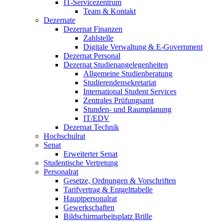
IT-Servicezentrum
Team & Kontakt
Dezernate
Dezernat Finanzen
Zahlstelle
Digitale Verwaltung & E-Government
Dezernat Personal
Dezernat Studienangelegenheiten
Allgemeine Studienberatung
Studierendensekretariat
International Student Services
Zentrales Prüfungsamt
Stunden- und Raumplanung
IT/EDV
Dezernat Technik
Hochschulrat
Senat
Erweiterter Senat
Studentische Vertretung
Personalrat
Gesetze, Ordnungen & Vorschriften
Tarifvertrag & Entgelttabelle
Hauptpersonalrat
Gewerkschaften
Bildschirmarbeitsplatz Brille