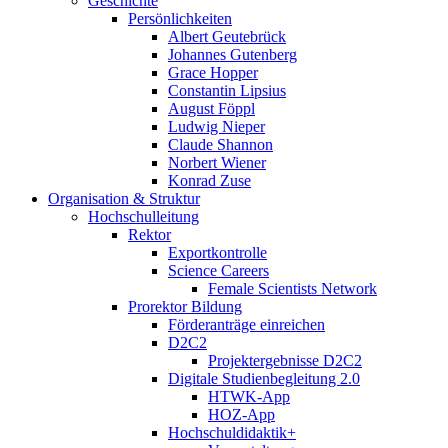
Geschichte
Persönlichkeiten
Albert Geutebrück
Johannes Gutenberg
Grace Hopper
Constantin Lipsius
August Föppl
Ludwig Nieper
Claude Shannon
Norbert Wiener
Konrad Zuse
Organisation & Struktur
Hochschulleitung
Rektor
Exportkontrolle
Science Careers
Female Scientists Network
Prorektor Bildung
Förderanträge einreichen
D2C2
Projektergebnisse D2C2
Digitale Studienbegleitung 2.0
HTWK-App
HOZ-App
Hochschuldidaktik+