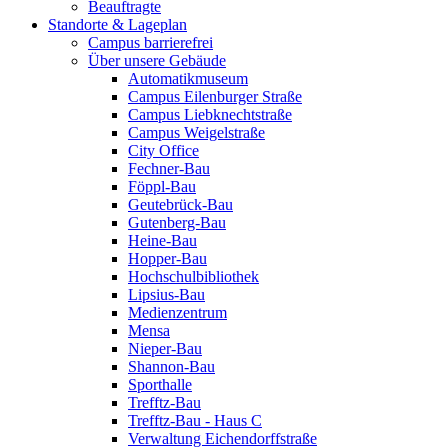
Beauftragte
Standorte & Lageplan
Campus barrierefrei
Über unsere Gebäude
Automatikmuseum
Campus Eilenburger Straße
Campus Liebknechtstraße
Campus Weigelstraße
City Office
Fechner-Bau
Föppl-Bau
Geutebrück-Bau
Gutenberg-Bau
Heine-Bau
Hopper-Bau
Hochschulbibliothek
Lipsius-Bau
Medienzentrum
Mensa
Nieper-Bau
Shannon-Bau
Sporthalle
Trefftz-Bau
Trefftz-Bau - Haus C
Verwaltung Eichendorffstraße