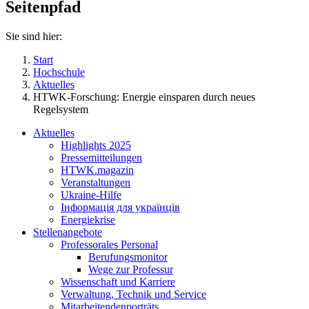
Seitenpfad
Sie sind hier:
Start
Hochschule
Aktuelles
HTWK-Forschung: Energie einsparen durch neues
Regelsystem
Aktuelles
Highlights 2025
Pressemitteilungen
HTWK.magazin
Veranstaltungen
Ukraine-Hilfe
Інформація для українців
Energiekrise
Stellenangebote
Professorales Personal
Berufungsmonitor
Wege zur Professur
Wissenschaft und Karriere
Verwaltung, Technik und Service
Mitarbeitendenporträts