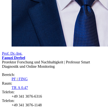
Prof. Dr.-Ing.
Faouzi Derbel
Prorektor Forschung und Nachhaltigkeit | Professur Smart
Diagnostik und Online Monitoring
Bereich:
PF
|
FING
Raum:
TR A 0.47
Telefon:
+49 341 3076-6316
Telefon:
+49 341 3076-1148