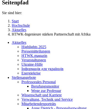
Seitenpfad
Sie sind hier:
Start
Hochschule
Aktuelles
HTWK-Ingenieure stärken Partnerschaft mit Afrika
Aktuelles
Highlights 2025
Pressemitteilungen
HTWK.magazin
Veranstaltungen
Ukraine-Hilfe
Інформація для українців
Energiekrise
Stellenangebote
Professorales Personal
Berufungsmonitor
Wege zur Professur
Wissenschaft und Karriere
Verwaltung, Technik und Service
Mitarbeitendenporträts
Anne Dietrich - Personalverwaltung