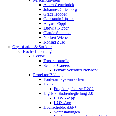
Persönlichkeiten
Albert Geutebrück
Johannes Gutenberg
Grace Hopper
Constantin Lipsius
August Föppl
Ludwig Nieper
Claude Shannon
Norbert Wiener
Konrad Zuse
Organisation & Struktur
Hochschulleitung
Rektor
Exportkontrolle
Science Careers
Female Scientists Network
Prorektor Bildung
Förderanträge einreichen
D2C2
Projektergebnisse D2C2
Digitale Studienbegleitung 2.0
HTWK-App
HOZ-App
Hochschuldidaktik+
Veranstaltungen