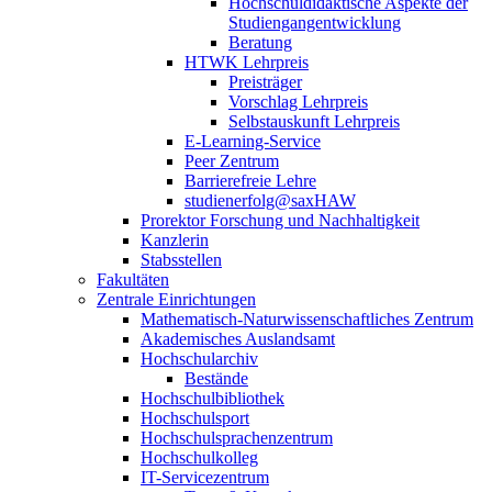
Hochschuldidaktische Aspekte der
Studiengangentwicklung
Beratung
HTWK Lehrpreis
Preisträger
Vorschlag Lehrpreis
Selbstauskunft Lehrpreis
E-Learning-Service
Peer Zentrum
Barrierefreie Lehre
studienerfolg@saxHAW
Prorektor Forschung und Nachhaltigkeit
Kanzlerin
Stabsstellen
Fakultäten
Zentrale Einrichtungen
Mathematisch-Naturwissenschaftliches Zentrum
Akademisches Auslandsamt
Hochschularchiv
Bestände
Hochschulbibliothek
Hochschulsport
Hochschulsprachenzentrum
Hochschulkolleg
IT-Servicezentrum