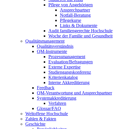
Pflege von Angehörigen
Ansprechpartner
Notfall-Beratung
Pflegekurse
Links & Dokumente
Audit familiengerechte Hochschule
Woche der Familie und Gesundheit
Qualitätsmanagement
Qualitätsverständnis
QM-Instrumente
Prozessmanagement
Evaluation/Befragungen
Externe Expertise
Studiengangskonferenz
Kriterienkatalog
Interne Akkreditierung
Feedback
QM-Verantwortung und Ansprechpartner
Systemakkreditierung
Verfahren
Glossar/FAQ
Weltoffene Hochschule
Zahlen & Fakten
Geschichte