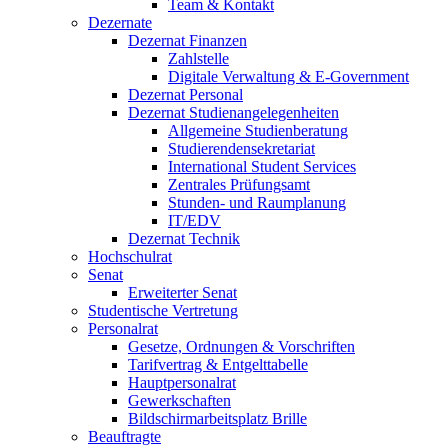
Team & Kontakt
Dezernate
Dezernat Finanzen
Zahlstelle
Digitale Verwaltung & E-Government
Dezernat Personal
Dezernat Studienangelegenheiten
Allgemeine Studienberatung
Studierendensekretariat
International Student Services
Zentrales Prüfungsamt
Stunden- und Raumplanung
IT/EDV
Dezernat Technik
Hochschulrat
Senat
Erweiterter Senat
Studentische Vertretung
Personalrat
Gesetze, Ordnungen & Vorschriften
Tarifvertrag & Entgelttabelle
Hauptpersonalrat
Gewerkschaften
Bildschirmarbeitsplatz Brille
Beauftragte