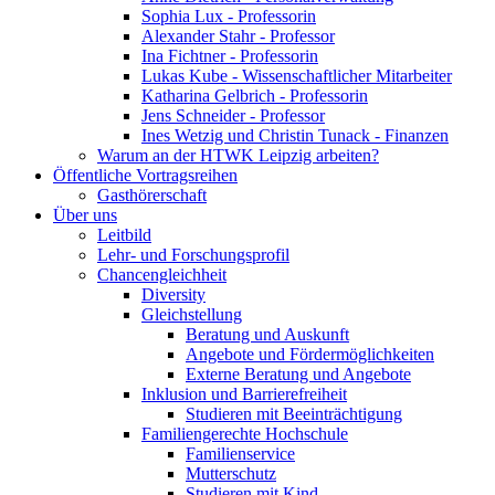
Sophia Lux - Professorin
Alexander Stahr - Professor
Ina Fichtner - Professorin
Lukas Kube - Wissenschaftlicher Mitarbeiter
Katharina Gelbrich - Professorin
Jens Schneider - Professor
Ines Wetzig und Christin Tunack - Finanzen
Warum an der HTWK Leipzig arbeiten?
Öffentliche Vortragsreihen
Gasthörerschaft
Über uns
Leitbild
Lehr- und Forschungsprofil
Chancengleichheit
Diversity
Gleichstellung
Beratung und Auskunft
Angebote und Fördermöglichkeiten
Externe Beratung und Angebote
Inklusion und Barrierefreiheit
Studieren mit Beeinträchtigung
Familiengerechte Hochschule
Familienservice
Mutterschutz
Studieren mit Kind