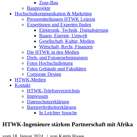
Zuse-Bau
Bauprojekte
Hochschulkommunikation & Marketing
Pressemitteilungen HTWK Leipzig
Expertinnen und Experten finden
Elektronik, Technik, Digitalisierung
Bauen, Energie, Umwelt
Gesellschaft, Kultur, Medien
Wirtschaft, Recht, Finanzen
Die HTWK in den Medien
Dreh- und Fotogenehmigungen
Fotos Hochschulleitung
Fotos Gebäude und Fakultäten
Corporate Design
HTWK-Medien
Kontakt
HTWK-Telefonverzeichnis
Impressum
Datenschutzerklärung
Barrierefreiheitserklärung
In Leichter Sprache
HTWK-Ingenieure stärken Partnerschaft mit Afrika
vom
18. Januar 2024
|
von
Katrin Haase