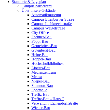
Standorte & Lageplan
Campus barrierefrei
Über unsere Gebäude
Automatikmuseum
Campus Eilenburger Straße
Campus Liebknechtstraße
Campus Weigelstraße
City Office
Fechner-Bau
Föppl-Bau
Geutebrück-Bau
Gutenberg-Bau
Heine-Bau
Hopper-Bau
Hochschulbibliothek
Lipsius-Bau
Medienzentrum
Mensa
Nieper-Bau
Shannon-Bau
Sporthalle
Trefftz-Bau
Trefftz-Bau - Haus C
Verwaltung Eichendorffstraße
Wiener-Bau