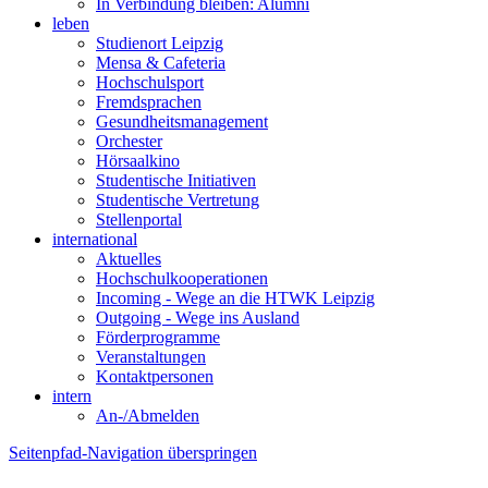
In Verbindung bleiben: Alumni
leben
Studienort Leipzig
Mensa & Cafeteria
Hochschulsport
Fremdsprachen
Gesundheitsmanagement
Orchester
Hörsaalkino
Studentische Initiativen
Studentische Vertretung
Stellenportal
international
Aktuelles
Hochschulkooperationen
Incoming - Wege an die HTWK Leipzig
Outgoing - Wege ins Ausland
Förderprogramme
Veranstaltungen
Kontaktpersonen
intern
An-/Abmelden
Seitenpfad-Navigation überspringen