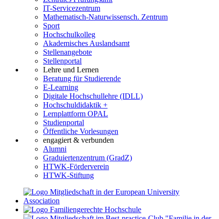
IT-Servicezentrum
Mathematisch-Naturwissensch. Zentrum
Sport
Hochschulkolleg
Akademisches Auslandsamt
Stellenangebote
Stellenportal
Lehre und Lernen
Beratung für Studierende
E-Learning
Digitale Hochschullehre (IDLL)
Hochschuldidaktik +
Lernplattform OPAL
Studienportal
Öffentliche Vorlesungen
engagiert & verbunden
Alumni
Graduiertenzentrum (GradZ)
HTWK-Förderverein
HTWK-Stiftung