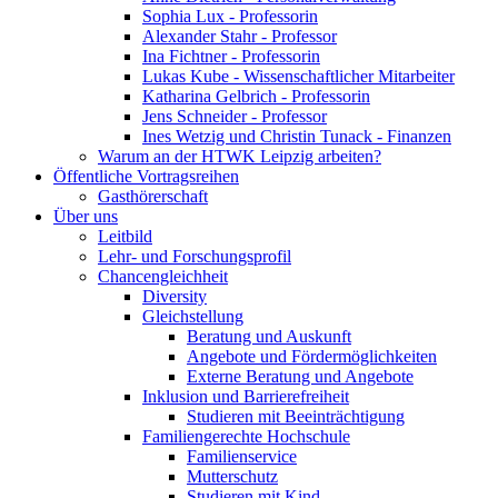
Sophia Lux - Professorin
Alexander Stahr - Professor
Ina Fichtner - Professorin
Lukas Kube - Wissenschaftlicher Mitarbeiter
Katharina Gelbrich - Professorin
Jens Schneider - Professor
Ines Wetzig und Christin Tunack - Finanzen
Warum an der HTWK Leipzig arbeiten?
Öffentliche Vortragsreihen
Gasthörerschaft
Über uns
Leitbild
Lehr- und Forschungsprofil
Chancengleichheit
Diversity
Gleichstellung
Beratung und Auskunft
Angebote und Fördermöglichkeiten
Externe Beratung und Angebote
Inklusion und Barrierefreiheit
Studieren mit Beeinträchtigung
Familiengerechte Hochschule
Familienservice
Mutterschutz
Studieren mit Kind