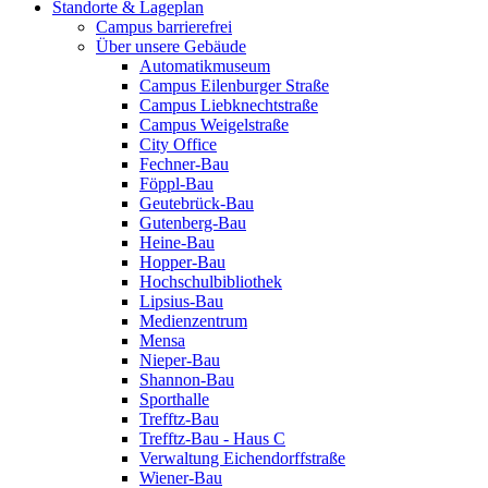
Standorte & Lageplan
Campus barrierefrei
Über unsere Gebäude
Automatikmuseum
Campus Eilenburger Straße
Campus Liebknechtstraße
Campus Weigelstraße
City Office
Fechner-Bau
Föppl-Bau
Geutebrück-Bau
Gutenberg-Bau
Heine-Bau
Hopper-Bau
Hochschulbibliothek
Lipsius-Bau
Medienzentrum
Mensa
Nieper-Bau
Shannon-Bau
Sporthalle
Trefftz-Bau
Trefftz-Bau - Haus C
Verwaltung Eichendorffstraße
Wiener-Bau