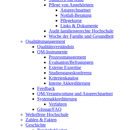
Pflege von Angehörigen
Ansprechpartner
Notfall-Beratung
Pflegekurse
Links & Dokumente
Audit familiengerechte Hochschule
Woche der Familie und Gesundheit
Qualitätsmanagement
Qualitätsverständnis
QM-Instrumente
Prozessmanagement
Evaluation/Befragungen
Externe Expertise
Studiengangskonferenz
Kriterienkatalog
Interne Akkreditierung
Feedback
QM-Verantwortung und Ansprechpartner
Systemakkreditierung
Verfahren
Glossar/FAQ
Weltoffene Hochschule
Zahlen & Fakten
Geschichte