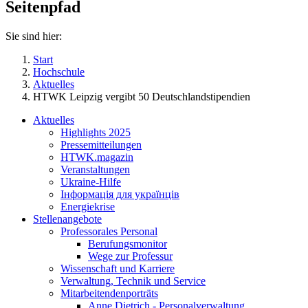
Seitenpfad
Sie sind hier:
Start
Hochschule
Aktuelles
HTWK Leipzig vergibt 50 Deutschlandstipendien
Aktuelles
Highlights 2025
Pressemitteilungen
HTWK.magazin
Veranstaltungen
Ukraine-Hilfe
Інформація для українців
Energiekrise
Stellenangebote
Professorales Personal
Berufungsmonitor
Wege zur Professur
Wissenschaft und Karriere
Verwaltung, Technik und Service
Mitarbeitendenporträts
Anne Dietrich - Personalverwaltung