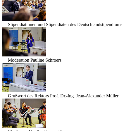
|
Stipendiatinnen und Stipendiaten des Deutschlandstipendiums
|
Moderation Pauline Schroers
|
Grußwort des Rektors Prof. Dr.-Ing. Jean-Alexander Müller