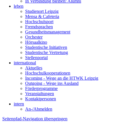
In Verbindung bleiben: Alumni
leben
Studienort Leipzig
Mensa & Cafeteria
Hochschulsport
Fremdsprachen
Gesundheitsmanagement
Orchester
Hörsaalkino
Studentische Initiativen
Studentische Vertretung
Stellenportal
international
Aktuelles
Hochschulkooperationen
Incoming - Wege an die HTWK Leipzig
Outgoing - Wege ins Ausland
Förderprogramme
Veranstaltungen
Kontaktpersonen
intern
An-/Abmelden
Seitenpfad-Navigation überspringen