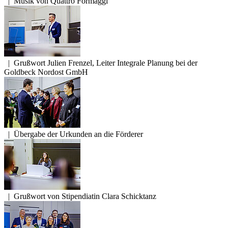
|
Musik von Quattro Formaggi
|
Grußwort Julien Frenzel, Leiter Integrale Planung bei der
Goldbeck Nordost GmbH
|
Übergabe der Urkunden an die Förderer
|
Grußwort von Stipendiatin Clara Schicktanz