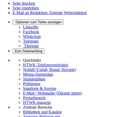
Seite drucken
Seite empfehlen
E-Mail an Redaktion: Zentrale Webredaktion
Optionen zum Teilen anzeigen
LinkedIn
Facebook
WhatsApp
Telegram
Threema
Zum Seitenanfang
Quicklinks
HTWK-Telefonverzeichnis
Notfall (Unfall, Brand, Havarie)
Mensa-Speiseplan
Stundenpläne
Prüfungen
Standorte & Anreise
E-Mail / Webmailer (Dienste intern)
Pressebereich
HTWK.magazin
Zentrale Bereiche
Bibliothek und Katalog
Zentrales Prüfungsamt