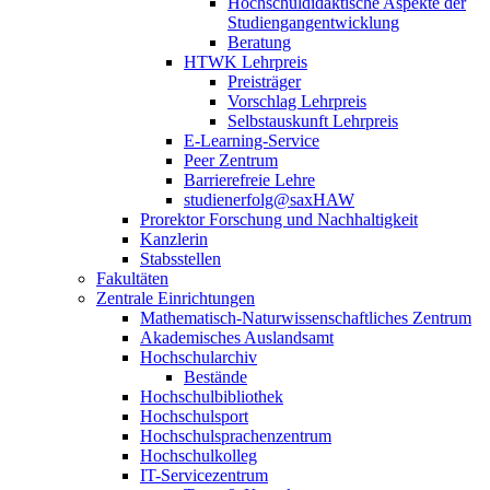
Hochschuldidaktische Aspekte der
Studiengangentwicklung
Beratung
HTWK Lehrpreis
Preisträger
Vorschlag Lehrpreis
Selbstauskunft Lehrpreis
E-Learning-Service
Peer Zentrum
Barrierefreie Lehre
studienerfolg@saxHAW
Prorektor Forschung und Nachhaltigkeit
Kanzlerin
Stabsstellen
Fakultäten
Zentrale Einrichtungen
Mathematisch-Naturwissenschaftliches Zentrum
Akademisches Auslandsamt
Hochschularchiv
Bestände
Hochschulbibliothek
Hochschulsport
Hochschulsprachenzentrum
Hochschulkolleg
IT-Servicezentrum