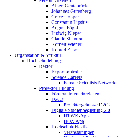
Persönlichkeiten
Albert Geutebrück
Johannes Gutenberg
Grace Hopper
Constantin Lipsius
August Föppl
Ludwig Nieper
Claude Shannon
Norbert Wiener
Konrad Zuse
Organisation & Struktur
Hochschulleitung
Rektor
Exportkontrolle
Science Careers
Female Scientists Network
Prorektor Bildung
Förderanträge einreichen
D2C2
Projektergebnisse D2C2
Digitale Studienbegleitung 2.0
HTWK-App
HOZ-App
Hochschuldidaktik+
Veranstaltungen