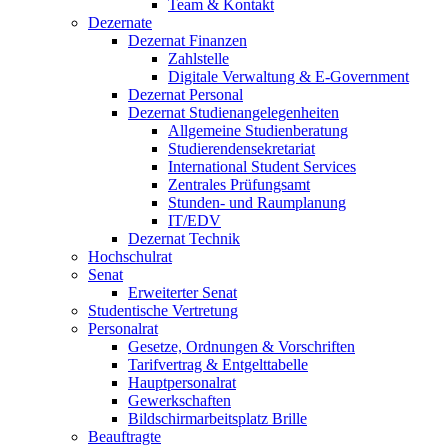
Team & Kontakt
Dezernate
Dezernat Finanzen
Zahlstelle
Digitale Verwaltung & E-Government
Dezernat Personal
Dezernat Studienangelegenheiten
Allgemeine Studienberatung
Studierendensekretariat
International Student Services
Zentrales Prüfungsamt
Stunden- und Raumplanung
IT/EDV
Dezernat Technik
Hochschulrat
Senat
Erweiterter Senat
Studentische Vertretung
Personalrat
Gesetze, Ordnungen & Vorschriften
Tarifvertrag & Entgelttabelle
Hauptpersonalrat
Gewerkschaften
Bildschirmarbeitsplatz Brille
Beauftragte