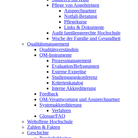
Pflege von Angehörigen
Ansprechpartner
Notfall-Beratung
Pflegekurse
Links & Dokumente
Audit familiengerechte Hochschule
Woche der Familie und Gesundheit
Qualitätsmanagement
Qualitätsverständnis
QM-Instrumente
Prozessmanagement
Evaluation/Befragungen
Externe Expertise
Studiengangskonferenz
Kriterienkatalog
Interne Akkreditierung
Feedback
QM-Verantwortung und Ansprechpartner
Systemakkreditierung
Verfahren
Glossar/FAQ
Weltoffene Hochschule
Zahlen & Fakten
Geschichte