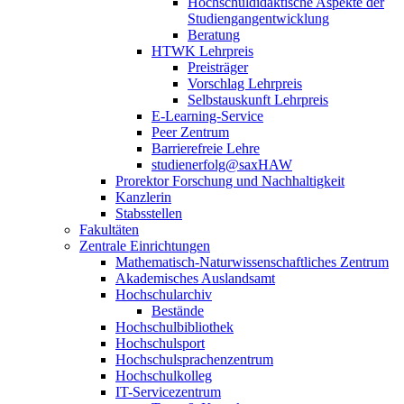
Hochschuldidaktische Aspekte der
Studiengangentwicklung
Beratung
HTWK Lehrpreis
Preisträger
Vorschlag Lehrpreis
Selbstauskunft Lehrpreis
E-Learning-Service
Peer Zentrum
Barrierefreie Lehre
studienerfolg@saxHAW
Prorektor Forschung und Nachhaltigkeit
Kanzlerin
Stabsstellen
Fakultäten
Zentrale Einrichtungen
Mathematisch-Naturwissenschaftliches Zentrum
Akademisches Auslandsamt
Hochschularchiv
Bestände
Hochschulbibliothek
Hochschulsport
Hochschulsprachenzentrum
Hochschulkolleg
IT-Servicezentrum