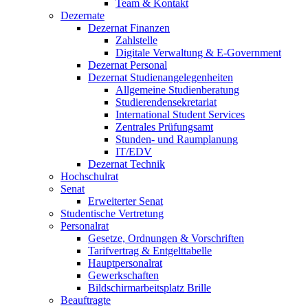
Team & Kontakt
Dezernate
Dezernat Finanzen
Zahlstelle
Digitale Verwaltung & E-Government
Dezernat Personal
Dezernat Studienangelegenheiten
Allgemeine Studienberatung
Studierendensekretariat
International Student Services
Zentrales Prüfungsamt
Stunden- und Raumplanung
IT/EDV
Dezernat Technik
Hochschulrat
Senat
Erweiterter Senat
Studentische Vertretung
Personalrat
Gesetze, Ordnungen & Vorschriften
Tarifvertrag & Entgelttabelle
Hauptpersonalrat
Gewerkschaften
Bildschirmarbeitsplatz Brille
Beauftragte