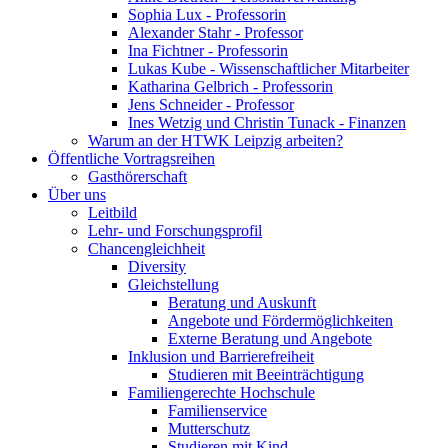
Sophia Lux - Professorin
Alexander Stahr - Professor
Ina Fichtner - Professorin
Lukas Kube - Wissenschaftlicher Mitarbeiter
Katharina Gelbrich - Professorin
Jens Schneider - Professor
Ines Wetzig und Christin Tunack - Finanzen
Warum an der HTWK Leipzig arbeiten?
Öffentliche Vortragsreihen
Gasthörerschaft
Über uns
Leitbild
Lehr- und Forschungsprofil
Chancengleichheit
Diversity
Gleichstellung
Beratung und Auskunft
Angebote und Fördermöglichkeiten
Externe Beratung und Angebote
Inklusion und Barrierefreiheit
Studieren mit Beeinträchtigung
Familiengerechte Hochschule
Familienservice
Mutterschutz
Studieren mit Kind