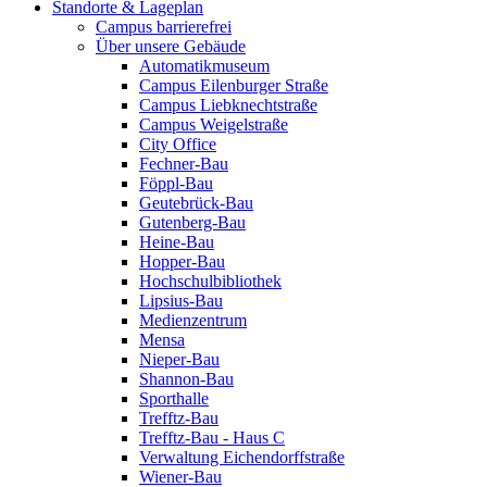
Standorte & Lageplan
Campus barrierefrei
Über unsere Gebäude
Automatikmuseum
Campus Eilenburger Straße
Campus Liebknechtstraße
Campus Weigelstraße
City Office
Fechner-Bau
Föppl-Bau
Geutebrück-Bau
Gutenberg-Bau
Heine-Bau
Hopper-Bau
Hochschulbibliothek
Lipsius-Bau
Medienzentrum
Mensa
Nieper-Bau
Shannon-Bau
Sporthalle
Trefftz-Bau
Trefftz-Bau - Haus C
Verwaltung Eichendorffstraße
Wiener-Bau