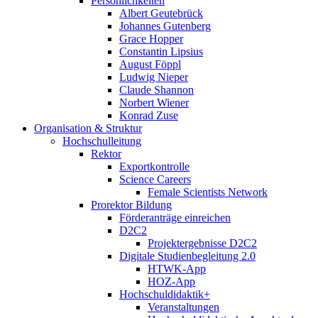
Persönlichkeiten
Albert Geutebrück
Johannes Gutenberg
Grace Hopper
Constantin Lipsius
August Föppl
Ludwig Nieper
Claude Shannon
Norbert Wiener
Konrad Zuse
Organisation & Struktur
Hochschulleitung
Rektor
Exportkontrolle
Science Careers
Female Scientists Network
Prorektor Bildung
Förderanträge einreichen
D2C2
Projektergebnisse D2C2
Digitale Studienbegleitung 2.0
HTWK-App
HOZ-App
Hochschuldidaktik+
Veranstaltungen