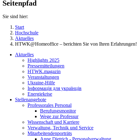
Seitenpfad
Sie sind hier:
Start
Hochschule
Aktuelles
HTWK@Homeoffice – berichten Sie von Ihren Erfahrungen!
Aktuelles
Highlights 2025
Pressemitteilungen
HTWK.magazin
Veranstaltungen
Ukraine-Hilfe
Інформація для українців
Energiekrise
Stellenangebote
Professorales Personal
Berufungsmonitor
Wege zur Professur
Wissenschaft und Karriere
Verwaltung, Technik und Service
Mitarbeitendenporträts
Anne Dietrich - Personalverwaltung