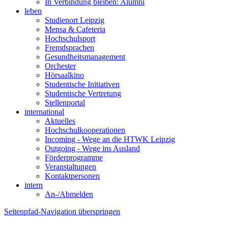
In Verbindung bleiben: Alumni
leben
Studienort Leipzig
Mensa & Cafeteria
Hochschulsport
Fremdsprachen
Gesundheitsmanagement
Orchester
Hörsaalkino
Studentische Initiativen
Studentische Vertretung
Stellenportal
international
Aktuelles
Hochschulkooperationen
Incoming - Wege an die HTWK Leipzig
Outgoing - Wege ins Ausland
Förderprogramme
Veranstaltungen
Kontaktpersonen
intern
An-/Abmelden
Seitenpfad-Navigation überspringen