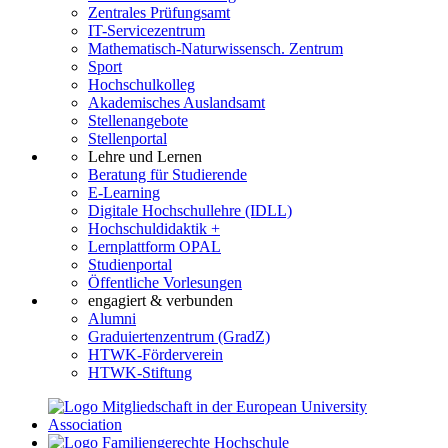
Zentrales Prüfungsamt
IT-Servicezentrum
Mathematisch-Naturwissensch. Zentrum
Sport
Hochschulkolleg
Akademisches Auslandsamt
Stellenangebote
Stellenportal
Lehre und Lernen
Beratung für Studierende
E-Learning
Digitale Hochschullehre (IDLL)
Hochschuldidaktik +
Lernplattform OPAL
Studienportal
Öffentliche Vorlesungen
engagiert & verbunden
Alumni
Graduiertenzentrum (GradZ)
HTWK-Förderverein
HTWK-Stiftung