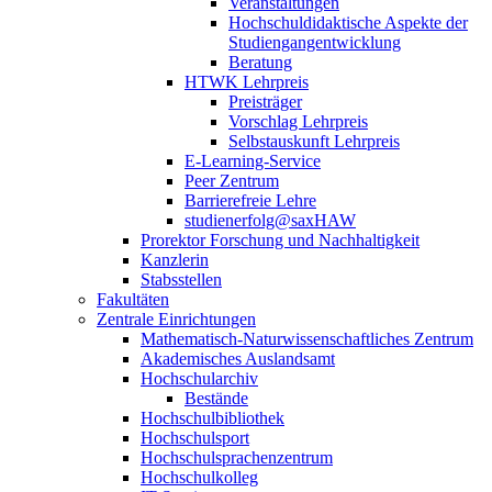
Veranstaltungen
Hochschuldidaktische Aspekte der
Studiengangentwicklung
Beratung
HTWK Lehrpreis
Preisträger
Vorschlag Lehrpreis
Selbstauskunft Lehrpreis
E-Learning-Service
Peer Zentrum
Barrierefreie Lehre
studienerfolg@saxHAW
Prorektor Forschung und Nachhaltigkeit
Kanzlerin
Stabsstellen
Fakultäten
Zentrale Einrichtungen
Mathematisch-Naturwissenschaftliches Zentrum
Akademisches Auslandsamt
Hochschularchiv
Bestände
Hochschulbibliothek
Hochschulsport
Hochschulsprachenzentrum
Hochschulkolleg