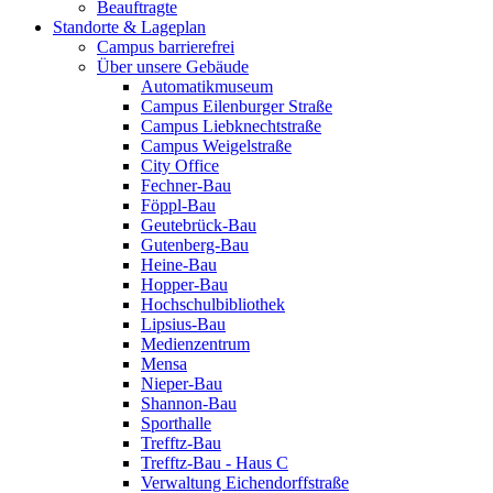
Beauftragte
Standorte & Lageplan
Campus barrierefrei
Über unsere Gebäude
Automatikmuseum
Campus Eilenburger Straße
Campus Liebknechtstraße
Campus Weigelstraße
City Office
Fechner-Bau
Föppl-Bau
Geutebrück-Bau
Gutenberg-Bau
Heine-Bau
Hopper-Bau
Hochschulbibliothek
Lipsius-Bau
Medienzentrum
Mensa
Nieper-Bau
Shannon-Bau
Sporthalle
Trefftz-Bau
Trefftz-Bau - Haus C
Verwaltung Eichendorffstraße