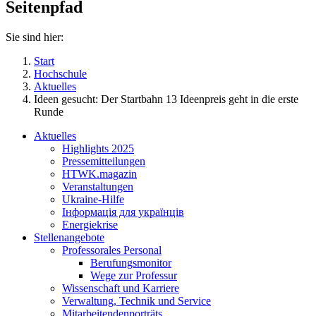
Seitenpfad
Sie sind hier:
Start
Hochschule
Aktuelles
Ideen gesucht: Der Startbahn 13 Ideenpreis geht in die erste
Runde
Aktuelles
Highlights 2025
Pressemitteilungen
HTWK.magazin
Veranstaltungen
Ukraine-Hilfe
Інформація для українців
Energiekrise
Stellenangebote
Professorales Personal
Berufungsmonitor
Wege zur Professur
Wissenschaft und Karriere
Verwaltung, Technik und Service
Mitarbeitendenporträts