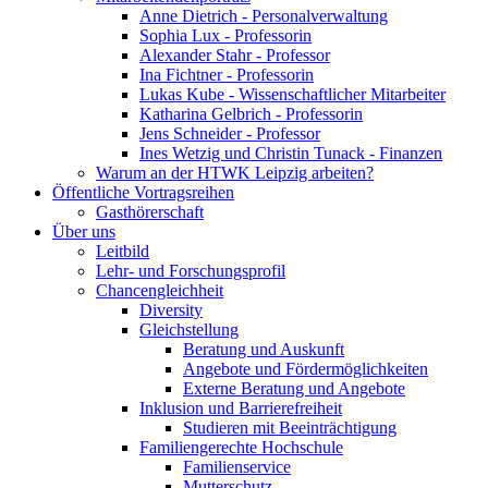
Anne Dietrich - Personalverwaltung
Sophia Lux - Professorin
Alexander Stahr - Professor
Ina Fichtner - Professorin
Lukas Kube - Wissenschaftlicher Mitarbeiter
Katharina Gelbrich - Professorin
Jens Schneider - Professor
Ines Wetzig und Christin Tunack - Finanzen
Warum an der HTWK Leipzig arbeiten?
Öffentliche Vortragsreihen
Gasthörerschaft
Über uns
Leitbild
Lehr- und Forschungsprofil
Chancengleichheit
Diversity
Gleichstellung
Beratung und Auskunft
Angebote und Fördermöglichkeiten
Externe Beratung und Angebote
Inklusion und Barrierefreiheit
Studieren mit Beeinträchtigung
Familiengerechte Hochschule
Familienservice
Mutterschutz