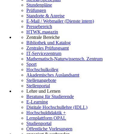
Stundenpläne
Prüfungen
Standorte & Anreise
E-Mail / Webmailer (Dienste intern)
Pressebereich
HTWK.magazin
Zentrale Bereiche
Bibliothek und Katalog
Zentrales Prüfungsamt
IT-Servicezentrum
Mathematisch-Naturwissensch. Zentrum
Sport
Hochschulkolleg
Akademisches Auslandsamt
Stellenangebote
Stellenportal
Lehre und Lernen
Beratung für Studierende
E-Learning
Digitale Hochschullehre (IDLL)
Hochschuldidaktik +
Lernplattform OPAL
Studienportal
Öffentliche Vorlesungen