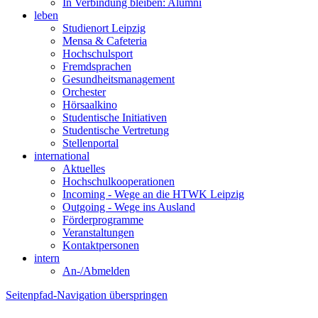
In Verbindung bleiben: Alumni
leben
Studienort Leipzig
Mensa & Cafeteria
Hochschulsport
Fremdsprachen
Gesundheitsmanagement
Orchester
Hörsaalkino
Studentische Initiativen
Studentische Vertretung
Stellenportal
international
Aktuelles
Hochschulkooperationen
Incoming - Wege an die HTWK Leipzig
Outgoing - Wege ins Ausland
Förderprogramme
Veranstaltungen
Kontaktpersonen
intern
An-/Abmelden
Seitenpfad-Navigation überspringen