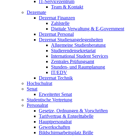
IT-Servicezentrum
Team & Kontakt
Dezernate
Dezernat Finanzen
Zahlstelle
Digitale Verwaltung & E-Government
Dezernat Personal
Dezernat Studienangelegenheiten
Allgemeine Studienberatung
Studierendensekretariat
International Student Services
Zentrales Prüfungsamt
Stunden- und Raumplanung
IT/EDV
Dezernat Technik
Hochschulrat
Senat
Erweiterter Senat
Studentische Vertretung
Personalrat
Gesetze, Ordnungen & Vorschriften
Tarifvertrag & Entgelttabelle
Hauptpersonalrat
Gewerkschaften
Bildschirmarbeitsplatz Brille