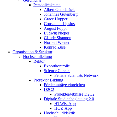
Geschichte
Persönlichkeiten
Albert Geutebrück
Johannes Gutenberg
Grace Hopper
Constantin Lipsius
August Föppl
Ludwig Nieper
Claude Shannon
Norbert Wiener
Konrad Zuse
Organisation & Struktur
Hochschulleitung
Rektor
Exportkontrolle
Science Careers
Female Scientists Network
Prorektor Bildung
Förderanträge einreichen
D2C2
Projektergebnisse D2C2
Digitale Studienbegleitung 2.0
HTWK-App
HOZ-App
Hochschuldidaktik+