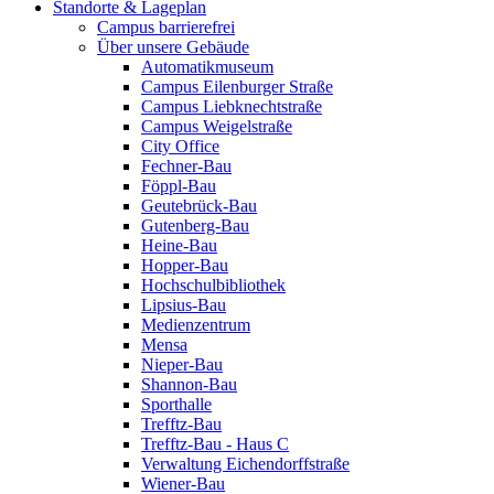
Standorte & Lageplan
Campus barrierefrei
Über unsere Gebäude
Automatikmuseum
Campus Eilenburger Straße
Campus Liebknechtstraße
Campus Weigelstraße
City Office
Fechner-Bau
Föppl-Bau
Geutebrück-Bau
Gutenberg-Bau
Heine-Bau
Hopper-Bau
Hochschulbibliothek
Lipsius-Bau
Medienzentrum
Mensa
Nieper-Bau
Shannon-Bau
Sporthalle
Trefftz-Bau
Trefftz-Bau - Haus C
Verwaltung Eichendorffstraße
Wiener-Bau