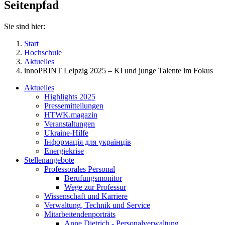
Seitenpfad
Sie sind hier:
Start
Hochschule
Aktuelles
innoPRINT Leipzig 2025 – KI und junge Talente im Fokus
Aktuelles
Highlights 2025
Pressemitteilungen
HTWK.magazin
Veranstaltungen
Ukraine-Hilfe
Інформація для українців
Energiekrise
Stellenangebote
Professorales Personal
Berufungsmonitor
Wege zur Professur
Wissenschaft und Karriere
Verwaltung, Technik und Service
Mitarbeitendenporträts
Anne Dietrich - Personalverwaltung