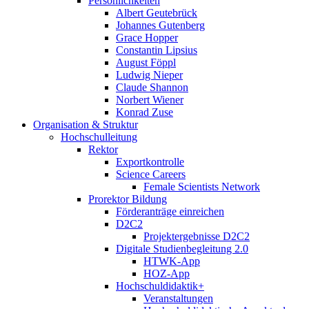
Persönlichkeiten
Albert Geutebrück
Johannes Gutenberg
Grace Hopper
Constantin Lipsius
August Föppl
Ludwig Nieper
Claude Shannon
Norbert Wiener
Konrad Zuse
Organisation & Struktur
Hochschulleitung
Rektor
Exportkontrolle
Science Careers
Female Scientists Network
Prorektor Bildung
Förderanträge einreichen
D2C2
Projektergebnisse D2C2
Digitale Studienbegleitung 2.0
HTWK-App
HOZ-App
Hochschuldidaktik+
Veranstaltungen