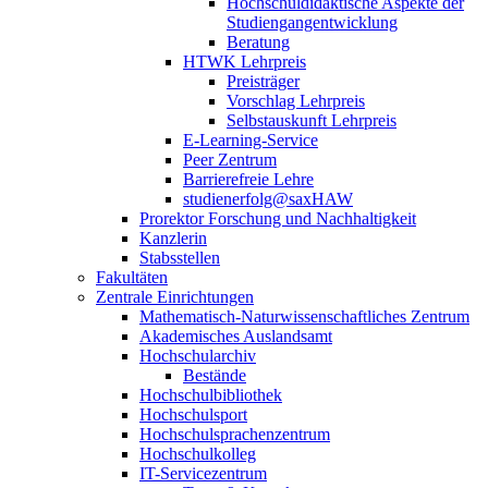
Hochschuldidaktische Aspekte der
Studiengangentwicklung
Beratung
HTWK Lehrpreis
Preisträger
Vorschlag Lehrpreis
Selbstauskunft Lehrpreis
E-Learning-Service
Peer Zentrum
Barrierefreie Lehre
studienerfolg@saxHAW
Prorektor Forschung und Nachhaltigkeit
Kanzlerin
Stabsstellen
Fakultäten
Zentrale Einrichtungen
Mathematisch-Naturwissenschaftliches Zentrum
Akademisches Auslandsamt
Hochschularchiv
Bestände
Hochschulbibliothek
Hochschulsport
Hochschulsprachenzentrum
Hochschulkolleg
IT-Servicezentrum