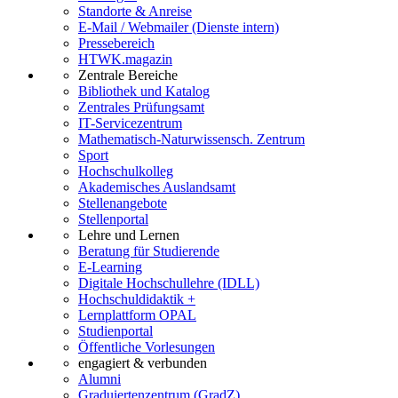
Standorte & Anreise
E-Mail / Webmailer (Dienste intern)
Pressebereich
HTWK.magazin
Zentrale Bereiche
Bibliothek und Katalog
Zentrales Prüfungsamt
IT-Servicezentrum
Mathematisch-Naturwissensch. Zentrum
Sport
Hochschulkolleg
Akademisches Auslandsamt
Stellenangebote
Stellenportal
Lehre und Lernen
Beratung für Studierende
E-Learning
Digitale Hochschullehre (IDLL)
Hochschuldidaktik +
Lernplattform OPAL
Studienportal
Öffentliche Vorlesungen
engagiert & verbunden
Alumni
Graduiertenzentrum (GradZ)