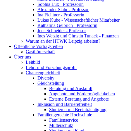
Sophia Lux - Professorin
Alexander Stahr - Professor
Ina Fichtner - Professorin
Lukas Kube - Wissenschaftlicher Mitarbeiter
Katharina Gelbrich - Professorin
Jens Schneider - Professor
Ines Wetzig und Christin Tunack - Finanzen
Warum an der HTWK Leipzig arbeiten?
Öffentliche Vortragsreihen
Gasthörerschaft
Über uns
Leitbild
Lehr- und Forschungsprofil
Chancengleichheit
Diversity
Gleichstellung
Beratung und Auskunft
Angebote und Fördermöglichkeiten
Externe Beratung und Angebote
Inklusion und Barrierefreiheit
Studieren mit Beeinträchtigung
Familiengerechte Hochschule
Familienservice
Mutterschutz
Studieren mit Kind