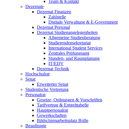
Team & Kontakt
Dezernate
Dezernat Finanzen
Zahlstelle
Digitale Verwaltung & E-Government
Dezernat Personal
Dezernat Studienangelegenheiten
Allgemeine Studienberatung
Studierendensekretariat
International Student Services
Zentrales Prüfungsamt
Stunden- und Raumplanung
IT/EDV
Dezernat Technik
Hochschulrat
Senat
Erweiterter Senat
Studentische Vertretung
Personalrat
Gesetze, Ordnungen & Vorschriften
Tarifvertrag & Entgelttabelle
Hauptpersonalrat
Gewerkschaften
Bildschirmarbeitsplatz Brille
Beauftragte