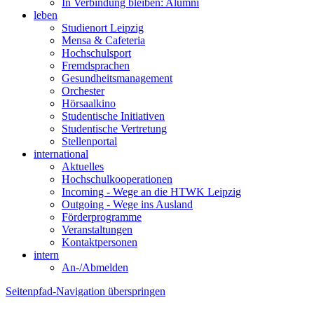
In Verbindung bleiben: Alumni
leben
Studienort Leipzig
Mensa & Cafeteria
Hochschulsport
Fremdsprachen
Gesundheitsmanagement
Orchester
Hörsaalkino
Studentische Initiativen
Studentische Vertretung
Stellenportal
international
Aktuelles
Hochschulkooperationen
Incoming - Wege an die HTWK Leipzig
Outgoing - Wege ins Ausland
Förderprogramme
Veranstaltungen
Kontaktpersonen
intern
An-/Abmelden
Seitenpfad-Navigation überspringen