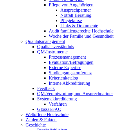
Pflege von Angehörigen
Ansprechpartner
Notfall-Beratung
Pflegekurse
Links & Dokumente
Audit familiengerechte Hochschule
Woche der Familie und Gesundheit
Qualitätsmanagement
Qualitätsverständnis
QM-Instrumente
Prozessmanagement
Evaluation/Befragungen
Externe Expertise
Studiengangskonferenz
Kriterienkatalog
Interne Akkreditierung
Feedback
QM-Verantwortung und Ansprechpartner
Systemakkreditierung
Verfahren
Glossar/FAQ
Weltoffene Hochschule
Zahlen & Fakten
Geschichte