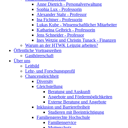
Anne Dietrich - Personalverwaltung
Sophia Lux - Professorin
Alexander Stahr - Professor
Ina Fichtner - Professorin
Lukas Kube - Wissenschaftlicher Mitarbeiter
Katharina Gelbrich - Professorin
Jens Schneider - Professor
Ines Wetzig und Christin Tunack - Finanzen
Warum an der HTWK Leipzig arbeiten?
Öffentliche Vortragsreihen
Gasthörerschaft
Über uns
Leitbild
Lehr- und Forschungsprofil
Chancengleichheit
Diversity
Gleichstellung
Beratung und Auskunft
Angebote und Fördermöglichkeiten
Externe Beratung und Angebote
Inklusion und Barrierefreiheit
Studieren mit Beeinträchtigung
Familiengerechte Hochschule
Familienservice
Mutterschutz