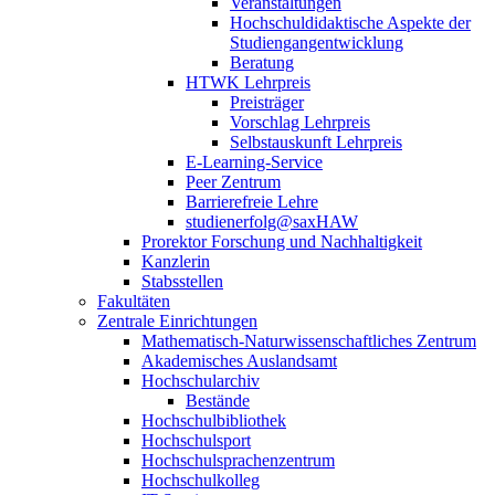
Veranstaltungen
Hochschuldidaktische Aspekte der
Studiengangentwicklung
Beratung
HTWK Lehrpreis
Preisträger
Vorschlag Lehrpreis
Selbstauskunft Lehrpreis
E-Learning-Service
Peer Zentrum
Barrierefreie Lehre
studienerfolg@saxHAW
Prorektor Forschung und Nachhaltigkeit
Kanzlerin
Stabsstellen
Fakultäten
Zentrale Einrichtungen
Mathematisch-Naturwissenschaftliches Zentrum
Akademisches Auslandsamt
Hochschularchiv
Bestände
Hochschulbibliothek
Hochschulsport
Hochschulsprachenzentrum
Hochschulkolleg