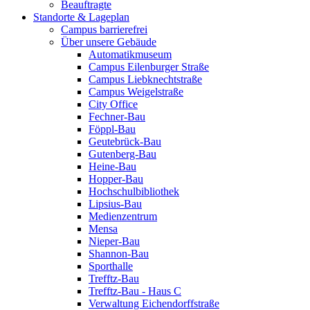
Beauftragte
Standorte & Lageplan
Campus barrierefrei
Über unsere Gebäude
Automatikmuseum
Campus Eilenburger Straße
Campus Liebknechtstraße
Campus Weigelstraße
City Office
Fechner-Bau
Föppl-Bau
Geutebrück-Bau
Gutenberg-Bau
Heine-Bau
Hopper-Bau
Hochschulbibliothek
Lipsius-Bau
Medienzentrum
Mensa
Nieper-Bau
Shannon-Bau
Sporthalle
Trefftz-Bau
Trefftz-Bau - Haus C
Verwaltung Eichendorffstraße