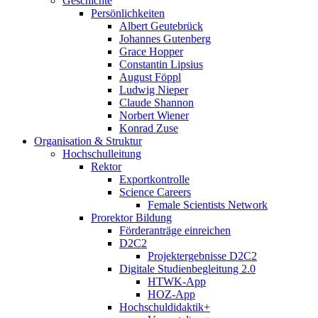
Geschichte
Persönlichkeiten
Albert Geutebrück
Johannes Gutenberg
Grace Hopper
Constantin Lipsius
August Föppl
Ludwig Nieper
Claude Shannon
Norbert Wiener
Konrad Zuse
Organisation & Struktur
Hochschulleitung
Rektor
Exportkontrolle
Science Careers
Female Scientists Network
Prorektor Bildung
Förderanträge einreichen
D2C2
Projektergebnisse D2C2
Digitale Studienbegleitung 2.0
HTWK-App
HOZ-App
Hochschuldidaktik+