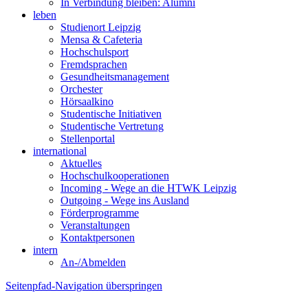
In Verbindung bleiben: Alumni
leben
Studienort Leipzig
Mensa & Cafeteria
Hochschulsport
Fremdsprachen
Gesundheitsmanagement
Orchester
Hörsaalkino
Studentische Initiativen
Studentische Vertretung
Stellenportal
international
Aktuelles
Hochschulkooperationen
Incoming - Wege an die HTWK Leipzig
Outgoing - Wege ins Ausland
Förderprogramme
Veranstaltungen
Kontaktpersonen
intern
An-/Abmelden
Seitenpfad-Navigation überspringen