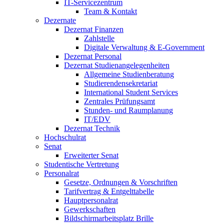
IT-Servicezentrum
Team & Kontakt
Dezernate
Dezernat Finanzen
Zahlstelle
Digitale Verwaltung & E-Government
Dezernat Personal
Dezernat Studienangelegenheiten
Allgemeine Studienberatung
Studierendensekretariat
International Student Services
Zentrales Prüfungsamt
Stunden- und Raumplanung
IT/EDV
Dezernat Technik
Hochschulrat
Senat
Erweiterter Senat
Studentische Vertretung
Personalrat
Gesetze, Ordnungen & Vorschriften
Tarifvertrag & Entgelttabelle
Hauptpersonalrat
Gewerkschaften
Bildschirmarbeitsplatz Brille