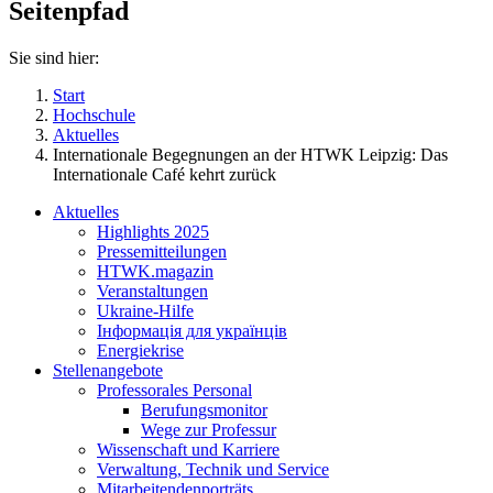
Seitenpfad
Sie sind hier:
Start
Hochschule
Aktuelles
Internationale Begegnungen an der HTWK Leipzig: Das
Internationale Café kehrt zurück
Aktuelles
Highlights 2025
Pressemitteilungen
HTWK.magazin
Veranstaltungen
Ukraine-Hilfe
Інформація для українців
Energiekrise
Stellenangebote
Professorales Personal
Berufungsmonitor
Wege zur Professur
Wissenschaft und Karriere
Verwaltung, Technik und Service
Mitarbeitendenporträts