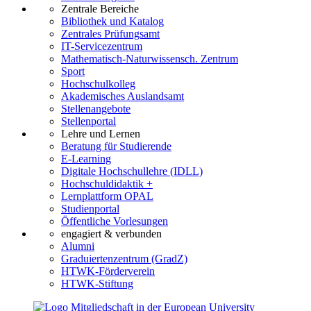
Zentrale Bereiche
Bibliothek und Katalog
Zentrales Prüfungsamt
IT-Servicezentrum
Mathematisch-Naturwissensch. Zentrum
Sport
Hochschulkolleg
Akademisches Auslandsamt
Stellenangebote
Stellenportal
Lehre und Lernen
Beratung für Studierende
E-Learning
Digitale Hochschullehre (IDLL)
Hochschuldidaktik +
Lernplattform OPAL
Studienportal
Öffentliche Vorlesungen
engagiert & verbunden
Alumni
Graduiertenzentrum (GradZ)
HTWK-Förderverein
HTWK-Stiftung