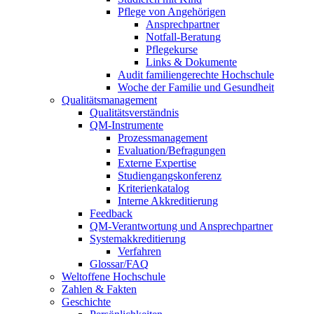
Pflege von Angehörigen
Ansprechpartner
Notfall-Beratung
Pflegekurse
Links & Dokumente
Audit familiengerechte Hochschule
Woche der Familie und Gesundheit
Qualitätsmanagement
Qualitätsverständnis
QM-Instrumente
Prozessmanagement
Evaluation/Befragungen
Externe Expertise
Studiengangskonferenz
Kriterienkatalog
Interne Akkreditierung
Feedback
QM-Verantwortung und Ansprechpartner
Systemakkreditierung
Verfahren
Glossar/FAQ
Weltoffene Hochschule
Zahlen & Fakten
Geschichte