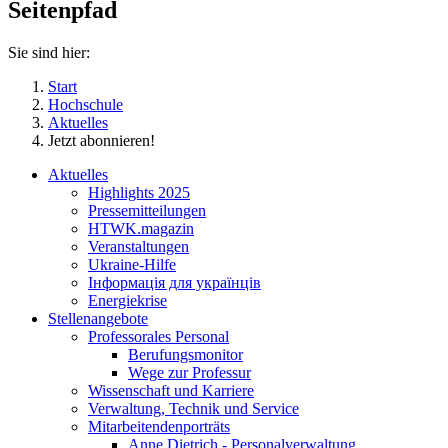
Seitenpfad
Sie sind hier:
Start
Hochschule
Aktuelles
Jetzt abonnieren!
Aktuelles
Highlights 2025
Pressemitteilungen
HTWK.magazin
Veranstaltungen
Ukraine-Hilfe
Інформація для українців
Energiekrise
Stellenangebote
Professorales Personal
Berufungsmonitor
Wege zur Professur
Wissenschaft und Karriere
Verwaltung, Technik und Service
Mitarbeitendenporträts
Anne Dietrich - Personalverwaltung