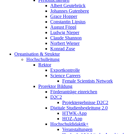
Persönlichkeiten
Albert Geutebrück
Johannes Gutenberg
Grace Hopper
Constantin Lipsius
August Föppl
Ludwig Nieper
Claude Shannon
Norbert Wiener
Konrad Zuse
Organisation & Struktur
Hochschulleitung
Rektor
Exportkontrolle
Science Careers
Female Scientists Network
Prorektor Bildung
Förderanträge einreichen
D2C2
Projektergebnisse D2C2
Digitale Studienbegleitung 2.0
HTWK-App
HOZ-App
Hochschuldidaktik+
Veranstaltungen