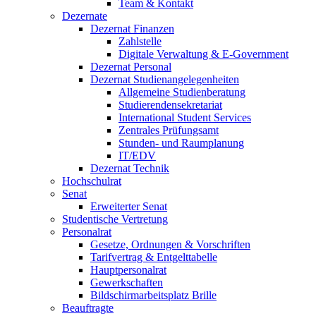
Team & Kontakt
Dezernate
Dezernat Finanzen
Zahlstelle
Digitale Verwaltung & E-Government
Dezernat Personal
Dezernat Studienangelegenheiten
Allgemeine Studienberatung
Studierendensekretariat
International Student Services
Zentrales Prüfungsamt
Stunden- und Raumplanung
IT/EDV
Dezernat Technik
Hochschulrat
Senat
Erweiterter Senat
Studentische Vertretung
Personalrat
Gesetze, Ordnungen & Vorschriften
Tarifvertrag & Entgelttabelle
Hauptpersonalrat
Gewerkschaften
Bildschirmarbeitsplatz Brille
Beauftragte