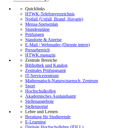
Quicklinks
HTWK-Telefonverzeichnis
Notfall (Unfall, Brand, Havarie)
Mensa-Speiseplan
Stundenpläne
Prüfungen
Standorte & Anreise
E-Mail / Webmailer (Dienste intern)
Pressebereich
HTWK.magazin
Zentrale Bereiche
Bibliothek und Katalog
Zentrales Prüfungsamt
IT-Servicezentrum
Mathematisch-Naturwissensch. Zentrum
Sport
Hochschulkolleg
Akademisches Auslandsamt
Stellenangebote
Stellenportal
Lehre und Lernen
Beratung für Studierende
E-Learning
Digitale Hochschullehre (IDLL)