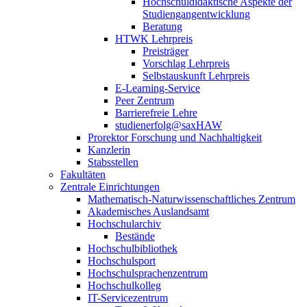
Hochschuldidaktische Aspekte der
Studiengangentwicklung
Beratung
HTWK Lehrpreis
Preisträger
Vorschlag Lehrpreis
Selbstauskunft Lehrpreis
E-Learning-Service
Peer Zentrum
Barrierefreie Lehre
studienerfolg@saxHAW
Prorektor Forschung und Nachhaltigkeit
Kanzlerin
Stabsstellen
Fakultäten
Zentrale Einrichtungen
Mathematisch-Naturwissenschaftliches Zentrum
Akademisches Auslandsamt
Hochschularchiv
Bestände
Hochschulbibliothek
Hochschulsport
Hochschulsprachenzentrum
Hochschulkolleg
IT-Servicezentrum