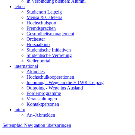
In Verbindung bleiben: Alumni
leben
Studienort Leipzig
Mensa & Cafeteria
Hochschulsport
Fremdsprachen
Gesundheitsmanagement
Orchester
Hörsaalkino
Studentische Initiativen
Studentische Vertretung
Stellenportal
international
Aktuelles
Hochschulkooperationen
Incoming - Wege an die HTWK Leipzig
Outgoing - Wege ins Ausland
Förderprogramme
Veranstaltungen
Kontaktpersonen
intern
An-/Abmelden
Seitenpfad-Navigation überspringen