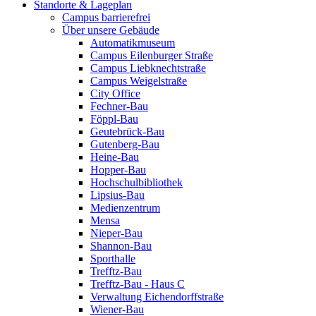
Standorte & Lageplan
Campus barrierefrei
Über unsere Gebäude
Automatikmuseum
Campus Eilenburger Straße
Campus Liebknechtstraße
Campus Weigelstraße
City Office
Fechner-Bau
Föppl-Bau
Geutebrück-Bau
Gutenberg-Bau
Heine-Bau
Hopper-Bau
Hochschulbibliothek
Lipsius-Bau
Medienzentrum
Mensa
Nieper-Bau
Shannon-Bau
Sporthalle
Trefftz-Bau
Trefftz-Bau - Haus C
Verwaltung Eichendorffstraße
Wiener-Bau