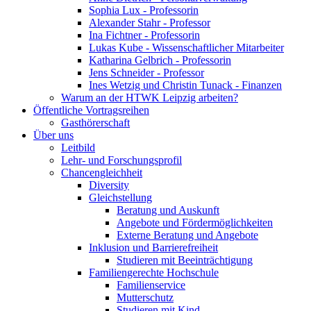
Sophia Lux - Professorin
Alexander Stahr - Professor
Ina Fichtner - Professorin
Lukas Kube - Wissenschaftlicher Mitarbeiter
Katharina Gelbrich - Professorin
Jens Schneider - Professor
Ines Wetzig und Christin Tunack - Finanzen
Warum an der HTWK Leipzig arbeiten?
Öffentliche Vortragsreihen
Gasthörerschaft
Über uns
Leitbild
Lehr- und Forschungsprofil
Chancengleichheit
Diversity
Gleichstellung
Beratung und Auskunft
Angebote und Fördermöglichkeiten
Externe Beratung und Angebote
Inklusion und Barrierefreiheit
Studieren mit Beeinträchtigung
Familiengerechte Hochschule
Familienservice
Mutterschutz
Studieren mit Kind