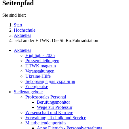
Seitenpfad
Sie sind hier:
Start
Hochschule
Aktuelles
Jetzt an der HTWK: Die StuRa-Fahrradstation
Aktuelles
Highlights 2025
Pressemitteilungen
HTWK.magazin
Veranstaltungen
Ukraine-Hilfe
Інформація для українців
Energiekrise
Stellenangebote
Professorales Personal
Berufungsmonitor
Wege zur Professur
Wissenschaft und Karriere
Verwaltung, Technik und Service
Mitarbeitendenporträts
Anne Dietrich - Personalverwaltung