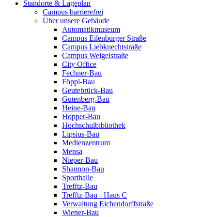
Standorte & Lageplan
Campus barrierefrei
Über unsere Gebäude
Automatikmuseum
Campus Eilenburger Straße
Campus Liebknechtstraße
Campus Weigelstraße
City Office
Fechner-Bau
Föppl-Bau
Geutebrück-Bau
Gutenberg-Bau
Heine-Bau
Hopper-Bau
Hochschulbibliothek
Lipsius-Bau
Medienzentrum
Mensa
Nieper-Bau
Shannon-Bau
Sporthalle
Trefftz-Bau
Trefftz-Bau - Haus C
Verwaltung Eichendorffstraße
Wiener-Bau