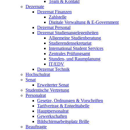
Team & Kontakt
Dezernate
Dezernat Finanzen
Zahlstelle
Digitale Verwaltung & E-Government
Dezernat Personal
Dezernat Studienangelegenheiten
Allgemeine Studienberatung
Studierendensekretariat
International Student Services
Zentrales Prüfungsamt
Stunden- und Raumplanung
IT/EDV
Dezernat Technik
Hochschulrat
Senat
Erweiterter Senat
Studentische Vertretung
Personalrat
Gesetze, Ordnungen & Vorschriften
Tarifvertrag & Entgelttabelle
Hauptpersonalrat
Gewerkschaften
Bildschirmarbeitsplatz Brille
Beauftragte