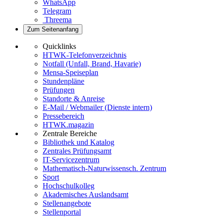
WhatsApp
Telegram
Threema
Zum Seitenanfang
Quicklinks
HTWK-Telefonverzeichnis
Notfall (Unfall, Brand, Havarie)
Mensa-Speiseplan
Stundenpläne
Prüfungen
Standorte & Anreise
E-Mail / Webmailer (Dienste intern)
Pressebereich
HTWK.magazin
Zentrale Bereiche
Bibliothek und Katalog
Zentrales Prüfungsamt
IT-Servicezentrum
Mathematisch-Naturwissensch. Zentrum
Sport
Hochschulkolleg
Akademisches Auslandsamt
Stellenangebote
Stellenportal