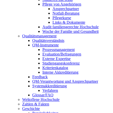
Pflege von Angehörigen
Ansprechpartner
Notfall-Beratung
Pflegekurse
Links & Dokumente
Audit familiengerechte Hochschule
Woche der Familie und Gesundheit
Qualitätsmanagement
Qualitätsverständnis
QM-Instrumente
Prozessmanagement
Evaluation/Befragungen
Externe Expertise
Studiengangskonferenz
Kriterienkatalog
Interne Akkreditierung
Feedback
QM-Verantwortung und Ansprechpartner
Systemakkreditierung
Verfahren
Glossar/FAQ
Weltoffene Hochschule
Zahlen & Fakten
Geschichte