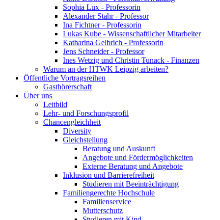
Sophia Lux - Professorin
Alexander Stahr - Professor
Ina Fichtner - Professorin
Lukas Kube - Wissenschaftlicher Mitarbeiter
Katharina Gelbrich - Professorin
Jens Schneider - Professor
Ines Wetzig und Christin Tunack - Finanzen
Warum an der HTWK Leipzig arbeiten?
Öffentliche Vortragsreihen
Gasthörerschaft
Über uns
Leitbild
Lehr- und Forschungsprofil
Chancengleichheit
Diversity
Gleichstellung
Beratung und Auskunft
Angebote und Fördermöglichkeiten
Externe Beratung und Angebote
Inklusion und Barrierefreiheit
Studieren mit Beeinträchtigung
Familiengerechte Hochschule
Familienservice
Mutterschutz
Studieren mit Kind