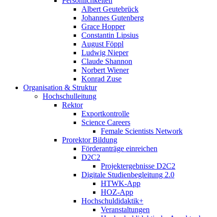
Persönlichkeiten
Albert Geutebrück
Johannes Gutenberg
Grace Hopper
Constantin Lipsius
August Föppl
Ludwig Nieper
Claude Shannon
Norbert Wiener
Konrad Zuse
Organisation & Struktur
Hochschulleitung
Rektor
Exportkontrolle
Science Careers
Female Scientists Network
Prorektor Bildung
Förderanträge einreichen
D2C2
Projektergebnisse D2C2
Digitale Studienbegleitung 2.0
HTWK-App
HOZ-App
Hochschuldidaktik+
Veranstaltungen