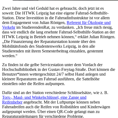
Zwei Jahre und viel Geduld hat es gebraucht, doch jetzt ist es
soweit: Die HTWK Leipzig hat eine eigene Fahrrad-Selbsthilfe-
Station. Diese Investition in die Fahrradinfrastruktur ist vor allem
dem Engagement von Julian Röntgen,
Referent für Ökologie und
Verkehr
im StudierendenRat, zu verdanken. „Ich freue mich riesig,
dass wir endlich die lang ersehnte Fahrrad-Selbsthilfe-Station an der
HTWK Leipzig in Betrieb nehmen können,“ erklärt Julian Röntgen.
„Die Finanzierung der Reparaturstation konnte über den
Mobilitätsfonds des Studentenwerks Leipzig, in den alle
Studierenden mit ihrem Semesterbeitrag einzahlen, gestemmt
werden.“
Zu finden ist die gelbe Servicestation unter dem Vordach der
Hochschulbibliothek in der Gustav-Freytag-Straße. Dort können die
Benutzer*innen wettergeschützt 24/7 selbst Hand anlegen und
kleinere Reparaturen am Fahrrad ausführen, die Sattelhöhe
einstellen oder die Reifen aufpumpen.
Dafür sind an der Station verschiedene Schlüsselsätze, wie z. B.
Torx-, Maul- und Winkelschlüssel, eine Zange und
Reifenheber
angebracht. Mit der Luftpumpe können neben
Fahrradreifen auch die Reifen von Rollstühlen und Kinderwägen
aufgepumpt werden. Über einen QR-Code gelangt man zu
Reparaturanleitungen für verschiedene Probleme.