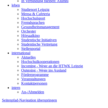
In Verbindung bleiben: Alumni
leben
Studienort Leipzig
Mensa & Cafeteria
Hochschulsport
Fremdsprachen
Gesundheitsmanagement
Orchester
Hörsaalkino
Studentische Initiativen
Studentische Vertretung
Stellenportal
international
Aktuelles
Hochschulkooperationen
Incoming - Wege an die HTWK Leipzig
Outgoing - Wege ins Ausland
Förderprogramme
Veranstaltungen
Kontaktpersonen
intern
An-/Abmelden
Seitenpfad-Navigation überspringen