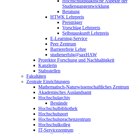
Hochschuldidaktische Aspekte der
Studiengangentwicklung
Beratung
HTWK Lehrpreis
Preisträger
Vorschlag Lehrpreis
Selbstauskunft Lehrpreis
E-Learning-Service
Peer Zentrum
Barrierefreie Lehre
studienerfolg@saxHAW
Prorektor Forschung und Nachhaltigkeit
Kanzlerin
Stabsstellen
Fakultäten
Zentrale Einrichtungen
Mathematisch-Naturwissenschaftliches Zentrum
Akademisches Auslandsamt
Hochschularchiv
Bestände
Hochschulbibliothek
Hochschulsport
Hochschulsprachenzentrum
Hochschulkolleg
IT-Servicezentrum