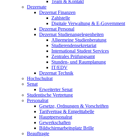
Team & Kontakt
Dezernate
Dezernat Finanzen
Zahlstelle
Digitale Verwaltung & E-Government
Dezernat Personal
Dezernat Studienangelegenheiten
Allgemeine Studienberatung
Studierendensekretariat
International Student Services
Zentrales Prüfungsamt
Stunden- und Raumplanung
IT/EDV
Dezernat Technik
Hochschulrat
Senat
Erweiterter Senat
Studentische Vertretung
Personalrat
Gesetze, Ordnungen & Vorschriften
Tarifvertrag & Entgelttabelle
Hauptpersonalrat
Gewerkschaften
Bildschirmarbeitsplatz Brille
Beauftragte