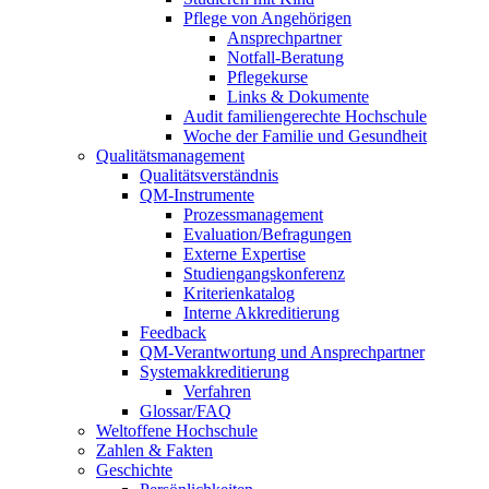
Pflege von Angehörigen
Ansprechpartner
Notfall-Beratung
Pflegekurse
Links & Dokumente
Audit familiengerechte Hochschule
Woche der Familie und Gesundheit
Qualitätsmanagement
Qualitätsverständnis
QM-Instrumente
Prozessmanagement
Evaluation/Befragungen
Externe Expertise
Studiengangskonferenz
Kriterienkatalog
Interne Akkreditierung
Feedback
QM-Verantwortung und Ansprechpartner
Systemakkreditierung
Verfahren
Glossar/FAQ
Weltoffene Hochschule
Zahlen & Fakten
Geschichte