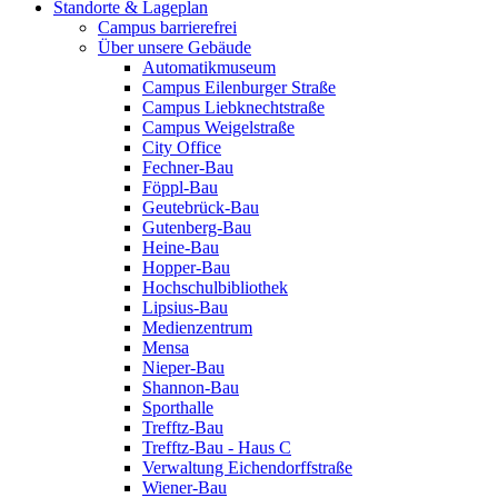
Standorte & Lageplan
Campus barrierefrei
Über unsere Gebäude
Automatikmuseum
Campus Eilenburger Straße
Campus Liebknechtstraße
Campus Weigelstraße
City Office
Fechner-Bau
Föppl-Bau
Geutebrück-Bau
Gutenberg-Bau
Heine-Bau
Hopper-Bau
Hochschulbibliothek
Lipsius-Bau
Medienzentrum
Mensa
Nieper-Bau
Shannon-Bau
Sporthalle
Trefftz-Bau
Trefftz-Bau - Haus C
Verwaltung Eichendorffstraße
Wiener-Bau