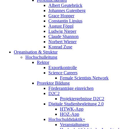
Persönlichkeiten
Albert Geutebrück
Johannes Gutenberg
Grace Hopper
Constantin Lipsius
August Föppl
Ludwig Nieper
Claude Shannon
Norbert Wiener
Konrad Zuse
Organisation & Struktur
Hochschulleitung
Rektor
Exportkontrolle
Science Careers
Female Scientists Network
Prorektor Bildung
Förderanträge einreichen
D2C2
Projektergebnisse D2C2
Digitale Studienbegleitung 2.0
HTWK-App
HOZ-App
Hochschuldidaktik+
Veranstaltungen