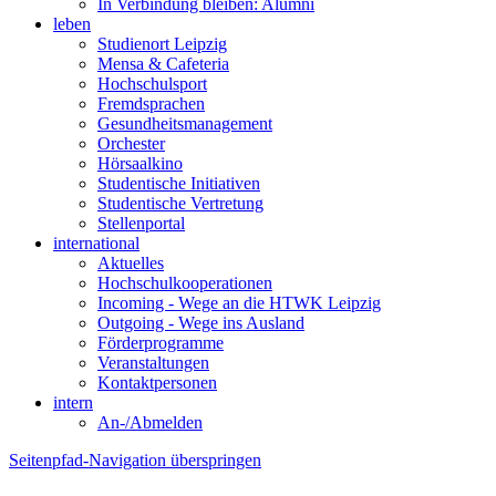
In Verbindung bleiben: Alumni
leben
Studienort Leipzig
Mensa & Cafeteria
Hochschulsport
Fremdsprachen
Gesundheitsmanagement
Orchester
Hörsaalkino
Studentische Initiativen
Studentische Vertretung
Stellenportal
international
Aktuelles
Hochschulkooperationen
Incoming - Wege an die HTWK Leipzig
Outgoing - Wege ins Ausland
Förderprogramme
Veranstaltungen
Kontaktpersonen
intern
An-/Abmelden
Seitenpfad-Navigation überspringen