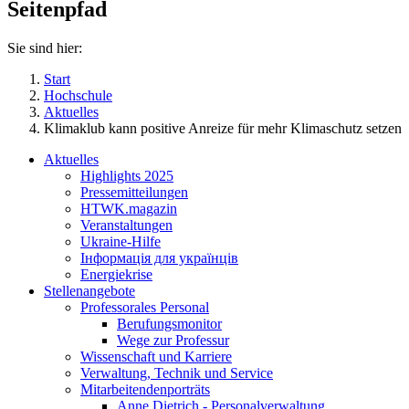
Seitenpfad
Sie sind hier:
Start
Hochschule
Aktuelles
Klimaklub kann positive Anreize für mehr Klimaschutz setzen
Aktuelles
Highlights 2025
Pressemitteilungen
HTWK.magazin
Veranstaltungen
Ukraine-Hilfe
Інформація для українців
Energiekrise
Stellenangebote
Professorales Personal
Berufungsmonitor
Wege zur Professur
Wissenschaft und Karriere
Verwaltung, Technik und Service
Mitarbeitendenporträts
Anne Dietrich - Personalverwaltung