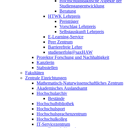
Hochschuldidaktische Aspekte der
Studiengangentwicklung
Beratung
HTWK Lehrpreis
Preisträger
Vorschlag Lehrpreis
Selbstauskunft Lehrpreis
E-Learning-Service
Peer Zentrum
Barrierefreie Lehre
studienerfolg@saxHAW
Prorektor Forschung und Nachhaltigkeit
Kanzlerin
Stabsstellen
Fakultäten
Zentrale Einrichtungen
Mathematisch-Naturwissenschaftliches Zentrum
Akademisches Auslandsamt
Hochschularchiv
Bestände
Hochschulbibliothek
Hochschulsport
Hochschulsprachenzentrum
Hochschulkolleg
IT-Servicezentrum