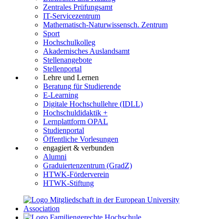
Zentrales Prüfungsamt
IT-Servicezentrum
Mathematisch-Naturwissensch. Zentrum
Sport
Hochschulkolleg
Akademisches Auslandsamt
Stellenangebote
Stellenportal
Lehre und Lernen
Beratung für Studierende
E-Learning
Digitale Hochschullehre (IDLL)
Hochschuldidaktik +
Lernplattform OPAL
Studienportal
Öffentliche Vorlesungen
engagiert & verbunden
Alumni
Graduiertenzentrum (GradZ)
HTWK-Förderverein
HTWK-Stiftung