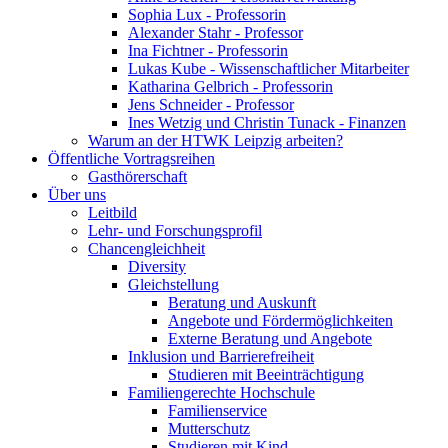
Sophia Lux - Professorin
Alexander Stahr - Professor
Ina Fichtner - Professorin
Lukas Kube - Wissenschaftlicher Mitarbeiter
Katharina Gelbrich - Professorin
Jens Schneider - Professor
Ines Wetzig und Christin Tunack - Finanzen
Warum an der HTWK Leipzig arbeiten?
Öffentliche Vortragsreihen
Gasthörerschaft
Über uns
Leitbild
Lehr- und Forschungsprofil
Chancengleichheit
Diversity
Gleichstellung
Beratung und Auskunft
Angebote und Fördermöglichkeiten
Externe Beratung und Angebote
Inklusion und Barrierefreiheit
Studieren mit Beeinträchtigung
Familiengerechte Hochschule
Familienservice
Mutterschutz
Studieren mit Kind