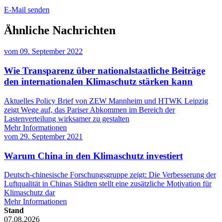
E-Mail senden
Ähnliche Nachrichten
vom
09. September 2022
Wie Transparenz über nationalstaatliche Beiträge
den internationalen Klimaschutz stärken kann
Aktuelles Policy Brief von ZEW Mannheim und HTWK Leipzig
zeigt Wege auf, das Pariser Abkommen im Bereich der
Lastenverteilung wirksamer zu gestalten
Mehr Informationen
vom
29. September 2021
Warum China in den Klimaschutz investiert
Deutsch-chinesische Forschungsgruppe zeigt: Die Verbesserung der
Luftqualität in Chinas Städten stellt eine zusätzliche Motivation für
Klimaschutz dar
Mehr Informationen
Stand
07.08.2026