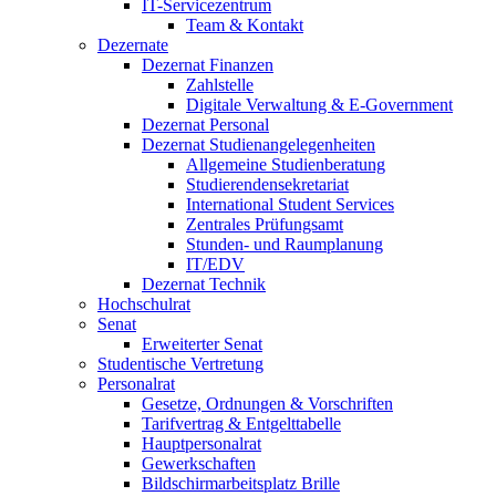
IT-Servicezentrum
Team & Kontakt
Dezernate
Dezernat Finanzen
Zahlstelle
Digitale Verwaltung & E-Government
Dezernat Personal
Dezernat Studienangelegenheiten
Allgemeine Studienberatung
Studierendensekretariat
International Student Services
Zentrales Prüfungsamt
Stunden- und Raumplanung
IT/EDV
Dezernat Technik
Hochschulrat
Senat
Erweiterter Senat
Studentische Vertretung
Personalrat
Gesetze, Ordnungen & Vorschriften
Tarifvertrag & Entgelttabelle
Hauptpersonalrat
Gewerkschaften
Bildschirmarbeitsplatz Brille