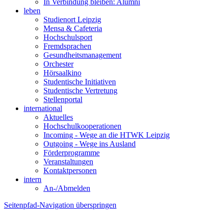
In Verbindung bleiben: Alumni
leben
Studienort Leipzig
Mensa & Cafeteria
Hochschulsport
Fremdsprachen
Gesundheitsmanagement
Orchester
Hörsaalkino
Studentische Initiativen
Studentische Vertretung
Stellenportal
international
Aktuelles
Hochschulkooperationen
Incoming - Wege an die HTWK Leipzig
Outgoing - Wege ins Ausland
Förderprogramme
Veranstaltungen
Kontaktpersonen
intern
An-/Abmelden
Seitenpfad-Navigation überspringen