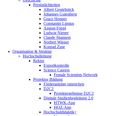
Geschichte
Persönlichkeiten
Albert Geutebrück
Johannes Gutenberg
Grace Hopper
Constantin Lipsius
August Föppl
Ludwig Nieper
Claude Shannon
Norbert Wiener
Konrad Zuse
Organisation & Struktur
Hochschulleitung
Rektor
Exportkontrolle
Science Careers
Female Scientists Network
Prorektor Bildung
Förderanträge einreichen
D2C2
Projektergebnisse D2C2
Digitale Studienbegleitung 2.0
HTWK-App
HOZ-App
Hochschuldidaktik+