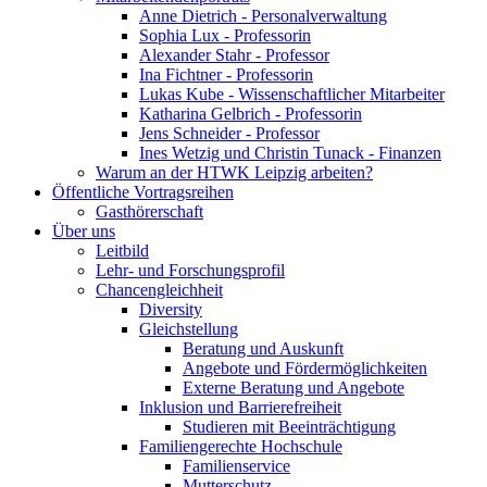
Anne Dietrich - Personalverwaltung
Sophia Lux - Professorin
Alexander Stahr - Professor
Ina Fichtner - Professorin
Lukas Kube - Wissenschaftlicher Mitarbeiter
Katharina Gelbrich - Professorin
Jens Schneider - Professor
Ines Wetzig und Christin Tunack - Finanzen
Warum an der HTWK Leipzig arbeiten?
Öffentliche Vortragsreihen
Gasthörerschaft
Über uns
Leitbild
Lehr- und Forschungsprofil
Chancengleichheit
Diversity
Gleichstellung
Beratung und Auskunft
Angebote und Fördermöglichkeiten
Externe Beratung und Angebote
Inklusion und Barrierefreiheit
Studieren mit Beeinträchtigung
Familiengerechte Hochschule
Familienservice
Mutterschutz