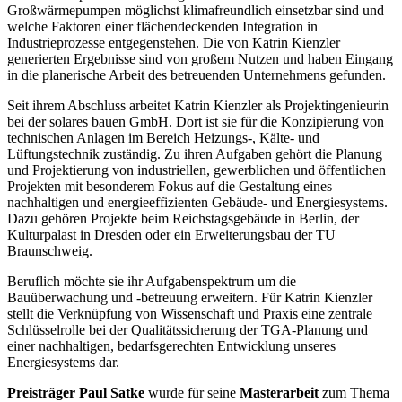
Großwärmepumpen möglichst klimafreundlich einsetzbar sind und
welche Faktoren einer flächendeckenden Integration in
Industrieprozesse entgegenstehen. Die von Katrin Kienzler
generierten Ergebnisse sind von großem Nutzen und haben Eingang
in die planerische Arbeit des betreuenden Unternehmens gefunden.
Seit ihrem Abschluss arbeitet Katrin Kienzler als Projektingenieurin
bei der solares bauen GmbH. Dort ist sie für die Konzipierung von
technischen Anlagen im Bereich Heizungs-, Kälte- und
Lüftungstechnik zuständig. Zu ihren Aufgaben gehört die Planung
und Projektierung von industriellen, gewerblichen und öffentlichen
Projekten mit besonderem Fokus auf die Gestaltung eines
nachhaltigen und energieeffizienten Gebäude- und Energiesystems.
Dazu gehören Projekte beim Reichstagsgebäude in Berlin, der
Kulturpalast in Dresden oder ein Erweiterungsbau der TU
Braunschweig.
Beruflich möchte sie ihr Aufgabenspektrum um die
Bauüberwachung und -betreuung erweitern. Für Katrin Kienzler
stellt die Verknüpfung von Wissenschaft und Praxis eine zentrale
Schlüsselrolle bei der Qualitätssicherung der TGA-Planung und
einer nachhaltigen, bedarfsgerechten Entwicklung unseres
Energiesystems dar.
Preisträger Paul Satke
wurde für seine
Masterarbeit
zum Thema