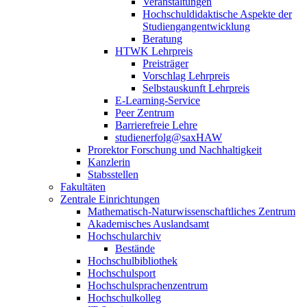
Veranstaltungen
Hochschuldidaktische Aspekte der
Studiengangentwicklung
Beratung
HTWK Lehrpreis
Preisträger
Vorschlag Lehrpreis
Selbstauskunft Lehrpreis
E-Learning-Service
Peer Zentrum
Barrierefreie Lehre
studienerfolg@saxHAW
Prorektor Forschung und Nachhaltigkeit
Kanzlerin
Stabsstellen
Fakultäten
Zentrale Einrichtungen
Mathematisch-Naturwissenschaftliches Zentrum
Akademisches Auslandsamt
Hochschularchiv
Bestände
Hochschulbibliothek
Hochschulsport
Hochschulsprachenzentrum
Hochschulkolleg