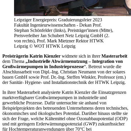
Leipziger Energiepreis: Graduierungsfeier 2023
Fakultät Ingenieurwissenschaften - Dekan Prof.
Stephan Schönfelder (links), Preisträger'innen (Mitte),
Preisverleiher Jan Schubert Netz Leipzig GmbH (2.
von rechts), Prof. Mark Mietzner Rektor HTWK
Leipzig © WOT HTWK Leipzig
Preisträgerin Katrin Kienzler
widmete sich in ihrer
Masterarbeit
dem Thema
„Industrielle Abwärmenutzung – Integration von
Großwärmepumpen in Industrieprozesse
“. Betreut wurde die
Abschlussarbeit von Dipl.-Ing. Christian Neumann von der solares
bauen GmbH sowie Prof. Dr.-Ing. Steffen Winkler, Professor (em.)
der Sanitär- Hygiene- und Installationstechnik der HTWK Leipzig.
In ihrer Masterarbeit analysierte Katrin Kienzler die Einsatzgrenzen
marktverfügbarer Großwärmepumpen in industrielle und
gewerbliche Prozesse. Dafür untersuchte sie anhand von
Beispielprojekten des betreuenden Unternehmens deren technisches,
ökonomisches und ökologisches Potential. Darüber hinaus stellte sie
sich der Frage, welche Kältemittel ohne Ozonabbaupotential (ODP)
und mit geringem Erderwärmungspotenzial (GWP) zukunftssicher
für Hochtemperaturanwendungen über 70°C bei