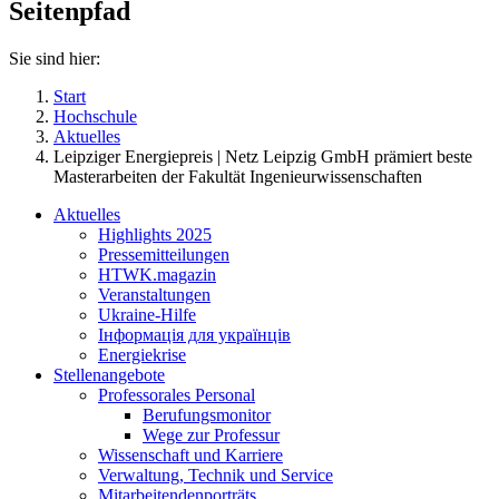
Seitenpfad
Sie sind hier:
Start
Hochschule
Aktuelles
Leipziger Energiepreis | Netz Leipzig GmbH prämiert beste
Masterarbeiten der Fakultät Ingenieurwissenschaften
Aktuelles
Highlights 2025
Pressemitteilungen
HTWK.magazin
Veranstaltungen
Ukraine-Hilfe
Інформація для українців
Energiekrise
Stellenangebote
Professorales Personal
Berufungsmonitor
Wege zur Professur
Wissenschaft und Karriere
Verwaltung, Technik und Service
Mitarbeitendenporträts