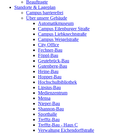
Beauftragte
Standorte & Lageplan
Campus barrierefrei
Über unsere Gebäude
Automatikmuseum
Campus Eilenburger Straße
Campus Liebknechtstraße
Campus Weigelstraße
City Office
Fechner-Bau
Föppl-Bau
Geutebrück-Bau
Gutenberg-Bau
Heine-Bau
Hopper-Bau
Hochschulbibliothek
Lipsius-Bau
Medienzentrum
Mensa
Nieper-Bau
Shannon-Bau
Sporthalle
Trefftz-Bau
Trefftz-Bau - Haus C
Verwaltung Eichendorffstraße