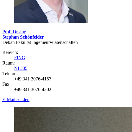
Prof. Dr.-Ing.
Stephan Schönfelder
Dekan Fakultät Ingenieurwissenschaften
Bereich:
FING
Raum:
NI 335
Telefon:
+49 341 3076-4157
Fax:
+49 341 3076-4202
E-Mail senden