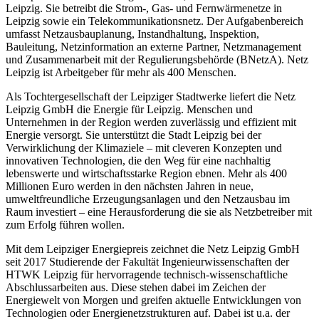
Leipzig. Sie betreibt die Strom-, Gas- und Fernwärmenetze in
Leipzig sowie ein Telekommunikationsnetz. Der Aufgabenbereich
umfasst Netzausbauplanung, Instandhaltung, Inspektion,
Bauleitung, Netzinformation an externe Partner, Netzmanagement
und Zusammenarbeit mit der Regulierungsbehörde (BNetzA). Netz
Leipzig ist Arbeitgeber für mehr als 400 Menschen.
Als Tochtergesellschaft der Leipziger Stadtwerke liefert die Netz
Leipzig GmbH die Energie für Leipzig. Menschen und
Unternehmen in der Region werden zuverlässig und effizient mit
Energie versorgt. Sie unterstützt die Stadt Leipzig bei der
Verwirklichung der Klimaziele – mit cleveren Konzepten und
innovativen Technologien, die den Weg für eine nachhaltig
lebenswerte und wirtschaftsstarke Region ebnen. Mehr als 400
Millionen Euro werden in den nächsten Jahren in neue,
umweltfreundliche Erzeugungsanlagen und den Netzausbau im
Raum investiert – eine Herausforderung die sie als Netzbetreiber mit
zum Erfolg führen wollen.
Mit dem Leipziger Energiepreis zeichnet die Netz Leipzig GmbH
seit 2017 Studierende der Fakultät Ingenieurwissenschaften der
HTWK Leipzig für hervorragende technisch-wissenschaftliche
Abschlussarbeiten aus. Diese stehen dabei im Zeichen der
Energiewelt von Morgen und greifen aktuelle Entwicklungen von
Technologien oder Energienetzstrukturen auf. Dabei ist u.a. der