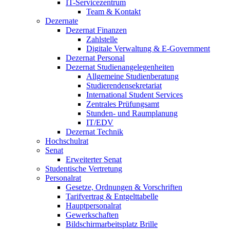
IT-Servicezentrum
Team & Kontakt
Dezernate
Dezernat Finanzen
Zahlstelle
Digitale Verwaltung & E-Government
Dezernat Personal
Dezernat Studienangelegenheiten
Allgemeine Studienberatung
Studierendensekretariat
International Student Services
Zentrales Prüfungsamt
Stunden- und Raumplanung
IT/EDV
Dezernat Technik
Hochschulrat
Senat
Erweiterter Senat
Studentische Vertretung
Personalrat
Gesetze, Ordnungen & Vorschriften
Tarifvertrag & Entgelttabelle
Hauptpersonalrat
Gewerkschaften
Bildschirmarbeitsplatz Brille