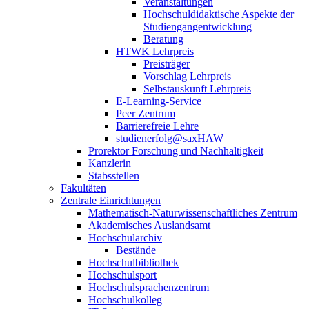
Veranstaltungen
Hochschuldidaktische Aspekte der
Studiengangentwicklung
Beratung
HTWK Lehrpreis
Preisträger
Vorschlag Lehrpreis
Selbstauskunft Lehrpreis
E-Learning-Service
Peer Zentrum
Barrierefreie Lehre
studienerfolg@saxHAW
Prorektor Forschung und Nachhaltigkeit
Kanzlerin
Stabsstellen
Fakultäten
Zentrale Einrichtungen
Mathematisch-Naturwissenschaftliches Zentrum
Akademisches Auslandsamt
Hochschularchiv
Bestände
Hochschulbibliothek
Hochschulsport
Hochschulsprachenzentrum
Hochschulkolleg