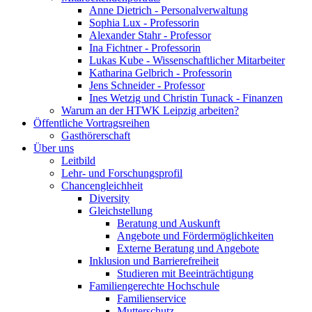
Anne Dietrich - Personalverwaltung
Sophia Lux - Professorin
Alexander Stahr - Professor
Ina Fichtner - Professorin
Lukas Kube - Wissenschaftlicher Mitarbeiter
Katharina Gelbrich - Professorin
Jens Schneider - Professor
Ines Wetzig und Christin Tunack - Finanzen
Warum an der HTWK Leipzig arbeiten?
Öffentliche Vortragsreihen
Gasthörerschaft
Über uns
Leitbild
Lehr- und Forschungsprofil
Chancengleichheit
Diversity
Gleichstellung
Beratung und Auskunft
Angebote und Fördermöglichkeiten
Externe Beratung und Angebote
Inklusion und Barrierefreiheit
Studieren mit Beeinträchtigung
Familiengerechte Hochschule
Familienservice
Mutterschutz