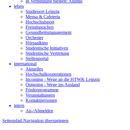
In Verbindung bleiben: Alumni
leben
Studienort Leipzig
Mensa & Cafeteria
Hochschulsport
Fremdsprachen
Gesundheitsmanagement
Orchester
Hörsaalkino
Studentische Initiativen
Studentische Vertretung
Stellenportal
international
Aktuelles
Hochschulkooperationen
Incoming - Wege an die HTWK Leipzig
Outgoing - Wege ins Ausland
Förderprogramme
Veranstaltungen
Kontaktpersonen
intern
An-/Abmelden
Seitenpfad-Navigation überspringen