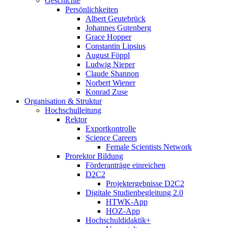
Geschichte
Persönlichkeiten
Albert Geutebrück
Johannes Gutenberg
Grace Hopper
Constantin Lipsius
August Föppl
Ludwig Nieper
Claude Shannon
Norbert Wiener
Konrad Zuse
Organisation & Struktur
Hochschulleitung
Rektor
Exportkontrolle
Science Careers
Female Scientists Network
Prorektor Bildung
Förderanträge einreichen
D2C2
Projektergebnisse D2C2
Digitale Studienbegleitung 2.0
HTWK-App
HOZ-App
Hochschuldidaktik+