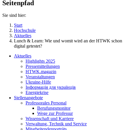
Seitenpfad
Sie sind hier:
Start
Hochschule
Aktuelles
Lunch & Learn: Wie und womit wird an der HTWK schon
digital getestet?
Aktuelles
Highlights 2025
Pressemitteilungen
HTWK.magazin
Veranstaltungen
Ukraine-Hilfe
Інформація для українців
Energiekrise
Stellenangebote
Professorales Personal
Berufungsmonitor
Wege zur Professur
Wissenschaft und Karriere
Verwaltung, Technik und Service
Mitarbeitendenporträts