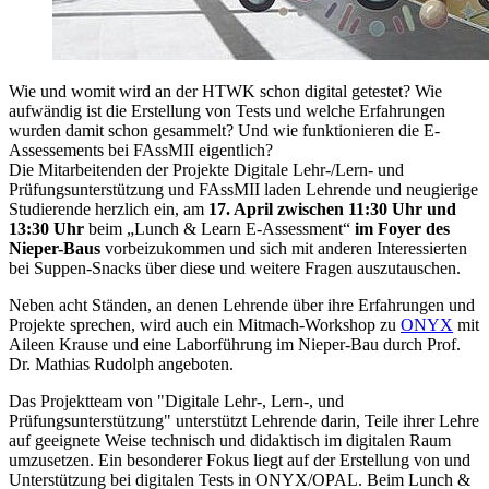
Wie und womit wird an der HTWK schon digital getestet? Wie
aufwändig ist die Erstellung von Tests und welche Erfahrungen
wurden damit schon gesammelt? Und wie funktionieren die E-
Assessements bei FAssMII eigentlich?
Die Mitarbeitenden der Projekte Digitale Lehr-/Lern- und
Prüfungsunterstützung und FAssMII laden Lehrende und neugierige
Studierende herzlich ein, am
17. April zwischen 11:30 Uhr und
13:30 Uhr
beim „Lunch & Learn E-Assessment“
im Foyer des
Nieper-Baus
vorbeizukommen und sich mit anderen Interessierten
bei Suppen-Snacks über diese und weitere Fragen auszutauschen.
Neben acht Ständen, an denen Lehrende über ihre Erfahrungen und
Projekte sprechen, wird auch ein Mitmach-Workshop zu
ONYX
mit
Aileen Krause und eine Laborführung im Nieper-Bau durch Prof.
Dr. Mathias Rudolph angeboten.
Das Projektteam von "Digitale Lehr-, Lern-, und
Prüfungsunterstützung" unterstützt Lehrende darin, Teile ihrer Lehre
auf geeignete Weise technisch und didaktisch im digitalen Raum
umzusetzen. Ein besonderer Fokus liegt auf der Erstellung von und
Unterstützung bei digitalen Tests in ONYX/OPAL. Beim Lunch &