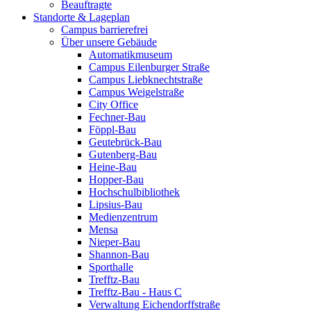
Beauftragte
Standorte & Lageplan
Campus barrierefrei
Über unsere Gebäude
Automatikmuseum
Campus Eilenburger Straße
Campus Liebknechtstraße
Campus Weigelstraße
City Office
Fechner-Bau
Föppl-Bau
Geutebrück-Bau
Gutenberg-Bau
Heine-Bau
Hopper-Bau
Hochschulbibliothek
Lipsius-Bau
Medienzentrum
Mensa
Nieper-Bau
Shannon-Bau
Sporthalle
Trefftz-Bau
Trefftz-Bau - Haus C
Verwaltung Eichendorffstraße