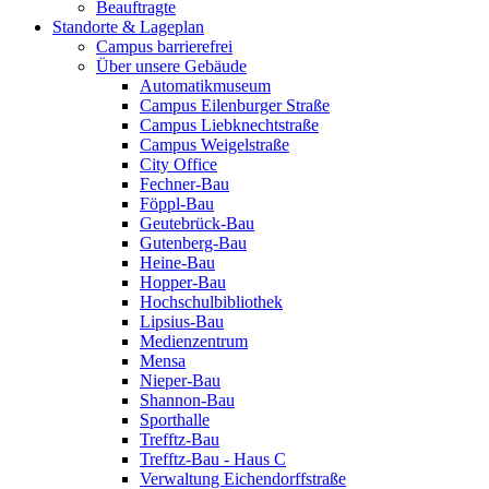
Beauftragte
Standorte & Lageplan
Campus barrierefrei
Über unsere Gebäude
Automatikmuseum
Campus Eilenburger Straße
Campus Liebknechtstraße
Campus Weigelstraße
City Office
Fechner-Bau
Föppl-Bau
Geutebrück-Bau
Gutenberg-Bau
Heine-Bau
Hopper-Bau
Hochschulbibliothek
Lipsius-Bau
Medienzentrum
Mensa
Nieper-Bau
Shannon-Bau
Sporthalle
Trefftz-Bau
Trefftz-Bau - Haus C
Verwaltung Eichendorffstraße