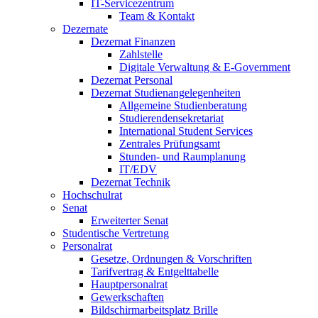
IT-Servicezentrum
Team & Kontakt
Dezernate
Dezernat Finanzen
Zahlstelle
Digitale Verwaltung & E-Government
Dezernat Personal
Dezernat Studienangelegenheiten
Allgemeine Studienberatung
Studierendensekretariat
International Student Services
Zentrales Prüfungsamt
Stunden- und Raumplanung
IT/EDV
Dezernat Technik
Hochschulrat
Senat
Erweiterter Senat
Studentische Vertretung
Personalrat
Gesetze, Ordnungen & Vorschriften
Tarifvertrag & Entgelttabelle
Hauptpersonalrat
Gewerkschaften
Bildschirmarbeitsplatz Brille