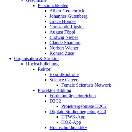
Geschichte
Persönlichkeiten
Albert Geutebrück
Johannes Gutenberg
Grace Hopper
Constantin Lipsius
August Föppl
Ludwig Nieper
Claude Shannon
Norbert Wiener
Konrad Zuse
Organisation & Struktur
Hochschulleitung
Rektor
Exportkontrolle
Science Careers
Female Scientists Network
Prorektor Bildung
Förderanträge einreichen
D2C2
Projektergebnisse D2C2
Digitale Studienbegleitung 2.0
HTWK-App
HOZ-App
Hochschuldidaktik+