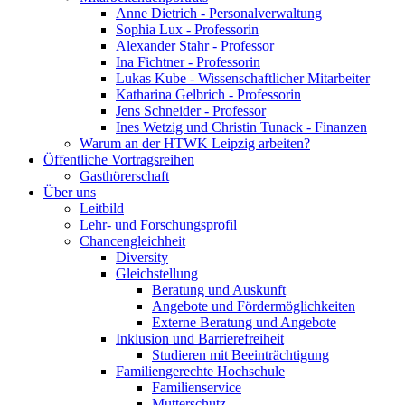
Anne Dietrich - Personalverwaltung
Sophia Lux - Professorin
Alexander Stahr - Professor
Ina Fichtner - Professorin
Lukas Kube - Wissenschaftlicher Mitarbeiter
Katharina Gelbrich - Professorin
Jens Schneider - Professor
Ines Wetzig und Christin Tunack - Finanzen
Warum an der HTWK Leipzig arbeiten?
Öffentliche Vortragsreihen
Gasthörerschaft
Über uns
Leitbild
Lehr- und Forschungsprofil
Chancengleichheit
Diversity
Gleichstellung
Beratung und Auskunft
Angebote und Fördermöglichkeiten
Externe Beratung und Angebote
Inklusion und Barrierefreiheit
Studieren mit Beeinträchtigung
Familiengerechte Hochschule
Familienservice
Mutterschutz