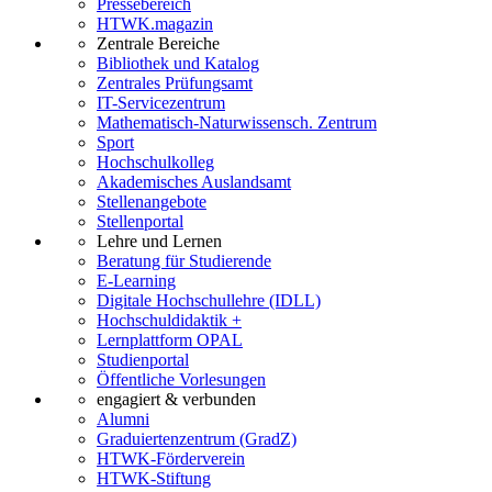
Pressebereich
HTWK.magazin
Zentrale Bereiche
Bibliothek und Katalog
Zentrales Prüfungsamt
IT-Servicezentrum
Mathematisch-Naturwissensch. Zentrum
Sport
Hochschulkolleg
Akademisches Auslandsamt
Stellenangebote
Stellenportal
Lehre und Lernen
Beratung für Studierende
E-Learning
Digitale Hochschullehre (IDLL)
Hochschuldidaktik +
Lernplattform OPAL
Studienportal
Öffentliche Vorlesungen
engagiert & verbunden
Alumni
Graduiertenzentrum (GradZ)
HTWK-Förderverein
HTWK-Stiftung