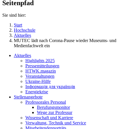
Seitenpfad
Sie sind hier:
Start
Hochschule
Aktuelles
MUTEC lädt nach Corona-Pause wieder Museums- und
Medienfachwelt ein
Aktuelles
Highlights 2025
Pressemitteilungen
HTWK.magazin
Veranstaltungen
Ukraine-Hilfe
Інформація для українців
Energiekrise
Stellenangebote
Professorales Personal
Berufungsmonitor
Wege zur Professur
Wissenschaft und Karriere
Verwaltung, Technik und Service
Mitarbeitendenporträts