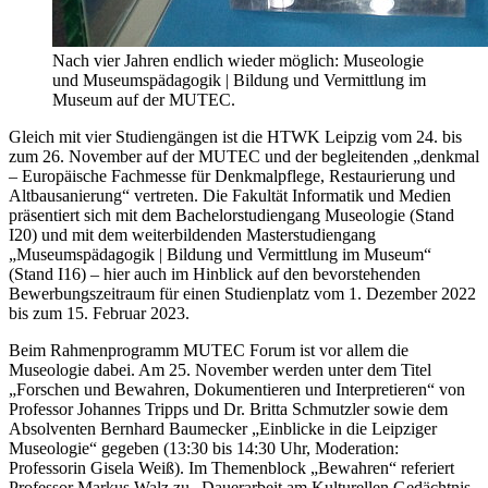
Nach vier Jahren endlich wieder möglich: Museologie
und Museumspädagogik | Bildung und Vermittlung im
Museum auf der MUTEC.
Gleich mit vier Studiengängen ist die HTWK Leipzig vom 24. bis
zum 26. November auf der MUTEC und der begleitenden „denkmal
– Europäische Fachmesse für Denkmalpflege, Restaurierung und
Altbausanierung“ vertreten. Die Fakultät Informatik und Medien
präsentiert sich mit dem Bachelorstudiengang Museologie (Stand
I20) und mit dem weiterbildenden Masterstudiengang
„Museumspädagogik | Bildung und Vermittlung im Museum“
(Stand I16) – hier auch im Hinblick auf den bevorstehenden
Bewerbungszeitraum für einen Studienplatz vom 1. Dezember 2022
bis zum 15. Februar 2023.
Beim Rahmenprogramm MUTEC Forum ist vor allem die
Museologie dabei. Am 25. November werden unter dem Titel
„Forschen und Bewahren, Dokumentieren und Interpretieren“ von
Professor Johannes Tripps und Dr. Britta Schmutzler sowie dem
Absolventen Bernhard Baumecker „Einblicke in die Leipziger
Museologie“ gegeben (13:30 bis 14:30 Uhr, Moderation:
Professorin Gisela Weiß). Im Themenblock „Bewahren“ referiert
Professor Markus Walz zu „Dauerarbeit am Kulturellen Gedächtnis