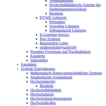
Veranstaltungen
Hochschuldidaktische Aspekte der
Studiengangentwicklung
Beratung
HTWK Lehrpreis
Preisträger
Vorschlag Lehrpreis
Selbstauskunft Lehrpreis
E-Learning-Service
Peer Zentrum
Barrierefreie Lehre
studienerfolg@saxHAW
Prorektor Forschung und Nachhaltigkeit
Kanzlerin
Stabsstellen
Fakultäten
Zentrale Einrichtungen
Mathematisch-Naturwissenschaftliches Zentrum
Akademisches Auslandsamt
Hochschularchiv
Bestände
Hochschulbibliothek
Hochschulsport
Hochschulsprachenzentrum
Hochschulkolleg