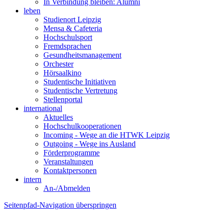
In Verbindung bleiben: Alumni
leben
Studienort Leipzig
Mensa & Cafeteria
Hochschulsport
Fremdsprachen
Gesundheitsmanagement
Orchester
Hörsaalkino
Studentische Initiativen
Studentische Vertretung
Stellenportal
international
Aktuelles
Hochschulkooperationen
Incoming - Wege an die HTWK Leipzig
Outgoing - Wege ins Ausland
Förderprogramme
Veranstaltungen
Kontaktpersonen
intern
An-/Abmelden
Seitenpfad-Navigation überspringen