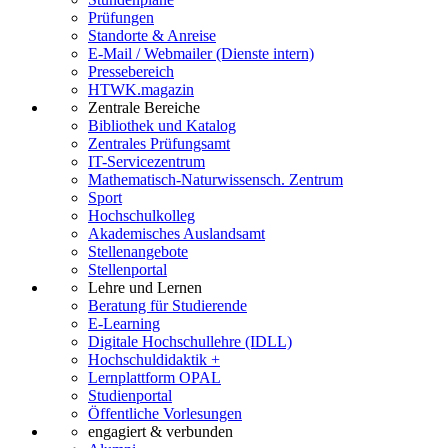
Prüfungen
Standorte & Anreise
E-Mail / Webmailer (Dienste intern)
Pressebereich
HTWK.magazin
Zentrale Bereiche
Bibliothek und Katalog
Zentrales Prüfungsamt
IT-Servicezentrum
Mathematisch-Naturwissensch. Zentrum
Sport
Hochschulkolleg
Akademisches Auslandsamt
Stellenangebote
Stellenportal
Lehre und Lernen
Beratung für Studierende
E-Learning
Digitale Hochschullehre (IDLL)
Hochschuldidaktik +
Lernplattform OPAL
Studienportal
Öffentliche Vorlesungen
engagiert & verbunden