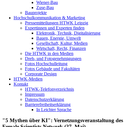
Wiener-Bau
Zuse-Bau
Bauprojekte
Hochschulkommunikation & Marketing
Pressemitteilungen HTWK Leipzig
Expertinnen und Experten finden
Elektronik, Technik, Digitalisierung
Bauen, Energie, Umwelt
Gesellschaft, Kultur, Medien
Wirtschaft, Recht, Finanzen
Die HTWK in den Medien
Dreh- und Fotogenehmigungen
Fotos Hochschulleitung
Fotos Gebäude und Fakultäten
Corporate Design
HTWK-Medien
Kontakt
HTWK-Telefonverzeichnis
Impressum
Datenschutzerklärung
Barrierefreiheitserklärung
In Leichter Sprache
"5 Mythen über KI": Vernetzungsveranstaltung des
Female Scientists Network (27. Mai)