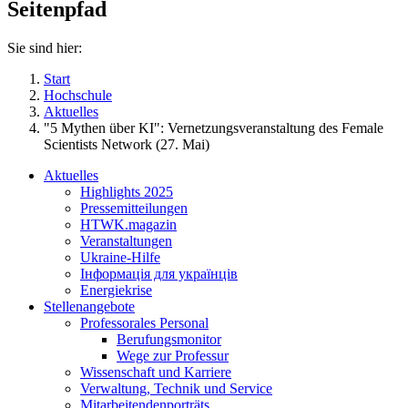
Seitenpfad
Sie sind hier:
Start
Hochschule
Aktuelles
"5 Mythen über KI": Vernetzungsveranstaltung des Female
Scientists Network (27. Mai)
Aktuelles
Highlights 2025
Pressemitteilungen
HTWK.magazin
Veranstaltungen
Ukraine-Hilfe
Інформація для українців
Energiekrise
Stellenangebote
Professorales Personal
Berufungsmonitor
Wege zur Professur
Wissenschaft und Karriere
Verwaltung, Technik und Service
Mitarbeitendenporträts