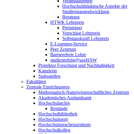
Veranstaltungen
Hochschuldidaktische Aspekte der
Studiengangentwicklung
Beratung
HTWK Lehrpreis
Preisträger
Vorschlag Lehrpreis
Selbstauskunft Lehrpreis
E-Learning-Service
Peer Zentrum
Barrierefreie Lehre
studienerfolg@saxHAW
Prorektor Forschung und Nachhaltigkeit
Kanzlerin
Stabsstellen
Fakultäten
Zentrale Einrichtungen
Mathematisch-Naturwissenschaftliches Zentrum
Akademisches Auslandsamt
Hochschularchiv
Bestände
Hochschulbibliothek
Hochschulsport
Hochschulsprachenzentrum
Hochschulkolleg