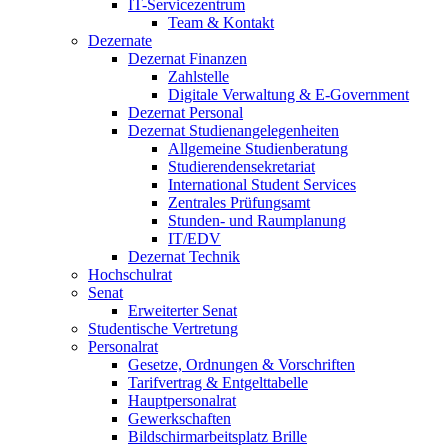
IT-Servicezentrum
Team & Kontakt
Dezernate
Dezernat Finanzen
Zahlstelle
Digitale Verwaltung & E-Government
Dezernat Personal
Dezernat Studienangelegenheiten
Allgemeine Studienberatung
Studierendensekretariat
International Student Services
Zentrales Prüfungsamt
Stunden- und Raumplanung
IT/EDV
Dezernat Technik
Hochschulrat
Senat
Erweiterter Senat
Studentische Vertretung
Personalrat
Gesetze, Ordnungen & Vorschriften
Tarifvertrag & Entgelttabelle
Hauptpersonalrat
Gewerkschaften
Bildschirmarbeitsplatz Brille