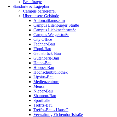
Beauftragte
Standorte & Lageplan
Campus barrierefrei
Über unsere Gebäude
Automatikmuseum
Campus Eilenburger Straße
Campus Liebknechtstraße
Campus Weigelstraße
City Office
Fechner-Bau
Föppl-Bau
Geutebrück-Bau
Gutenberg-Bau
Heine-Bau
Hopper-Bau
Hochschulbibliothek
Lipsius-Bau
Medienzentrum
Mensa
Nieper-Bau
Shannon-Bau
Sporthalle
Trefftz-Bau
Trefftz-Bau - Haus C
Verwaltung Eichendorffstraße