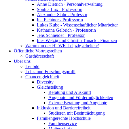
Anne Dietrich - Personalverwaltung
Sophia Lux - Professorin
Alexander Stahr - Professor
Ina Fichtner - Professorin
Lukas Kube - Wissenschaftlicher Mitarbeiter
Katharina Gelbrich - Professorin
Jens Schneider - Professor
Ines Wetzig und Christin Tunack - Finanzen
Warum an der HTWK Leipzig arbeiten?
Öffentliche Vortragsreihen
Gasthörerschaft
Über uns
Leitbild
Lehr- und Forschungsprofil
Chancengleichheit
Diversity
Gleichstellung
Beratung und Auskunft
Angebote und Fördermöglichkeiten
Externe Beratung und Angebote
Inklusion und Barrierefreiheit
Studieren mit Beeinträchtigung
Familiengerechte Hochschule
Familienservice
Mutterschutz