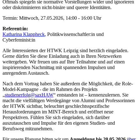
Oftmals spiegeln sie normative Vorstellungen wider und ignorieren
oder diskriminieren nicht-binäre und queere Identitäten.
Termin: Mittwoch, 27.05.2026, 14:00 - 16:00 Uhr
Referent:in:
Katharina Klappheck
, Politikwissenschaftler:in und
Cyberfeminist:in
Alle Interessierten der HTWK Leipzig sind herzlich eingeladen.
Gerne dürfen Sie diese Einladung auch in Ihren Netzwerken
weitergeben. Wir freuen uns auf Ihre Teilnahme und auf einen
inspirierenden Nachmittag mit spannenden Impulsen und
anregendem Austausch.
Nach dem Vortrag haben Sie außerdem die Möglichkeit, die Role-
Model-Kampagne - die im Rahmen des Projekts
„
studienerfolg@saxHAW
“ entstanden ist – kennenzulernen. Sie
macht die vielfältigen Werdegänge von Alumni und Professorinnen
der HTWK sichtbar, beleuchtet geschlechtsspezifische
Herausforderungen im MINT-Bereich und eröffnet neue
Perspektiven. Fühlen Sie sich eingeladen, sich darüber
auszutauschen und Impulse für den eigenen Studien- und
Berufsweg mitzunehmen.
Für unsere Planung bitten wir um
Anmeldung bis 20.05.2026
über