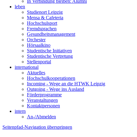
In Verbindung bleiben: Alumni
leben
Studienort Leipzig
Mensa & Cafeteria
Hochschulsport
Fremdsprachen
Gesundheitsmanagement
Orchester
Hörsaalkino
Studentische Initiativen
Studentische Vertretung
Stellenportal
international
Aktuelles
Hochschulkooperationen
Incoming - Wege an die HTWK Leipzig
Outgoing - Wege ins Ausland
Förderprogramme
Veranstaltungen
Kontaktpersonen
intern
An-/Abmelden
Seitenpfad-Navigation überspringen