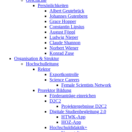
Geschichte
Persönlichkeiten
Albert Geutebrück
Johannes Gutenberg
Grace Hopper
Constantin Lipsius
August Föppl
Ludwig Nieper
Claude Shannon
Norbert Wiener
Konrad Zuse
Organisation & Struktur
Hochschulleitung
Rektor
Exportkontrolle
Science Careers
Female Scientists Network
Prorektor Bildung
Förderanträge einreichen
D2C2
Projektergebnisse D2C2
Digitale Studienbegleitung 2.0
HTWK-App
HOZ-App
Hochschuldidaktik+