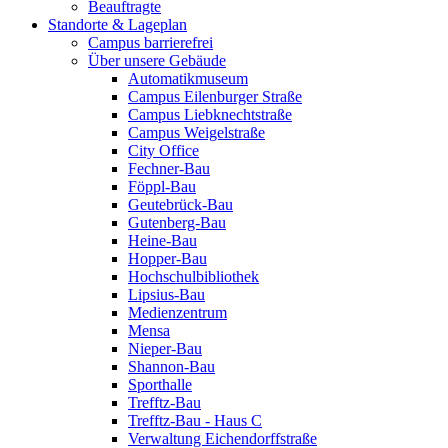
Beauftragte
Standorte & Lageplan
Campus barrierefrei
Über unsere Gebäude
Automatikmuseum
Campus Eilenburger Straße
Campus Liebknechtstraße
Campus Weigelstraße
City Office
Fechner-Bau
Föppl-Bau
Geutebrück-Bau
Gutenberg-Bau
Heine-Bau
Hopper-Bau
Hochschulbibliothek
Lipsius-Bau
Medienzentrum
Mensa
Nieper-Bau
Shannon-Bau
Sporthalle
Trefftz-Bau
Trefftz-Bau - Haus C
Verwaltung Eichendorffstraße