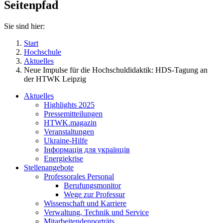
Seitenpfad
Sie sind hier:
Start
Hochschule
Aktuelles
Neue Impulse für die Hochschuldidaktik: HDS-Tagung an
der HTWK Leipzig
Aktuelles
Highlights 2025
Pressemitteilungen
HTWK.magazin
Veranstaltungen
Ukraine-Hilfe
Інформація для українців
Energiekrise
Stellenangebote
Professorales Personal
Berufungsmonitor
Wege zur Professur
Wissenschaft und Karriere
Verwaltung, Technik und Service
Mitarbeitendenporträts