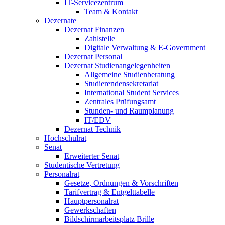
IT-Servicezentrum
Team & Kontakt
Dezernate
Dezernat Finanzen
Zahlstelle
Digitale Verwaltung & E-Government
Dezernat Personal
Dezernat Studienangelegenheiten
Allgemeine Studienberatung
Studierendensekretariat
International Student Services
Zentrales Prüfungsamt
Stunden- und Raumplanung
IT/EDV
Dezernat Technik
Hochschulrat
Senat
Erweiterter Senat
Studentische Vertretung
Personalrat
Gesetze, Ordnungen & Vorschriften
Tarifvertrag & Entgelttabelle
Hauptpersonalrat
Gewerkschaften
Bildschirmarbeitsplatz Brille