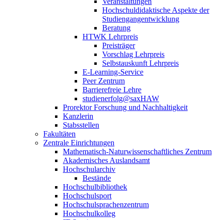
Veranstaltungen
Hochschuldidaktische Aspekte der
Studiengangentwicklung
Beratung
HTWK Lehrpreis
Preisträger
Vorschlag Lehrpreis
Selbstauskunft Lehrpreis
E-Learning-Service
Peer Zentrum
Barrierefreie Lehre
studienerfolg@saxHAW
Prorektor Forschung und Nachhaltigkeit
Kanzlerin
Stabsstellen
Fakultäten
Zentrale Einrichtungen
Mathematisch-Naturwissenschaftliches Zentrum
Akademisches Auslandsamt
Hochschularchiv
Bestände
Hochschulbibliothek
Hochschulsport
Hochschulsprachenzentrum
Hochschulkolleg