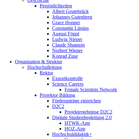
Geschichte
Persönlichkeiten
Albert Geutebrück
Johannes Gutenberg
Grace Hopper
Constantin Lipsius
August Föppl
Ludwig Nieper
Claude Shannon
Norbert Wiener
Konrad Zuse
Organisation & Struktur
Hochschulleitung
Rektor
Exportkontrolle
Science Careers
Female Scientists Network
Prorektor Bildung
Förderanträge einreichen
D2C2
Projektergebnisse D2C2
Digitale Studienbegleitung 2.0
HTWK-App
HOZ-App
Hochschuldidaktik+