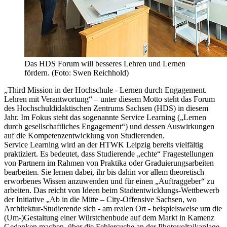
Das HDS Forum will besseres Lehren und Lernen
fördern. (Foto: Swen Reichhold)
„Third Mission in der Hochschule - Lernen durch Engagement.
Lehren mit Verantwortung“ – unter diesem Motto steht das Forum
des Hochschuldidaktischen Zentrums Sachsen (HDS) in diesem
Jahr. Im Fokus steht das sogenannte Service Learning („Lernen
durch gesellschaftliches Engagement“) und dessen Auswirkungen
auf die Kompetenzentwicklung von Studierenden.
Service Learning wird an der HTWK Leipzig bereits vielfältig
praktiziert. Es bedeutet, dass Studierende „echte“ Fragestellungen
von Partnern im Rahmen von Praktika oder Graduierungsarbeiten
bearbeiten. Sie lernen dabei, ihr bis dahin vor allem theoretisch
erworbenes Wissen anzuwenden und für einen „Auftraggeber“ zu
arbeiten. Das reicht von Ideen beim Stadtentwicklungs-Wettbewerb
der Initiative „Ab in die Mitte – City-Offensive Sachsen, wo
Architektur-Studierende sich - am realen Ort - beispielsweise um die
(Um-)Gestaltung einer Würstchenbude auf dem Markt in Kamenz
Gedanken machen, über die Fehlersuche an der Photovoltaikanlage