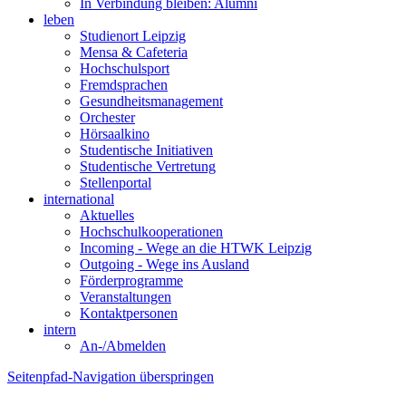
In Verbindung bleiben: Alumni
leben
Studienort Leipzig
Mensa & Cafeteria
Hochschulsport
Fremdsprachen
Gesundheitsmanagement
Orchester
Hörsaalkino
Studentische Initiativen
Studentische Vertretung
Stellenportal
international
Aktuelles
Hochschulkooperationen
Incoming - Wege an die HTWK Leipzig
Outgoing - Wege ins Ausland
Förderprogramme
Veranstaltungen
Kontaktpersonen
intern
An-/Abmelden
Seitenpfad-Navigation überspringen