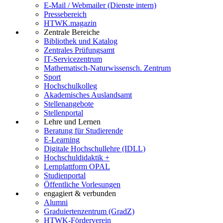
E-Mail / Webmailer (Dienste intern)
Pressebereich
HTWK.magazin
Zentrale Bereiche
Bibliothek und Katalog
Zentrales Prüfungsamt
IT-Servicezentrum
Mathematisch-Naturwissensch. Zentrum
Sport
Hochschulkolleg
Akademisches Auslandsamt
Stellenangebote
Stellenportal
Lehre und Lernen
Beratung für Studierende
E-Learning
Digitale Hochschullehre (IDLL)
Hochschuldidaktik +
Lernplattform OPAL
Studienportal
Öffentliche Vorlesungen
engagiert & verbunden
Alumni
Graduiertenzentrum (GradZ)
HTWK-Förderverein