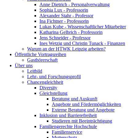
Anne Dietrich - Personalverwaltung
Sophia Lux - Professorin
Alexander Stahr - Professor
Ina Fichtner - Professorin
Lukas Kube - Wissenschaftlicher Mitarbeiter
Katharina Gelbrich - Professorin
Jens Schneider - Professor
Ines Wetzig und Christin Tunack - Finanzen
Warum an der HTWK Leipzig arbeiten?
Öffentliche Vortragsreihen
Gasthörerschaft
Über uns
Leitbild
Lehr- und Forschungsprofil
Chancengleichheit
Diversity
Gleichstellung
Beratung und Auskunft
Angebote und Fördermöglichkeiten
Externe Beratung und Angebote
Inklusion und Barrierefreiheit
Studieren mit Beeinträchtigung
Familiengerechte Hochschule
Familienservice
Mutterschutz