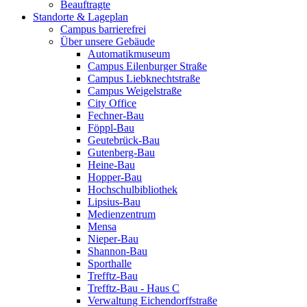
Beauftragte
Standorte & Lageplan
Campus barrierefrei
Über unsere Gebäude
Automatikmuseum
Campus Eilenburger Straße
Campus Liebknechtstraße
Campus Weigelstraße
City Office
Fechner-Bau
Föppl-Bau
Geutebrück-Bau
Gutenberg-Bau
Heine-Bau
Hopper-Bau
Hochschulbibliothek
Lipsius-Bau
Medienzentrum
Mensa
Nieper-Bau
Shannon-Bau
Sporthalle
Trefftz-Bau
Trefftz-Bau - Haus C
Verwaltung Eichendorffstraße