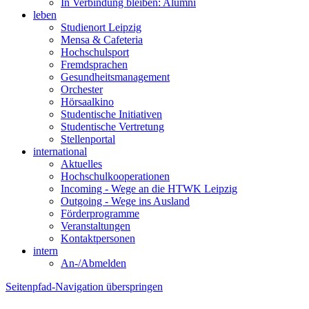
In Verbindung bleiben: Alumni
leben
Studienort Leipzig
Mensa & Cafeteria
Hochschulsport
Fremdsprachen
Gesundheitsmanagement
Orchester
Hörsaalkino
Studentische Initiativen
Studentische Vertretung
Stellenportal
international
Aktuelles
Hochschulkooperationen
Incoming - Wege an die HTWK Leipzig
Outgoing - Wege ins Ausland
Förderprogramme
Veranstaltungen
Kontaktpersonen
intern
An-/Abmelden
Seitenpfad-Navigation überspringen