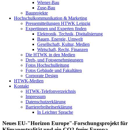
Wiener-Bau
Zuse-Bau
Bauprojekte
Hochschulkommunikation & Marketing
Pressemitteilungen HTWK Leipzig
Expertinnen und Experten finden
Elektronik, Technik, Digitalisierung
Bauen, Energie, Umwelt
Gesellschaft, Kultur, Medien
Wirtschaft, Recht, Finanzen
Die HTWK in den Medien
Dreh- und Fotogenehmigungen
Fotos Hochschulleitung
Fotos Gebäude und Fakultäten
Corporate Design
HTWK-Medien
Kontakt
HTWK-Telefonverzeichnis
Impressum
Datenschutzerklärung
Barrierefreiheitserklärung
In Leichter Sprache
Neues EU-"Horizon Europe"-Forschungsprojekt für
Klimaneutralität und ein CO2-freies Europa