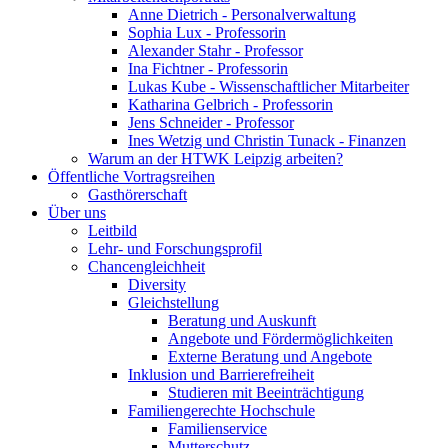
Anne Dietrich - Personalverwaltung
Sophia Lux - Professorin
Alexander Stahr - Professor
Ina Fichtner - Professorin
Lukas Kube - Wissenschaftlicher Mitarbeiter
Katharina Gelbrich - Professorin
Jens Schneider - Professor
Ines Wetzig und Christin Tunack - Finanzen
Warum an der HTWK Leipzig arbeiten?
Öffentliche Vortragsreihen
Gasthörerschaft
Über uns
Leitbild
Lehr- und Forschungsprofil
Chancengleichheit
Diversity
Gleichstellung
Beratung und Auskunft
Angebote und Fördermöglichkeiten
Externe Beratung und Angebote
Inklusion und Barrierefreiheit
Studieren mit Beeinträchtigung
Familiengerechte Hochschule
Familienservice
Mutterschutz