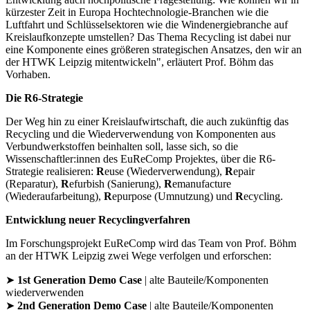
kürzester Zeit in Europa Hochtechnologie-Branchen wie die
Luftfahrt und Schlüsselsektoren wie die Windenergiebranche auf
Kreislaufkonzepte umstellen? Das Thema Recycling ist dabei nur
eine Komponente eines größeren strategischen Ansatzes, den wir an
der HTWK Leipzig mitentwickeln", erläutert Prof. Böhm das
Vorhaben.
Die R6-Strategie
Der Weg hin zu einer Kreislaufwirtschaft, die auch zukünftig das
Recycling und die Wiederverwendung von Komponenten aus
Verbundwerkstoffen beinhalten soll, lasse sich, so die
Wissenschaftler:innen des EuReComp Projektes, über die R6-
Strategie realisieren:
R
euse (Wiederverwendung),
R
epair
(Reparatur),
R
efurbish (Sanierung),
R
emanufacture
(Wiederaufarbeitung),
R
epurpose (Umnutzung) und
R
ecycling.
Entwicklung neuer Recyclingverfahren
Im Forschungsprojekt EuReComp wird das Team von Prof. Böhm
an der HTWK Leipzig zwei Wege verfolgen und erforschen:
➤
1st Generation Demo Case
| alte Bauteile/Komponenten
wiederverwenden
➤
2nd Generation Demo Case
| alte Bauteile/Komponenten