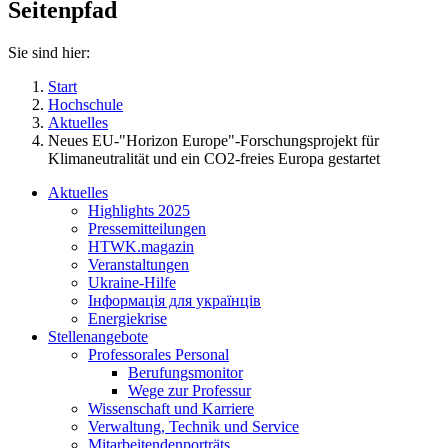
Seitenpfad
Sie sind hier:
Start
Hochschule
Aktuelles
Neues EU-"Horizon Europe"-Forschungsprojekt für
Klimaneutralität und ein CO2-freies Europa gestartet
Aktuelles
Highlights 2025
Pressemitteilungen
HTWK.magazin
Veranstaltungen
Ukraine-Hilfe
Інформація для українців
Energiekrise
Stellenangebote
Professorales Personal
Berufungsmonitor
Wege zur Professur
Wissenschaft und Karriere
Verwaltung, Technik und Service
Mitarbeitendenporträts