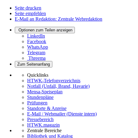
Seite drucken
Seite empfehlen
E-Mail an Redaktion: Zentrale Webredaktion
Optionen zum Teilen anzeigen
LinkedIn
Facebook
WhatsApp
Telegram
Threema
Zum Seitenanfang
Quicklinks
HTWK-Telefonverzeichnis
Notfall (Unfall, Brand, Havarie)
Mensa-Speiseplan
Stundenpläne
Prüfungen
Standorte & Anreise
E-Mail / Webmailer (Dienste intern)
Pressebereich
HTWK.magazin
Zentrale Bereiche
Bibliothek und Katalog