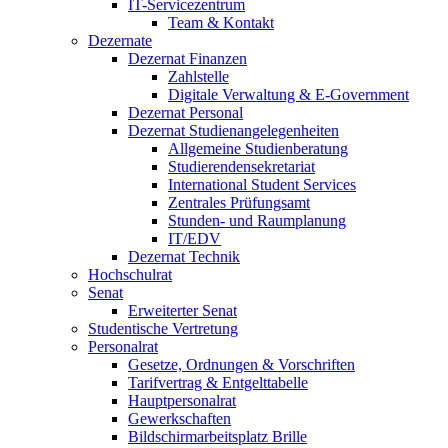
IT-Servicezentrum
Team & Kontakt
Dezernate
Dezernat Finanzen
Zahlstelle
Digitale Verwaltung & E-Government
Dezernat Personal
Dezernat Studienangelegenheiten
Allgemeine Studienberatung
Studierendensekretariat
International Student Services
Zentrales Prüfungsamt
Stunden- und Raumplanung
IT/EDV
Dezernat Technik
Hochschulrat
Senat
Erweiterter Senat
Studentische Vertretung
Personalrat
Gesetze, Ordnungen & Vorschriften
Tarifvertrag & Entgelttabelle
Hauptpersonalrat
Gewerkschaften
Bildschirmarbeitsplatz Brille