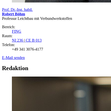
Prof. Dr.-Ing. habil.
Robert Böhm
Professur Leichtbau mit Verbundwerkstoffen
Bereich:
FING
Raum:
NI 236
|
CE B 013
Telefon:
+49 341 3076-4177
E-Mail senden
Redaktion