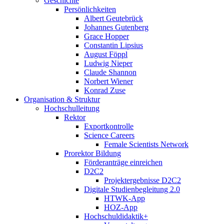
Geschichte
Persönlichkeiten
Albert Geutebrück
Johannes Gutenberg
Grace Hopper
Constantin Lipsius
August Föppl
Ludwig Nieper
Claude Shannon
Norbert Wiener
Konrad Zuse
Organisation & Struktur
Hochschulleitung
Rektor
Exportkontrolle
Science Careers
Female Scientists Network
Prorektor Bildung
Förderanträge einreichen
D2C2
Projektergebnisse D2C2
Digitale Studienbegleitung 2.0
HTWK-App
HOZ-App
Hochschuldidaktik+