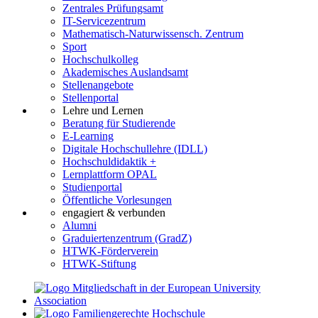
Zentrales Prüfungsamt
IT-Servicezentrum
Mathematisch-Naturwissensch. Zentrum
Sport
Hochschulkolleg
Akademisches Auslandsamt
Stellenangebote
Stellenportal
Lehre und Lernen
Beratung für Studierende
E-Learning
Digitale Hochschullehre (IDLL)
Hochschuldidaktik +
Lernplattform OPAL
Studienportal
Öffentliche Vorlesungen
engagiert & verbunden
Alumni
Graduiertenzentrum (GradZ)
HTWK-Förderverein
HTWK-Stiftung