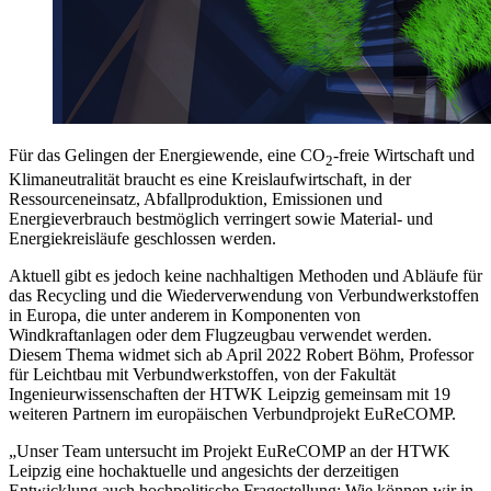
Für das Gelingen der Energiewende, eine CO
-freie Wirtschaft und
2
Klimaneutralität braucht es eine Kreislaufwirtschaft, in der
Ressourceneinsatz, Abfallproduktion, Emissionen und
Energieverbrauch bestmöglich verringert sowie Material- und
Energiekreisläufe geschlossen werden.
Aktuell gibt es jedoch keine nachhaltigen Methoden und Abläufe für
das Recycling und die Wiederverwendung von Verbundwerkstoffen
in Europa, die unter anderem in Komponenten von
Windkraftanlagen oder dem Flugzeugbau verwendet werden.
Diesem Thema widmet sich ab April 2022 Robert Böhm, Professor
für Leichtbau mit Verbundwerkstoffen, von der Fakultät
Ingenieurwissenschaften der HTWK Leipzig gemeinsam mit 19
weiteren Partnern im europäischen Verbundprojekt EuReCOMP.
„Unser Team untersucht im Projekt EuReCOMP an der HTWK
Leipzig eine hochaktuelle und angesichts der derzeitigen
Entwicklung auch hochpolitische Fragestellung: Wie können wir in