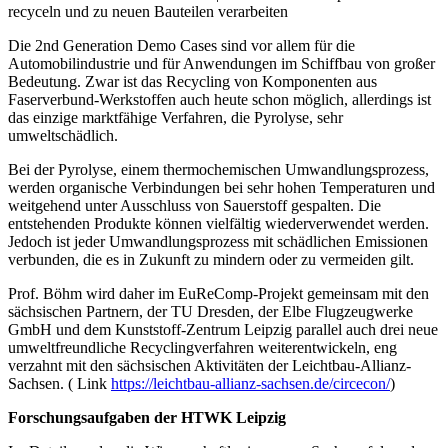
recyceln und zu neuen Bauteilen verarbeiten
Die 2nd Generation Demo Cases sind vor allem für die
Automobilindustrie und für Anwendungen im Schiffbau von großer
Bedeutung. Zwar ist das Recycling von Komponenten aus
Faserverbund-Werkstoffen auch heute schon möglich, allerdings ist
das einzige marktfähige Verfahren, die Pyrolyse, sehr
umweltschädlich.
Bei der Pyrolyse, einem thermochemischen Umwandlungsprozess,
werden organische Verbindungen bei sehr hohen Temperaturen und
weitgehend unter Ausschluss von Sauerstoff gespalten. Die
entstehenden Produkte können vielfältig wiederverwendet werden.
Jedoch ist jeder Umwandlungsprozess mit schädlichen Emissionen
verbunden, die es in Zukunft zu mindern oder zu vermeiden gilt.
Prof. Böhm wird daher im EuReComp-Projekt gemeinsam mit den
sächsischen Partnern, der TU Dresden, der Elbe Flugzeugwerke
GmbH und dem Kunststoff-Zentrum Leipzig parallel auch drei neue
umweltfreundliche Recyclingverfahren weiterentwickeln, eng
verzahnt mit den sächsischen Aktivitäten der Leichtbau-Allianz-
Sachsen. ( Link
https://leichtbau-allianz-sachsen.de/circecon/
)
Forschungsaufgaben der HTWK Leipzig