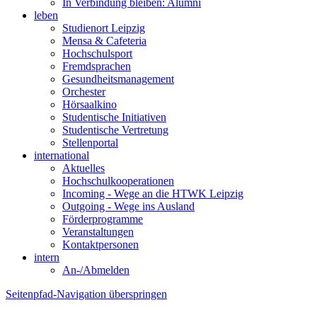
In Verbindung bleiben: Alumni
leben
Studienort Leipzig
Mensa & Cafeteria
Hochschulsport
Fremdsprachen
Gesundheitsmanagement
Orchester
Hörsaalkino
Studentische Initiativen
Studentische Vertretung
Stellenportal
international
Aktuelles
Hochschulkooperationen
Incoming - Wege an die HTWK Leipzig
Outgoing - Wege ins Ausland
Förderprogramme
Veranstaltungen
Kontaktpersonen
intern
An-/Abmelden
Seitenpfad-Navigation überspringen