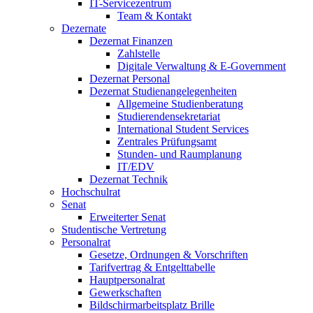
IT-Servicezentrum
Team & Kontakt
Dezernate
Dezernat Finanzen
Zahlstelle
Digitale Verwaltung & E-Government
Dezernat Personal
Dezernat Studienangelegenheiten
Allgemeine Studienberatung
Studierendensekretariat
International Student Services
Zentrales Prüfungsamt
Stunden- und Raumplanung
IT/EDV
Dezernat Technik
Hochschulrat
Senat
Erweiterter Senat
Studentische Vertretung
Personalrat
Gesetze, Ordnungen & Vorschriften
Tarifvertrag & Entgelttabelle
Hauptpersonalrat
Gewerkschaften
Bildschirmarbeitsplatz Brille