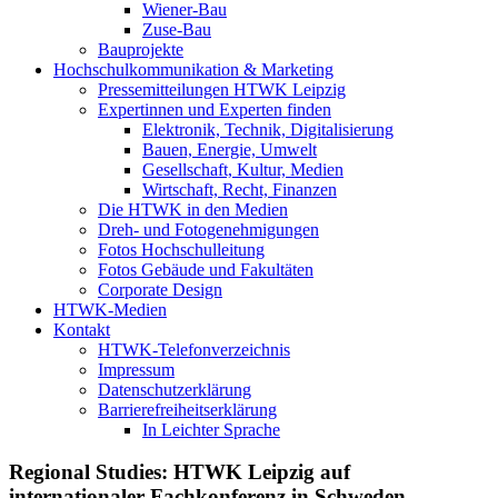
Wiener-Bau
Zuse-Bau
Bauprojekte
Hochschulkommunikation & Marketing
Pressemitteilungen HTWK Leipzig
Expertinnen und Experten finden
Elektronik, Technik, Digitalisierung
Bauen, Energie, Umwelt
Gesellschaft, Kultur, Medien
Wirtschaft, Recht, Finanzen
Die HTWK in den Medien
Dreh- und Fotogenehmigungen
Fotos Hochschulleitung
Fotos Gebäude und Fakultäten
Corporate Design
HTWK-Medien
Kontakt
HTWK-Telefonverzeichnis
Impressum
Datenschutzerklärung
Barrierefreiheitserklärung
In Leichter Sprache
Regional Studies: HTWK Leipzig auf
internationaler Fachkonferenz in Schweden