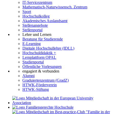
IT-Servicezentrum
Mathematisch-Naturwissensch. Zentrum
Sport
Hochschulkolleg
Akademisches Auslandsamt
Stellenangebote
Stellenportal
Lehre und Lernen
Beratung für Studierende
E-Learning
Digitale Hochschullehre (IDLL)
Hochschuldidaktik +
Lernplattform OPAL
Studienportal
Öffentliche Vorlesungen
engagiert & verbunden
Alumni
Graduiertenzentrum (GradZ)
HTWK-Förderverein
HTWK-Stiftung