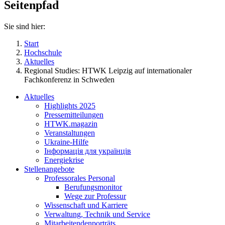
Seitenpfad
Sie sind hier:
Start
Hochschule
Aktuelles
Regional Studies: HTWK Leipzig auf internationaler
Fachkonferenz in Schweden
Aktuelles
Highlights 2025
Pressemitteilungen
HTWK.magazin
Veranstaltungen
Ukraine-Hilfe
Інформація для українців
Energiekrise
Stellenangebote
Professorales Personal
Berufungsmonitor
Wege zur Professur
Wissenschaft und Karriere
Verwaltung, Technik und Service
Mitarbeitendenporträts