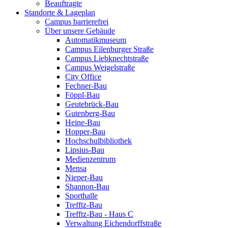
Beauftragte
Standorte & Lageplan
Campus barrierefrei
Über unsere Gebäude
Automatikmuseum
Campus Eilenburger Straße
Campus Liebknechtstraße
Campus Weigelstraße
City Office
Fechner-Bau
Föppl-Bau
Geutebrück-Bau
Gutenberg-Bau
Heine-Bau
Hopper-Bau
Hochschulbibliothek
Lipsius-Bau
Medienzentrum
Mensa
Nieper-Bau
Shannon-Bau
Sporthalle
Trefftz-Bau
Trefftz-Bau - Haus C
Verwaltung Eichendorffstraße