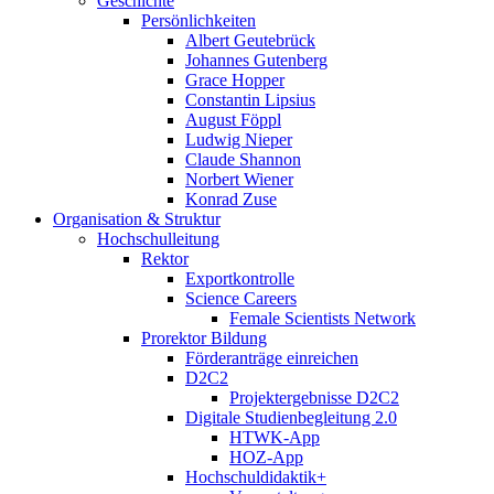
Geschichte
Persönlichkeiten
Albert Geutebrück
Johannes Gutenberg
Grace Hopper
Constantin Lipsius
August Föppl
Ludwig Nieper
Claude Shannon
Norbert Wiener
Konrad Zuse
Organisation & Struktur
Hochschulleitung
Rektor
Exportkontrolle
Science Careers
Female Scientists Network
Prorektor Bildung
Förderanträge einreichen
D2C2
Projektergebnisse D2C2
Digitale Studienbegleitung 2.0
HTWK-App
HOZ-App
Hochschuldidaktik+