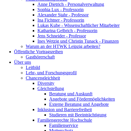
Anne Dietrich - Personalverwaltung
Sophia Lux - Professorin
Alexander Stahr - Professor
Ina Fichtner - Professorin
Lukas Kube - Wissenschaftlicher Mitarbeiter
Katharina Gelbrich - Professorin
Jens Schneider - Professor
Ines Wetzig und Christin Tunack - Finanzen
Warum an der HTWK Leipzig arbeiten?
Öffentliche Vortragsreihen
Gasthörerschaft
Über uns
Leitbild
Lehr- und Forschungsprofil
Chancengleichheit
Diversity
Gleichstellung
Beratung und Auskunft
Angebote und Fördermöglichkeiten
Externe Beratung und Angebote
Inklusion und Barrierefreiheit
Studieren mit Beeinträchtigung
Familiengerechte Hochschule
Familienservice
Mutterschutz