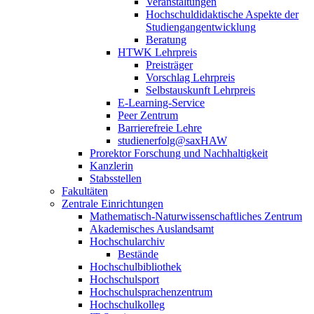
Veranstaltungen
Hochschuldidaktische Aspekte der
Studiengangentwicklung
Beratung
HTWK Lehrpreis
Preisträger
Vorschlag Lehrpreis
Selbstauskunft Lehrpreis
E-Learning-Service
Peer Zentrum
Barrierefreie Lehre
studienerfolg@saxHAW
Prorektor Forschung und Nachhaltigkeit
Kanzlerin
Stabsstellen
Fakultäten
Zentrale Einrichtungen
Mathematisch-Naturwissenschaftliches Zentrum
Akademisches Auslandsamt
Hochschularchiv
Bestände
Hochschulbibliothek
Hochschulsport
Hochschulsprachenzentrum
Hochschulkolleg