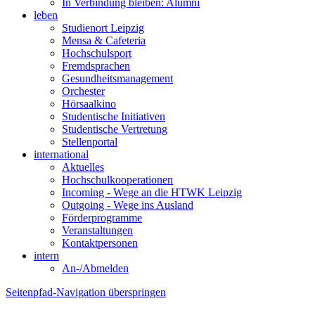
In Verbindung bleiben: Alumni
leben
Studienort Leipzig
Mensa & Cafeteria
Hochschulsport
Fremdsprachen
Gesundheitsmanagement
Orchester
Hörsaalkino
Studentische Initiativen
Studentische Vertretung
Stellenportal
international
Aktuelles
Hochschulkooperationen
Incoming - Wege an die HTWK Leipzig
Outgoing - Wege ins Ausland
Förderprogramme
Veranstaltungen
Kontaktpersonen
intern
An-/Abmelden
Seitenpfad-Navigation überspringen