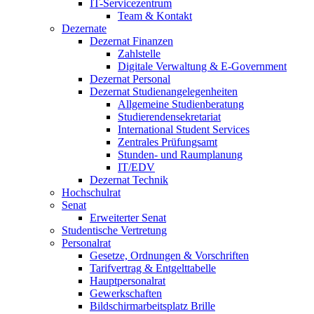
IT-Servicezentrum
Team & Kontakt
Dezernate
Dezernat Finanzen
Zahlstelle
Digitale Verwaltung & E-Government
Dezernat Personal
Dezernat Studienangelegenheiten
Allgemeine Studienberatung
Studierendensekretariat
International Student Services
Zentrales Prüfungsamt
Stunden- und Raumplanung
IT/EDV
Dezernat Technik
Hochschulrat
Senat
Erweiterter Senat
Studentische Vertretung
Personalrat
Gesetze, Ordnungen & Vorschriften
Tarifvertrag & Entgelttabelle
Hauptpersonalrat
Gewerkschaften
Bildschirmarbeitsplatz Brille