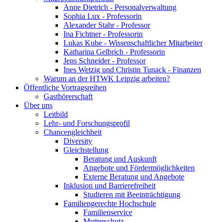
Anne Dietrich - Personalverwaltung
Sophia Lux - Professorin
Alexander Stahr - Professor
Ina Fichtner - Professorin
Lukas Kube - Wissenschaftlicher Mitarbeiter
Katharina Gelbrich - Professorin
Jens Schneider - Professor
Ines Wetzig und Christin Tunack - Finanzen
Warum an der HTWK Leipzig arbeiten?
Öffentliche Vortragsreihen
Gasthörerschaft
Über uns
Leitbild
Lehr- und Forschungsprofil
Chancengleichheit
Diversity
Gleichstellung
Beratung und Auskunft
Angebote und Fördermöglichkeiten
Externe Beratung und Angebote
Inklusion und Barrierefreiheit
Studieren mit Beeinträchtigung
Familiengerechte Hochschule
Familienservice
Mutterschutz