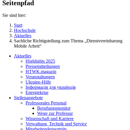
Seitenpfad
Sie sind hier:
Start
Hochschule
Aktuelles
Sachliche Richtigstellung zum Thema „Dienstvereinbarung
Mobile Arbeit“
Aktuelles
Highlights 2025
Pressemitteilungen
HTWK.magazin
Veranstaltungen
Ukraine-Hilfe
Інформація для українців
Energiekrise
Stellenangebote
Professorales Personal
Berufungsmonitor
Wege zur Professur
Wissenschaft und Karriere
Verwaltung, Technik und Service
Mitarbeitendenporträts