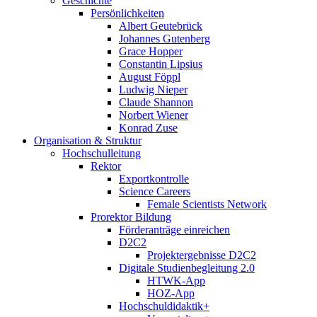
Geschichte
Persönlichkeiten
Albert Geutebrück
Johannes Gutenberg
Grace Hopper
Constantin Lipsius
August Föppl
Ludwig Nieper
Claude Shannon
Norbert Wiener
Konrad Zuse
Organisation & Struktur
Hochschulleitung
Rektor
Exportkontrolle
Science Careers
Female Scientists Network
Prorektor Bildung
Förderanträge einreichen
D2C2
Projektergebnisse D2C2
Digitale Studienbegleitung 2.0
HTWK-App
HOZ-App
Hochschuldidaktik+