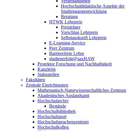
Veranstaltungen
Hochschuldidaktische Aspekte der
Studiengangentwicklung
Beratung
HTWK Lehrpreis
Preisträger
Vorschlag Lehrpreis
Selbstauskunft Lehrpreis
E-Learning-Service
Peer Zentrum
Barrierefreie Lehre
studienerfolg@saxHAW
Prorektor Forschung und Nachhaltigkeit
Kanzlerin
Stabsstellen
Fakultäten
Zentrale Einrichtungen
Mathematisch-Naturwissenschaftliches Zentrum
Akademisches Auslandsamt
Hochschularchiv
Bestände
Hochschulbibliothek
Hochschulsport
Hochschulsprachenzentrum
Hochschulkolleg