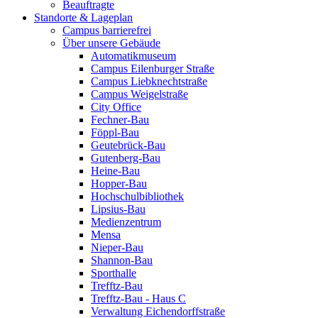
Beauftragte
Standorte & Lageplan
Campus barrierefrei
Über unsere Gebäude
Automatikmuseum
Campus Eilenburger Straße
Campus Liebknechtstraße
Campus Weigelstraße
City Office
Fechner-Bau
Föppl-Bau
Geutebrück-Bau
Gutenberg-Bau
Heine-Bau
Hopper-Bau
Hochschulbibliothek
Lipsius-Bau
Medienzentrum
Mensa
Nieper-Bau
Shannon-Bau
Sporthalle
Trefftz-Bau
Trefftz-Bau - Haus C
Verwaltung Eichendorffstraße