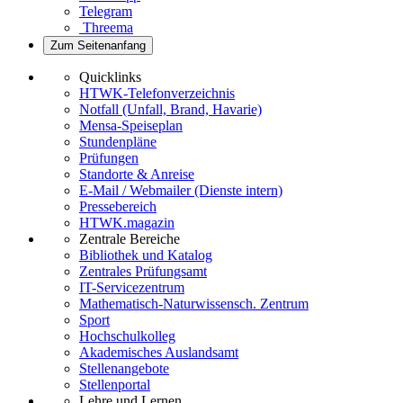
Telegram
Threema
Zum Seitenanfang
Quicklinks
HTWK-Telefonverzeichnis
Notfall (Unfall, Brand, Havarie)
Mensa-Speiseplan
Stundenpläne
Prüfungen
Standorte & Anreise
E-Mail / Webmailer (Dienste intern)
Pressebereich
HTWK.magazin
Zentrale Bereiche
Bibliothek und Katalog
Zentrales Prüfungsamt
IT-Servicezentrum
Mathematisch-Naturwissensch. Zentrum
Sport
Hochschulkolleg
Akademisches Auslandsamt
Stellenangebote
Stellenportal
Lehre und Lernen