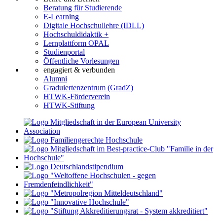
Beratung für Studierende
E-Learning
Digitale Hochschullehre (IDLL)
Hochschuldidaktik +
Lernplattform OPAL
Studienportal
Öffentliche Vorlesungen
engagiert & verbunden
Alumni
Graduiertenzentrum (GradZ)
HTWK-Förderverein
HTWK-Stiftung