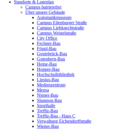
Standorte & Lageplan
Campus barrierefrei
Über unsere Gebäude
Automatikmuseum
Campus Eilenburger Straße
Campus Liebknechtstraße
Campus Weigelstraße
City Office
Fechner-Bau
Föppl-Bau
Geutebrück-Bau
Gutenberg-Bau
Heine-Bau
Hopper-Bau
Hochschulbibliothek
Lipsius-Bau
Medienzentrum
Mensa
Nieper-Bau
Shannon-Bau
Sporthalle
Trefftz-Bau
Trefftz-Bau - Haus C
Verwaltung Eichendorffstraße
Wiener-Bau