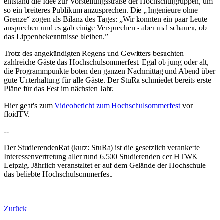
entstand die Idee zur Vorstellungsstraße der Hochschulgruppen, um
so ein breiteres Publikum anzusprechen. Die
„
Ingenieure ohne
Grenze“ zogen als Bilanz des Tages: „Wir konnten ein paar Leute
ansprechen und es gab einige Versprechen - aber mal schauen, ob
das Lippenbekenntnisse bleiben.”
Trotz des angekündigten Regens und Gewitters besuchten
zahlreiche Gäste das Hochschulsommerfest. Egal ob jung oder alt,
die Programmpunkte boten den ganzen Nachmittag und Abend über
gute Unterhaltung für alle Gäste. Der StuRa schmiedet bereits erste
Pläne für das Fest im nächsten Jahr.
Hier geht's zum
Videobericht zum Hochschulsommerfest
von
floidTV.
--
Der StudierendenRat (kurz: StuRa) ist die gesetzlich verankerte
Interessenvertretung aller rund 6.500 Studierenden der HTWK
Leipzig. Jährlich veranstaltet er auf dem Gelände der Hochschule
das beliebte Hochschulsommerfest.
Zurück