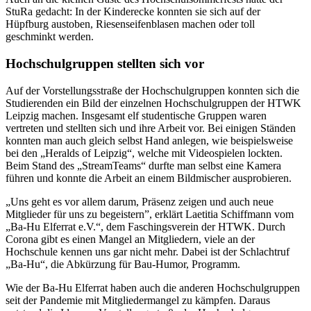
StuRa gedacht: In der Kinderecke konnten sie sich auf der
Hüpfburg austoben, Riesenseifenblasen machen oder toll
geschminkt werden.
Hochschulgruppen stellten sich vor
Auf der Vorstellungsstraße der Hochschulgruppen konnten sich die
Studierenden ein Bild der einzelnen Hochschulgruppen der HTWK
Leipzig machen. Insgesamt elf studentische Gruppen waren
vertreten und stellten sich und ihre Arbeit vor. Bei einigen Ständen
konnten man auch gleich selbst Hand anlegen, wie beispielsweise
bei den „Heralds of Leipzig“, welche mit Videospielen lockten.
Beim Stand des „StreamTeams“ durfte man selbst eine Kamera
führen und konnte die Arbeit an einem Bildmischer ausprobieren.
„Uns geht es vor allem darum, Präsenz zeigen und auch neue
Mitglieder für uns zu begeistern”, erklärt Laetitia Schiffmann vom
„Ba-Hu Elferrat e.V.“, dem Faschingsverein der HTWK. Durch
Corona gibt es einen Mangel an Mitgliedern, viele an der
Hochschule kennen uns gar nicht mehr. Dabei ist der Schlachtruf
„Ba-Hu“, die Abkürzung für Bau-Humor, Programm.
Wie der Ba-Hu Elferrat haben auch die anderen Hochschulgruppen
seit der Pandemie mit Mitgliedermangel zu kämpfen. Daraus