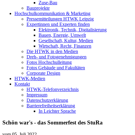
Zuse-Bau
Bauprojekte
Hochschulkommunikation & Marketing
Pressemitteilungen HTWK Leipzig
Expertinnen und Experten finden
Elektronik, Technik, Digitalisierung
Bauen, Energie, Umwelt
Gesellschaft, Kultur, Medien
Wirtschaft, Recht, Finanzen
Die HTWK in den Medien
Dreh- und Fotogenehmigungen
Fotos Hochschulleitung
Fotos Gebäude und Fakultäten
Corporate Design
HTWK-Medien
Kontakt
HTWK-Telefonverzeichnis
Impressum
Datenschutzerklärung
Barrierefreiheitserklärung
In Leichter Sprache
Schön war's - das Sommerfest des StuRa
vom
05. Juli 2022