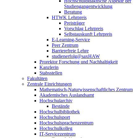
Hochschuldidaktische Aspekte der
Studiengangentwicklung
Beratung
HTWK Lehrpreis
Preisträger
Vorschlag Lehrpreis
Selbstauskunft Lehrpreis
E-Learning-Service
Peer Zentrum
Barrierefreie Lehre
studienerfolg@saxHAW
Prorektor Forschung und Nachhaltigkeit
Kanzlerin
Stabsstellen
Fakultäten
Zentrale Einrichtungen
Mathematisch-Naturwissenschaftliches Zentrum
Akademisches Auslandsamt
Hochschularchiv
Bestände
Hochschulbibliothek
Hochschulsport
Hochschulsprachenzentrum
Hochschulkolleg
IT-Servicezentrum