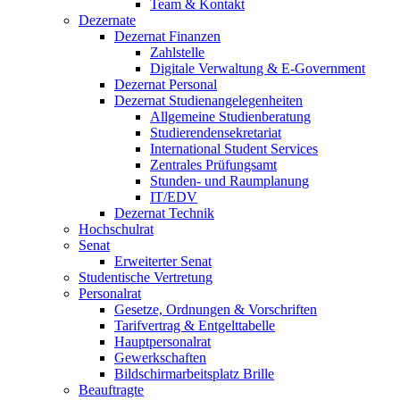
Team & Kontakt
Dezernate
Dezernat Finanzen
Zahlstelle
Digitale Verwaltung & E-Government
Dezernat Personal
Dezernat Studienangelegenheiten
Allgemeine Studienberatung
Studierendensekretariat
International Student Services
Zentrales Prüfungsamt
Stunden- und Raumplanung
IT/EDV
Dezernat Technik
Hochschulrat
Senat
Erweiterter Senat
Studentische Vertretung
Personalrat
Gesetze, Ordnungen & Vorschriften
Tarifvertrag & Entgelttabelle
Hauptpersonalrat
Gewerkschaften
Bildschirmarbeitsplatz Brille
Beauftragte