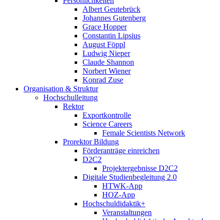
Persönlichkeiten
Albert Geutebrück
Johannes Gutenberg
Grace Hopper
Constantin Lipsius
August Föppl
Ludwig Nieper
Claude Shannon
Norbert Wiener
Konrad Zuse
Organisation & Struktur
Hochschulleitung
Rektor
Exportkontrolle
Science Careers
Female Scientists Network
Prorektor Bildung
Förderanträge einreichen
D2C2
Projektergebnisse D2C2
Digitale Studienbegleitung 2.0
HTWK-App
HOZ-App
Hochschuldidaktik+
Veranstaltungen