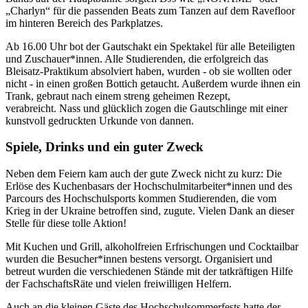
„Charlyn“ für die passenden Beats zum Tanzen auf dem Ravefloor
im hinteren Bereich des Parkplatzes.
Ab 16.00 Uhr bot der Gautschakt ein Spektakel für alle Beteiligten
und Zuschauer*innen. Alle Studierenden, die erfolgreich das
Bleisatz-Praktikum absolviert haben, wurden - ob sie wollten oder
nicht - in einen großen Bottich getaucht. Außerdem wurde ihnen ein
Trank, gebraut nach einem streng geheimen Rezept,
verabreicht. Nass und glücklich zogen die Gautschlinge mit einer
kunstvoll gedruckten Urkunde von dannen.
Spiele, Drinks und ein guter Zweck
Neben dem Feiern kam auch der gute Zweck nicht zu kurz: Die
Erlöse des Kuchenbasars der Hochschulmitarbeiter*innen und des
Parcours des Hochschulsports kommen Studierenden, die vom
Krieg in der Ukraine betroffen sind, zugute. Vielen Dank an dieser
Stelle für diese tolle Aktion!
Mit Kuchen und Grill, alkoholfreien Erfrischungen und Cocktailbar
wurden die Besucher*innen bestens versorgt. Organisiert und
betreut wurden die verschiedenen Stände mit der tatkräftigen Hilfe
der FachschaftsRäte und vielen freiwilligen Helfern.
Auch an die kleinen Gäste des Hochschulsommerfests hatte der