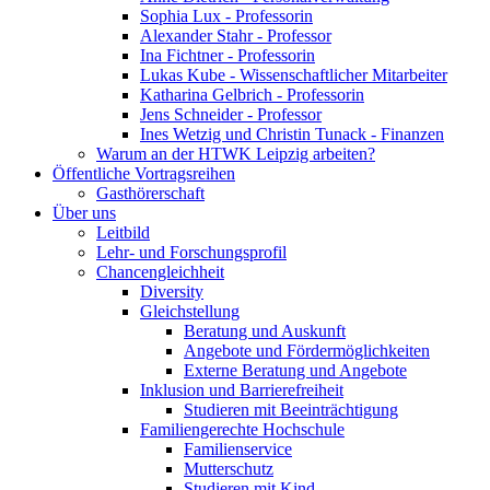
Sophia Lux - Professorin
Alexander Stahr - Professor
Ina Fichtner - Professorin
Lukas Kube - Wissenschaftlicher Mitarbeiter
Katharina Gelbrich - Professorin
Jens Schneider - Professor
Ines Wetzig und Christin Tunack - Finanzen
Warum an der HTWK Leipzig arbeiten?
Öffentliche Vortragsreihen
Gasthörerschaft
Über uns
Leitbild
Lehr- und Forschungsprofil
Chancengleichheit
Diversity
Gleichstellung
Beratung und Auskunft
Angebote und Fördermöglichkeiten
Externe Beratung und Angebote
Inklusion und Barrierefreiheit
Studieren mit Beeinträchtigung
Familiengerechte Hochschule
Familienservice
Mutterschutz
Studieren mit Kind