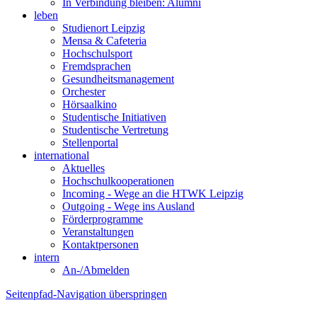
In Verbindung bleiben: Alumni
leben
Studienort Leipzig
Mensa & Cafeteria
Hochschulsport
Fremdsprachen
Gesundheitsmanagement
Orchester
Hörsaalkino
Studentische Initiativen
Studentische Vertretung
Stellenportal
international
Aktuelles
Hochschulkooperationen
Incoming - Wege an die HTWK Leipzig
Outgoing - Wege ins Ausland
Förderprogramme
Veranstaltungen
Kontaktpersonen
intern
An-/Abmelden
Seitenpfad-Navigation überspringen