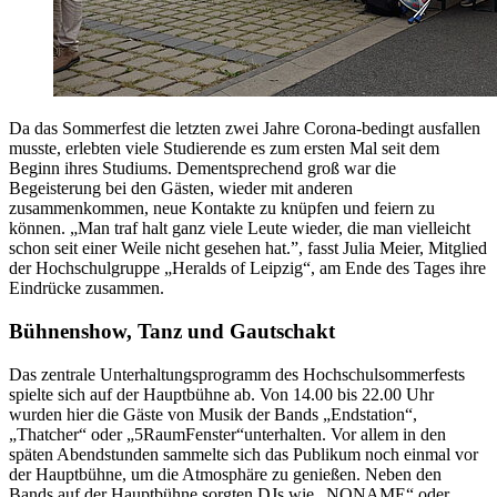
Da das Sommerfest die letzten zwei Jahre Corona-bedingt ausfallen
musste, erlebten viele Studierende es zum ersten Mal seit dem
Beginn ihres Studiums. Dementsprechend groß war die
Begeisterung bei den Gästen, wieder mit anderen
zusammenkommen, neue Kontakte zu knüpfen und feiern zu
können. „Man traf halt ganz viele Leute wieder, die man vielleicht
schon seit einer Weile nicht gesehen hat.”, fasst Julia Meier, Mitglied
der Hochschulgruppe „Heralds of Leipzig“, am Ende des Tages ihre
Eindrücke zusammen.
Bühnenshow, Tanz und Gautschakt
Das zentrale Unterhaltungsprogramm des Hochschulsommerfests
spielte sich auf der Hauptbühne ab. Von 14.00 bis 22.00 Uhr
wurden hier die Gäste von Musik der Bands „Endstation“,
„Thatcher“ oder „5RaumFenster“
unterhalten. Vor allem in den
späten Abendstunden sammelte sich das Publikum noch einmal vor
der Hauptbühne, um die Atmosphäre zu genießen. Neben den
Bands auf der Hauptbühne sorgten DJs wie „NONAME“ oder