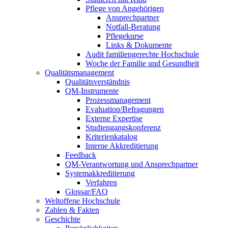
Pflege von Angehörigen
Ansprechpartner
Notfall-Beratung
Pflegekurse
Links & Dokumente
Audit familiengerechte Hochschule
Woche der Familie und Gesundheit
Qualitätsmanagement
Qualitätsverständnis
QM-Instrumente
Prozessmanagement
Evaluation/Befragungen
Externe Expertise
Studiengangskonferenz
Kriterienkatalog
Interne Akkreditierung
Feedback
QM-Verantwortung und Ansprechpartner
Systemakkreditierung
Verfahren
Glossar/FAQ
Weltoffene Hochschule
Zahlen & Fakten
Geschichte