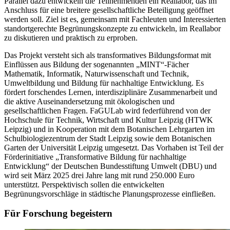
Parallel dazu entwickeln die Teilnehmenden ein Reallabor, das im
Anschluss für eine breitere gesellschaftliche Beteiligung geöffnet
werden soll. Ziel ist es, gemeinsam mit Fachleuten und Interessierten
standortgerechte Begrünungskonzepte zu entwickeln, im Reallabor
zu diskutieren und praktisch zu erproben.
Das Projekt versteht sich als transformatives Bildungsformat mit
Einflüssen aus Bildung der sogenannten „MINT“-Fächer
Mathematik, Informatik, Naturwissenschaft und Technik,
Umweltbildung und Bildung für nachhaltige Entwicklung. Es
fördert forschendes Lernen, interdisziplinäre Zusammenarbeit und
die aktive Auseinandersetzung mit ökologischen und
gesellschaftlichen Fragen. FaGULab wird federführend von der
Hochschule für Technik, Wirtschaft und Kultur Leipzig (HTWK
Leipzig) und in Kooperation mit dem Botanischen Lehrgarten im
Schulbiologiezentrum der Stadt Leipzig sowie dem Botanischen
Garten der Universität Leipzig umgesetzt. Das Vorhaben ist Teil der
Förderinitiative „Transformative Bildung für nachhaltige
Entwicklung“ der Deutschen Bundesstiftung Umwelt (DBU) und
wird seit März 2025 drei Jahre lang mit rund 250.000 Euro
unterstützt. Perspektivisch sollen die entwickelten
Begrünungsvorschläge in städtische Planungsprozesse einfließen.
Für Forschung begeistern