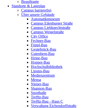
Beauftragte
Standorte & Lageplan
Campus barrierefrei
Über unsere Gebäude
Automatikmuseum
Campus Eilenburger Straße
Campus Liebknechtstraße
Campus Weigelstraße
City Office
Fechner-Bau
Föppl-Bau
Geutebrück-Bau
Gutenberg-Bau
Heine-Bau
Hopper-Bau
Hochschulbibliothek
Lipsius-Bau
Medienzentrum
Mensa
Nieper-Bau
Shannon-Bau
Sporthalle
Trefftz-Bau
Trefftz-Bau - Haus C
Verwaltung Eichendorffstraße