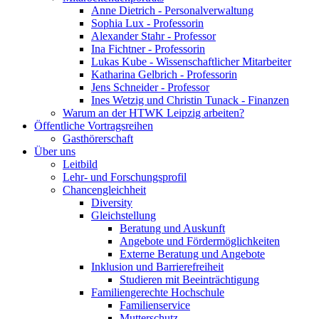
Anne Dietrich - Personalverwaltung
Sophia Lux - Professorin
Alexander Stahr - Professor
Ina Fichtner - Professorin
Lukas Kube - Wissenschaftlicher Mitarbeiter
Katharina Gelbrich - Professorin
Jens Schneider - Professor
Ines Wetzig und Christin Tunack - Finanzen
Warum an der HTWK Leipzig arbeiten?
Öffentliche Vortragsreihen
Gasthörerschaft
Über uns
Leitbild
Lehr- und Forschungsprofil
Chancengleichheit
Diversity
Gleichstellung
Beratung und Auskunft
Angebote und Fördermöglichkeiten
Externe Beratung und Angebote
Inklusion und Barrierefreiheit
Studieren mit Beeinträchtigung
Familiengerechte Hochschule
Familienservice
Mutterschutz