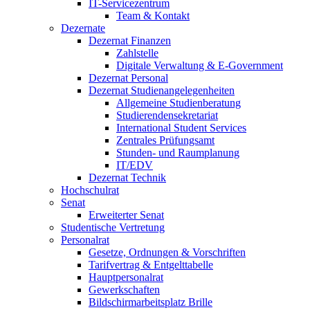
IT-Servicezentrum
Team & Kontakt
Dezernate
Dezernat Finanzen
Zahlstelle
Digitale Verwaltung & E-Government
Dezernat Personal
Dezernat Studienangelegenheiten
Allgemeine Studienberatung
Studierendensekretariat
International Student Services
Zentrales Prüfungsamt
Stunden- und Raumplanung
IT/EDV
Dezernat Technik
Hochschulrat
Senat
Erweiterter Senat
Studentische Vertretung
Personalrat
Gesetze, Ordnungen & Vorschriften
Tarifvertrag & Entgelttabelle
Hauptpersonalrat
Gewerkschaften
Bildschirmarbeitsplatz Brille