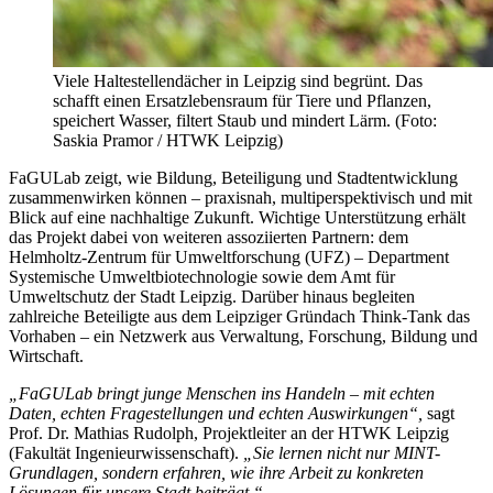
Viele Haltestellendächer in Leipzig sind begrünt. Das
schafft einen Ersatzlebensraum für Tiere und Pflanzen,
speichert Wasser, filtert Staub und mindert Lärm. (Foto:
Saskia Pramor / HTWK Leipzig)
FaGULab zeigt, wie Bildung, Beteiligung und Stadtentwicklung
zusammenwirken können – praxisnah, multiperspektivisch und mit
Blick auf eine nachhaltige Zukunft. Wichtige Unterstützung erhält
das Projekt dabei von weiteren assoziierten Partnern: dem
Helmholtz-Zentrum für Umweltforschung (UFZ) – Department
Systemische Umweltbiotechnologie sowie dem Amt für
Umweltschutz der Stadt Leipzig. Darüber hinaus begleiten
zahlreiche Beteiligte aus dem Leipziger Gründach Think-Tank das
Vorhaben – ein Netzwerk aus Verwaltung, Forschung, Bildung und
Wirtschaft.
„FaGULab bringt junge Menschen ins Handeln – mit echten
Daten, echten Fragestellungen und echten Auswirkungen“,
sagt
Prof. Dr. Mathias Rudolph, Projektleiter an der HTWK Leipzig
(Fakultät Ingenieurwissenschaft).
„Sie lernen nicht nur MINT-
Grundlagen, sondern erfahren, wie ihre Arbeit zu konkreten
Lösungen für unsere Stadt beiträgt.“