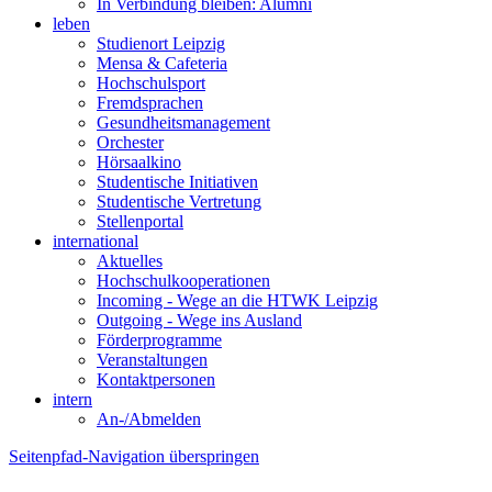
In Verbindung bleiben: Alumni
leben
Studienort Leipzig
Mensa & Cafeteria
Hochschulsport
Fremdsprachen
Gesundheitsmanagement
Orchester
Hörsaalkino
Studentische Initiativen
Studentische Vertretung
Stellenportal
international
Aktuelles
Hochschulkooperationen
Incoming - Wege an die HTWK Leipzig
Outgoing - Wege ins Ausland
Förderprogramme
Veranstaltungen
Kontaktpersonen
intern
An-/Abmelden
Seitenpfad-Navigation überspringen