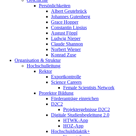
Geschichte
Persönlichkeiten
Albert Geutebrück
Johannes Gutenberg
Grace Hopper
Constantin Lipsius
August Föppl
Ludwig Nieper
Claude Shannon
Norbert Wiener
Konrad Zuse
Organisation & Struktur
Hochschulleitung
Rektor
Exportkontrolle
Science Careers
Female Scientists Network
Prorektor Bildung
Förderanträge einreichen
D2C2
Projektergebnisse D2C2
Digitale Studienbegleitung 2.0
HTWK-App
HOZ-App
Hochschuldidaktik+