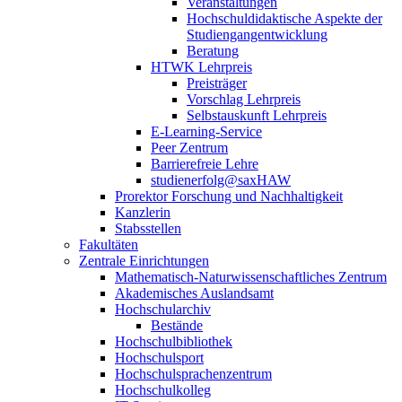
Veranstaltungen
Hochschuldidaktische Aspekte der
Studiengangentwicklung
Beratung
HTWK Lehrpreis
Preisträger
Vorschlag Lehrpreis
Selbstauskunft Lehrpreis
E-Learning-Service
Peer Zentrum
Barrierefreie Lehre
studienerfolg@saxHAW
Prorektor Forschung und Nachhaltigkeit
Kanzlerin
Stabsstellen
Fakultäten
Zentrale Einrichtungen
Mathematisch-Naturwissenschaftliches Zentrum
Akademisches Auslandsamt
Hochschularchiv
Bestände
Hochschulbibliothek
Hochschulsport
Hochschulsprachenzentrum
Hochschulkolleg