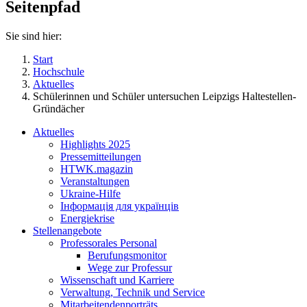
Seitenpfad
Sie sind hier:
Start
Hochschule
Aktuelles
Schülerinnen und Schüler untersuchen Leipzigs Haltestellen-
Gründächer
Aktuelles
Highlights 2025
Pressemitteilungen
HTWK.magazin
Veranstaltungen
Ukraine-Hilfe
Інформація для українців
Energiekrise
Stellenangebote
Professorales Personal
Berufungsmonitor
Wege zur Professur
Wissenschaft und Karriere
Verwaltung, Technik und Service
Mitarbeitendenporträts