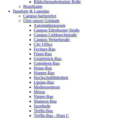
Bildschirmarbeitsplatz Brille
Beauftragte
Standorte & Lageplan
Campus barrierefrei
Über unsere Gebäude
Automatikmuseum
Campus Eilenburger Straße
Campus Liebknechtstraße
Campus Weigelstraße
City Office
Fechner-Bau
Föppl-Bau
Geutebrück-Bau
Gutenberg-Bau
Heine-Bau
Hopper-Bau
Hochschulbibliothek
Lipsius-Bau
Medienzentrum
Mensa
Nieper-Bau
Shannon-Bau
Sporthalle
Trefftz-Bau
Trefftz-Bau - Haus C