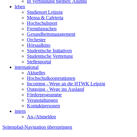
In Verbindung bleiben: Alumni
leben
Studienort Leipzig
Mensa & Cafeteria
Hochschulsport
Fremdsprachen
Gesundheitsmanagement
Orchester
Hörsaalkino
Studentische Initiativen
Studentische Vertretung
Stellenportal
international
Aktuelles
Hochschulkooperationen
Incoming - Wege an die HTWK Leipzig
Outgoing - Wege ins Ausland
Förderprogramme
Veranstaltungen
Kontaktpersonen
intern
An-/Abmelden
Seitenpfad-Navigation überspringen