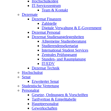
Hochschulkolleg
IT-Servicezentrum
Team & Kontakt
Dezernate
Dezernat Finanzen
Zahlstelle
Digitale Verwaltung & E-Government
Dezernat Personal
Dezernat Studienangelegenheiten
Allgemeine Studienberatung
Studierendensekretariat
International Student Services
Zentrales Prüfungsamt
Stunden- und Raumplanung
IT/EDV
Dezernat Technik
Hochschulrat
Senat
Erweiterter Senat
Studentische Vertretung
Personalrat
Gesetze, Ordnungen & Vorschriften
Tarifvertrag & Entgelttabelle
Hauptpersonalrat
Gewerkschaften