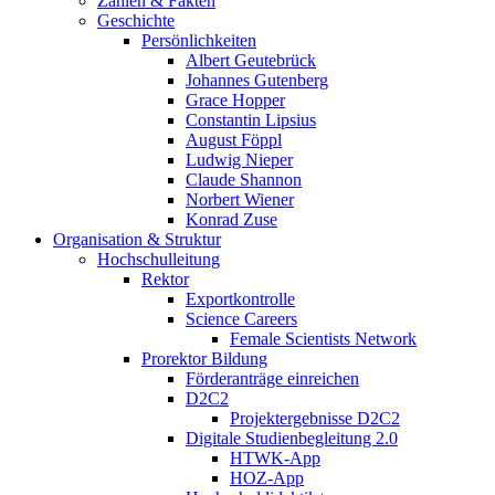
Zahlen & Fakten
Geschichte
Persönlichkeiten
Albert Geutebrück
Johannes Gutenberg
Grace Hopper
Constantin Lipsius
August Föppl
Ludwig Nieper
Claude Shannon
Norbert Wiener
Konrad Zuse
Organisation & Struktur
Hochschulleitung
Rektor
Exportkontrolle
Science Careers
Female Scientists Network
Prorektor Bildung
Förderanträge einreichen
D2C2
Projektergebnisse D2C2
Digitale Studienbegleitung 2.0
HTWK-App
HOZ-App