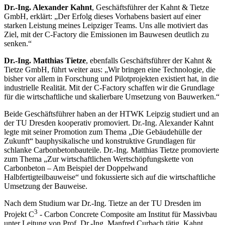
Dr.-Ing. Alexander Kahnt
, Geschäftsführer der Kahnt & Tietze
GmbH, erklärt: „Der Erfolg dieses Vorhabens basiert auf einer
starken Leistung meines Leipziger Teams. Uns alle motiviert das
Ziel, mit der C-Factory die Emissionen im Bauwesen deutlich zu
senken.“
Dr.-Ing. Matthias Tietze
, ebenfalls Geschäftsführer der Kahnt &
Tietze GmbH, führt weiter aus: „Wir bringen eine Technologie, die
bisher vor allem in Forschung und Pilotprojekten existiert hat, in die
industrielle Realität. Mit der C-Factory schaffen wir die Grundlage
für die wirtschaftliche und skalierbare Umsetzung von Bauwerken.“
Beide Geschäftsführer haben an der HTWK Leipzig studiert und an
der TU Dresden kooperativ promoviert. Dr.-Ing. Alexander Kahnt
legte mit seiner Promotion zum Thema „Die Gebäudehülle der
Zukunft“ bauphysikalische und konstruktive Grundlagen für
schlanke Carbonbetonbauteile. Dr.-Ing. Matthias Tietze promovierte
zum Thema „Zur wirtschaftlichen Wertschöpfungskette von
Carbonbeton – Am Beispiel der Doppelwand
Halbfertigteilbauweise“ und fokussierte sich auf die wirtschaftliche
Umsetzung der Bauweise.
Nach dem Studium war Dr.-Ing. Tietze an der TU Dresden im
3
Projekt C
- Carbon Concrete Composite am Institut für Massivbau
unter Leitung von Prof. Dr.-Ing. Manfred Curbach tätig. Kahnt