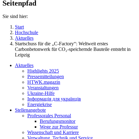
Seitenpfad
Sie sind hier:
Start
Hochschule
Aktuelles
Startschuss für die „C-Factory“: Weltweit erstes
Carbonbetonwerk für CO₂-speichernde Bauteile entsteht in
Leipzig
Aktuelles
Highlights 2025
Pressemitteilungen
HTWK.magazin
Veranstaltungen
Ukraine-Hilfe
Інформація для українців
Energiekrise
Stellenangebote
Professorales Personal
Berufungsmonitor
Wege zur Professur
Wissenschaft und Karriere
Verwaltung, Technik und Service