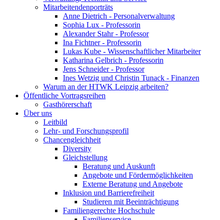
Mitarbeitendenporträts
Anne Dietrich - Personalverwaltung
Sophia Lux - Professorin
Alexander Stahr - Professor
Ina Fichtner - Professorin
Lukas Kube - Wissenschaftlicher Mitarbeiter
Katharina Gelbrich - Professorin
Jens Schneider - Professor
Ines Wetzig und Christin Tunack - Finanzen
Warum an der HTWK Leipzig arbeiten?
Öffentliche Vortragsreihen
Gasthörerschaft
Über uns
Leitbild
Lehr- und Forschungsprofil
Chancengleichheit
Diversity
Gleichstellung
Beratung und Auskunft
Angebote und Fördermöglichkeiten
Externe Beratung und Angebote
Inklusion und Barrierefreiheit
Studieren mit Beeinträchtigung
Familiengerechte Hochschule
Familienservice