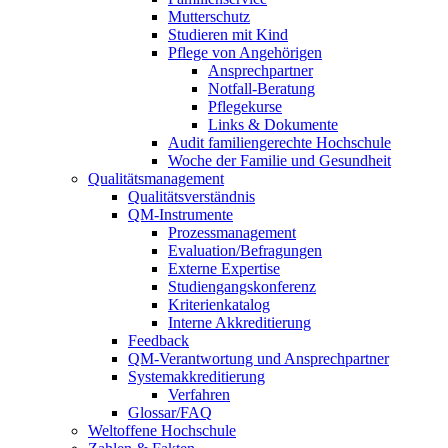
Mutterschutz
Studieren mit Kind
Pflege von Angehörigen
Ansprechpartner
Notfall-Beratung
Pflegekurse
Links & Dokumente
Audit familiengerechte Hochschule
Woche der Familie und Gesundheit
Qualitätsmanagement
Qualitätsverständnis
QM-Instrumente
Prozessmanagement
Evaluation/Befragungen
Externe Expertise
Studiengangskonferenz
Kriterienkatalog
Interne Akkreditierung
Feedback
QM-Verantwortung und Ansprechpartner
Systemakkreditierung
Verfahren
Glossar/FAQ
Weltoffene Hochschule