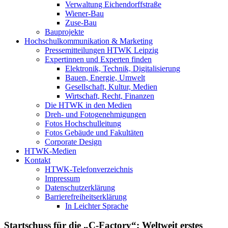
Verwaltung Eichendorffstraße
Wiener-Bau
Zuse-Bau
Bauprojekte
Hochschulkommunikation & Marketing
Pressemitteilungen HTWK Leipzig
Expertinnen und Experten finden
Elektronik, Technik, Digitalisierung
Bauen, Energie, Umwelt
Gesellschaft, Kultur, Medien
Wirtschaft, Recht, Finanzen
Die HTWK in den Medien
Dreh- und Fotogenehmigungen
Fotos Hochschulleitung
Fotos Gebäude und Fakultäten
Corporate Design
HTWK-Medien
Kontakt
HTWK-Telefonverzeichnis
Impressum
Datenschutzerklärung
Barrierefreiheitserklärung
In Leichter Sprache
Startschuss für die „C-Factory“: Weltweit erstes