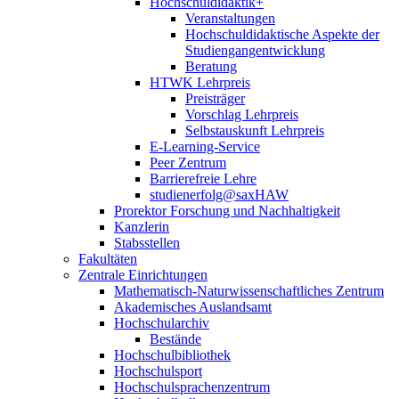
Hochschuldidaktik+
Veranstaltungen
Hochschuldidaktische Aspekte der
Studiengangentwicklung
Beratung
HTWK Lehrpreis
Preisträger
Vorschlag Lehrpreis
Selbstauskunft Lehrpreis
E-Learning-Service
Peer Zentrum
Barrierefreie Lehre
studienerfolg@saxHAW
Prorektor Forschung und Nachhaltigkeit
Kanzlerin
Stabsstellen
Fakultäten
Zentrale Einrichtungen
Mathematisch-Naturwissenschaftliches Zentrum
Akademisches Auslandsamt
Hochschularchiv
Bestände
Hochschulbibliothek
Hochschulsport
Hochschulsprachenzentrum