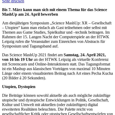
Seite drucken
Bis 7. März kann man sich mit einem Thema für das Science
MashUp am 24. April bewerben
Am diesjährigen Symposium „Science MashUp: XR – Gesellschaft
– Utopien“ kann man einfach als Gast teilnehmen oder selbst mit
Themen aus Game Studies, Spielkultur und –technik beitragen. Im
Rahmen der 15. Langen Nacht der Computerspiele an der HTWK
Leipzig rufen die Veranstalter zum Einreichen von Abstracts für
Symposium und Tagungsband auf.
Das Science MashUp 2021 findet am
Samstag, 24. April 2021,
von 16 bis 19 Uhr
an der HTWK Leipzig als virtuelle Konferenz
mit Screencasts und Online-Interaktionen statt. Das Tagungsformat
ist ein Mashup aus klassischen Vorträgen von maximal 10 Minuten
Länge oder einem visualisierten Beitrag nach Art eines Pecha Kucha
(20 Bilder á 20 Sekunden).
Utopien, Dystopien
Die Beiträge können sowohl aktuelle als auch mögliche zukünftige
utopische und dystopische Entwicklungen in Politik, Gesellschaft,
Kultur und Umwelt mit aktuellen (oder zukünftigen) digital
erweiterten Realitäten beleuchten. Die Palette reicht von
gesellschaftlicher Kritik oder utopischen Gesellschaftsentwürfen von