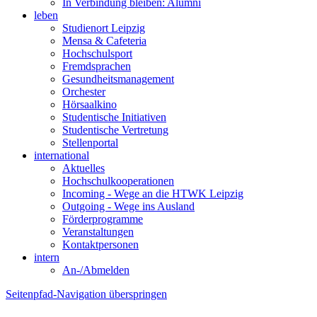
In Verbindung bleiben: Alumni
leben
Studienort Leipzig
Mensa & Cafeteria
Hochschulsport
Fremdsprachen
Gesundheitsmanagement
Orchester
Hörsaalkino
Studentische Initiativen
Studentische Vertretung
Stellenportal
international
Aktuelles
Hochschulkooperationen
Incoming - Wege an die HTWK Leipzig
Outgoing - Wege ins Ausland
Förderprogramme
Veranstaltungen
Kontaktpersonen
intern
An-/Abmelden
Seitenpfad-Navigation überspringen