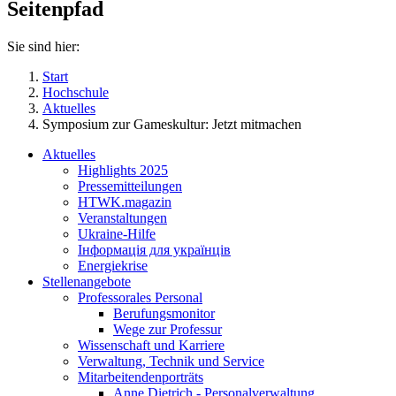
Seitenpfad
Sie sind hier:
Start
Hochschule
Aktuelles
Symposium zur Gameskultur: Jetzt mitmachen
Aktuelles
Highlights 2025
Pressemitteilungen
HTWK.magazin
Veranstaltungen
Ukraine-Hilfe
Інформація для українців
Energiekrise
Stellenangebote
Professorales Personal
Berufungsmonitor
Wege zur Professur
Wissenschaft und Karriere
Verwaltung, Technik und Service
Mitarbeitendenporträts
Anne Dietrich - Personalverwaltung