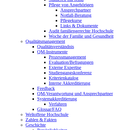
Pflege von Angehörigen
Ansprechpartner
Notfall-Beratung
Pflegekurse
Links & Dokumente
Audit familiengerechte Hochschule
Woche der Familie und Gesundheit
Qualitätsmanagement
Qualitätsverständnis
QM-Instrumente
Prozessmanagement
Evaluation/Befragungen
Externe Expertise
Studiengangskonferenz
Kriterienkatalog
Interne Akkreditierung
Feedback
QM-Verantwortung und Ansprechpartner
Systemakkreditierung
Verfahren
Glossar/FAQ
Weltoffene Hochschule
Zahlen & Fakten
Geschichte