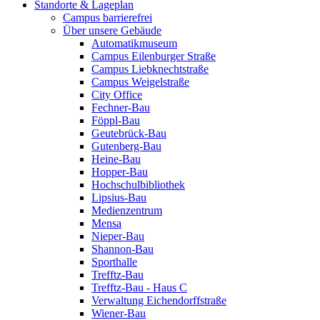
Standorte & Lageplan
Campus barrierefrei
Über unsere Gebäude
Automatikmuseum
Campus Eilenburger Straße
Campus Liebknechtstraße
Campus Weigelstraße
City Office
Fechner-Bau
Föppl-Bau
Geutebrück-Bau
Gutenberg-Bau
Heine-Bau
Hopper-Bau
Hochschulbibliothek
Lipsius-Bau
Medienzentrum
Mensa
Nieper-Bau
Shannon-Bau
Sporthalle
Trefftz-Bau
Trefftz-Bau - Haus C
Verwaltung Eichendorffstraße
Wiener-Bau