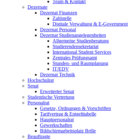
Team & Kontakt
Dezernate
Dezernat Finanzen
Zahlstelle
Digitale Verwaltung & E-Government
Dezernat Personal
Dezernat Studienangelegenheiten
Allgemeine Studienberatung
Studierendensekretariat
International Student Services
Zentrales Prüfungsamt
Stunden- und Raumplanung
IT/EDV
Dezernat Technik
Hochschulrat
Senat
Erweiterter Senat
Studentische Vertretung
Personalrat
Gesetze, Ordnungen & Vorschriften
Tarifvertrag & Entgelttabelle
Hauptpersonalrat
Gewerkschaften
Bildschirmarbeitsplatz Brille
Beauftragte