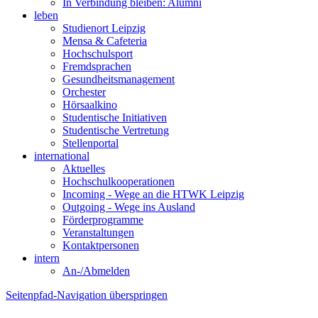
In Verbindung bleiben: Alumni
leben
Studienort Leipzig
Mensa & Cafeteria
Hochschulsport
Fremdsprachen
Gesundheitsmanagement
Orchester
Hörsaalkino
Studentische Initiativen
Studentische Vertretung
Stellenportal
international
Aktuelles
Hochschulkooperationen
Incoming - Wege an die HTWK Leipzig
Outgoing - Wege ins Ausland
Förderprogramme
Veranstaltungen
Kontaktpersonen
intern
An-/Abmelden
Seitenpfad-Navigation überspringen