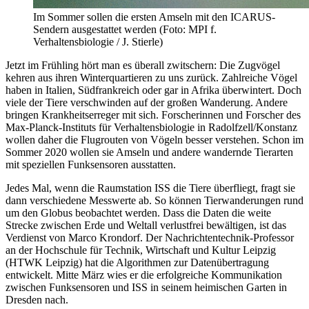
Im Sommer sollen die ersten Amseln mit den ICARUS-
Sendern ausgestattet werden (Foto: MPI f.
Verhaltensbiologie / J. Stierle)
Jetzt im Frühling hört man es überall zwitschern: Die Zugvögel
kehren aus ihren Winterquartieren zu uns zurück. Zahlreiche Vögel
haben in Italien, Südfrankreich oder gar in Afrika überwintert. Doch
viele der Tiere verschwinden auf der großen Wanderung. Andere
bringen Krankheitserreger mit sich. Forscherinnen und Forscher des
Max-Planck-Instituts für Verhaltensbiologie in Radolfzell/Konstanz
wollen daher die Flugrouten von Vögeln besser verstehen. Schon im
Sommer 2020 wollen sie Amseln und andere wandernde Tierarten
mit speziellen Funksensoren ausstatten.
Jedes Mal, wenn die Raumstation ISS die Tiere überfliegt, fragt sie
dann verschiedene Messwerte ab. So können Tierwanderungen rund
um den Globus beobachtet werden. Dass die Daten die weite
Strecke zwischen Erde und Weltall verlustfrei bewältigen, ist das
Verdienst von Marco Krondorf. Der Nachrichtentechnik-Professor
an der Hochschule für Technik, Wirtschaft und Kultur Leipzig
(HTWK Leipzig) hat die Algorithmen zur Datenübertragung
entwickelt. Mitte März wies er die erfolgreiche Kommunikation
zwischen Funksensoren und ISS in seinem heimischen Garten in
Dresden nach.