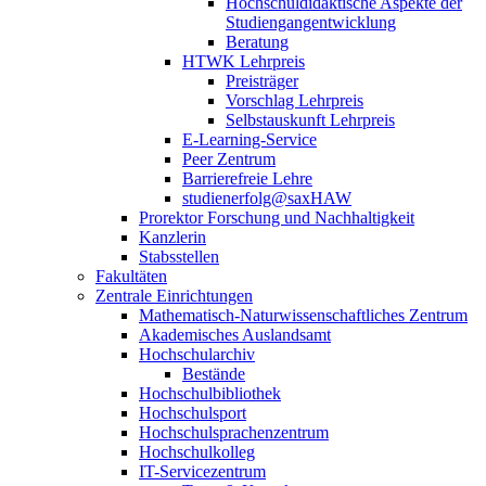
Hochschuldidaktische Aspekte der
Studiengangentwicklung
Beratung
HTWK Lehrpreis
Preisträger
Vorschlag Lehrpreis
Selbstauskunft Lehrpreis
E-Learning-Service
Peer Zentrum
Barrierefreie Lehre
studienerfolg@saxHAW
Prorektor Forschung und Nachhaltigkeit
Kanzlerin
Stabsstellen
Fakultäten
Zentrale Einrichtungen
Mathematisch-Naturwissenschaftliches Zentrum
Akademisches Auslandsamt
Hochschularchiv
Bestände
Hochschulbibliothek
Hochschulsport
Hochschulsprachenzentrum
Hochschulkolleg
IT-Servicezentrum