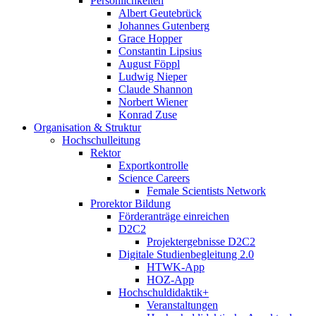
Persönlichkeiten
Albert Geutebrück
Johannes Gutenberg
Grace Hopper
Constantin Lipsius
August Föppl
Ludwig Nieper
Claude Shannon
Norbert Wiener
Konrad Zuse
Organisation & Struktur
Hochschulleitung
Rektor
Exportkontrolle
Science Careers
Female Scientists Network
Prorektor Bildung
Förderanträge einreichen
D2C2
Projektergebnisse D2C2
Digitale Studienbegleitung 2.0
HTWK-App
HOZ-App
Hochschuldidaktik+
Veranstaltungen