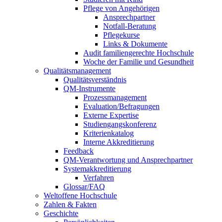
Pflege von Angehörigen
Ansprechpartner
Notfall-Beratung
Pflegekurse
Links & Dokumente
Audit familiengerechte Hochschule
Woche der Familie und Gesundheit
Qualitätsmanagement
Qualitätsverständnis
QM-Instrumente
Prozessmanagement
Evaluation/Befragungen
Externe Expertise
Studiengangskonferenz
Kriterienkatalog
Interne Akkreditierung
Feedback
QM-Verantwortung und Ansprechpartner
Systemakkreditierung
Verfahren
Glossar/FAQ
Weltoffene Hochschule
Zahlen & Fakten
Geschichte