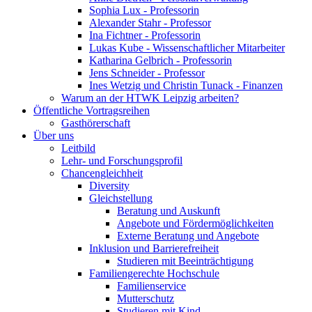
Sophia Lux - Professorin
Alexander Stahr - Professor
Ina Fichtner - Professorin
Lukas Kube - Wissenschaftlicher Mitarbeiter
Katharina Gelbrich - Professorin
Jens Schneider - Professor
Ines Wetzig und Christin Tunack - Finanzen
Warum an der HTWK Leipzig arbeiten?
Öffentliche Vortragsreihen
Gasthörerschaft
Über uns
Leitbild
Lehr- und Forschungsprofil
Chancengleichheit
Diversity
Gleichstellung
Beratung und Auskunft
Angebote und Fördermöglichkeiten
Externe Beratung und Angebote
Inklusion und Barrierefreiheit
Studieren mit Beeinträchtigung
Familiengerechte Hochschule
Familienservice
Mutterschutz
Studieren mit Kind