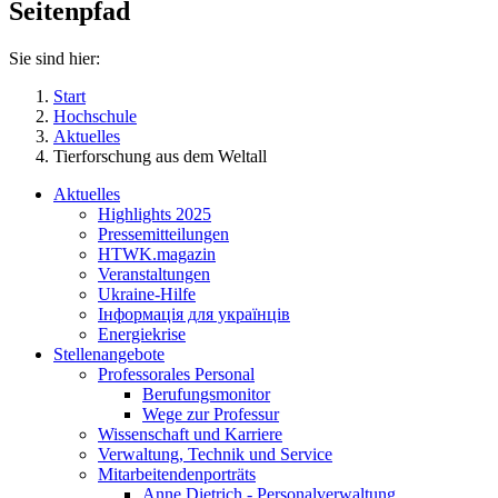
Seitenpfad
Sie sind hier:
Start
Hochschule
Aktuelles
Tierforschung aus dem Weltall
Aktuelles
Highlights 2025
Pressemitteilungen
HTWK.magazin
Veranstaltungen
Ukraine-Hilfe
Інформація для українців
Energiekrise
Stellenangebote
Professorales Personal
Berufungsmonitor
Wege zur Professur
Wissenschaft und Karriere
Verwaltung, Technik und Service
Mitarbeitendenporträts
Anne Dietrich - Personalverwaltung