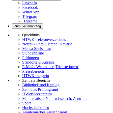
LinkedIn
Facebook
WhatsApp
Telegram
Threema
Zum Seitenanfang
Quicklinks
HTWK-Telefonverzeichnis
Notfall (Unfall, Brand, Havarie)
Mensa-Speiseplan
Stundenpläne
Prüfungen
Standorte & Anreise
E-Mail / Webmailer (Dienste intern)
Pressebereich
HTWK.magazin
Zentrale Bereiche
Bibliothek und Katalog
Zentrales Prüfungsamt
IT-Servicezentrum
Mathematisch-Naturwissensch. Zentrum
Sport
Hochschulkolleg
Akademisches Auslandsamt