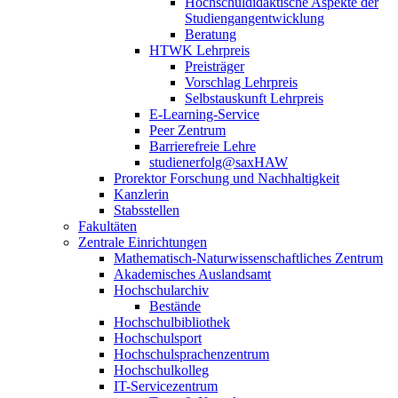
Hochschuldidaktische Aspekte der
Studiengangentwicklung
Beratung
HTWK Lehrpreis
Preisträger
Vorschlag Lehrpreis
Selbstauskunft Lehrpreis
E-Learning-Service
Peer Zentrum
Barrierefreie Lehre
studienerfolg@saxHAW
Prorektor Forschung und Nachhaltigkeit
Kanzlerin
Stabsstellen
Fakultäten
Zentrale Einrichtungen
Mathematisch-Naturwissenschaftliches Zentrum
Akademisches Auslandsamt
Hochschularchiv
Bestände
Hochschulbibliothek
Hochschulsport
Hochschulsprachenzentrum
Hochschulkolleg
IT-Servicezentrum