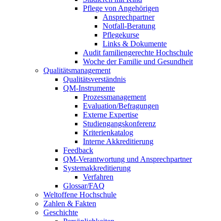
Pflege von Angehörigen
Ansprechpartner
Notfall-Beratung
Pflegekurse
Links & Dokumente
Audit familiengerechte Hochschule
Woche der Familie und Gesundheit
Qualitätsmanagement
Qualitätsverständnis
QM-Instrumente
Prozessmanagement
Evaluation/Befragungen
Externe Expertise
Studiengangskonferenz
Kriterienkatalog
Interne Akkreditierung
Feedback
QM-Verantwortung und Ansprechpartner
Systemakkreditierung
Verfahren
Glossar/FAQ
Weltoffene Hochschule
Zahlen & Fakten
Geschichte