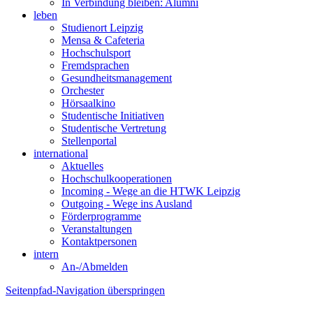
In Verbindung bleiben: Alumni
leben
Studienort Leipzig
Mensa & Cafeteria
Hochschulsport
Fremdsprachen
Gesundheitsmanagement
Orchester
Hörsaalkino
Studentische Initiativen
Studentische Vertretung
Stellenportal
international
Aktuelles
Hochschulkooperationen
Incoming - Wege an die HTWK Leipzig
Outgoing - Wege ins Ausland
Förderprogramme
Veranstaltungen
Kontaktpersonen
intern
An-/Abmelden
Seitenpfad-Navigation überspringen