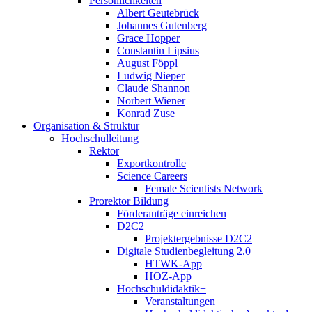
Persönlichkeiten
Albert Geutebrück
Johannes Gutenberg
Grace Hopper
Constantin Lipsius
August Föppl
Ludwig Nieper
Claude Shannon
Norbert Wiener
Konrad Zuse
Organisation & Struktur
Hochschulleitung
Rektor
Exportkontrolle
Science Careers
Female Scientists Network
Prorektor Bildung
Förderanträge einreichen
D2C2
Projektergebnisse D2C2
Digitale Studienbegleitung 2.0
HTWK-App
HOZ-App
Hochschuldidaktik+
Veranstaltungen