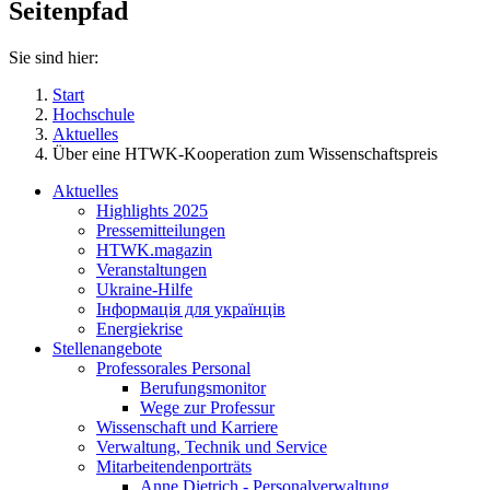
Seitenpfad
Sie sind hier:
Start
Hochschule
Aktuelles
Über eine HTWK-Kooperation zum Wissenschaftspreis
Aktuelles
Highlights 2025
Pressemitteilungen
HTWK.magazin
Veranstaltungen
Ukraine-Hilfe
Інформація для українців
Energiekrise
Stellenangebote
Professorales Personal
Berufungsmonitor
Wege zur Professur
Wissenschaft und Karriere
Verwaltung, Technik und Service
Mitarbeitendenporträts
Anne Dietrich - Personalverwaltung