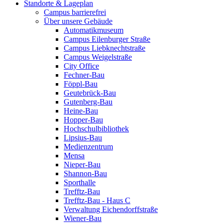
Standorte & Lageplan
Campus barrierefrei
Über unsere Gebäude
Automatikmuseum
Campus Eilenburger Straße
Campus Liebknechtstraße
Campus Weigelstraße
City Office
Fechner-Bau
Föppl-Bau
Geutebrück-Bau
Gutenberg-Bau
Heine-Bau
Hopper-Bau
Hochschulbibliothek
Lipsius-Bau
Medienzentrum
Mensa
Nieper-Bau
Shannon-Bau
Sporthalle
Trefftz-Bau
Trefftz-Bau - Haus C
Verwaltung Eichendorffstraße
Wiener-Bau