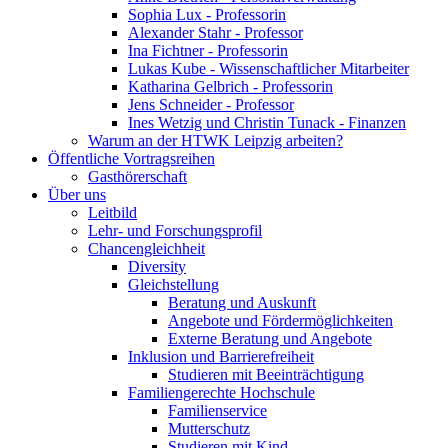
Sophia Lux - Professorin
Alexander Stahr - Professor
Ina Fichtner - Professorin
Lukas Kube - Wissenschaftlicher Mitarbeiter
Katharina Gelbrich - Professorin
Jens Schneider - Professor
Ines Wetzig und Christin Tunack - Finanzen
Warum an der HTWK Leipzig arbeiten?
Öffentliche Vortragsreihen
Gasthörerschaft
Über uns
Leitbild
Lehr- und Forschungsprofil
Chancengleichheit
Diversity
Gleichstellung
Beratung und Auskunft
Angebote und Fördermöglichkeiten
Externe Beratung und Angebote
Inklusion und Barrierefreiheit
Studieren mit Beeinträchtigung
Familiengerechte Hochschule
Familienservice
Mutterschutz
Studieren mit Kind