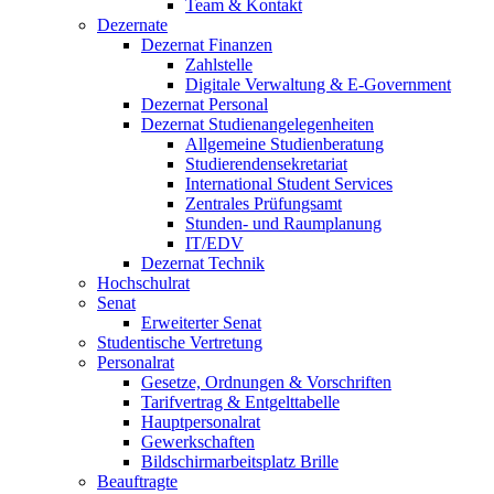
Team & Kontakt
Dezernate
Dezernat Finanzen
Zahlstelle
Digitale Verwaltung & E-Government
Dezernat Personal
Dezernat Studienangelegenheiten
Allgemeine Studienberatung
Studierendensekretariat
International Student Services
Zentrales Prüfungsamt
Stunden- und Raumplanung
IT/EDV
Dezernat Technik
Hochschulrat
Senat
Erweiterter Senat
Studentische Vertretung
Personalrat
Gesetze, Ordnungen & Vorschriften
Tarifvertrag & Entgelttabelle
Hauptpersonalrat
Gewerkschaften
Bildschirmarbeitsplatz Brille
Beauftragte