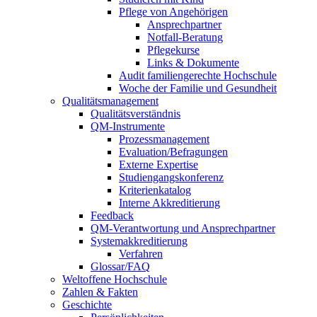
Pflege von Angehörigen
Ansprechpartner
Notfall-Beratung
Pflegekurse
Links & Dokumente
Audit familiengerechte Hochschule
Woche der Familie und Gesundheit
Qualitätsmanagement
Qualitätsverständnis
QM-Instrumente
Prozessmanagement
Evaluation/Befragungen
Externe Expertise
Studiengangskonferenz
Kriterienkatalog
Interne Akkreditierung
Feedback
QM-Verantwortung und Ansprechpartner
Systemakkreditierung
Verfahren
Glossar/FAQ
Weltoffene Hochschule
Zahlen & Fakten
Geschichte