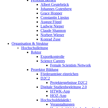
Persönlichkeiten
Albert Geutebrück
Johannes Gutenberg
Grace Hopper
Constantin Lipsius
August Föppl
Ludwig Nieper
Claude Shannon
Norbert Wiener
Konrad Zuse
Organisation & Struktur
Hochschulleitung
Rektor
Exportkontrolle
Science Careers
Female Scientists Network
Prorektor Bildung
Förderanträge einreichen
D2C2
Projektergebnisse D2C2
Digitale Studienbegleitung 2.0
HTWK-App
HOZ-App
Hochschuldidaktik+
Veranstaltungen