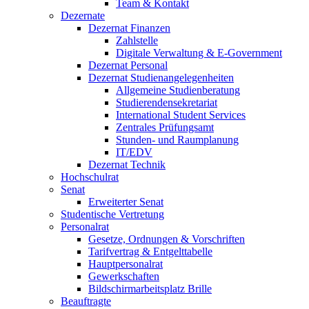
Team & Kontakt
Dezernate
Dezernat Finanzen
Zahlstelle
Digitale Verwaltung & E-Government
Dezernat Personal
Dezernat Studienangelegenheiten
Allgemeine Studienberatung
Studierendensekretariat
International Student Services
Zentrales Prüfungsamt
Stunden- und Raumplanung
IT/EDV
Dezernat Technik
Hochschulrat
Senat
Erweiterter Senat
Studentische Vertretung
Personalrat
Gesetze, Ordnungen & Vorschriften
Tarifvertrag & Entgelttabelle
Hauptpersonalrat
Gewerkschaften
Bildschirmarbeitsplatz Brille
Beauftragte