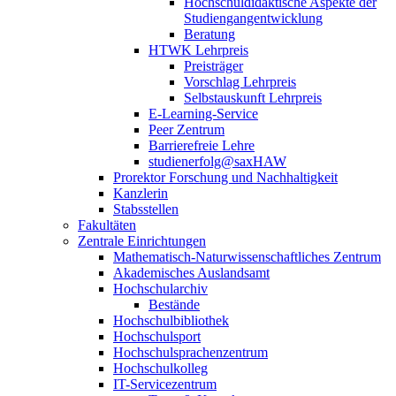
Hochschuldidaktische Aspekte der
Studiengangentwicklung
Beratung
HTWK Lehrpreis
Preisträger
Vorschlag Lehrpreis
Selbstauskunft Lehrpreis
E-Learning-Service
Peer Zentrum
Barrierefreie Lehre
studienerfolg@saxHAW
Prorektor Forschung und Nachhaltigkeit
Kanzlerin
Stabsstellen
Fakultäten
Zentrale Einrichtungen
Mathematisch-Naturwissenschaftliches Zentrum
Akademisches Auslandsamt
Hochschularchiv
Bestände
Hochschulbibliothek
Hochschulsport
Hochschulsprachenzentrum
Hochschulkolleg
IT-Servicezentrum