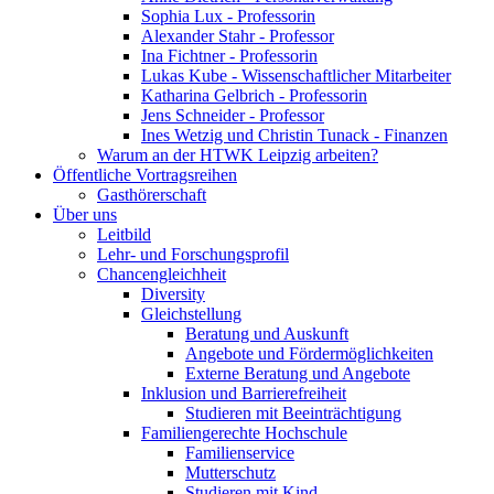
Sophia Lux - Professorin
Alexander Stahr - Professor
Ina Fichtner - Professorin
Lukas Kube - Wissenschaftlicher Mitarbeiter
Katharina Gelbrich - Professorin
Jens Schneider - Professor
Ines Wetzig und Christin Tunack - Finanzen
Warum an der HTWK Leipzig arbeiten?
Öffentliche Vortragsreihen
Gasthörerschaft
Über uns
Leitbild
Lehr- und Forschungsprofil
Chancengleichheit
Diversity
Gleichstellung
Beratung und Auskunft
Angebote und Fördermöglichkeiten
Externe Beratung und Angebote
Inklusion und Barrierefreiheit
Studieren mit Beeinträchtigung
Familiengerechte Hochschule
Familienservice
Mutterschutz
Studieren mit Kind