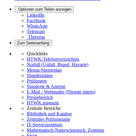
Optionen zum Teilen anzeigen
LinkedIn
Facebook
WhatsApp
Telegram
Threema
Zum Seitenanfang
Quicklinks
HTWK-Telefonverzeichnis
Notfall (Unfall, Brand, Havarie)
Mensa-Speiseplan
Stundenpläne
Prüfungen
Standorte & Anreise
E-Mail / Webmailer (Dienste intern)
Pressebereich
HTWK.magazin
Zentrale Bereiche
Bibliothek und Katalog
Zentrales Prüfungsamt
IT-Servicezentrum
Mathematisch-Naturwissensch. Zentrum
Sport