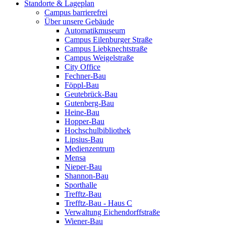
Standorte & Lageplan
Campus barrierefrei
Über unsere Gebäude
Automatikmuseum
Campus Eilenburger Straße
Campus Liebknechtstraße
Campus Weigelstraße
City Office
Fechner-Bau
Föppl-Bau
Geutebrück-Bau
Gutenberg-Bau
Heine-Bau
Hopper-Bau
Hochschulbibliothek
Lipsius-Bau
Medienzentrum
Mensa
Nieper-Bau
Shannon-Bau
Sporthalle
Trefftz-Bau
Trefftz-Bau - Haus C
Verwaltung Eichendorffstraße
Wiener-Bau