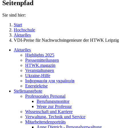
Seitenpfad
Sie sind hier:
Start
Hochschule
Aktuelles
VDI-Preise für Nachwuchsingenieure der HTWK Leipzig
Aktuelles
Highlights 2025
Pressemitteilungen
HTWK.magazin
Veranstaltungen
Ukraine-Hilfe
Інформація для українців
Energiekrise
Stellenangebote
Professorales Personal
Berufungsmonitor
Wege zur Professur
Wissenschaft und Karriere
Verwaltung, Technik und Service
Mitarbeitendenporträts
Anne Dietrich - Personalverwaltung