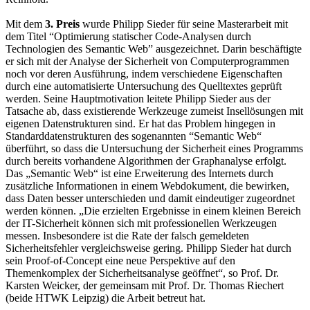
Mit dem
3. Preis
wurde Philipp Sieder für seine Masterarbeit mit
dem Titel “Optimierung statischer Code-Analysen durch
Technologien des Semantic Web” ausgezeichnet. Darin beschäftigte
er sich mit der Analyse der Sicherheit von Computerprogrammen
noch vor deren Ausführung, indem verschiedene Eigenschaften
durch eine automatisierte Untersuchung des Quelltextes geprüft
werden. Seine Hauptmotivation leitete Philipp Sieder aus der
Tatsache ab, dass existierende Werkzeuge zumeist Insellösungen mit
eigenen Datenstrukturen sind. Er hat das Problem hingegen in
Standarddatenstrukturen des sogenannten “Semantic Web“
überführt, so dass die Untersuchung der Sicherheit eines Programms
durch bereits vorhandene Algorithmen der Graphanalyse erfolgt.
Das „Semantic Web“ ist eine Erweiterung des Internets durch
zusätzliche Informationen in einem Webdokument, die bewirken,
dass Daten besser unterschieden und damit eindeutiger zugeordnet
werden können. „Die erzielten Ergebnisse in einem kleinen Bereich
der IT-Sicherheit können sich mit professionellen Werkzeugen
messen. Insbesondere ist die Rate der falsch gemeldeten
Sicherheitsfehler vergleichsweise gering. Philipp Sieder hat durch
sein Proof-of-Concept eine neue Perspektive auf den
Themenkomplex der Sicherheitsanalyse geöffnet“, so Prof. Dr.
Karsten Weicker, der gemeinsam mit Prof. Dr. Thomas Riechert
(beide HTWK Leipzig) die Arbeit betreut hat.