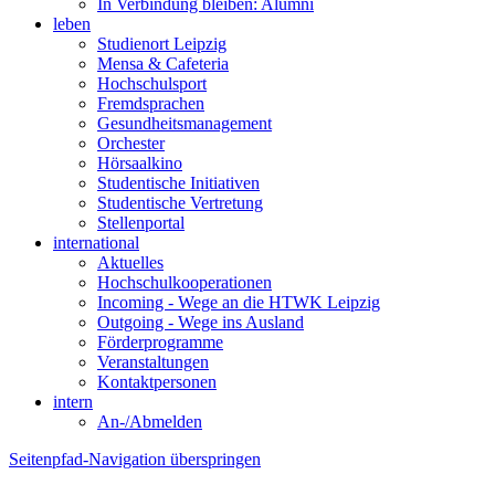
In Verbindung bleiben: Alumni
leben
Studienort Leipzig
Mensa & Cafeteria
Hochschulsport
Fremdsprachen
Gesundheitsmanagement
Orchester
Hörsaalkino
Studentische Initiativen
Studentische Vertretung
Stellenportal
international
Aktuelles
Hochschulkooperationen
Incoming - Wege an die HTWK Leipzig
Outgoing - Wege ins Ausland
Förderprogramme
Veranstaltungen
Kontaktpersonen
intern
An-/Abmelden
Seitenpfad-Navigation überspringen