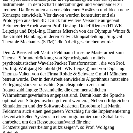
Instrumente - in dem Schaft unterzubringen und voneinander zu
trennen. Dafür wurden aus verschiedenen Ansätzen und Ideen neue
Konzepte entwickelt. Vier davon wurden konstruiert und als
Prototypen aus dem 3D-Druck für weitere Versuche aufgebaut.
Betreuer der Arbeit waren Prof. Dr.-Ing. Detlef Riemer (HTWK
Leipzig) und Dipl.-Ing. Hannes Miersch von der Olympus Winter &
Ibe GmbH Hamburg, in deren Entwicklungsabteilung „Surgical
Therapie Mechanics (STM)“ die Arbeit geschrieben wurde.
Den
2. Preis
erhielt Martin Feldmann für seine Masterarbeit zum
Thema “Störunterdrückung von Sprachsignalen mittels
psychoakustischer Wavelet-Packet Transformation”, die von Prof.
Dr.-Ing. Wolfgang Reinhold (HTWK Leipzig) und von Dipl.-Ing.
Thomas Valten von der Firma Rohde & Schwarz GmbH München
betreut wurde. Der in der Arbeit entwickelte Algorithmus nutzt eine
Zerlegung stark verrauschter Sprachsignale in zeit- und
frequenzabhängige Bestandteile, die dem menschlichen
Wahrnehmungsverhalten angepasst sind. Damit kann die Sprache
optimal von Störgeräuschen getrennt werden. „Neben erfolgreichen
Simulationen und der Software-basierten Erprobung hat Martin
Feldmann auch einen geeigneten Vorschlag für die Implementierung
des entwickelten Systems in einen programmierbaren Schaltkreis
erarbeitet, um den Ressourcenaufwand für eine
Echtzeitsignalverarbeitung aufzuzeigen“, so Prof. Wolfgang
Reinhold.