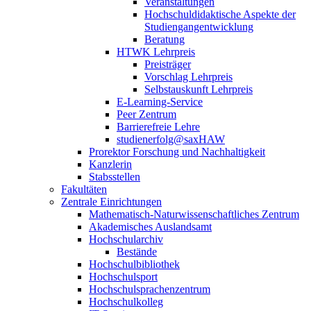
Veranstaltungen
Hochschuldidaktische Aspekte der
Studiengangentwicklung
Beratung
HTWK Lehrpreis
Preisträger
Vorschlag Lehrpreis
Selbstauskunft Lehrpreis
E-Learning-Service
Peer Zentrum
Barrierefreie Lehre
studienerfolg@saxHAW
Prorektor Forschung und Nachhaltigkeit
Kanzlerin
Stabsstellen
Fakultäten
Zentrale Einrichtungen
Mathematisch-Naturwissenschaftliches Zentrum
Akademisches Auslandsamt
Hochschularchiv
Bestände
Hochschulbibliothek
Hochschulsport
Hochschulsprachenzentrum
Hochschulkolleg