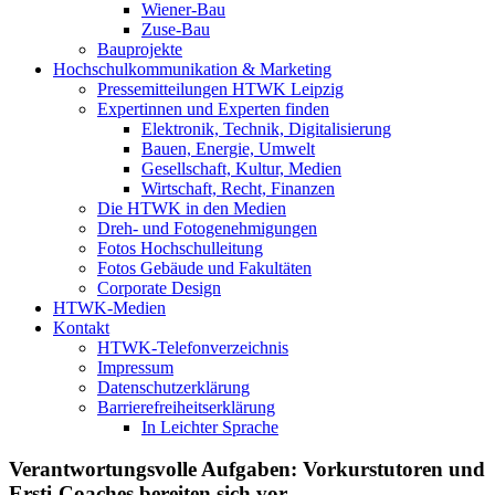
Wiener-Bau
Zuse-Bau
Bauprojekte
Hochschulkommunikation & Marketing
Pressemitteilungen HTWK Leipzig
Expertinnen und Experten finden
Elektronik, Technik, Digitalisierung
Bauen, Energie, Umwelt
Gesellschaft, Kultur, Medien
Wirtschaft, Recht, Finanzen
Die HTWK in den Medien
Dreh- und Fotogenehmigungen
Fotos Hochschulleitung
Fotos Gebäude und Fakultäten
Corporate Design
HTWK-Medien
Kontakt
HTWK-Telefonverzeichnis
Impressum
Datenschutzerklärung
Barrierefreiheitserklärung
In Leichter Sprache
Verantwortungsvolle Aufgaben: Vorkurstutoren und
Ersti-Coaches bereiten sich vor