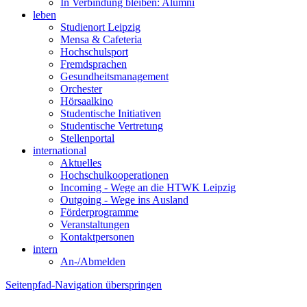
In Verbindung bleiben: Alumni
leben
Studienort Leipzig
Mensa & Cafeteria
Hochschulsport
Fremdsprachen
Gesundheitsmanagement
Orchester
Hörsaalkino
Studentische Initiativen
Studentische Vertretung
Stellenportal
international
Aktuelles
Hochschulkooperationen
Incoming - Wege an die HTWK Leipzig
Outgoing - Wege ins Ausland
Förderprogramme
Veranstaltungen
Kontaktpersonen
intern
An-/Abmelden
Seitenpfad-Navigation überspringen