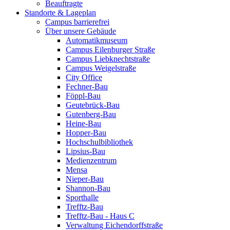
Beauftragte
Standorte & Lageplan
Campus barrierefrei
Über unsere Gebäude
Automatikmuseum
Campus Eilenburger Straße
Campus Liebknechtstraße
Campus Weigelstraße
City Office
Fechner-Bau
Föppl-Bau
Geutebrück-Bau
Gutenberg-Bau
Heine-Bau
Hopper-Bau
Hochschulbibliothek
Lipsius-Bau
Medienzentrum
Mensa
Nieper-Bau
Shannon-Bau
Sporthalle
Trefftz-Bau
Trefftz-Bau - Haus C
Verwaltung Eichendorffstraße