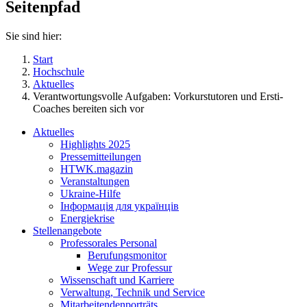
Seitenpfad
Sie sind hier:
Start
Hochschule
Aktuelles
Verantwortungsvolle Aufgaben: Vorkurstutoren und Ersti-
Coaches bereiten sich vor
Aktuelles
Highlights 2025
Pressemitteilungen
HTWK.magazin
Veranstaltungen
Ukraine-Hilfe
Інформація для українців
Energiekrise
Stellenangebote
Professorales Personal
Berufungsmonitor
Wege zur Professur
Wissenschaft und Karriere
Verwaltung, Technik und Service
Mitarbeitendenporträts