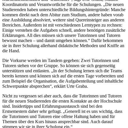
Koordinatorin und Verantwortliche für die Schulungen. „Die neuen
Studierenden haben unterschiedliche Bildungshintergründe: Manche
kommen direkt nach dem Abitur zum Studium, andere haben vorab
eine Ausbildung absolviert, weitere sind Quereinsteiger aus anderen
Bereichen. Außerdem ist mit verschiedenen Lerntypen zu rechnen:
Einige verstehen die Aufgaben schnell, andere benötigen zusätzliche
Erklärungen. All dies müssen sich unsere Tutorinnen und Tutoren
bewusst machen – und damit umgehen können.“ Dafür bekommen
sie in ihrer Schulung allerhand didaktische Methoden und Kniffe an
die Hand.
Die Vorkurse werden im Tandem gegeben: Zwei Tutorinnen und
Tutoren stehen vor der Gruppe. So können sie sich gegenseitig
unterstützen und entlasten. „In der Schulung lernen sich die Teams
bereits kennen und können sich auf die ersten Tage vorbereiten und
zum Beispiel die Organisation, die Aufgabenteilung und inhaltliche
Schwerpunkte absprechen“, erklärt Urte Graba.
Nicht zu vergessen sei aber auch, dass die Tutorinnen und Tutoren
für die neuen Studierenden die ersten Kontakte an der Hochschule
sind. Insidertipps und Erfahrungsaustausch sind bei den
Erstsemestern daher sehr gefragt. „Generell ist es uns wichtig, dass
die Tutorinnen und Tutoren eine offene Haltung haben und für
Themen über den Kurs hinaus ansprechbar sind. Auch darauf
stimmen wir sie in ihrer Schulung ein.“