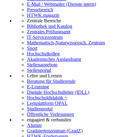
E-Mail / Webmailer (Dienste intern)
Pressebereich
HTWK.magazin
Zentrale Bereiche
Bibliothek und Katalog
Zentrales Prüfungsamt
IT-Servicezentrum
Mathematisch-Naturwissensch. Zentrum
Sport
Hochschulkolleg
Akademisches Auslandsamt
Stellenangebote
Stellenportal
Lehre und Lernen
Beratung für Studierende
E-Learning
Digitale Hochschullehre (IDLL)
Hochschuldidaktik +
Lernplattform OPAL
Studienportal
Öffentliche Vorlesungen
engagiert & verbunden
Alumni
Graduiertenzentrum (GradZ)
HTWK-Förderverein