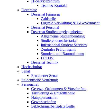
IT-Servicezentrum
Team & Kontakt
Dezernate
Dezernat Finanzen
Zahlstelle
Digitale Verwaltung & E-Government
Dezernat Personal
Dezernat Studienangelegenheiten
Allgemeine Studienberatung
Studierendensekretariat
International Student Services
Zentrales Prüfungsamt
Stunden- und Raumplanung
IT/EDV
Dezernat Technik
Hochschulrat
Senat
Erweiterter Senat
Studentische Vertretung
Personalrat
Gesetze, Ordnungen & Vorschriften
Tarifvertrag & Entgelttabelle
Hauptpersonalrat
Gewerkschaften
Bildschirmarbeitsplatz Brille