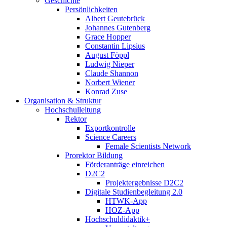
Geschichte
Persönlichkeiten
Albert Geutebrück
Johannes Gutenberg
Grace Hopper
Constantin Lipsius
August Föppl
Ludwig Nieper
Claude Shannon
Norbert Wiener
Konrad Zuse
Organisation & Struktur
Hochschulleitung
Rektor
Exportkontrolle
Science Careers
Female Scientists Network
Prorektor Bildung
Förderanträge einreichen
D2C2
Projektergebnisse D2C2
Digitale Studienbegleitung 2.0
HTWK-App
HOZ-App
Hochschuldidaktik+