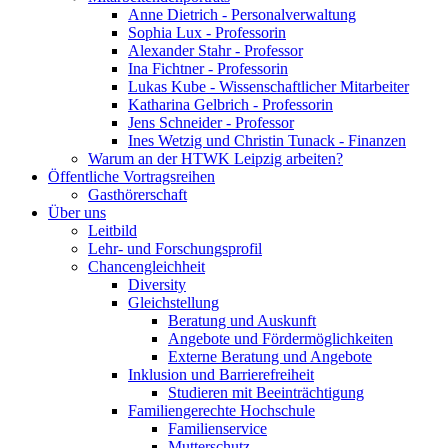
Anne Dietrich - Personalverwaltung
Sophia Lux - Professorin
Alexander Stahr - Professor
Ina Fichtner - Professorin
Lukas Kube - Wissenschaftlicher Mitarbeiter
Katharina Gelbrich - Professorin
Jens Schneider - Professor
Ines Wetzig und Christin Tunack - Finanzen
Warum an der HTWK Leipzig arbeiten?
Öffentliche Vortragsreihen
Gasthörerschaft
Über uns
Leitbild
Lehr- und Forschungsprofil
Chancengleichheit
Diversity
Gleichstellung
Beratung und Auskunft
Angebote und Fördermöglichkeiten
Externe Beratung und Angebote
Inklusion und Barrierefreiheit
Studieren mit Beeinträchtigung
Familiengerechte Hochschule
Familienservice
Mutterschutz