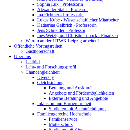
Sophia Lux - Professorin
Alexander Stahr - Professor
Ina Fichtner - Professorin
Lukas Kube - Wissenschaftlicher Mitarbeiter
Katharina Gelbrich - Professorin
Jens Schneider - Professor
Ines Wetzig und Christin Tunack - Finanzen
Warum an der HTWK Leipzig arbeiten?
Öffentliche Vortragsreihen
Gasthörerschaft
Über uns
Leitbild
Lehr- und Forschungsprofil
Chancengleichheit
Diversity
Gleichstellung
Beratung und Auskunft
Angebote und Fördermöglichkeiten
Externe Beratung und Angebote
Inklusion und Barrierefreiheit
Studieren mit Beeinträchtigung
Familiengerechte Hochschule
Familienservice
Mutterschutz
Studieren mit Kind