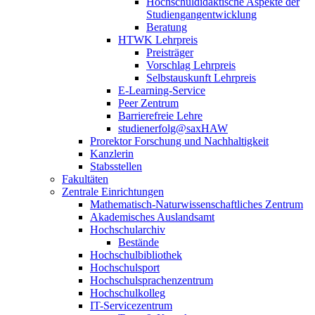
Hochschuldidaktische Aspekte der
Studiengangentwicklung
Beratung
HTWK Lehrpreis
Preisträger
Vorschlag Lehrpreis
Selbstauskunft Lehrpreis
E-Learning-Service
Peer Zentrum
Barrierefreie Lehre
studienerfolg@saxHAW
Prorektor Forschung und Nachhaltigkeit
Kanzlerin
Stabsstellen
Fakultäten
Zentrale Einrichtungen
Mathematisch-Naturwissenschaftliches Zentrum
Akademisches Auslandsamt
Hochschularchiv
Bestände
Hochschulbibliothek
Hochschulsport
Hochschulsprachenzentrum
Hochschulkolleg
IT-Servicezentrum