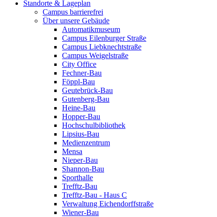
Standorte & Lageplan
Campus barrierefrei
Über unsere Gebäude
Automatikmuseum
Campus Eilenburger Straße
Campus Liebknechtstraße
Campus Weigelstraße
City Office
Fechner-Bau
Föppl-Bau
Geutebrück-Bau
Gutenberg-Bau
Heine-Bau
Hopper-Bau
Hochschulbibliothek
Lipsius-Bau
Medienzentrum
Mensa
Nieper-Bau
Shannon-Bau
Sporthalle
Trefftz-Bau
Trefftz-Bau - Haus C
Verwaltung Eichendorffstraße
Wiener-Bau