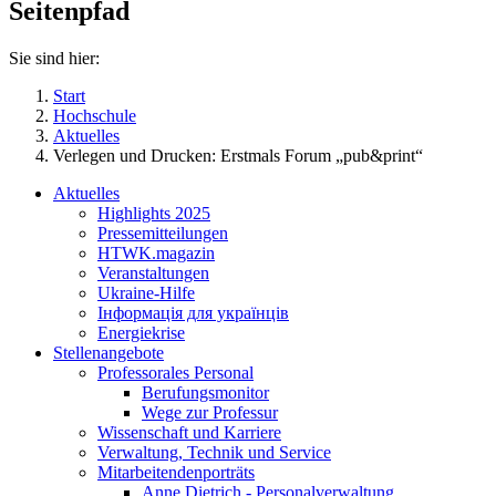
Seitenpfad
Sie sind hier:
Start
Hochschule
Aktuelles
Verlegen und Drucken: Erstmals Forum „pub&print“
Aktuelles
Highlights 2025
Pressemitteilungen
HTWK.magazin
Veranstaltungen
Ukraine-Hilfe
Інформація для українців
Energiekrise
Stellenangebote
Professorales Personal
Berufungsmonitor
Wege zur Professur
Wissenschaft und Karriere
Verwaltung, Technik und Service
Mitarbeitendenporträts
Anne Dietrich - Personalverwaltung