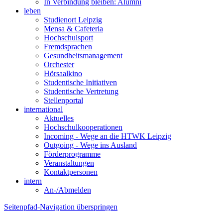
In Verbindung bleiben: Alumni
leben
Studienort Leipzig
Mensa & Cafeteria
Hochschulsport
Fremdsprachen
Gesundheitsmanagement
Orchester
Hörsaalkino
Studentische Initiativen
Studentische Vertretung
Stellenportal
international
Aktuelles
Hochschulkooperationen
Incoming - Wege an die HTWK Leipzig
Outgoing - Wege ins Ausland
Förderprogramme
Veranstaltungen
Kontaktpersonen
intern
An-/Abmelden
Seitenpfad-Navigation überspringen