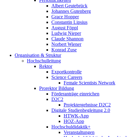
Persönlichkeiten
Albert Geutebrück
Johannes Gutenberg
Grace Hopper
Constantin Lipsius
August Föppl
Ludwig Nieper
Claude Shannon
Norbert Wiener
Konrad Zuse
Organisation & Struktur
Hochschulleitung
Rektor
Exportkontrolle
Science Careers
Female Scientists Network
Prorektor Bildung
Förderanträge einreichen
D2C2
Projektergebnisse D2C2
Digitale Studienbegleitung 2.0
HTWK-App
HOZ-App
Hochschuldidaktik+
Veranstaltungen