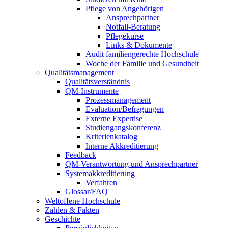
Pflege von Angehörigen
Ansprechpartner
Notfall-Beratung
Pflegekurse
Links & Dokumente
Audit familiengerechte Hochschule
Woche der Familie und Gesundheit
Qualitätsmanagement
Qualitätsverständnis
QM-Instrumente
Prozessmanagement
Evaluation/Befragungen
Externe Expertise
Studiengangskonferenz
Kriterienkatalog
Interne Akkreditierung
Feedback
QM-Verantwortung und Ansprechpartner
Systemakkreditierung
Verfahren
Glossar/FAQ
Weltoffene Hochschule
Zahlen & Fakten
Geschichte