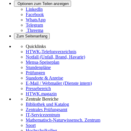
Optionen zum Teilen anzeigen
LinkedIn
Facebook
WhatsApp
Telegram
Threema
Zum Seitenanfang
Quicklinks
HTWK-Telefonverzeichnis
Notfall (Unfall, Brand, Havarie)
Mensa-Speiseplan
Stundenpläne
Prüfungen
Standorte & Anreise
E-Mail / Webmailer (Dienste intern)
Pressebereich
HTWK.magazin
Zentrale Bereiche
Bibliothek und Katalog
Zentrales Prüfungsamt
IT-Servicezentrum
Mathematisch-Naturwissensch. Zentrum
Sport
Hochschulkolleg