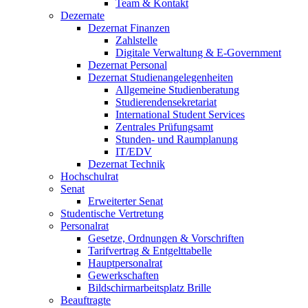
Team & Kontakt
Dezernate
Dezernat Finanzen
Zahlstelle
Digitale Verwaltung & E-Government
Dezernat Personal
Dezernat Studienangelegenheiten
Allgemeine Studienberatung
Studierendensekretariat
International Student Services
Zentrales Prüfungsamt
Stunden- und Raumplanung
IT/EDV
Dezernat Technik
Hochschulrat
Senat
Erweiterter Senat
Studentische Vertretung
Personalrat
Gesetze, Ordnungen & Vorschriften
Tarifvertrag & Entgelttabelle
Hauptpersonalrat
Gewerkschaften
Bildschirmarbeitsplatz Brille
Beauftragte