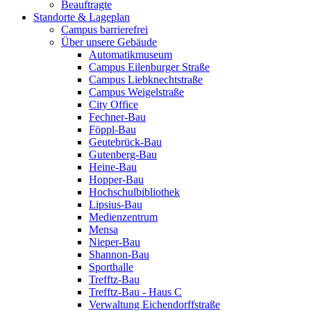
Beauftragte
Standorte & Lageplan
Campus barrierefrei
Über unsere Gebäude
Automatikmuseum
Campus Eilenburger Straße
Campus Liebknechtstraße
Campus Weigelstraße
City Office
Fechner-Bau
Föppl-Bau
Geutebrück-Bau
Gutenberg-Bau
Heine-Bau
Hopper-Bau
Hochschulbibliothek
Lipsius-Bau
Medienzentrum
Mensa
Nieper-Bau
Shannon-Bau
Sporthalle
Trefftz-Bau
Trefftz-Bau - Haus C
Verwaltung Eichendorffstraße