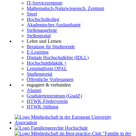
IT-Servicezentrum
Mathematisch-Naturwissensch. Zentrum
Sport
Hochschulkolleg
Akademisches Auslandsamt
Stellenangebote
Stellenportal
Lehre und Lernen
Beratung für Studierende
E-Learning
Digitale Hochschullehre (IDLL)
Hochschuldidaktik +
Lernplattform OPAL
Studienportal
Öffentliche Vorlesungen
engagiert & verbunden
Alumni
Graduiertenzentrum (GradZ)
HTWK-Förderverein
HTWK-Stiftung