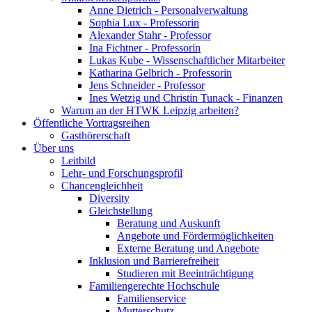
Anne Dietrich - Personalverwaltung
Sophia Lux - Professorin
Alexander Stahr - Professor
Ina Fichtner - Professorin
Lukas Kube - Wissenschaftlicher Mitarbeiter
Katharina Gelbrich - Professorin
Jens Schneider - Professor
Ines Wetzig und Christin Tunack - Finanzen
Warum an der HTWK Leipzig arbeiten?
Öffentliche Vortragsreihen
Gasthörerschaft
Über uns
Leitbild
Lehr- und Forschungsprofil
Chancengleichheit
Diversity
Gleichstellung
Beratung und Auskunft
Angebote und Fördermöglichkeiten
Externe Beratung und Angebote
Inklusion und Barrierefreiheit
Studieren mit Beeinträchtigung
Familiengerechte Hochschule
Familienservice
Mutterschutz