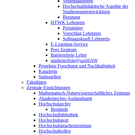
Veranstaltungen
Hochschuldidaktische Aspekte der
Studiengangentwicklung
Beratung
HTWK Lehrpreis
Preisträger
Vorschlag Lehrpreis
Selbstauskunft Lehrpreis
E-Learning-Service
Peer Zentrum
Barrierefreie Lehre
studienerfolg@saxHAW
Prorektor Forschung und Nachhaltigkeit
Kanzlerin
Stabsstellen
Fakultäten
Zentrale Einrichtungen
Mathematisch-Naturwissenschaftliches Zentrum
Akademisches Auslandsamt
Hochschularchiv
Bestände
Hochschulbibliothek
Hochschulsport
Hochschulsprachenzentrum
Hochschulkolleg