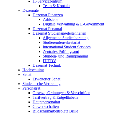
IT-Servicezentrum
Team & Kontakt
Dezernate
Dezernat Finanzen
Zahlstelle
Digitale Verwaltung & E-Government
Dezernat Personal
Dezernat Studienangelegenheiten
Allgemeine Studienberatung
Studierendensekretariat
International Student Services
Zentrales Prüfungsamt
Stunden- und Raumplanung
IT/EDV
Dezernat Technik
Hochschulrat
Senat
Erweiterter Senat
Studentische Vertretung
Personalrat
Gesetze, Ordnungen & Vorschriften
Tarifvertrag & Entgelttabelle
Hauptpersonalrat
Gewerkschaften
Bildschirmarbeitsplatz Brille