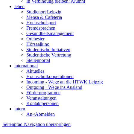
In Verbindung bleiben: Alumni
leben
Studienort Leipzig
Mensa & Cafeteria
Hochschulsport
Fremdsprachen
Gesundheitsmanagement
Orchester
Hörsaalkino
Studentische Initiativen
Studentische Vertretung
Stellenportal
international
Aktuelles
Hochschulkooperationen
Incoming - Wege an die HTWK Leipzig
Outgoing - Wege ins Ausland
Förderprogramme
Veranstaltungen
Kontaktpersonen
intern
An-/Abmelden
Seitenpfad-Navigation überspringen