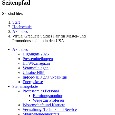
Seitenpfad
Sie sind hier:
Start
Hochschule
Aktuelles
Virtual Graduate Studies Fair für Master- und
Promotionsstudium in den USA
Aktuelles
Highlights 2025
Pressemitteilungen
HTWK.magazin
Veranstaltungen
Ukraine-Hilfe
Інформація для українців
Energiekrise
Stellenangebote
Professorales Personal
Berufungsmonitor
Wege zur Professur
Wissenschaft und Karriere
Verwaltung, Technik und Service
Mitarbeitendenporträts