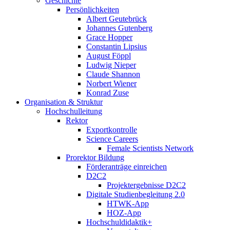
Geschichte
Persönlichkeiten
Albert Geutebrück
Johannes Gutenberg
Grace Hopper
Constantin Lipsius
August Föppl
Ludwig Nieper
Claude Shannon
Norbert Wiener
Konrad Zuse
Organisation & Struktur
Hochschulleitung
Rektor
Exportkontrolle
Science Careers
Female Scientists Network
Prorektor Bildung
Förderanträge einreichen
D2C2
Projektergebnisse D2C2
Digitale Studienbegleitung 2.0
HTWK-App
HOZ-App
Hochschuldidaktik+