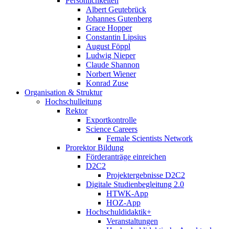
Persönlichkeiten
Albert Geutebrück
Johannes Gutenberg
Grace Hopper
Constantin Lipsius
August Föppl
Ludwig Nieper
Claude Shannon
Norbert Wiener
Konrad Zuse
Organisation & Struktur
Hochschulleitung
Rektor
Exportkontrolle
Science Careers
Female Scientists Network
Prorektor Bildung
Förderanträge einreichen
D2C2
Projektergebnisse D2C2
Digitale Studienbegleitung 2.0
HTWK-App
HOZ-App
Hochschuldidaktik+
Veranstaltungen