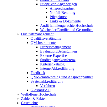
Pflege von Angehörigen
Ansprechpartner
Notfall-Beratung
Pflegekurse
Links & Dokumente
Audit familiengerechte Hochschule
Woche der Familie und Gesundheit
Qualitätsmanagement
Qualitätsverständnis
QM-Instrumente
Prozessmanagement
Evaluation/Befragungen
Externe Expertise
Studiengangskonferenz
Kriterienkatalog
Interne Akkreditierung
Feedback
QM-Verantwortung und Ansprechpartner
Systemakkreditierung
Verfahren
Glossar/FAQ
Weltoffene Hochschule
Zahlen & Fakten
Geschichte