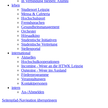
In Verbindung bleiben: Alumni
leben
Studienort Leipzig
Mensa & Cafeteria
Hochschulsport
Fremdsprachen
Gesundheitsmanagement
Orchester
Hörsaalkino
Studentische Initiativen
Studentische Vertretung
Stellenportal
international
Aktuelles
Hochschulkooperationen
Incoming - Wege an die HTWK Leipzig
Outgoing - Wege ins Ausland
Förderprogramme
Veranstaltungen
Kontaktpersonen
intern
An-/Abmelden
Seitenpfad-Navigation überspringen