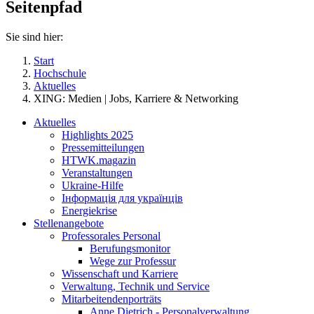
Seitenpfad
Sie sind hier:
Start
Hochschule
Aktuelles
XING: Medien | Jobs, Karriere & Networking
Aktuelles
Highlights 2025
Pressemitteilungen
HTWK.magazin
Veranstaltungen
Ukraine-Hilfe
Інформація для українців
Energiekrise
Stellenangebote
Professorales Personal
Berufungsmonitor
Wege zur Professur
Wissenschaft und Karriere
Verwaltung, Technik und Service
Mitarbeitendenporträts
Anne Dietrich - Personalverwaltung