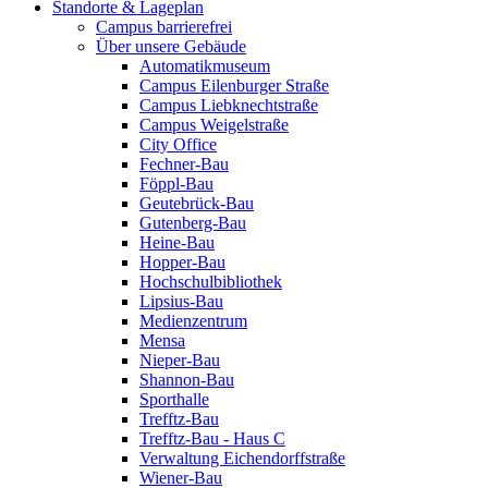
Standorte & Lageplan
Campus barrierefrei
Über unsere Gebäude
Automatikmuseum
Campus Eilenburger Straße
Campus Liebknechtstraße
Campus Weigelstraße
City Office
Fechner-Bau
Föppl-Bau
Geutebrück-Bau
Gutenberg-Bau
Heine-Bau
Hopper-Bau
Hochschulbibliothek
Lipsius-Bau
Medienzentrum
Mensa
Nieper-Bau
Shannon-Bau
Sporthalle
Trefftz-Bau
Trefftz-Bau - Haus C
Verwaltung Eichendorffstraße
Wiener-Bau