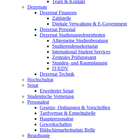
Team & Kontakt
Dezernate
Dezernat Finanzen
Zahlstelle
Digitale Verwaltung & E-Government
Dezernat Personal
Dezernat Studienangelegenheiten
Allgemeine Studienberatung
Studierendensekretariat
International Student Services
Zentrales Prüfungsamt
Stunden- und Raumplanung
IT/EDV
Dezernat Technik
Hochschulrat
Senat
Erweiterter Senat
Studentische Vertretung
Personalrat
Gesetze, Ordnungen & Vorschriften
Tarifvertrag & Entgelttabelle
Hauptpersonalrat
Gewerkschaften
Bildschirmarbeitsplatz Brille
Beauftragte