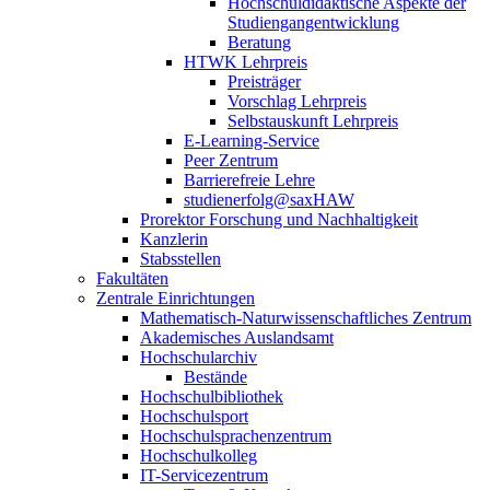
Hochschuldidaktische Aspekte der
Studiengangentwicklung
Beratung
HTWK Lehrpreis
Preisträger
Vorschlag Lehrpreis
Selbstauskunft Lehrpreis
E-Learning-Service
Peer Zentrum
Barrierefreie Lehre
studienerfolg@saxHAW
Prorektor Forschung und Nachhaltigkeit
Kanzlerin
Stabsstellen
Fakultäten
Zentrale Einrichtungen
Mathematisch-Naturwissenschaftliches Zentrum
Akademisches Auslandsamt
Hochschularchiv
Bestände
Hochschulbibliothek
Hochschulsport
Hochschulsprachenzentrum
Hochschulkolleg
IT-Servicezentrum