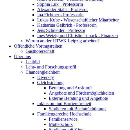
Sophia Lux - Professorin
Alexander Stahr - Professor
Ina Fichtner - Professorin
Lukas Kube - Wissenschaftlicher Mitarbeiter
Katharina Gelbrich - Professorin
Jens Schneider - Professor
Ines Wetzig und Christin Tunack - Finanzen
Warum an der HTWK Leipzig arbeiten?
Öffentliche Vortragsreihen
Gasthörerschaft
Über uns
Leitbild
Lehr- und Forschungsprofil
Chancengleichheit
Diversity
Gleichstellung
Beratung und Auskunft
Angebote und Fördermöglichkeiten
Externe Beratung und Angebote
Inklusion und Barrierefreiheit
Studieren mit Beeinträchtigung
Familiengerechte Hochschule
Familienservice
Mutterschutz
Studieren mit Kind