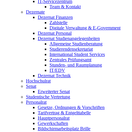
IT-Servicezentrum
Team & Kontakt
Dezernate
Dezernat Finanzen
Zahlstelle
Digitale Verwaltung & E-Government
Dezernat Personal
Dezernat Studienangelegenheiten
Allgemeine Studienberatung
Studierendensekretariat
International Student Services
Zentrales Prüfungsamt
Stunden- und Raumplanung
IT/EDV
Dezernat Technik
Hochschulrat
Senat
Erweiterter Senat
Studentische Vertretung
Personalrat
Gesetze, Ordnungen & Vorschriften
Tarifvertrag & Entgelttabelle
Hauptpersonalrat
Gewerkschaften
Bildschirmarbeitsplatz Brille