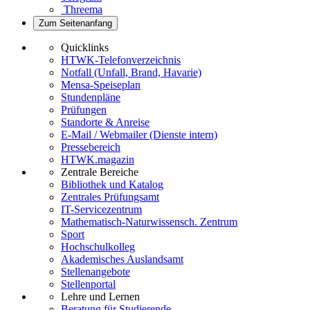
Threema
Zum Seitenanfang
Quicklinks
HTWK-Telefonverzeichnis
Notfall (Unfall, Brand, Havarie)
Mensa-Speiseplan
Stundenpläne
Prüfungen
Standorte & Anreise
E-Mail / Webmailer (Dienste intern)
Pressebereich
HTWK.magazin
Zentrale Bereiche
Bibliothek und Katalog
Zentrales Prüfungsamt
IT-Servicezentrum
Mathematisch-Naturwissensch. Zentrum
Sport
Hochschulkolleg
Akademisches Auslandsamt
Stellenangebote
Stellenportal
Lehre und Lernen
Beratung für Studierende