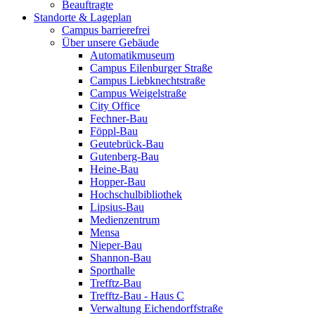
Beauftragte
Standorte & Lageplan
Campus barrierefrei
Über unsere Gebäude
Automatikmuseum
Campus Eilenburger Straße
Campus Liebknechtstraße
Campus Weigelstraße
City Office
Fechner-Bau
Föppl-Bau
Geutebrück-Bau
Gutenberg-Bau
Heine-Bau
Hopper-Bau
Hochschulbibliothek
Lipsius-Bau
Medienzentrum
Mensa
Nieper-Bau
Shannon-Bau
Sporthalle
Trefftz-Bau
Trefftz-Bau - Haus C
Verwaltung Eichendorffstraße