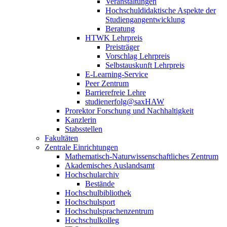
Veranstaltungen
Hochschuldidaktische Aspekte der
Studiengangentwicklung
Beratung
HTWK Lehrpreis
Preisträger
Vorschlag Lehrpreis
Selbstauskunft Lehrpreis
E-Learning-Service
Peer Zentrum
Barrierefreie Lehre
studienerfolg@saxHAW
Prorektor Forschung und Nachhaltigkeit
Kanzlerin
Stabsstellen
Fakultäten
Zentrale Einrichtungen
Mathematisch-Naturwissenschaftliches Zentrum
Akademisches Auslandsamt
Hochschularchiv
Bestände
Hochschulbibliothek
Hochschulsport
Hochschulsprachenzentrum
Hochschulkolleg