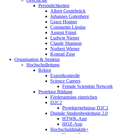
Geschichte
Persönlichkeiten
Albert Geutebrück
Johannes Gutenberg
Grace Hopper
Constantin Lipsius
August Föppl
Ludwig Nieper
Claude Shannon
Norbert Wiener
Konrad Zuse
Organisation & Struktur
Hochschulleitung
Rektor
Exportkontrolle
Science Careers
Female Scientists Network
Prorektor Bildung
Förderanträge einreichen
D2C2
Projektergebnisse D2C2
Digitale Studienbegleitung 2.0
HTWK-App
HOZ-App
Hochschuldidaktik+