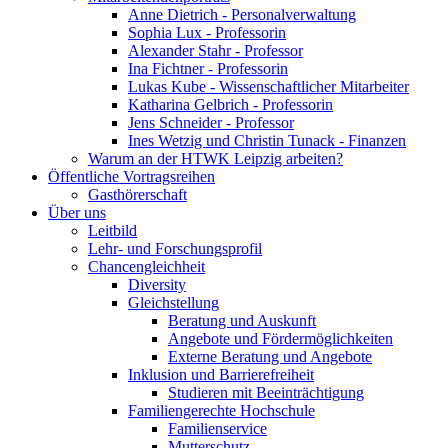
Anne Dietrich - Personalverwaltung
Sophia Lux - Professorin
Alexander Stahr - Professor
Ina Fichtner - Professorin
Lukas Kube - Wissenschaftlicher Mitarbeiter
Katharina Gelbrich - Professorin
Jens Schneider - Professor
Ines Wetzig und Christin Tunack - Finanzen
Warum an der HTWK Leipzig arbeiten?
Öffentliche Vortragsreihen
Gasthörerschaft
Über uns
Leitbild
Lehr- und Forschungsprofil
Chancengleichheit
Diversity
Gleichstellung
Beratung und Auskunft
Angebote und Fördermöglichkeiten
Externe Beratung und Angebote
Inklusion und Barrierefreiheit
Studieren mit Beeinträchtigung
Familiengerechte Hochschule
Familienservice
Mutterschutz