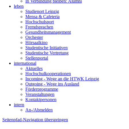
In Verbindung bleiben: Alumni
leben
Studienort Leipzig
Mensa & Cafeteria
Hochschulsport
Fremdsprachen
Gesundheitsmanagement
Orchester
Hörsaalkino
Studentische Initiativen
Studentische Vertretung
Stellenportal
international
Aktuelles
Hochschulkooperationen
Incoming - Wege an die HTWK Leipzig
Outgoing - Wege ins Ausland
Förderprogramme
Veranstaltungen
Kontaktpersonen
intern
An-/Abmelden
Seitenpfad-Navigation überspringen