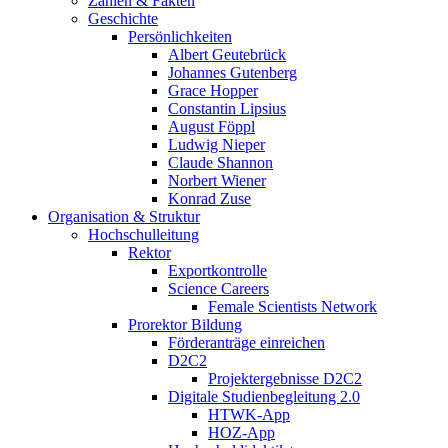
Zahlen & Fakten
Geschichte
Persönlichkeiten
Albert Geutebrück
Johannes Gutenberg
Grace Hopper
Constantin Lipsius
August Föppl
Ludwig Nieper
Claude Shannon
Norbert Wiener
Konrad Zuse
Organisation & Struktur
Hochschulleitung
Rektor
Exportkontrolle
Science Careers
Female Scientists Network
Prorektor Bildung
Förderanträge einreichen
D2C2
Projektergebnisse D2C2
Digitale Studienbegleitung 2.0
HTWK-App
HOZ-App