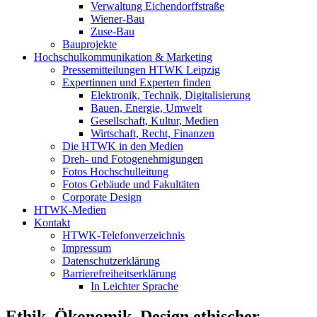
Verwaltung Eichendorffstraße
Wiener-Bau
Zuse-Bau
Bauprojekte
Hochschulkommunikation & Marketing
Pressemitteilungen HTWK Leipzig
Expertinnen und Experten finden
Elektronik, Technik, Digitalisierung
Bauen, Energie, Umwelt
Gesellschaft, Kultur, Medien
Wirtschaft, Recht, Finanzen
Die HTWK in den Medien
Dreh- und Fotogenehmigungen
Fotos Hochschulleitung
Fotos Gebäude und Fakultäten
Corporate Design
HTWK-Medien
Kontakt
HTWK-Telefonverzeichnis
Impressum
Datenschutzerklärung
Barrierefreiheitserklärung
In Leichter Sprache
Ethik, Ökonomik, Design ethischer