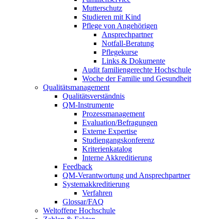
Mutterschutz
Studieren mit Kind
Pflege von Angehörigen
Ansprechpartner
Notfall-Beratung
Pflegekurse
Links & Dokumente
Audit familiengerechte Hochschule
Woche der Familie und Gesundheit
Qualitätsmanagement
Qualitätsverständnis
QM-Instrumente
Prozessmanagement
Evaluation/Befragungen
Externe Expertise
Studiengangskonferenz
Kriterienkatalog
Interne Akkreditierung
Feedback
QM-Verantwortung und Ansprechpartner
Systemakkreditierung
Verfahren
Glossar/FAQ
Weltoffene Hochschule