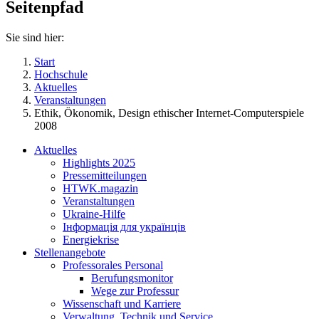
Seitenpfad
Sie sind hier:
Start
Hochschule
Aktuelles
Veranstaltungen
Ethik, Ökonomik, Design ethischer Internet-Computerspiele
2008
Aktuelles
Highlights 2025
Pressemitteilungen
HTWK.magazin
Veranstaltungen
Ukraine-Hilfe
Інформація для українців
Energiekrise
Stellenangebote
Professorales Personal
Berufungsmonitor
Wege zur Professur
Wissenschaft und Karriere
Verwaltung, Technik und Service