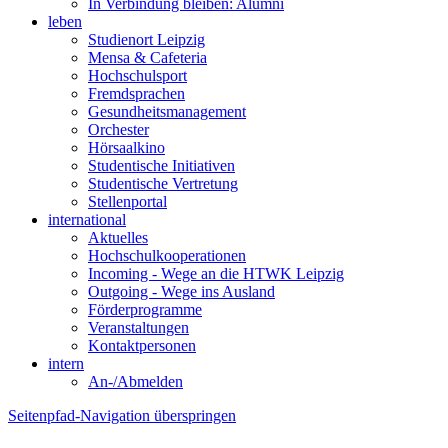
In Verbindung bleiben: Alumni
leben
Studienort Leipzig
Mensa & Cafeteria
Hochschulsport
Fremdsprachen
Gesundheitsmanagement
Orchester
Hörsaalkino
Studentische Initiativen
Studentische Vertretung
Stellenportal
international
Aktuelles
Hochschulkooperationen
Incoming - Wege an die HTWK Leipzig
Outgoing - Wege ins Ausland
Förderprogramme
Veranstaltungen
Kontaktpersonen
intern
An-/Abmelden
Seitenpfad-Navigation überspringen