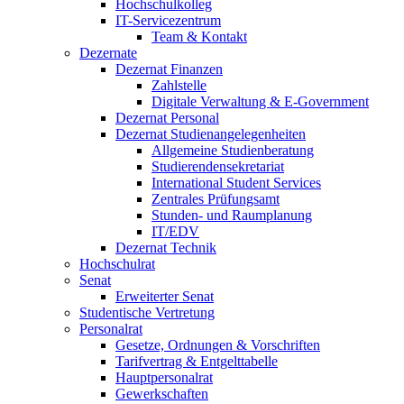
Hochschulkolleg
IT-Servicezentrum
Team & Kontakt
Dezernate
Dezernat Finanzen
Zahlstelle
Digitale Verwaltung & E-Government
Dezernat Personal
Dezernat Studienangelegenheiten
Allgemeine Studienberatung
Studierendensekretariat
International Student Services
Zentrales Prüfungsamt
Stunden- und Raumplanung
IT/EDV
Dezernat Technik
Hochschulrat
Senat
Erweiterter Senat
Studentische Vertretung
Personalrat
Gesetze, Ordnungen & Vorschriften
Tarifvertrag & Entgelttabelle
Hauptpersonalrat
Gewerkschaften