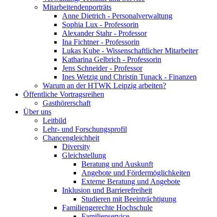
Mitarbeitendenporträts
Anne Dietrich - Personalverwaltung
Sophia Lux - Professorin
Alexander Stahr - Professor
Ina Fichtner - Professorin
Lukas Kube - Wissenschaftlicher Mitarbeiter
Katharina Gelbrich - Professorin
Jens Schneider - Professor
Ines Wetzig und Christin Tunack - Finanzen
Warum an der HTWK Leipzig arbeiten?
Öffentliche Vortragsreihen
Gasthörerschaft
Über uns
Leitbild
Lehr- und Forschungsprofil
Chancengleichheit
Diversity
Gleichstellung
Beratung und Auskunft
Angebote und Fördermöglichkeiten
Externe Beratung und Angebote
Inklusion und Barrierefreiheit
Studieren mit Beeinträchtigung
Familiengerechte Hochschule
Familienservice