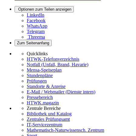
Optionen zum Teilen anzeigen
LinkedIn
Facebook
WhatsApp
Telegram
Threema
Zum Seitenanfang
Quicklinks
HTWK-Telefonverzeichnis
Notfall (Unfall, Brand, Havarie)
Mensa-Speiseplan
Stundenpläne
Prüfungen
Standorte & Anreise
E-Mail / Webmailer (Dienste intern)
Pressebereich
HTWK.magazin
Zentrale Bereiche
Bibliothek und Katalog
Zentrales Prüfungsamt
IT-Servicezentrum
Mathematisch-Naturwissensch. Zentrum
Sport