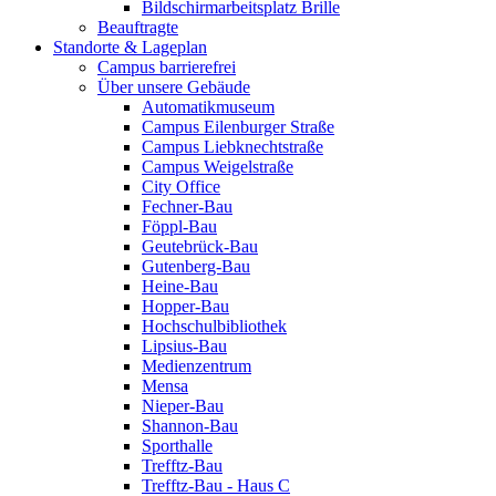
Bildschirmarbeitsplatz Brille
Beauftragte
Standorte & Lageplan
Campus barrierefrei
Über unsere Gebäude
Automatikmuseum
Campus Eilenburger Straße
Campus Liebknechtstraße
Campus Weigelstraße
City Office
Fechner-Bau
Föppl-Bau
Geutebrück-Bau
Gutenberg-Bau
Heine-Bau
Hopper-Bau
Hochschulbibliothek
Lipsius-Bau
Medienzentrum
Mensa
Nieper-Bau
Shannon-Bau
Sporthalle
Trefftz-Bau
Trefftz-Bau - Haus C