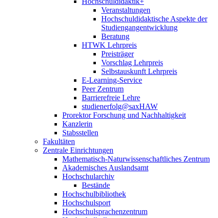
Hochschuldidaktik+
Veranstaltungen
Hochschuldidaktische Aspekte der
Studiengangentwicklung
Beratung
HTWK Lehrpreis
Preisträger
Vorschlag Lehrpreis
Selbstauskunft Lehrpreis
E-Learning-Service
Peer Zentrum
Barrierefreie Lehre
studienerfolg@saxHAW
Prorektor Forschung und Nachhaltigkeit
Kanzlerin
Stabsstellen
Fakultäten
Zentrale Einrichtungen
Mathematisch-Naturwissenschaftliches Zentrum
Akademisches Auslandsamt
Hochschularchiv
Bestände
Hochschulbibliothek
Hochschulsport
Hochschulsprachenzentrum