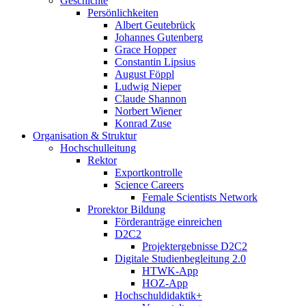
Geschichte
Persönlichkeiten
Albert Geutebrück
Johannes Gutenberg
Grace Hopper
Constantin Lipsius
August Föppl
Ludwig Nieper
Claude Shannon
Norbert Wiener
Konrad Zuse
Organisation & Struktur
Hochschulleitung
Rektor
Exportkontrolle
Science Careers
Female Scientists Network
Prorektor Bildung
Förderanträge einreichen
D2C2
Projektergebnisse D2C2
Digitale Studienbegleitung 2.0
HTWK-App
HOZ-App
Hochschuldidaktik+