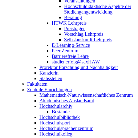
Veranstaltungen
Hochschuldidaktische Aspekte der
Studiengangentwicklung
Beratung
HTWK Lehrpreis
Preisträger
Vorschlag Lehrpreis
Selbstauskunft Lehrpreis
E-Learning-Service
Peer Zentrum
Barrierefreie Lehre
studienerfolg@saxHAW
Prorektor Forschung und Nachhaltigkeit
Kanzlerin
Stabsstellen
Fakultäten
Zentrale Einrichtungen
Mathematisch-Naturwissenschaftliches Zentrum
Akademisches Auslandsamt
Hochschularchiv
Bestände
Hochschulbibliothek
Hochschulsport
Hochschulsprachenzentrum
Hochschulkolleg