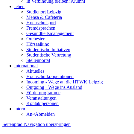
In Verbindung bleiben: Alumni
leben
Studienort Leipzig
Mensa & Cafeteria
Hochschulsport
Fremdsprachen
Gesundheitsmanagement
Orchester
Hörsaalkino
Studentische Initiativen
Studentische Vertretung
Stellenportal
international
Aktuelles
Hochschulkooperationen
Incoming - Wege an die HTWK Leipzig
Outgoing - Wege ins Ausland
Förderprogramme
Veranstaltungen
Kontaktpersonen
intern
An-/Abmelden
Seitenpfad-Navigation überspringen