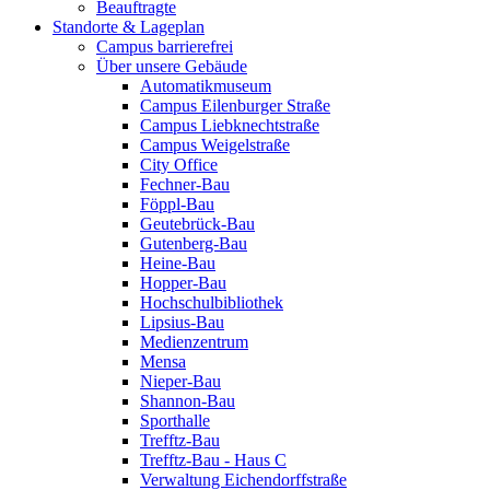
Beauftragte
Standorte & Lageplan
Campus barrierefrei
Über unsere Gebäude
Automatikmuseum
Campus Eilenburger Straße
Campus Liebknechtstraße
Campus Weigelstraße
City Office
Fechner-Bau
Föppl-Bau
Geutebrück-Bau
Gutenberg-Bau
Heine-Bau
Hopper-Bau
Hochschulbibliothek
Lipsius-Bau
Medienzentrum
Mensa
Nieper-Bau
Shannon-Bau
Sporthalle
Trefftz-Bau
Trefftz-Bau - Haus C
Verwaltung Eichendorffstraße