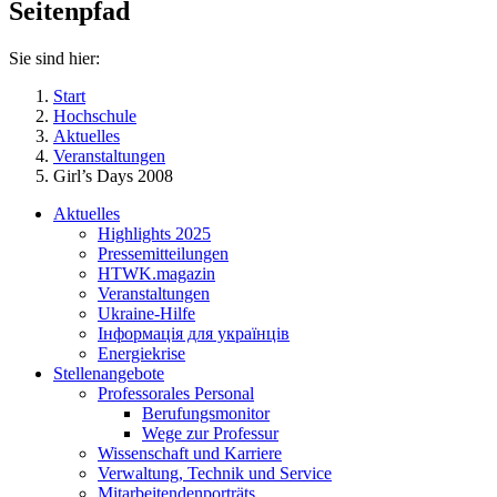
Seitenpfad
Sie sind hier:
Start
Hochschule
Aktuelles
Veranstaltungen
Girl’s Days 2008
Aktuelles
Highlights 2025
Pressemitteilungen
HTWK.magazin
Veranstaltungen
Ukraine-Hilfe
Інформація для українців
Energiekrise
Stellenangebote
Professorales Personal
Berufungsmonitor
Wege zur Professur
Wissenschaft und Karriere
Verwaltung, Technik und Service
Mitarbeitendenporträts