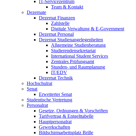
IT-Servicezentrum
Team & Kontakt
Dezernate
Dezernat Finanzen
Zahlstelle
Digitale Verwaltung & E-Government
Dezernat Personal
Dezernat Studienangelegenheiten
Allgemeine Studienberatung
Studierendensekretariat
International Student Services
Zentrales Prüfungsamt
Stunden- und Raumplanung
IT/EDV
Dezernat Technik
Hochschulrat
Senat
Erweiterter Senat
Studentische Vertretung
Personalrat
Gesetze, Ordnungen & Vorschriften
Tarifvertrag & Entgelttabelle
Hauptpersonalrat
Gewerkschaften
Bildschirmarbeitsplatz Brille