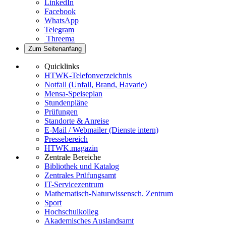
LinkedIn
Facebook
WhatsApp
Telegram
Threema
Zum Seitenanfang
Quicklinks
HTWK-Telefonverzeichnis
Notfall (Unfall, Brand, Havarie)
Mensa-Speiseplan
Stundenpläne
Prüfungen
Standorte & Anreise
E-Mail / Webmailer (Dienste intern)
Pressebereich
HTWK.magazin
Zentrale Bereiche
Bibliothek und Katalog
Zentrales Prüfungsamt
IT-Servicezentrum
Mathematisch-Naturwissensch. Zentrum
Sport
Hochschulkolleg
Akademisches Auslandsamt