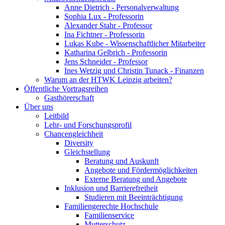
Anne Dietrich - Personalverwaltung
Sophia Lux - Professorin
Alexander Stahr - Professor
Ina Fichtner - Professorin
Lukas Kube - Wissenschaftlicher Mitarbeiter
Katharina Gelbrich - Professorin
Jens Schneider - Professor
Ines Wetzig und Christin Tunack - Finanzen
Warum an der HTWK Leipzig arbeiten?
Öffentliche Vortragsreihen
Gasthörerschaft
Über uns
Leitbild
Lehr- und Forschungsprofil
Chancengleichheit
Diversity
Gleichstellung
Beratung und Auskunft
Angebote und Fördermöglichkeiten
Externe Beratung und Angebote
Inklusion und Barrierefreiheit
Studieren mit Beeinträchtigung
Familiengerechte Hochschule
Familienservice
Mutterschutz