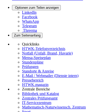
Optionen zum Teilen anzeigen
LinkedIn
Facebook
WhatsApp
Telegram
Threema
Zum Seitenanfang
Quicklinks
HTWK-Telefonverzeichnis
Notfall (Unfall, Brand, Havarie)
Mensa-Speiseplan
Stundenpläne
Prüfungen
Standorte & Anreise
E-Mail / Webmailer (Dienste intern)
Pressebereich
HTWK.magazin
Zentrale Bereiche
Bibliothek und Katalog
Zentrales Prüfungsamt
IT-Servicezentrum
Mathematisch-Naturwissensch. Zentrum
Sport