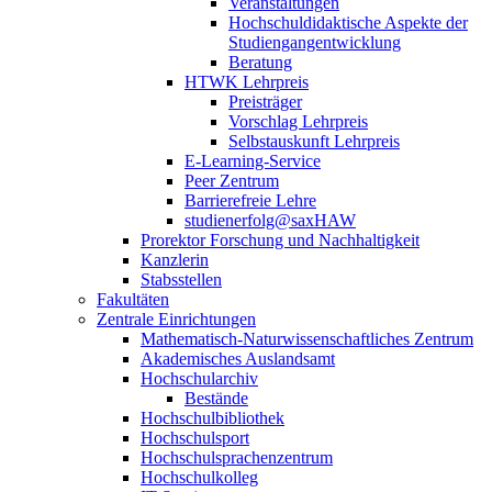
Veranstaltungen
Hochschuldidaktische Aspekte der
Studiengangentwicklung
Beratung
HTWK Lehrpreis
Preisträger
Vorschlag Lehrpreis
Selbstauskunft Lehrpreis
E-Learning-Service
Peer Zentrum
Barrierefreie Lehre
studienerfolg@saxHAW
Prorektor Forschung und Nachhaltigkeit
Kanzlerin
Stabsstellen
Fakultäten
Zentrale Einrichtungen
Mathematisch-Naturwissenschaftliches Zentrum
Akademisches Auslandsamt
Hochschularchiv
Bestände
Hochschulbibliothek
Hochschulsport
Hochschulsprachenzentrum
Hochschulkolleg