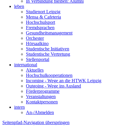
In Verbindung bleiben: Alumni
leben
Studienort Leipzig
Mensa & Cafeteria
Hochschulsport
Fremdsprachen
Gesundheitsmanagement
Orchester
Hörsaalkino
Studentische Initiativen
Studentische Vertretung
Stellenportal
international
Aktuelles
Hochschulkooperationen
Incoming - Wege an die HTWK Leipzig
Outgoing - Wege ins Ausland
Förderprogramme
Veranstaltungen
Kontaktpersonen
intern
An-/Abmelden
Seitenpfad-Navigation überspringen