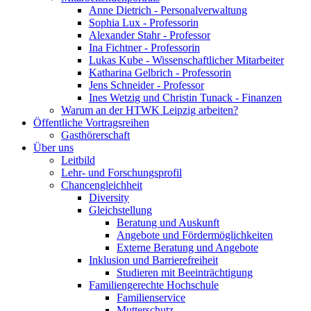
Anne Dietrich - Personalverwaltung
Sophia Lux - Professorin
Alexander Stahr - Professor
Ina Fichtner - Professorin
Lukas Kube - Wissenschaftlicher Mitarbeiter
Katharina Gelbrich - Professorin
Jens Schneider - Professor
Ines Wetzig und Christin Tunack - Finanzen
Warum an der HTWK Leipzig arbeiten?
Öffentliche Vortragsreihen
Gasthörerschaft
Über uns
Leitbild
Lehr- und Forschungsprofil
Chancengleichheit
Diversity
Gleichstellung
Beratung und Auskunft
Angebote und Fördermöglichkeiten
Externe Beratung und Angebote
Inklusion und Barrierefreiheit
Studieren mit Beeinträchtigung
Familiengerechte Hochschule
Familienservice
Mutterschutz