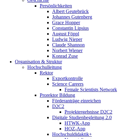
Geschichte
Persönlichkeiten
Albert Geutebrück
Johannes Gutenberg
Grace Hopper
Constantin Lipsius
August Föppl
Ludwig Nieper
Claude Shannon
Norbert Wiener
Konrad Zuse
Organisation & Struktur
Hochschulleitung
Rektor
Exportkontrolle
Science Careers
Female Scientists Network
Prorektor Bildung
Förderanträge einreichen
D2C2
Projektergebnisse D2C2
Digitale Studienbegleitung 2.0
HTWK-App
HOZ-App
Hochschuldidaktik+