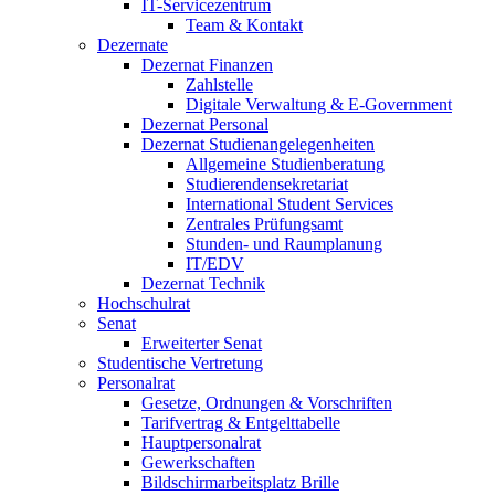
IT-Servicezentrum
Team & Kontakt
Dezernate
Dezernat Finanzen
Zahlstelle
Digitale Verwaltung & E-Government
Dezernat Personal
Dezernat Studienangelegenheiten
Allgemeine Studienberatung
Studierendensekretariat
International Student Services
Zentrales Prüfungsamt
Stunden- und Raumplanung
IT/EDV
Dezernat Technik
Hochschulrat
Senat
Erweiterter Senat
Studentische Vertretung
Personalrat
Gesetze, Ordnungen & Vorschriften
Tarifvertrag & Entgelttabelle
Hauptpersonalrat
Gewerkschaften
Bildschirmarbeitsplatz Brille