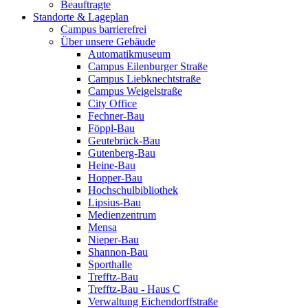
Beauftragte
Standorte & Lageplan
Campus barrierefrei
Über unsere Gebäude
Automatikmuseum
Campus Eilenburger Straße
Campus Liebknechtstraße
Campus Weigelstraße
City Office
Fechner-Bau
Föppl-Bau
Geutebrück-Bau
Gutenberg-Bau
Heine-Bau
Hopper-Bau
Hochschulbibliothek
Lipsius-Bau
Medienzentrum
Mensa
Nieper-Bau
Shannon-Bau
Sporthalle
Trefftz-Bau
Trefftz-Bau - Haus C
Verwaltung Eichendorffstraße