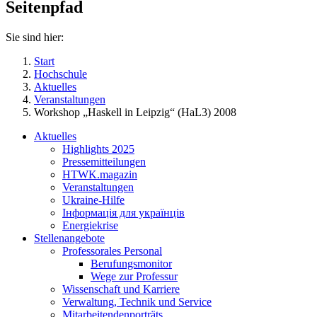
Seitenpfad
Sie sind hier:
Start
Hochschule
Aktuelles
Veranstaltungen
Workshop „Haskell in Leipzig“ (HaL3) 2008
Aktuelles
Highlights 2025
Pressemitteilungen
HTWK.magazin
Veranstaltungen
Ukraine-Hilfe
Інформація для українців
Energiekrise
Stellenangebote
Professorales Personal
Berufungsmonitor
Wege zur Professur
Wissenschaft und Karriere
Verwaltung, Technik und Service
Mitarbeitendenporträts