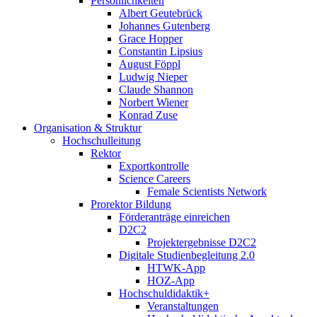
Persönlichkeiten
Albert Geutebrück
Johannes Gutenberg
Grace Hopper
Constantin Lipsius
August Föppl
Ludwig Nieper
Claude Shannon
Norbert Wiener
Konrad Zuse
Organisation & Struktur
Hochschulleitung
Rektor
Exportkontrolle
Science Careers
Female Scientists Network
Prorektor Bildung
Förderanträge einreichen
D2C2
Projektergebnisse D2C2
Digitale Studienbegleitung 2.0
HTWK-App
HOZ-App
Hochschuldidaktik+
Veranstaltungen