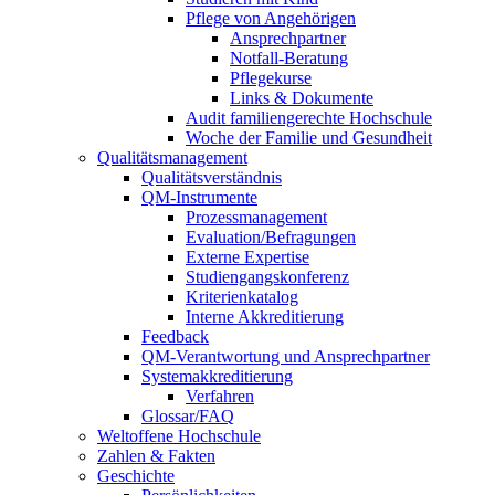
Pflege von Angehörigen
Ansprechpartner
Notfall-Beratung
Pflegekurse
Links & Dokumente
Audit familiengerechte Hochschule
Woche der Familie und Gesundheit
Qualitätsmanagement
Qualitätsverständnis
QM-Instrumente
Prozessmanagement
Evaluation/Befragungen
Externe Expertise
Studiengangskonferenz
Kriterienkatalog
Interne Akkreditierung
Feedback
QM-Verantwortung und Ansprechpartner
Systemakkreditierung
Verfahren
Glossar/FAQ
Weltoffene Hochschule
Zahlen & Fakten
Geschichte