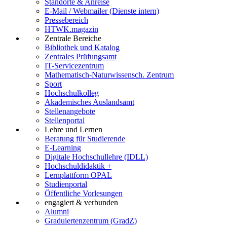
Standorte & Anreise
E-Mail / Webmailer (Dienste intern)
Pressebereich
HTWK.magazin
Zentrale Bereiche
Bibliothek und Katalog
Zentrales Prüfungsamt
IT-Servicezentrum
Mathematisch-Naturwissensch. Zentrum
Sport
Hochschulkolleg
Akademisches Auslandsamt
Stellenangebote
Stellenportal
Lehre und Lernen
Beratung für Studierende
E-Learning
Digitale Hochschullehre (IDLL)
Hochschuldidaktik +
Lernplattform OPAL
Studienportal
Öffentliche Vorlesungen
engagiert & verbunden
Alumni
Graduiertenzentrum (GradZ)