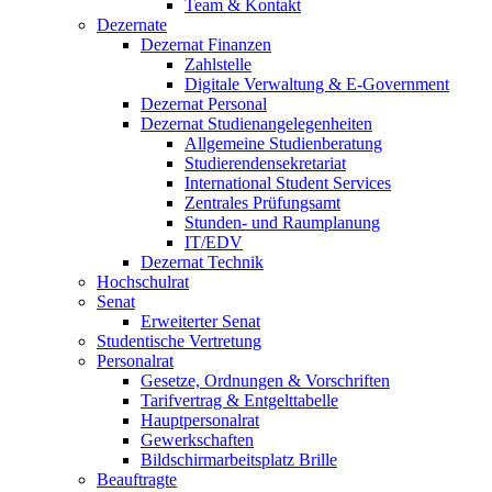
Team & Kontakt
Dezernate
Dezernat Finanzen
Zahlstelle
Digitale Verwaltung & E-Government
Dezernat Personal
Dezernat Studienangelegenheiten
Allgemeine Studienberatung
Studierendensekretariat
International Student Services
Zentrales Prüfungsamt
Stunden- und Raumplanung
IT/EDV
Dezernat Technik
Hochschulrat
Senat
Erweiterter Senat
Studentische Vertretung
Personalrat
Gesetze, Ordnungen & Vorschriften
Tarifvertrag & Entgelttabelle
Hauptpersonalrat
Gewerkschaften
Bildschirmarbeitsplatz Brille
Beauftragte