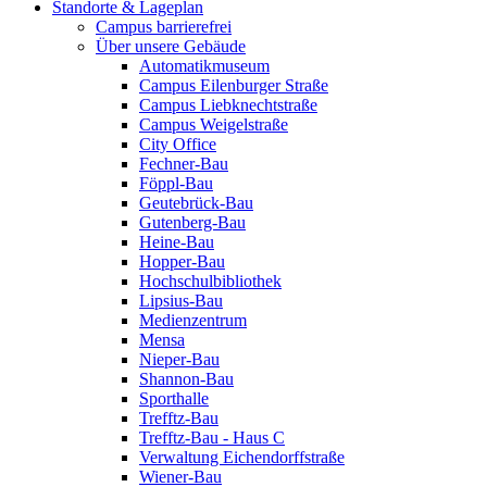
Standorte & Lageplan
Campus barrierefrei
Über unsere Gebäude
Automatikmuseum
Campus Eilenburger Straße
Campus Liebknechtstraße
Campus Weigelstraße
City Office
Fechner-Bau
Föppl-Bau
Geutebrück-Bau
Gutenberg-Bau
Heine-Bau
Hopper-Bau
Hochschulbibliothek
Lipsius-Bau
Medienzentrum
Mensa
Nieper-Bau
Shannon-Bau
Sporthalle
Trefftz-Bau
Trefftz-Bau - Haus C
Verwaltung Eichendorffstraße
Wiener-Bau