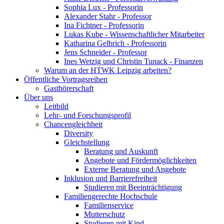
Sophia Lux - Professorin
Alexander Stahr - Professor
Ina Fichtner - Professorin
Lukas Kube - Wissenschaftlicher Mitarbeiter
Katharina Gelbrich - Professorin
Jens Schneider - Professor
Ines Wetzig und Christin Tunack - Finanzen
Warum an der HTWK Leipzig arbeiten?
Öffentliche Vortragsreihen
Gasthörerschaft
Über uns
Leitbild
Lehr- und Forschungsprofil
Chancengleichheit
Diversity
Gleichstellung
Beratung und Auskunft
Angebote und Fördermöglichkeiten
Externe Beratung und Angebote
Inklusion und Barrierefreiheit
Studieren mit Beeinträchtigung
Familiengerechte Hochschule
Familienservice
Mutterschutz
Studieren mit Kind