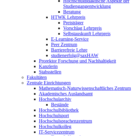
Hochschuldidaktische Aspekte der
Studiengangentwicklung
Beratung
HTWK Lehrpreis
Preisträger
Vorschlag Lehrpreis
Selbstauskunft Lehrpreis
E-Learning-Service
Peer Zentrum
Barrierefreie Lehre
studienerfolg@saxHAW
Prorektor Forschung und Nachhaltigkeit
Kanzlerin
Stabsstellen
Fakultäten
Zentrale Einrichtungen
Mathematisch-Naturwissenschaftliches Zentrum
Akademisches Auslandsamt
Hochschularchiv
Bestände
Hochschulbibliothek
Hochschulsport
Hochschulsprachenzentrum
Hochschulkolleg
IT-Servicezentrum