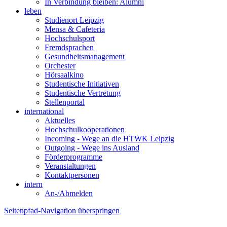
In Verbindung bleiben: Alumni
leben
Studienort Leipzig
Mensa & Cafeteria
Hochschulsport
Fremdsprachen
Gesundheitsmanagement
Orchester
Hörsaalkino
Studentische Initiativen
Studentische Vertretung
Stellenportal
international
Aktuelles
Hochschulkooperationen
Incoming - Wege an die HTWK Leipzig
Outgoing - Wege ins Ausland
Förderprogramme
Veranstaltungen
Kontaktpersonen
intern
An-/Abmelden
Seitenpfad-Navigation überspringen