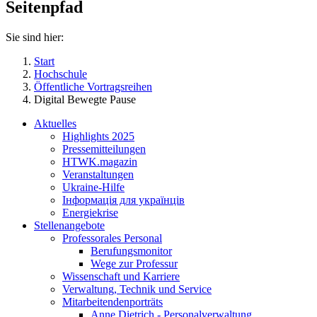
Seitenpfad
Sie sind hier:
Start
Hochschule
Öffentliche Vortragsreihen
Digital Bewegte Pause
Aktuelles
Highlights 2025
Pressemitteilungen
HTWK.magazin
Veranstaltungen
Ukraine-Hilfe
Інформація для українців
Energiekrise
Stellenangebote
Professorales Personal
Berufungsmonitor
Wege zur Professur
Wissenschaft und Karriere
Verwaltung, Technik und Service
Mitarbeitendenporträts
Anne Dietrich - Personalverwaltung