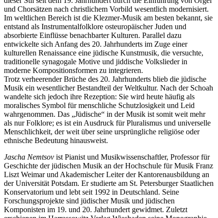
dieser Stil seit dem 19. Jahrhundert durch die Einführung von Orgel
und Chorsätzen nach christlichem Vorbild wesentlich modernisiert.
Im weltlichen Bereich ist die Klezmer-Musik am besten bekannt, sie
entstand als Instrumentalfolklore osteuropäischer Juden und
absorbierte Einflüsse benachbarter Kulturen. Parallel dazu
entwickelte sich Anfang des 20. Jahrhunderts im Zuge einer
kulturellen Renaissance eine jüdische Kunstmusik, die versuchte,
traditionelle synagogale Motive und jiddische Volkslieder in
moderne Kompositionsformen zu integrieren.
Trotz verheerender Brüche des 20. Jahrhunderts blieb die jüdische
Musik ein wesentlicher Bestandteil der Weltkultur. Nach der Schoah
wandelte sich jedoch ihre Rezeption: Sie wird heute häufig als
moralisches Symbol für menschliche Schutzlosigkeit und Leid
wahrgenommen. Das „Jüdische“ in der Musik ist somit weit mehr
als nur Folklore; es ist ein Ausdruck für Pluralismus und universelle
Menschlichkeit, der weit über seine ursprüngliche religiöse oder
ethnische Bedeutung hinausweist.
Jascha Nemtsov
ist Pianist und Musikwissenschaftler, Professor für
Geschichte der jüdischen Musik an der Hochschule für Musik Franz
Liszt Weimar und Akademischer Leiter der Kantorenausbildung an
der Universität Potsdam. Er studierte am St. Petersburger Staatlichen
Konservatorium und lebt seit 1992 in Deutschland. Seine
Forschungsprojekte sind jüdischer Musik und jüdischen
Komponisten im 19. und 20. Jahrhundert gewidmet. Zuletzt