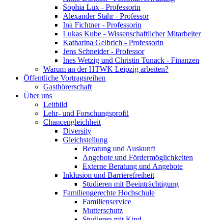
Sophia Lux - Professorin
Alexander Stahr - Professor
Ina Fichtner - Professorin
Lukas Kube - Wissenschaftlicher Mitarbeiter
Katharina Gelbrich - Professorin
Jens Schneider - Professor
Ines Wetzig und Christin Tunack - Finanzen
Warum an der HTWK Leipzig arbeiten?
Öffentliche Vortragsreihen
Gasthörerschaft
Über uns
Leitbild
Lehr- und Forschungsprofil
Chancengleichheit
Diversity
Gleichstellung
Beratung und Auskunft
Angebote und Fördermöglichkeiten
Externe Beratung und Angebote
Inklusion und Barrierefreiheit
Studieren mit Beeinträchtigung
Familiengerechte Hochschule
Familienservice
Mutterschutz
Studieren mit Kind