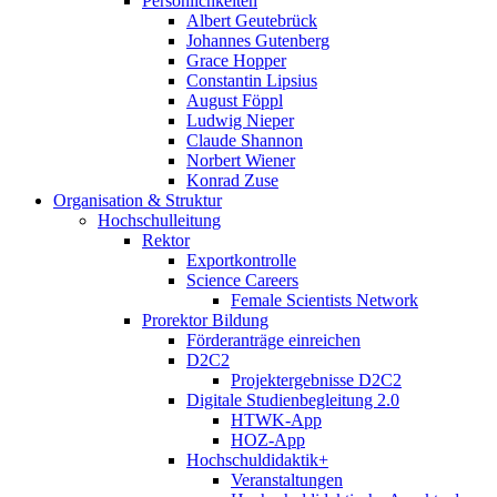
Persönlichkeiten
Albert Geutebrück
Johannes Gutenberg
Grace Hopper
Constantin Lipsius
August Föppl
Ludwig Nieper
Claude Shannon
Norbert Wiener
Konrad Zuse
Organisation & Struktur
Hochschulleitung
Rektor
Exportkontrolle
Science Careers
Female Scientists Network
Prorektor Bildung
Förderanträge einreichen
D2C2
Projektergebnisse D2C2
Digitale Studienbegleitung 2.0
HTWK-App
HOZ-App
Hochschuldidaktik+
Veranstaltungen