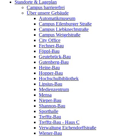
Standorte & Lageplan
Campus barrierefrei
Über unsere Gebäude
Automatikmuseum
Campus Eilenburger Straße
Campus Liebknechtstraße
Campus Weigelstraße
City Office
Fechner-Bau
Föppl-Bau
Geutebrück-Bau
Gutenberg-Bau
Heine-Bau
Hopper-Bau
Hochschulbibliothek
Lipsius-Bau
Medienzentrum
Mensa
Nieper-Bau
Shannon-Bau
Sporthalle
Trefftz-Bau
Trefftz-Bau - Haus C
Verwaltung Eichendorffstraße
Wiener-Bau