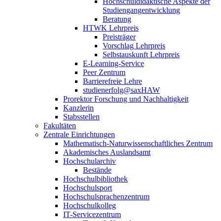
Hochschuldidaktische Aspekte der
Studiengangentwicklung
Beratung
HTWK Lehrpreis
Preisträger
Vorschlag Lehrpreis
Selbstauskunft Lehrpreis
E-Learning-Service
Peer Zentrum
Barrierefreie Lehre
studienerfolg@saxHAW
Prorektor Forschung und Nachhaltigkeit
Kanzlerin
Stabsstellen
Fakultäten
Zentrale Einrichtungen
Mathematisch-Naturwissenschaftliches Zentrum
Akademisches Auslandsamt
Hochschularchiv
Bestände
Hochschulbibliothek
Hochschulsport
Hochschulsprachenzentrum
Hochschulkolleg
IT-Servicezentrum