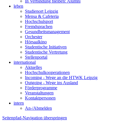
In Verbindung bleiben: Alumni
leben
Studienort Leipzig
Mensa & Cafeteria
Hochschulsport
Fremdsprachen
Gesundheitsmanagement
Orchester
Hörsaalkino
Studentische Initiativen
Studentische Vertretung
Stellenportal
international
Aktuelles
Hochschulkooperationen
Incoming - Wege an die HTWK Leipzig
Outgoing - Wege ins Ausland
Förderprogramme
Veranstaltungen
Kontaktpersonen
intern
An-/Abmelden
Seitenpfad-Navigation überspringen