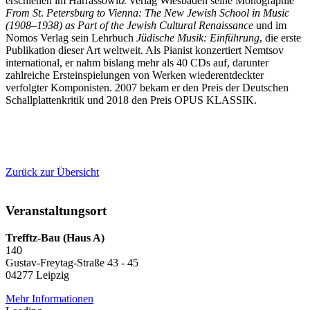
erschienen im Harrassowitz Verlag Wiesbaden seine Monographie
From St
.
Petersburg to Vienna: The New Jewish School in Music
(1908–1938) as Part of the Jewish Cultural Renaissance
und im
Nomos Verlag sein Lehrbuch
Jüdische Musik: Einführung
, die erste
Publikation dieser Art weltweit. Als Pianist konzertiert Nemtsov
international, er nahm bislang mehr als 40 CDs auf, darunter
zahlreiche Ersteinspielungen von Werken wiederentdeckter
verfolgter Komponisten. 2007 bekam er den Preis der Deutschen
Schallplattenkritik und 2018 den Preis OPUS KLASSIK.
Zurück zur Übersicht
Veranstaltungsort
Trefftz-Bau (Haus A)
140
Gustav-Freytag-Straße 43 - 45
04277 Leipzig
Mehr Informationen