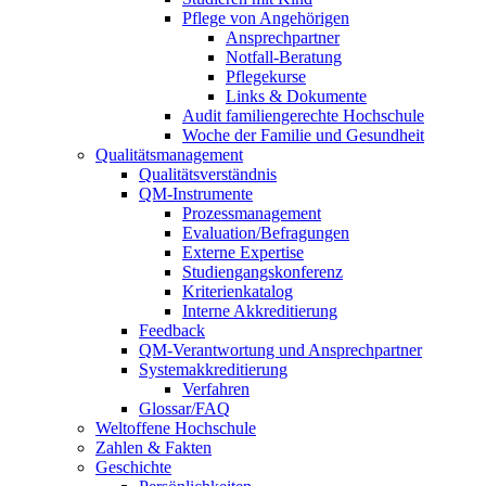
Pflege von Angehörigen
Ansprechpartner
Notfall-Beratung
Pflegekurse
Links & Dokumente
Audit familiengerechte Hochschule
Woche der Familie und Gesundheit
Qualitätsmanagement
Qualitätsverständnis
QM-Instrumente
Prozessmanagement
Evaluation/Befragungen
Externe Expertise
Studiengangskonferenz
Kriterienkatalog
Interne Akkreditierung
Feedback
QM-Verantwortung und Ansprechpartner
Systemakkreditierung
Verfahren
Glossar/FAQ
Weltoffene Hochschule
Zahlen & Fakten
Geschichte