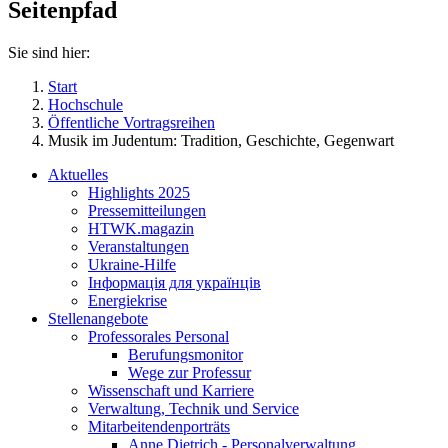
Seitenpfad
Sie sind hier:
Start
Hochschule
Öffentliche Vortragsreihen
Musik im Judentum: Tradition, Geschichte, Gegenwart
Aktuelles
Highlights 2025
Pressemitteilungen
HTWK.magazin
Veranstaltungen
Ukraine-Hilfe
Інформація для українців
Energiekrise
Stellenangebote
Professorales Personal
Berufungsmonitor
Wege zur Professur
Wissenschaft und Karriere
Verwaltung, Technik und Service
Mitarbeitendenporträts
Anne Dietrich - Personalverwaltung