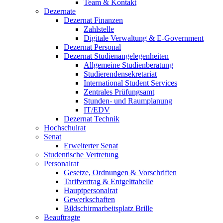
Team & Kontakt
Dezernate
Dezernat Finanzen
Zahlstelle
Digitale Verwaltung & E-Government
Dezernat Personal
Dezernat Studienangelegenheiten
Allgemeine Studienberatung
Studierendensekretariat
International Student Services
Zentrales Prüfungsamt
Stunden- und Raumplanung
IT/EDV
Dezernat Technik
Hochschulrat
Senat
Erweiterter Senat
Studentische Vertretung
Personalrat
Gesetze, Ordnungen & Vorschriften
Tarifvertrag & Entgelttabelle
Hauptpersonalrat
Gewerkschaften
Bildschirmarbeitsplatz Brille
Beauftragte