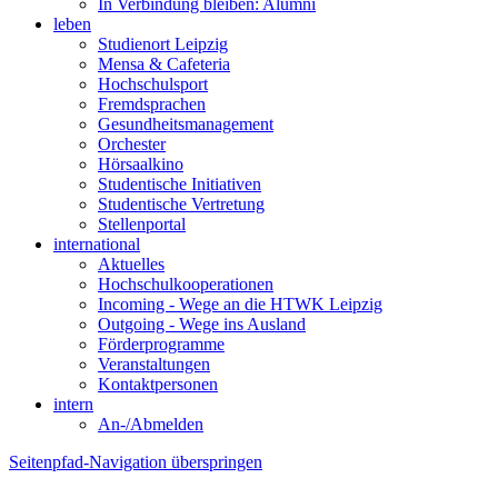
In Verbindung bleiben: Alumni
leben
Studienort Leipzig
Mensa & Cafeteria
Hochschulsport
Fremdsprachen
Gesundheitsmanagement
Orchester
Hörsaalkino
Studentische Initiativen
Studentische Vertretung
Stellenportal
international
Aktuelles
Hochschulkooperationen
Incoming - Wege an die HTWK Leipzig
Outgoing - Wege ins Ausland
Förderprogramme
Veranstaltungen
Kontaktpersonen
intern
An-/Abmelden
Seitenpfad-Navigation überspringen