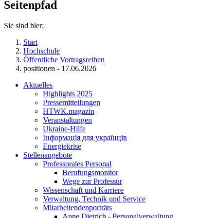
Seitenpfad
Sie sind hier:
Start
Hochschule
Öffentliche Vortragsreihen
positionen - 17.06.2026
Aktuelles
Highlights 2025
Pressemitteilungen
HTWK.magazin
Veranstaltungen
Ukraine-Hilfe
Інформація для українців
Energiekrise
Stellenangebote
Professorales Personal
Berufungsmonitor
Wege zur Professur
Wissenschaft und Karriere
Verwaltung, Technik und Service
Mitarbeitendenporträts
Anne Dietrich - Personalverwaltung