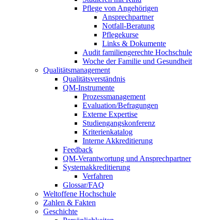
Pflege von Angehörigen
Ansprechpartner
Notfall-Beratung
Pflegekurse
Links & Dokumente
Audit familiengerechte Hochschule
Woche der Familie und Gesundheit
Qualitätsmanagement
Qualitätsverständnis
QM-Instrumente
Prozessmanagement
Evaluation/Befragungen
Externe Expertise
Studiengangskonferenz
Kriterienkatalog
Interne Akkreditierung
Feedback
QM-Verantwortung und Ansprechpartner
Systemakkreditierung
Verfahren
Glossar/FAQ
Weltoffene Hochschule
Zahlen & Fakten
Geschichte