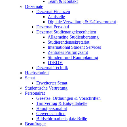
Team & Kontakt
Dezernate
Dezernat Finanzen
Zahlstelle
Digitale Verwaltung & E-Government
Dezernat Personal
Dezernat Studienangelegenheiten
Allgemeine Studienberatung
Studierendensekretariat
International Student Services
Zentrales Prüfungsamt
Stunden- und Raumplanung
IT/EDV
Dezernat Technik
Hochschulrat
Senat
Erweiterter Senat
Studentische Vertretung
Personalrat
Gesetze, Ordnungen & Vorschriften
Tarifvertrag & Entgelttabelle
Hauptpersonalrat
Gewerkschaften
Bildschirmarbeitsplatz Brille
Beauftragte