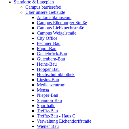
Standorte & Lageplan
Campus barrierefrei
Über unsere Gebäude
Automatikmuseum
Campus Eilenburger Straße
Campus Liebknechtstraße
Campus Weigelstraße
City Office
Fechner-Bau
Föppl-Bau
Geutebrück-Bau
Gutenberg-Bau
Heine-Bau
Hopper-Bau
Hochschulbibliothek
Lipsius-Bau
Medienzentrum
Mensa
Nieper-Bau
Shannon-Bau
Sporthalle
Trefftz-Bau
Trefftz-Bau - Haus C
Verwaltung Eichendorffstraße
Wiener-Bau