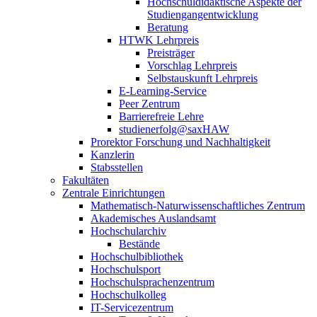
Hochschuldidaktische Aspekte der
Studiengangentwicklung
Beratung
HTWK Lehrpreis
Preisträger
Vorschlag Lehrpreis
Selbstauskunft Lehrpreis
E-Learning-Service
Peer Zentrum
Barrierefreie Lehre
studienerfolg@saxHAW
Prorektor Forschung und Nachhaltigkeit
Kanzlerin
Stabsstellen
Fakultäten
Zentrale Einrichtungen
Mathematisch-Naturwissenschaftliches Zentrum
Akademisches Auslandsamt
Hochschularchiv
Bestände
Hochschulbibliothek
Hochschulsport
Hochschulsprachenzentrum
Hochschulkolleg
IT-Servicezentrum