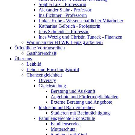
Sophia Lux - Professorin
Alexander Stahr - Professor
Ina Fichtner - Professorin
Lukas Kube - Wissenschaftlicher Mitarbeiter
Katharina Gelbrich - Professorin
Jens Schneider - Professor
Ines Wetzig und Christin Tunack - Finanzen
Warum an der HTWK Leipzig arbeiten?
Öffentliche Vortragsreihen
Gasthörerschaft
Über uns
Leitbild
Lehr- und Forschungsprofil
Chancengleichheit
Diversity
Gleichstellung
Beratung und Auskunft
Angebote und Fördermöglichkeiten
Externe Beratung und Angebote
Inklusion und Barrierefreiheit
Studieren mit Beeinträchtigung
Familiengerechte Hochschule
Familienservice
Mutterschutz
Studieren mit Kind