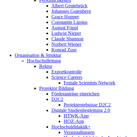
Persönlichkeiten
Albert Geutebrück
Johannes Gutenberg
Grace Hopper
Constantin Lipsius
August Föppl
Ludwig Nieper
Claude Shannon
Norbert Wiener
Konrad Zuse
Organisation & Struktur
Hochschulleitung
Rektor
Exportkontrolle
Science Careers
Female Scientists Network
Prorektor Bildung
Förderanträge einreichen
D2C2
Projektergebnisse D2C2
Digitale Studienbegleitung 2.0
HTWK-App
HOZ-App
Hochschuldidaktik+
Veranstaltungen