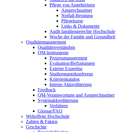
Pflege von Angehörigen
Ansprechpartner
Notfall-Beratung
Pflegekurse
Links & Dokumente
Audit familiengerechte Hochschule
Woche der Familie und Gesundheit
Qualitätsmanagement
Qualitätsverständnis
QM-Instrumente
Prozessmanagement
Evaluation/Befragungen
Externe Expertise
Studiengangskonferenz
Kriterienkatalog
Interne Akkreditierung
Feedback
QM-Verantwortung und Ansprechpartner
Systemakkreditierung
Verfahren
Glossar/FAQ
Weltoffene Hochschule
Zahlen & Fakten
Geschichte