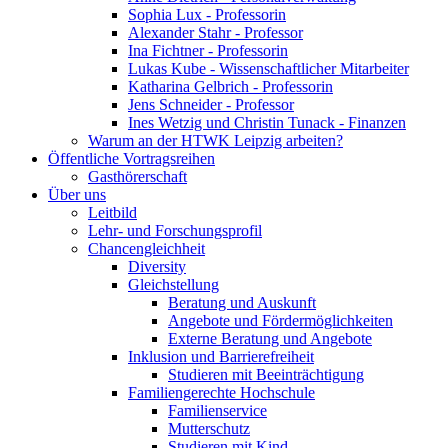
Sophia Lux - Professorin
Alexander Stahr - Professor
Ina Fichtner - Professorin
Lukas Kube - Wissenschaftlicher Mitarbeiter
Katharina Gelbrich - Professorin
Jens Schneider - Professor
Ines Wetzig und Christin Tunack - Finanzen
Warum an der HTWK Leipzig arbeiten?
Öffentliche Vortragsreihen
Gasthörerschaft
Über uns
Leitbild
Lehr- und Forschungsprofil
Chancengleichheit
Diversity
Gleichstellung
Beratung und Auskunft
Angebote und Fördermöglichkeiten
Externe Beratung und Angebote
Inklusion und Barrierefreiheit
Studieren mit Beeinträchtigung
Familiengerechte Hochschule
Familienservice
Mutterschutz
Studieren mit Kind