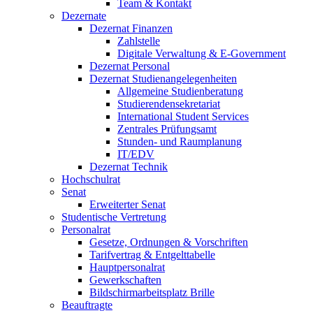
Team & Kontakt
Dezernate
Dezernat Finanzen
Zahlstelle
Digitale Verwaltung & E-Government
Dezernat Personal
Dezernat Studienangelegenheiten
Allgemeine Studienberatung
Studierendensekretariat
International Student Services
Zentrales Prüfungsamt
Stunden- und Raumplanung
IT/EDV
Dezernat Technik
Hochschulrat
Senat
Erweiterter Senat
Studentische Vertretung
Personalrat
Gesetze, Ordnungen & Vorschriften
Tarifvertrag & Entgelttabelle
Hauptpersonalrat
Gewerkschaften
Bildschirmarbeitsplatz Brille
Beauftragte