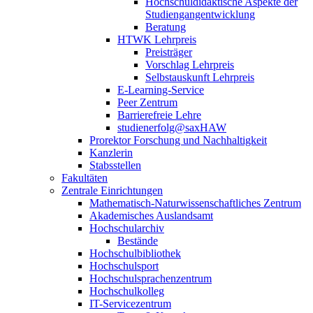
Hochschuldidaktische Aspekte der
Studiengangentwicklung
Beratung
HTWK Lehrpreis
Preisträger
Vorschlag Lehrpreis
Selbstauskunft Lehrpreis
E-Learning-Service
Peer Zentrum
Barrierefreie Lehre
studienerfolg@saxHAW
Prorektor Forschung und Nachhaltigkeit
Kanzlerin
Stabsstellen
Fakultäten
Zentrale Einrichtungen
Mathematisch-Naturwissenschaftliches Zentrum
Akademisches Auslandsamt
Hochschularchiv
Bestände
Hochschulbibliothek
Hochschulsport
Hochschulsprachenzentrum
Hochschulkolleg
IT-Servicezentrum