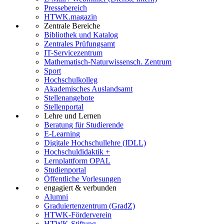
Pressebereich
HTWK.magazin
Zentrale Bereiche
Bibliothek und Katalog
Zentrales Prüfungsamt
IT-Servicezentrum
Mathematisch-Naturwissensch. Zentrum
Sport
Hochschulkolleg
Akademisches Auslandsamt
Stellenangebote
Stellenportal
Lehre und Lernen
Beratung für Studierende
E-Learning
Digitale Hochschullehre (IDLL)
Hochschuldidaktik +
Lernplattform OPAL
Studienportal
Öffentliche Vorlesungen
engagiert & verbunden
Alumni
Graduiertenzentrum (GradZ)
HTWK-Förderverein
HTWK-Stiftung