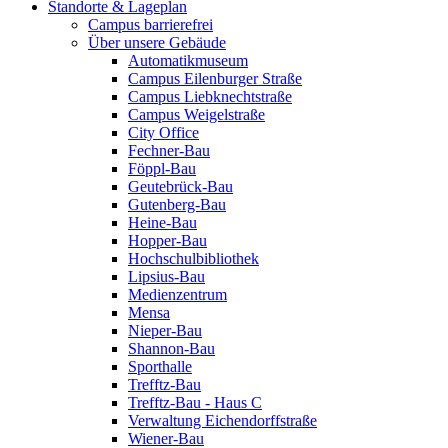
Standorte & Lageplan
Campus barrierefrei
Über unsere Gebäude
Automatikmuseum
Campus Eilenburger Straße
Campus Liebknechtstraße
Campus Weigelstraße
City Office
Fechner-Bau
Föppl-Bau
Geutebrück-Bau
Gutenberg-Bau
Heine-Bau
Hopper-Bau
Hochschulbibliothek
Lipsius-Bau
Medienzentrum
Mensa
Nieper-Bau
Shannon-Bau
Sporthalle
Trefftz-Bau
Trefftz-Bau - Haus C
Verwaltung Eichendorffstraße
Wiener-Bau