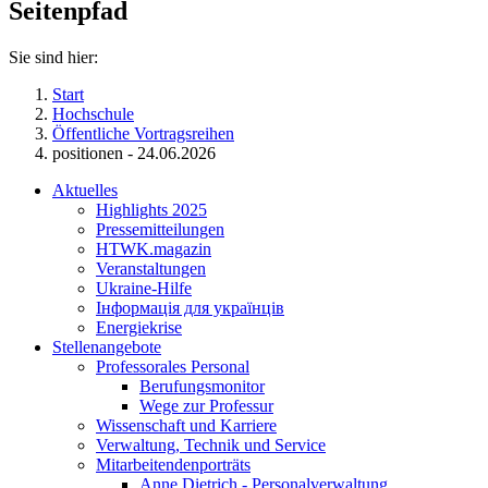
Seitenpfad
Sie sind hier:
Start
Hochschule
Öffentliche Vortragsreihen
positionen - 24.06.2026
Aktuelles
Highlights 2025
Pressemitteilungen
HTWK.magazin
Veranstaltungen
Ukraine-Hilfe
Інформація для українців
Energiekrise
Stellenangebote
Professorales Personal
Berufungsmonitor
Wege zur Professur
Wissenschaft und Karriere
Verwaltung, Technik und Service
Mitarbeitendenporträts
Anne Dietrich - Personalverwaltung