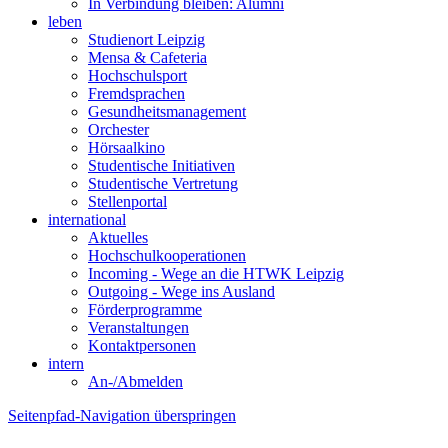
In Verbindung bleiben: Alumni
leben
Studienort Leipzig
Mensa & Cafeteria
Hochschulsport
Fremdsprachen
Gesundheitsmanagement
Orchester
Hörsaalkino
Studentische Initiativen
Studentische Vertretung
Stellenportal
international
Aktuelles
Hochschulkooperationen
Incoming - Wege an die HTWK Leipzig
Outgoing - Wege ins Ausland
Förderprogramme
Veranstaltungen
Kontaktpersonen
intern
An-/Abmelden
Seitenpfad-Navigation überspringen