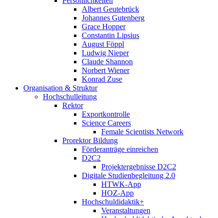
Persönlichkeiten
Albert Geutebrück
Johannes Gutenberg
Grace Hopper
Constantin Lipsius
August Föppl
Ludwig Nieper
Claude Shannon
Norbert Wiener
Konrad Zuse
Organisation & Struktur
Hochschulleitung
Rektor
Exportkontrolle
Science Careers
Female Scientists Network
Prorektor Bildung
Förderanträge einreichen
D2C2
Projektergebnisse D2C2
Digitale Studienbegleitung 2.0
HTWK-App
HOZ-App
Hochschuldidaktik+
Veranstaltungen