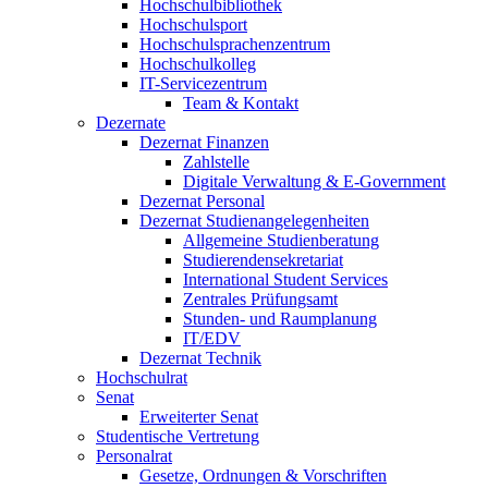
Hochschulbibliothek
Hochschulsport
Hochschulsprachenzentrum
Hochschulkolleg
IT-Servicezentrum
Team & Kontakt
Dezernate
Dezernat Finanzen
Zahlstelle
Digitale Verwaltung & E-Government
Dezernat Personal
Dezernat Studienangelegenheiten
Allgemeine Studienberatung
Studierendensekretariat
International Student Services
Zentrales Prüfungsamt
Stunden- und Raumplanung
IT/EDV
Dezernat Technik
Hochschulrat
Senat
Erweiterter Senat
Studentische Vertretung
Personalrat
Gesetze, Ordnungen & Vorschriften