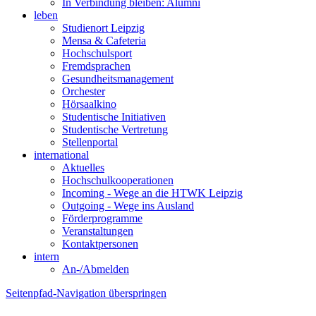
In Verbindung bleiben: Alumni
leben
Studienort Leipzig
Mensa & Cafeteria
Hochschulsport
Fremdsprachen
Gesundheitsmanagement
Orchester
Hörsaalkino
Studentische Initiativen
Studentische Vertretung
Stellenportal
international
Aktuelles
Hochschulkooperationen
Incoming - Wege an die HTWK Leipzig
Outgoing - Wege ins Ausland
Förderprogramme
Veranstaltungen
Kontaktpersonen
intern
An-/Abmelden
Seitenpfad-Navigation überspringen