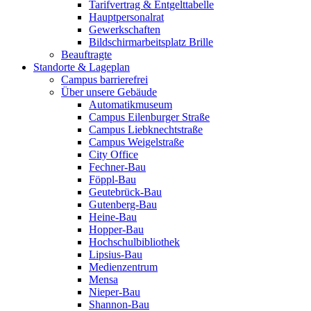
Tarifvertrag & Entgelttabelle
Hauptpersonalrat
Gewerkschaften
Bildschirmarbeitsplatz Brille
Beauftragte
Standorte & Lageplan
Campus barrierefrei
Über unsere Gebäude
Automatikmuseum
Campus Eilenburger Straße
Campus Liebknechtstraße
Campus Weigelstraße
City Office
Fechner-Bau
Föppl-Bau
Geutebrück-Bau
Gutenberg-Bau
Heine-Bau
Hopper-Bau
Hochschulbibliothek
Lipsius-Bau
Medienzentrum
Mensa
Nieper-Bau
Shannon-Bau