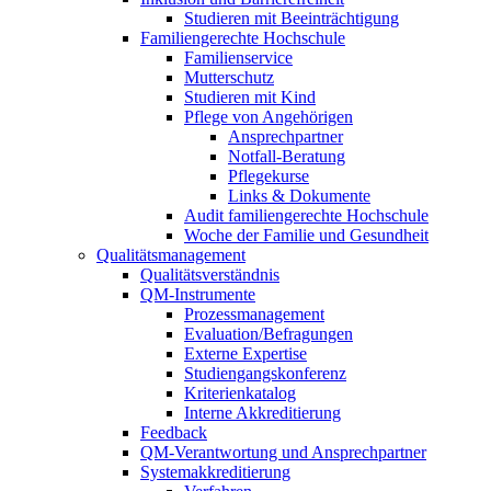
Studieren mit Beeinträchtigung
Familiengerechte Hochschule
Familienservice
Mutterschutz
Studieren mit Kind
Pflege von Angehörigen
Ansprechpartner
Notfall-Beratung
Pflegekurse
Links & Dokumente
Audit familiengerechte Hochschule
Woche der Familie und Gesundheit
Qualitätsmanagement
Qualitätsverständnis
QM-Instrumente
Prozessmanagement
Evaluation/Befragungen
Externe Expertise
Studiengangskonferenz
Kriterienkatalog
Interne Akkreditierung
Feedback
QM-Verantwortung und Ansprechpartner
Systemakkreditierung