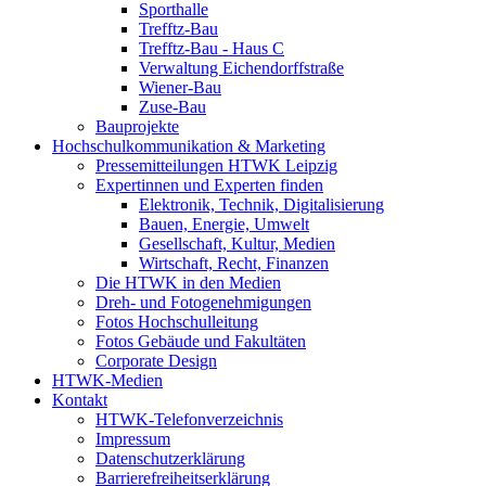
Sporthalle
Trefftz-Bau
Trefftz-Bau - Haus C
Verwaltung Eichendorffstraße
Wiener-Bau
Zuse-Bau
Bauprojekte
Hochschulkommunikation & Marketing
Pressemitteilungen HTWK Leipzig
Expertinnen und Experten finden
Elektronik, Technik, Digitalisierung
Bauen, Energie, Umwelt
Gesellschaft, Kultur, Medien
Wirtschaft, Recht, Finanzen
Die HTWK in den Medien
Dreh- und Fotogenehmigungen
Fotos Hochschulleitung
Fotos Gebäude und Fakultäten
Corporate Design
HTWK-Medien
Kontakt
HTWK-Telefonverzeichnis
Impressum
Datenschutzerklärung
Barrierefreiheitserklärung