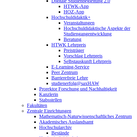
Digitale Studienbegleitung 2.0
HTWK-App
HOZ-App
Hochschuldidaktik+
Veranstaltungen
Hochschuldidaktische Aspekte der
Studiengangentwicklung
Beratung
HTWK Lehrpreis
Preisträger
Vorschlag Lehrpreis
Selbstauskunft Lehrpreis
E-Learning-Service
Peer Zentrum
Barrierefreie Lehre
studienerfolg@saxHAW
Prorektor Forschung und Nachhaltigkeit
Kanzlerin
Stabsstellen
Fakultäten
Zentrale Einrichtungen
Mathematisch-Naturwissenschaftliches Zentrum
Akademisches Auslandsamt
Hochschularchiv
Bestände