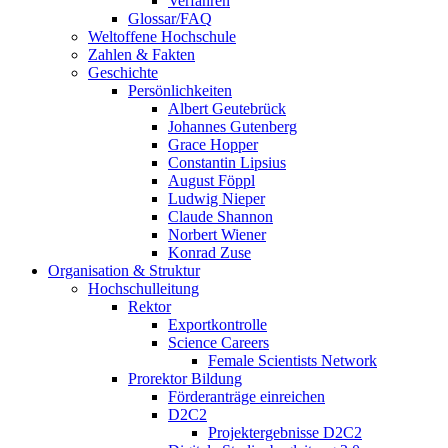
Verfahren
Glossar/FAQ
Weltoffene Hochschule
Zahlen & Fakten
Geschichte
Persönlichkeiten
Albert Geutebrück
Johannes Gutenberg
Grace Hopper
Constantin Lipsius
August Föppl
Ludwig Nieper
Claude Shannon
Norbert Wiener
Konrad Zuse
Organisation & Struktur
Hochschulleitung
Rektor
Exportkontrolle
Science Careers
Female Scientists Network
Prorektor Bildung
Förderanträge einreichen
D2C2
Projektergebnisse D2C2