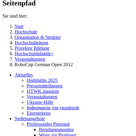
Seitenpfad
Sie sind hier:
Start
Hochschule
Organisation & Struktur
Hochschulleitung
Prorektor Bildung
Hochschuldidaktik+
Veranstaltungen
RoboCup German Open 2012
Aktuelles
Highlights 2025
Pressemitteilungen
HTWK.magazin
Veranstaltungen
Ukraine-Hilfe
Інформація для українців
Energiekrise
Stellenangebote
Professorales Personal
Berufungsmonitor
Wege zur Professur