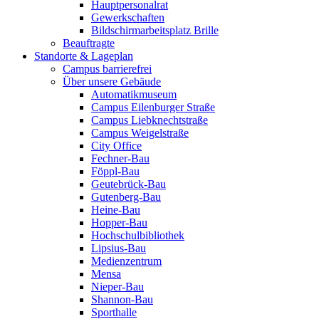
Hauptpersonalrat
Gewerkschaften
Bildschirmarbeitsplatz Brille
Beauftragte
Standorte & Lageplan
Campus barrierefrei
Über unsere Gebäude
Automatikmuseum
Campus Eilenburger Straße
Campus Liebknechtstraße
Campus Weigelstraße
City Office
Fechner-Bau
Föppl-Bau
Geutebrück-Bau
Gutenberg-Bau
Heine-Bau
Hopper-Bau
Hochschulbibliothek
Lipsius-Bau
Medienzentrum
Mensa
Nieper-Bau
Shannon-Bau
Sporthalle