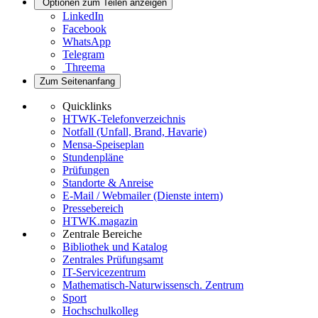
Optionen zum Teilen anzeigen
LinkedIn
Facebook
WhatsApp
Telegram
Threema
Zum Seitenanfang
Quicklinks
HTWK-Telefonverzeichnis
Notfall (Unfall, Brand, Havarie)
Mensa-Speiseplan
Stundenpläne
Prüfungen
Standorte & Anreise
E-Mail / Webmailer (Dienste intern)
Pressebereich
HTWK.magazin
Zentrale Bereiche
Bibliothek und Katalog
Zentrales Prüfungsamt
IT-Servicezentrum
Mathematisch-Naturwissensch. Zentrum
Sport
Hochschulkolleg