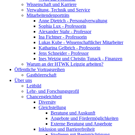
Wissenschaft und Karriere
Verwaltung, Technik und Service
Mitarbeitendenporträts
Anne Dietrich - Personalverwaltung
Sophia Lux - Professorin
Alexander Stahr - Professor
Ina Fichtner - Professorin
Lukas Kube - Wissenschaftlicher Mitarbeiter
Katharina Gelbrich - Professorin
Jens Schneider - Professor
Ines Wetzig und Christin Tunack - Finanzen
Warum an der HTWK Leipzig arbeiten?
Öffentliche Vortragsreihen
Gasthörerschaft
Über uns
Leitbild
Lehr- und Forschungsprofil
Chancengleichheit
Diversity
Gleichstellung
Beratung und Auskunft
Angebote und Fördermöglichkeiten
Externe Beratung und Angebote
Inklusion und Barrierefreiheit
Studieren mit Beeinträchtigung