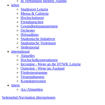
In Verbindung bleiben: Alumni
leben
Studienort Leipzig
Mensa & Cafeteria
Hochschulsport
Fremdsprachen
Gesundheitsmanagement
Orchester
Hörsaalkino
Studentische Initiativen
Studentische Vertretung
Stellenportal
international
Aktuelles
Hochschulkooperationen
Incoming - Wege an die HTWK Leipzig
Outgoing - Wege ins Ausland
Förderprogramme
Veranstaltungen
Kontaktpersonen
intern
An-/Abmelden
Seitenpfad-Navigation überspringen