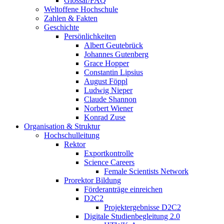
Glossar/FAQ
Weltoffene Hochschule
Zahlen & Fakten
Geschichte
Persönlichkeiten
Albert Geutebrück
Johannes Gutenberg
Grace Hopper
Constantin Lipsius
August Föppl
Ludwig Nieper
Claude Shannon
Norbert Wiener
Konrad Zuse
Organisation & Struktur
Hochschulleitung
Rektor
Exportkontrolle
Science Careers
Female Scientists Network
Prorektor Bildung
Förderanträge einreichen
D2C2
Projektergebnisse D2C2
Digitale Studienbegleitung 2.0