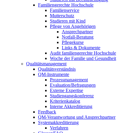
Familiengerechte Hochschule
Familienservice
Mutterschutz
Studieren mit Kind
Pflege von Angehörigen
Ansprechpartner
Notfall-Beratung
Pflegekurse
Links & Dokumente
Audit familiengerechte Hochschule
Woche der Familie und Gesundheit
Qualitätsmanagement
Qualitätsverständnis
QM-Instrumente
Prozessmanagement
Evaluation/Befragungen
Externe Expertise
Studiengangskonferenz
Kriterienkatalog
Interne Akkreditierung
Feedback
QM-Verantwortung und Ansprechpartner
Systemakkreditierung
Verfahren