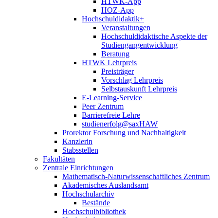
HTWK-App
HOZ-App
Hochschuldidaktik+
Veranstaltungen
Hochschuldidaktische Aspekte der
Studiengangentwicklung
Beratung
HTWK Lehrpreis
Preisträger
Vorschlag Lehrpreis
Selbstauskunft Lehrpreis
E-Learning-Service
Peer Zentrum
Barrierefreie Lehre
studienerfolg@saxHAW
Prorektor Forschung und Nachhaltigkeit
Kanzlerin
Stabsstellen
Fakultäten
Zentrale Einrichtungen
Mathematisch-Naturwissenschaftliches Zentrum
Akademisches Auslandsamt
Hochschularchiv
Bestände
Hochschulbibliothek