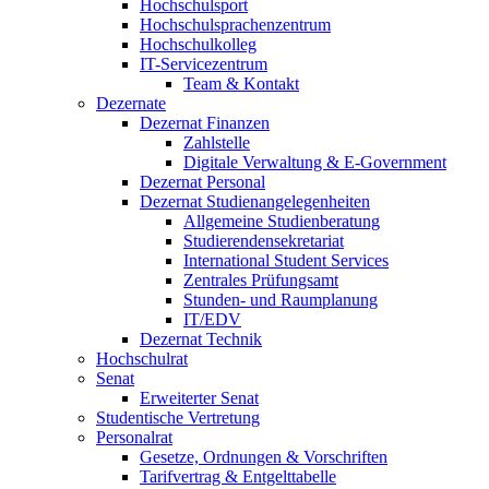
Hochschulsport
Hochschulsprachenzentrum
Hochschulkolleg
IT-Servicezentrum
Team & Kontakt
Dezernate
Dezernat Finanzen
Zahlstelle
Digitale Verwaltung & E-Government
Dezernat Personal
Dezernat Studienangelegenheiten
Allgemeine Studienberatung
Studierendensekretariat
International Student Services
Zentrales Prüfungsamt
Stunden- und Raumplanung
IT/EDV
Dezernat Technik
Hochschulrat
Senat
Erweiterter Senat
Studentische Vertretung
Personalrat
Gesetze, Ordnungen & Vorschriften
Tarifvertrag & Entgelttabelle